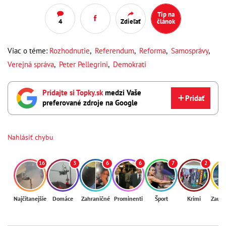
Tip na
4
Zdieľať
článok
Viac o téme:
Rozhodnutie
,
Referendum
,
Reforma
,
Samosprávy
,
Verejná správa
,
Peter Pellegrini
,
Demokrati
Pridajte si Topky.sk
medzi Vaše
Pridať
preferované zdroje na Google
Nahlásiť chybu
16
3
6
6
7
2
Najčítanejšie
Domáce
Zahraničné
Prominenti
Šport
Krimi
Zaují