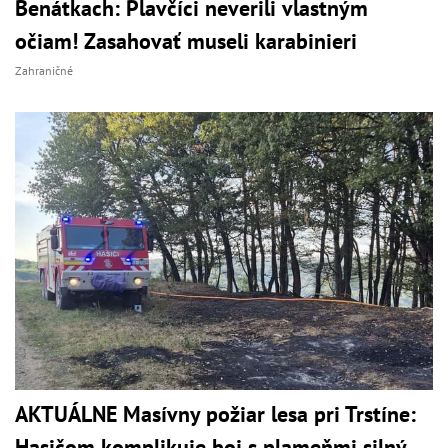
Benátkach: Plavčíci neverili vlastným
očiam! Zasahovať museli karabinieri
Zahraničné
AKTUÁLNE Masívny požiar lesa pri Trstíne:
Hasičom komplikuje boj s plameňmi silný