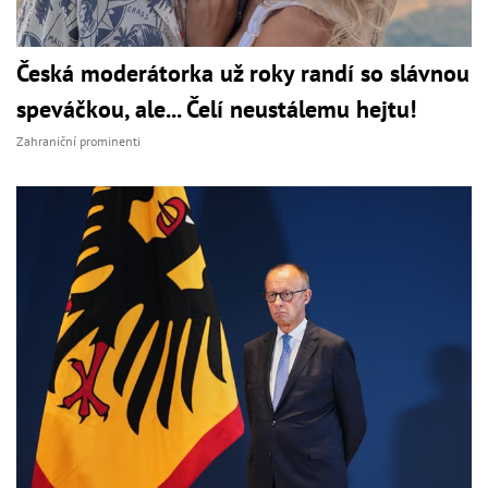
Česká moderátorka už roky randí so slávnou
speváčkou, ale... Čelí neustálemu hejtu!
Zahraniční prominenti