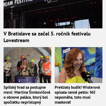
V Bratislave sa začal 5. ročník festivalu
Lovestream
Spišský hrad sa postupne
Prekliaty budík! Wisterová
mení: Martina Šimkovičová
opísala ranné peklo: Nič
o obnove paláca, ktorý bol
nepomáha, toto musí
spočiatku neprístupný
maskovať