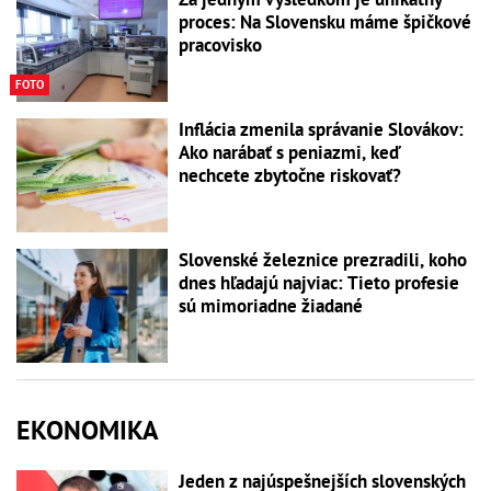
proces: Na Slovensku máme špičkové
pracovisko
FOTO
Inflácia zmenila správanie Slovákov:
Ako narábať s peniazmi, keď
nechcete zbytočne riskovať?
Slovenské železnice prezradili, koho
dnes hľadajú najviac: Tieto profesie
sú mimoriadne žiadané
EKONOMIKA
Jeden z najúspešnejších slovenských