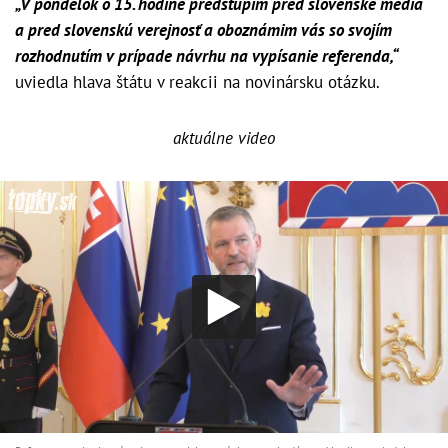
„V pondelok o 15. hodine predstúpim pred slovenské médiá
a pred slovenskú verejnosť a oboznámim vás so svojím
rozhodnutím v prípade návrhu na vypísanie referenda,“
uviedla hlava štátu v reakcii na novinársku otázku.
aktuálne video