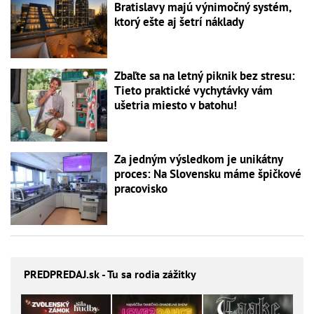
Bratislavy majú výnimočný systém,
ktorý ešte aj šetrí náklady
Zbaľte sa na letný piknik bez stresu:
Tieto praktické vychytávky vám
ušetria miesto v batohu!
Za jedným výsledkom je unikátny
proces: Na Slovensku máme špičkové
pracovisko
PREDPREDAJ
.sk - Tu sa rodia zážitky