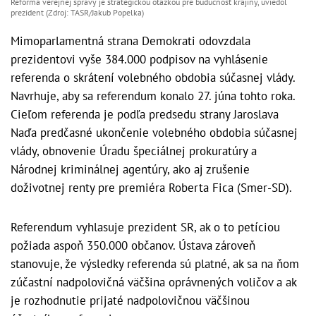
Reforma verejnej správy je strategickou otázkou pre budúcnosť krajiny, uviedol
prezident (Zdroj: TASR/Jakub Popelka)
Mimoparlamentná strana Demokrati odovzdala
prezidentovi vyše 384.000 podpisov na vyhlásenie
referenda o skrátení volebného obdobia súčasnej vlády.
Navrhuje, aby sa referendum konalo 27. júna tohto roka.
Cieľom referenda je podľa predsedu strany Jaroslava
Naďa predčasné ukončenie volebného obdobia súčasnej
vlády, obnovenie Úradu špeciálnej prokuratúry a
Národnej kriminálnej agentúry, ako aj zrušenie
doživotnej renty pre premiéra Roberta Fica (Smer-SD).
Referendum vyhlasuje prezident SR, ak o to petíciou
požiada aspoň 350.000 občanov. Ústava zároveň
stanovuje, že výsledky referenda sú platné, ak sa na ňom
zúčastní nadpolovičná väčšina oprávnených voličov a ak
je rozhodnutie prijaté nadpolovičnou väčšinou