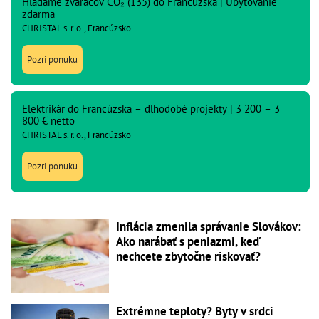
Hľadáme zváračov CO₂ (135) do Francúzska | Ubytovanie
zdarma
CHRISTAL s. r. o., Francúzsko
Pozri ponuku
Elektrikár do Francúzska – dlhodobé projekty | 3 200 – 3
800 € netto
CHRISTAL s. r. o., Francúzsko
Pozri ponuku
Inflácia zmenila správanie Slovákov:
Ako narábať s peniazmi, keď
nechcete zbytočne riskovať?
Extrémne teploty? Byty v srdci