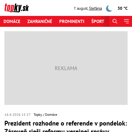
30 °C
7. august
,
Štefánia
DOMÁCE
ZAHRANIČNÉ
PROMINENTI
ŠPORT
ZAUJÍMAV
16.4.2026 15:27
Topky
Domáce
Prezident rozhodne o referende v pondelok:
Zároveň rieši reformu verejnej správy