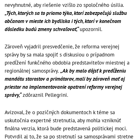
nevyhnutné, aby riešenie vzišlo zo spoločného úsilia.
„Tých, ktorých sa to priamo týka, ktorí zabezpečujú službu
občanom v mieste ich bydliska i tých, ktorí v konečnom
dôsledku budú zmeny schvaľovať,“
upozornil.
Zároveň vyjadril presvedčenie, že reforma verejnej
správy by sa mala spojiť s diskusiou o prípadnom
predĺžení funkčného obdobia predstaviteľov miestnej a
regionálnej samosprávy.
„Ak by malo dôjsť k predĺženiu
mandátu starostov a primátorov, mali by zároveň mať aj
priestor na implementovanie opatrení reformy verejnej
správy,“
zdôraznil Pellegrini.
Avizoval, že o pozičných dokumentoch k téme sa
uskutočnia expertné stretnutia, aby mohla vzniknúť
finálna verzia, ktorá bude predstavená politickej moci.
Potvrdil aj to, že sa po stretnutí sa samosprávami stretne