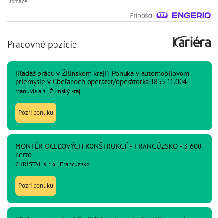
Domáce
Pracovné pozície
Hľadáš prácu v Žilinskom kraji? Ponuka v automobilovom
priemysle v Gbeľanoch operátor/operátorka!!855 *1.004
Manuvia a.s., Žilinský kraj
Pozri ponuku
MONTÉR OCEĽOVÝCH KONŠTRUKCIÍ - FRANCÚZSKO - 3 600
netto
CHRISTAL s. r. o., Francúzsko
Pozri ponuku