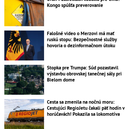
Kongo spúšťa preverovanie
Falošné video o Merzovi má mať
ruskú stopu: Bezpečnostné služby
hovoria o dezinformačnom útoku
Stopka pre Trumpa: Súd pozastavil
výstavbu obrovskej tanečnej sály pri
Bielom dome
Cesta sa zmenila na nočnú moru:
Cestujúci RegioJetu čakali päť hodín v
horúčavách! Pokazila sa lokomotíva