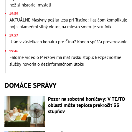
než si historici mysleli
19:59
AKTUÁLNE Masívny požiar lesa pri Trstíne: Hasičom komplikuje
boj s plameňmi silný vietor, na miesto smeruje vrtuľník
19:57
Urán v zásielkach kobaltu pre Čínu? Kongo spúšťa preverovanie
19:46
Falošné video o Merzovi má mať ruskú stopu: Bezpečnostné
služby hovoria o dezinformačnom útoku
DOMÁCE SPRÁVY
Pozor na sobotné horúčavy: V TEJTO
oblasti môže teplota prekročiť 33
stupňov