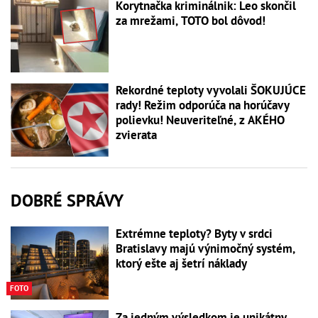
Korytnačka kriminálnik: Leo skončil
za mrežami, TOTO bol dôvod!
Rekordné teploty vyvolali ŠOKUJÚCE
rady! Režim odporúča na horúčavy
polievku! Neuveriteľné, z AKÉHO
zvierata
DOBRÉ SPRÁVY
Extrémne teploty? Byty v srdci
Bratislavy majú výnimočný systém,
ktorý ešte aj šetrí náklady
FOTO
Za jedným výsledkom je unikátny