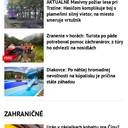
AKTUÁLNE Masívny požiar lesa pri
Trstíne: Hasičom komplikuje boj s
plameňmi silný vietor, na miesto
smeruje vrtuľník
Zranenie v horách: Turista po páde
potreboval pomoc záchranárov, z túry
ho odviezli na nosidlách
FOTO
Diakovce: Po náhlej hromadnej
nevoľnosti na kúpalisku je príčina
stále záhadou
ZAHRANIČNÉ
Urán v zásielkach kobaltu pre Čínu?