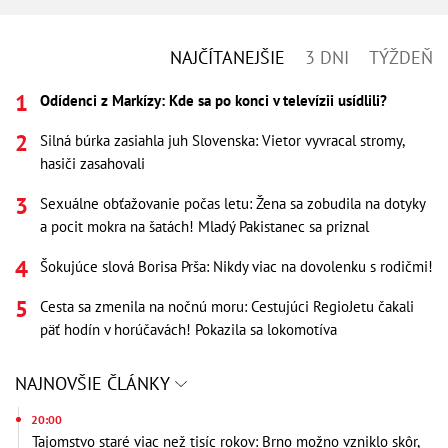
NAJČÍTANEJŠIE
3 DNI
TÝŽDEŇ
Odídenci z Markízy: Kde sa po konci v televízii usídlili?
Silná búrka zasiahla juh Slovenska: Vietor vyvracal stromy,
hasiči zasahovali
Sexuálne obťažovanie počas letu: Žena sa zobudila na dotyky
a pocit mokra na šatách! Mladý Pakistanec sa priznal
Šokujúce slová Borisa Prša: Nikdy viac na dovolenku s rodičmi!
Cesta sa zmenila na nočnú moru: Cestujúci RegioJetu čakali
päť hodín v horúčavách! Pokazila sa lokomotíva
NAJNOVŠIE ČLÁNKY
20:00
Tajomstvo staré viac než tisíc rokov: Brno možno vzniklo skôr,