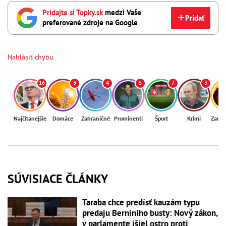
Pridajte si Topky.sk
medzi Vaše
Pridať
preferované zdroje na Google
Nahlásiť chybu
16
3
4
5
7
3
Najčítanejšie
Domáce
Zahraničné
Prominenti
Šport
Krimi
Zaují
SÚVISIACE ČLÁNKY
Taraba chce predísť kauzám typu
predaju Berniniho busty: Nový zákon,
v parlamente išiel ostro proti