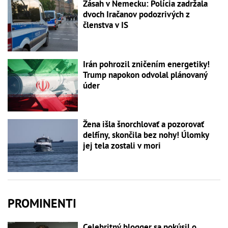
Zásah v Nemecku: Polícia zadržala
dvoch Iračanov podozrivých z
členstva v IS
Irán pohrozil zničením energetiky!
Trump napokon odvolal plánovaný
úder
Žena išla šnorchlovať a pozorovať
delfíny, skončila bez nohy! Úlomky
jej tela zostali v mori
PROMINENTI
Celebritný blogger sa pokúsil o