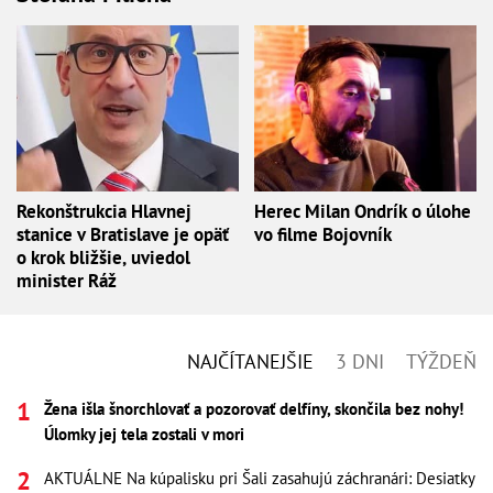
Rekonštrukcia Hlavnej
Herec Milan Ondrík o úlohe
stanice v Bratislave je opäť
vo filme Bojovník
o krok bližšie, uviedol
minister Ráž
NAJČÍTANEJŠIE
3 DNI
TÝŽDEŇ
Žena išla šnorchlovať a pozorovať delfíny, skončila bez nohy!
Úlomky jej tela zostali v mori
AKTUÁLNE Na kúpalisku pri Šali zasahujú záchranári: Desiatky