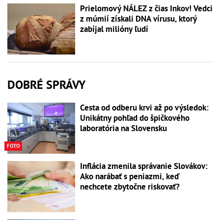
Prielomový NÁLEZ z čias Inkov! Vedci
z múmií získali DNA vírusu, ktorý
zabíjal milióny ľudí
DOBRÉ SPRÁVY
Cesta od odberu krvi až po výsledok:
Unikátny pohľad do špičkového
laboratória na Slovensku
FOTO
Inflácia zmenila správanie Slovákov:
Ako narábať s peniazmi, keď
nechcete zbytočne riskovať?