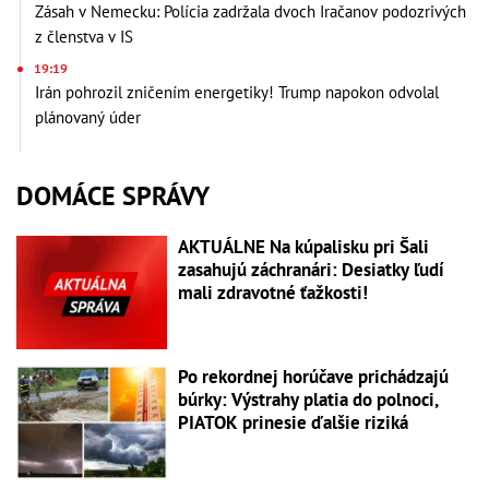
Zásah v Nemecku: Polícia zadržala dvoch Iračanov podozrivých
z členstva v IS
19:19
Irán pohrozil zničením energetiky! Trump napokon odvolal
plánovaný úder
DOMÁCE SPRÁVY
AKTUÁLNE Na kúpalisku pri Šali
zasahujú záchranári: Desiatky ľudí
mali zdravotné ťažkosti!
Po rekordnej horúčave prichádzajú
búrky: Výstrahy platia do polnoci,
PIATOK prinesie ďalšie riziká