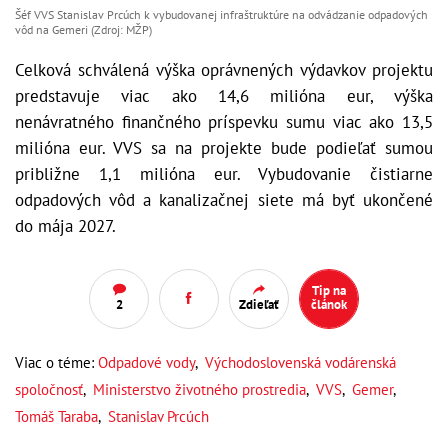
Šéf VVS Stanislav Prcúch k vybudovanej infraštruktúre na odvádzanie odpadových
vôd na Gemeri (Zdroj: MŽP)
Celková schválená výška oprávnených výdavkov projektu
predstavuje viac ako 14,6 milióna eur, výška
nenávratného finančného príspevku sumu viac ako 13,5
milióna eur. VVS sa na projekte bude podieľať sumou
približne 1,1 milióna eur. Vybudovanie čistiarne
odpadových vôd a kanalizačnej siete má byť ukončené
do mája 2027.
Tip na
2
Zdieľať
článok
Viac o téme:
Odpadové vody
,
Východoslovenská vodárenská
spoločnosť
,
Ministerstvo životného prostredia
,
VVS
,
Gemer
,
Tomáš Taraba
,
Stanislav Prcúch