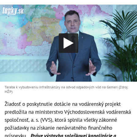
Taraba k vybudovaniu infraštruktúry na odvod odpadových vôd na Gemeri (Zdroj:
MŽP)
Žiadosť o poskytnutie dotácie na vodárenský projekt
predložila na ministerstvo Východoslovenská vodárenská
spoločnosť, a. s. (VVS), ktorá splnila všetky zákonné
požiadavky na získanie nenávratného finančného
príspevku.
„Práve výstavba splaškovej kanalizácie a