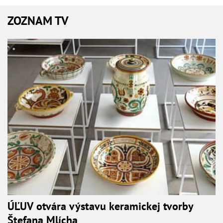
ZOZNAM TV
ÚĽUV otvára výstavu keramickej tvorby
Štefana Mlícha