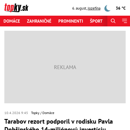
36 °C
6. august
,
Jozefína
DOMÁCE
ZAHRANIČNÉ
PROMINENTI
ŠPORT
ZAUJÍMAV
10.4.2026 9:45
Topky
Domáce
Tarabov rezort podporil v rodisku Pavla
Dobšinského 14-miliónovú investíciu