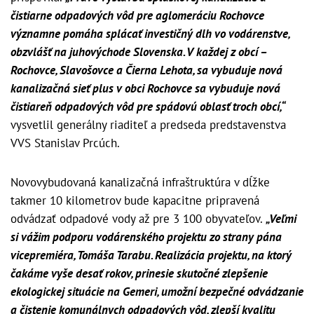
čistiarne odpadových vôd pre aglomeráciu Rochovce
významne pomáha splácať investičný dlh vo vodárenstve,
obzvlášť na juhovýchode Slovenska. V každej z obcí –
Rochovce, Slavošovce a Čierna Lehota, sa vybuduje nová
kanalizačná sieť plus v obci Rochovce sa vybuduje nová
čistiareň odpadových vôd pre spádovú oblasť troch obcí,“
vysvetlil generálny riaditeľ a predseda predstavenstva
VVS Stanislav Prcúch.
Novovybudovaná kanalizačná infraštruktúra v dĺžke
takmer 10 kilometrov bude kapacitne pripravená
odvádzať odpadové vody až pre 3 100 obyvateľov.
„Veľmi
si vážim podporu vodárenského projektu zo strany pána
vicepremiéra, Tomáša Tarabu. Realizácia projektu, na ktorý
čakáme vyše desať rokov, prinesie skutočné zlepšenie
ekologickej situácie na Gemeri, umožní bezpečné odvádzanie
a čistenie komunálnych odpadových vôd, zlepší kvalitu