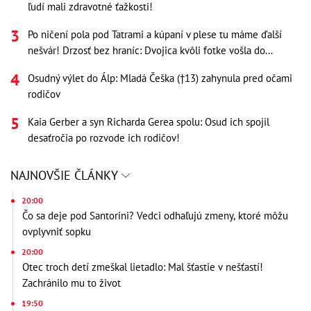
ľudí mali zdravotné ťažkosti!
Po ničení pola pod Tatrami a kúpaní v plese tu máme ďalší
nešvár! Drzosť bez hraníc: Dvojica kvôli fotke vošla do...
Osudný výlet do Álp: Mladá Češka (†13) zahynula pred očami
rodičov
Kaia Gerber a syn Richarda Gerea spolu: Osud ich spojil
desaťročia po rozvode ich rodičov!
NAJNOVŠIE ČLÁNKY
20:00
Čo sa deje pod Santorini? Vedci odhaľujú zmeny, ktoré môžu
ovplyvniť sopku
20:00
Otec troch detí zmeškal lietadlo: Mal šťastie v nešťastí!
Zachránilo mu to život
19:50