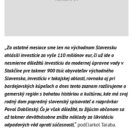
„Za ostatné mesiace sme len na východnom Slovensku
ohlásili investície za vyše 110 miliónov eur, či už ide o
nesmierne dôležitú investíciu do modernej úpravne vody v
Stakčíne pre takmer 900 tisíc obyvateľov východného
Slovenska, investíciu v tokajskej oblasti, rovnako aj pri
bardejovských kúpeľoch a dnes tento zoznam rozširujeme o
gemerský región s bohatou históriou a kultúrou, kde má svoj
rodný dom popredný slovenský spisovateľ a rozprávkar
Pavol Dobšinský. Čo je však dôležité, tu žijúcim občanom sa
až takmer deväťnásobne znížia náklady za likvidáciu
odpadových vôd oproti súčasnosti,“
podčiarkol Taraba.