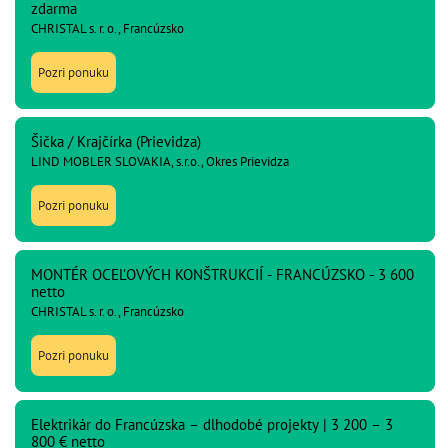
zdarma
CHRISTAL s. r. o., Francúzsko
Pozri ponuku
Šička / Krajčírka (Prievidza)
LIND MOBLER SLOVAKIA, s.r.o., Okres Prievidza
Pozri ponuku
MONTÉR OCEĽOVÝCH KONŠTRUKCIÍ - FRANCÚZSKO - 3 600
netto
CHRISTAL s. r. o., Francúzsko
Pozri ponuku
Elektrikár do Francúzska – dlhodobé projekty | 3 200 – 3
800 € netto