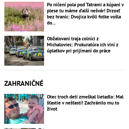
Po ničení pola pod Tatrami a kúpaní v
plese tu máme ďalší nešvár! Drzosť
bez hraníc: Dvojica kvôli fotke vošla
do...
Obžalovaní traja colníci z
Michaloviec: Prokuratúra ich viní z
úplatkov pri prijímaní do práce
ZAHRANIČNÉ
Otec troch detí zmeškal lietadlo: Mal
šťastie v nešťastí! Zachránilo mu to
život