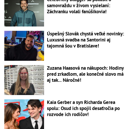
samovraždu v živom vysielaní:
Záchranku volali fanúšikovia!
Úspešný Slovák chystá veľké novinky:
Luxusná svadba na Santorini aj
tajomná šou v Bratislave!
Zuzana Haasová na nákupoch: Hodiny
pred zrkadlom, ale konečné slovo má
aj tak... Náročné!
Kaia Gerber a syn Richarda Gerea
spolu: Osud ich spojil desaťročia po
rozvode ich rodičov!