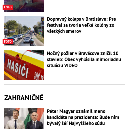
FOTO
Dopravný kolaps v Bratislave: Pre
festival sa tvoria veľké kolóny zo
všetkých smerov
FOTO
Nočný požiar v Braväcove zničil 10
stavieb: Obec vyhlásila mimoriadnu
situáciu VIDEO
ZAHRANIČNÉ
Péter Magyar oznámil meno
kandidáta na prezidenta: Bude ním
bývalý šéf Najvyššieho súdu