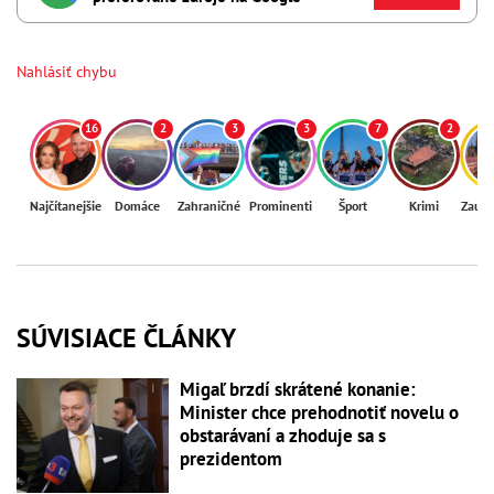
Nahlásiť chybu
16
2
3
3
7
2
Najčítanejšie
Domáce
Zahraničné
Prominenti
Šport
Krimi
Zaují
SÚVISIACE ČLÁNKY
Migaľ brzdí skrátené konanie:
Minister chce prehodnotiť novelu o
obstarávaní a zhoduje sa s
prezidentom