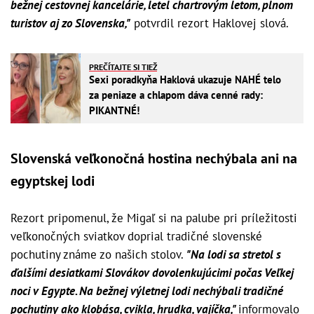
bežnej cestovnej kancelárie, letel chartrovým letom, plnom
turistov aj zo Slovenska,"
potvrdil rezort Haklovej slová.
PREČÍTAJTE SI TIEŽ
Sexi poradkyňa Haklová ukazuje NAHÉ telo
za peniaze a chlapom dáva cenné rady:
PIKANTNÉ!
Slovenská veľkonočná hostina nechýbala ani na
egyptskej lodi
Rezort pripomenul, že Migaľ si na palube pri príležitosti
veľkonočných sviatkov doprial tradičné slovenské
pochutiny známe zo našich stolov.
"Na lodi sa stretol s
ďalšími desiatkami Slovákov dovolenkujúcimi počas Veľkej
noci v Egypte. Na bežnej výletnej lodi nechýbali tradičné
pochutiny ako klobása, cvikla, hrudka, vajíčka,"
informovalo