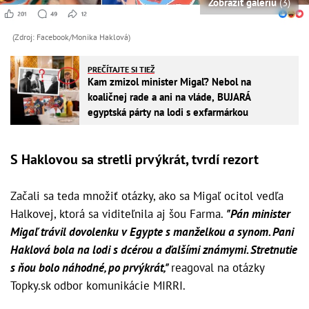
Zobraziť galériu
(3)
(Zdroj: Facebook/Monika Haklová)
PREČÍTAJTE SI TIEŽ
Kam zmizol minister Migaľ? Nebol na
koaličnej rade a ani na vláde, BUJARÁ
egyptská párty na lodi s exfarmárkou
S Haklovou sa stretli prvýkrát, tvrdí rezort
Začali sa teda množiť otázky, ako sa Migaľ ocitol vedľa
Halkovej, ktorá sa viditeľnila aj šou Farma.
"Pán minister
Migaľ trávil dovolenku v Egypte s manželkou a synom. Pani
Haklová bola na lodi s dcérou a ďalšími známymi. Stretnutie
s ňou bolo náhodné, po prvýkrát,"
reagoval na otázky
Topky.sk odbor komunikácie MIRRI.