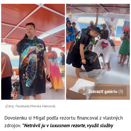
Zobraziť galériu
(3)
(Zdroj: Facebook/Monika Haklová)
Dovolenku si Migaľ podľa rezortu financoval z vlastných
zdrojov.
"Netrávil ju v luxusnom rezorte, využil služby