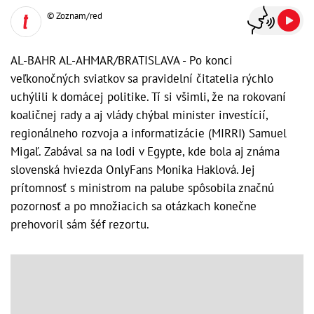
© Zoznam/red
AL-BAHR AL-AHMAR/BRATISLAVA - Po konci
veľkonočných sviatkov sa pravidelní čitatelia rýchlo
uchýlili k domácej politike. Tí si všimli, že na rokovaní
koaličnej rady a aj vlády chýbal minister investícií,
regionálneho rozvoja a informatizácie (MIRRI) Samuel
Migaľ. Zabával sa na lodi v Egypte, kde bola aj známa
slovenská hviezda OnlyFans Monika Haklová. Jej
prítomnosť s ministrom na palube spôsobila značnú
pozornosť a po množiacich sa otázkach konečne
prehovoril sám šéf rezortu.