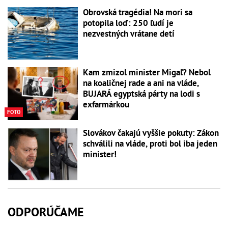
Obrovská tragédia! Na mori sa
potopila loď: 250 ľudí je
nezvestných vrátane detí
Kam zmizol minister Migaľ? Nebol
na koaličnej rade a ani na vláde,
BUJARÁ egyptská párty na lodi s
exfarmárkou
FOTO
Slovákov čakajú vyššie pokuty: Zákon
schválili na vláde, proti bol iba jeden
minister!
ODPORÚČAME