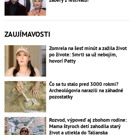
ZAUJÍMAVOSTI
Zomrela na šesť minút a zažila život
po živote: Smrti sa už nebojím,
hovorí Patty
Čo sa tu stalo pred 3000 rokmi?
Archeológovia narazili na záhadné
pozostatky
Rozvod, výpoveď aj zbohom rodine:
Mama štyroch detí zahodila starý
život a utiekla do Talianska