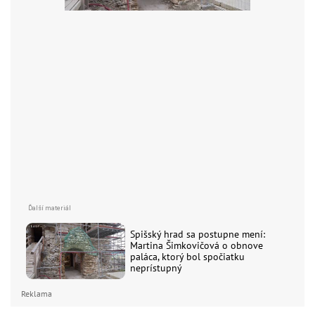
Spišský hrad sa postupne mení:
Martina Šimkovičová o obnove
paláca, ktorý bol spočiatku
neprístupný
Reklama