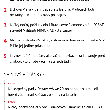
Dúhová Praha v tieni tragédie z Berlína: V uliciach boli
desiatky tisíc ľudí a stovky policajtov
Ničivý nočný požiar v obci Braväcovo: Plamene zničili DESAŤ
stavieb! Vyhlásili MIMORIADNU situáciu
Meghan oslávila 45 rokov, kráľovská rodina sa na ňu vykašľala!
Prišlo jej jediné prianie od...
Neznesiteľné horúčavy ako vážna hrozba: Lekárka varuje pred
chybou, ktorú robí väčšina starších ľudí!
NAJNOVŠIE ČLÁNKY
17:07
Nebezpečný pád z ferraty Výzva: 20-ročného lezca museli
horskí záchranári spúšťať zo steny na lanách
17:00
Ničivý nočný požiar v obci Braväcovo: Plamene zničili DESAŤ