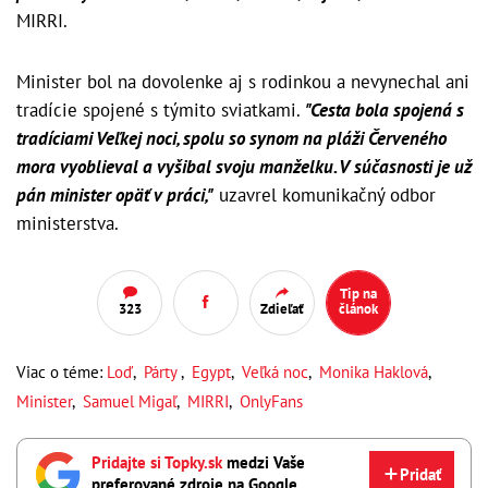
MIRRI.
Minister bol na dovolenke aj s rodinkou a nevynechal ani
tradície spojené s týmito sviatkami.
"Cesta bola spojená s
tradíciami Veľkej noci, spolu so synom na pláži Červeného
mora vyoblieval a vyšibal svoju manželku. V súčasnosti je už
pán minister opäť v práci,"
uzavrel komunikačný odbor
ministerstva.
Tip na
323
Zdieľať
článok
Viac o téme:
Loď
,
Párty
,
Egypt
,
Veľká noc
,
Monika Haklová
,
Minister
,
Samuel Migaľ
,
MIRRI
,
OnlyFans
Pridajte si Topky.sk
medzi Vaše
Pridať
preferované zdroje na Google