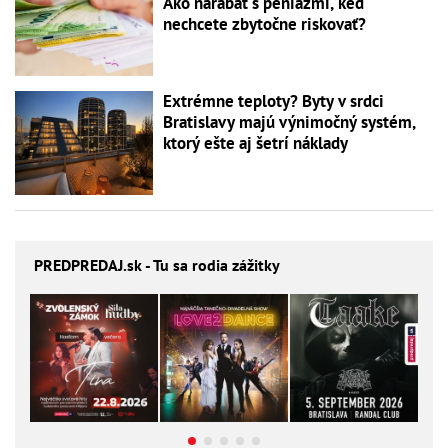
Ako narábať s peniazmi, keď
nechcete zbytočne riskovať?
Extrémne teploty? Byty v srdci
Bratislavy majú výnimočný systém,
ktorý ešte aj šetrí náklady
PREDPREDAJ
.sk - Tu sa rodia zážitky