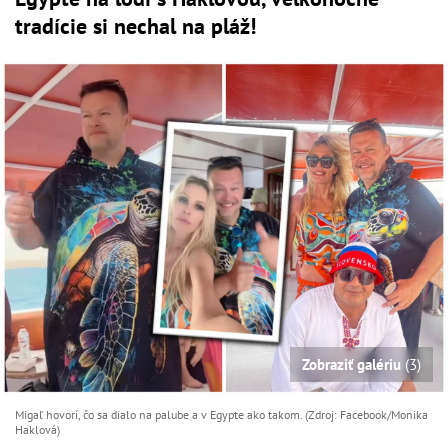
tradície si nechal na pláž!
Zobraziť galériu
(3)
Migaľ hovorí, čo sa dialo na palube a v Egypte ako takom. (Zdroj: Facebook/Monika
Haklová)