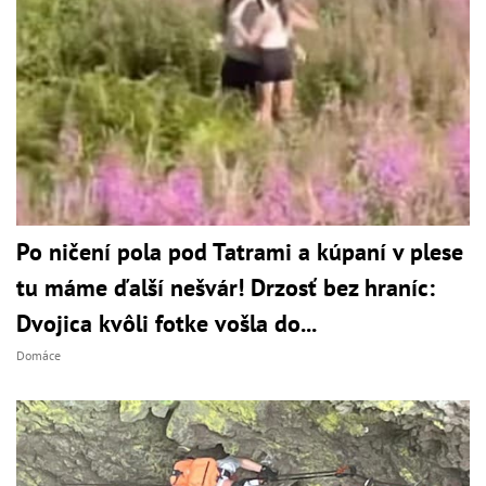
Po ničení pola pod Tatrami a kúpaní v plese
tu máme ďalší nešvár! Drzosť bez hraníc:
Dvojica kvôli fotke vošla do...
Domáce