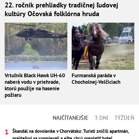
22. ročník prehliadky tradičnej ľudovej
kultúry Očovská folklórna hruda
Vrtuľník Black Hawk UH-60
Furmanská paráda v
naberá vodu v priehrade,
Chocholnej-Velčiciach
ktorú použije na hasenie
požiaru
NAJČÍTANEJŠIE
3 DNI
TÝŽDEŇ
Škandál na dovolenke v Chorvátsku: Turisti zničili apartmán,
majiteľovi sa vysmievali a ešte chcú preplatiť hotel