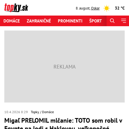
32 °C
8. august
,
Oskar
DOMÁCE
ZAHRANIČNÉ
PROMINENTI
ŠPORT
ZAUJÍMAV
10.4.2026 8:29
Topky
Domáce
Migaľ PRELOMIL mlčanie: TOTO som robil v
Egypte na lodi s Haklovou, veľkonočné