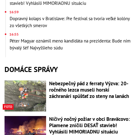
stavieb! Vyhlásili MIMORIADNU situáciu
16:59
Dopravný kolaps v Bratislave: Pre festival sa tvoria veľké kolóny
zo všetkých smerov
16:55
Péter Magyar oznámil meno kandidáta na prezidenta: Bude ním
bývalý šéf Najvyššieho súdu
DOMÁCE SPRÁVY
Nebezpečný pád z ferraty Výzva: 20-
ročného lezca museli horskí
záchranári spúšťať zo steny na lanách
FOTO
Ničivý nočný požiar v obci Braväcovo:
Plamene zničili DESAŤ stavieb!
Vyhlásili MIMORIADNU situáciu