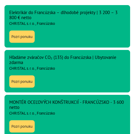
Elektrikár do Francúzska – dlhodobé projekty | 3 200 – 3
800 € netto
CHRISTAL s. r. o., Francúzsko
Pozri ponuku
Hľadáme zváračov CO₂ (135) do Francúzska | Ubytovanie
zdarma
CHRISTAL s. r. o., Francúzsko
Pozri ponuku
MONTÉR OCEĽOVÝCH KONŠTRUKCIÍ - FRANCÚZSKO - 3 600
netto
CHRISTAL s. r. o., Francúzsko
Pozri ponuku