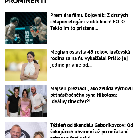
PROMINENTI
Premiéra filmu Bojovník: Z drsných
chlapov elegáni v oblekoch! FOTO
Takto im to pristane...
Meghan oslávila 45 rokov, kráľovská
rodina sa na ňu vykašľala! Prišlo jej
jediné prianie od...
Majself prezradil, ako zvláda výchovu
pätnásťročného syna Nikolasa:
Ideálny tínedžer?!
Týždeň od škandálu Gáboríkovcov: Od
šokujúcich obvinení až po nečakané
zábery z festivalu!