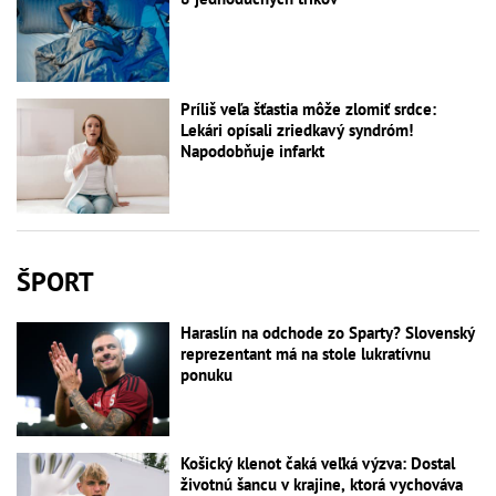
Príliš veľa šťastia môže zlomiť srdce:
Lekári opísali zriedkavý syndróm!
Napodobňuje infarkt
ŠPORT
Haraslín na odchode zo Sparty? Slovenský
reprezentant má na stole lukratívnu
ponuku
Košický klenot čaká veľká výzva: Dostal
životnú šancu v krajine, ktorá vychováva