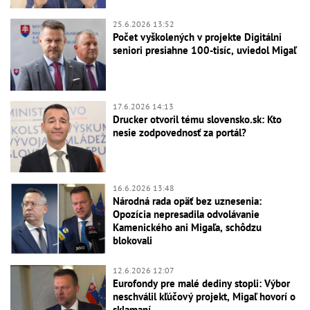
25.6.2026 13:52
Počet vyškolených v projekte Digitálni
seniori presiahne 100-tisíc, uviedol Migaľ
17.6.2026 14:13
Drucker otvoril tému slovensko.sk: Kto
nesie zodpovednosť za portál?
16.6.2026 13:48
Národná rada opäť bez uznesenia:
Opozícia nepresadila odvolávanie
Kamenického ani Migaľa, schôdzu
blokovali
12.6.2026 12:07
Eurofondy pre malé dediny stopli: Výbor
neschválil kľúčový projekt, Migaľ hovorí o
sklamaní