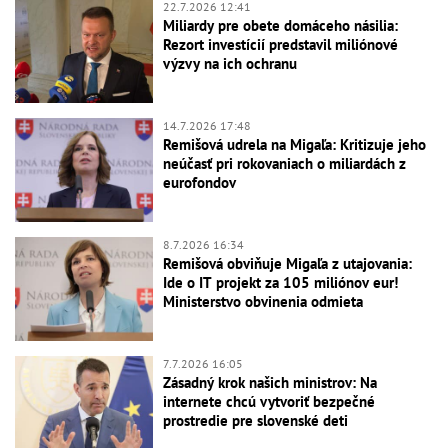
22.7.2026 12:41
Miliardy pre obete domáceho násilia:
Rezort investícií predstavil miliónové
výzvy na ich ochranu
14.7.2026 17:48
Remišová udrela na Migaľa: Kritizuje jeho
neúčasť pri rokovaniach o miliardách z
eurofondov
8.7.2026 16:34
Remišová obviňuje Migaľa z utajovania:
Ide o IT projekt za 105 miliónov eur!
Ministerstvo obvinenia odmieta
7.7.2026 16:05
Zásadný krok našich ministrov: Na
internete chcú vytvoriť bezpečné
prostredie pre slovenské deti