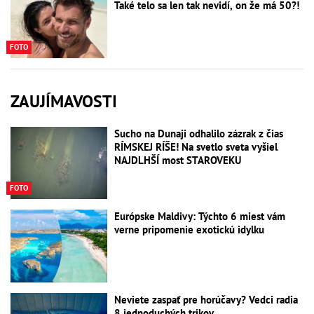
Také telo sa len tak nevidí, on že má 50?!
FOTO
ZAUJÍMAVOSTI
Sucho na Dunaji odhalilo zázrak z čias
RÍMSKEJ RÍŠE! Na svetlo sveta vyšiel
NAJDLHŠÍ most STAROVEKU
FOTO
Európske Maldivy: Týchto 6 miest vám
verne pripomenie exotickú idylku
Neviete zaspať pre horúčavy? Vedci radia
8 jednoduchých trikov