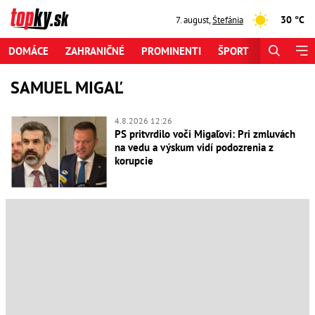
30 °C
7. august
,
Štefánia
DOMÁCE
ZAHRANIČNÉ
PROMINENTI
ŠPORT
ZAUJÍMAV
SAMUEL MIGAĽ
4.8.2026 12:26
PS pritvrdilo voči Migaľovi: Pri zmluvách
na vedu a výskum vidí podozrenia z
korupcie