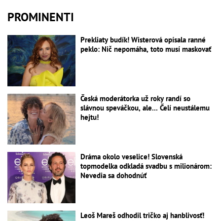
PROMINENTI
Prekliaty budík! Wisterová opísala ranné
peklo: Nič nepomáha, toto musí maskovať
Česká moderátorka už roky randí so
slávnou speváčkou, ale... Čelí neustálemu
hejtu!
Dráma okolo veselice! Slovenská
topmodelka odkladá svadbu s milionárom:
Nevedia sa dohodnúť
Leoš Mareš odhodil tričko aj hanblivosť!