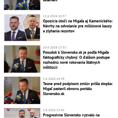
11.6.2026 10:57
Opozícia útočí na Migaľa aj Kamenického:
Návrhy na odvolanie pre miliónové kauzy
a zlyhania rezortov
10.6.2026 13:31
Posudok k Slovensko.sk je podľa Migaľa
faktograficky chybný: O ďalšom postupe
rozhodnú nové rokovania štátnych
inštitúcií
5.6.2026 14:39
Tesne pred podpisom zmlúv prišla stopka:
Migaľ zastavil obnovu portálu
Slovensko.sk
5.6.2026 13:45
Progresívne Slovensko vyzvalo na