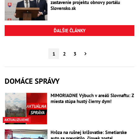
zastavenie projektu obnovy portálu
Slovensko.sk
ĎALŠIE ČLÁNKY
1
2
3
DOMÁCE SPRÁVY
MIMORIADNE Výbuch v areáli Slovnaftu: Z
miesta stúpa hustý čierny dym!
AKTUALIZUJEME
Hrôza na rušnej križovatke: Smetiarske
auto sa prevrátilo, človek zostal