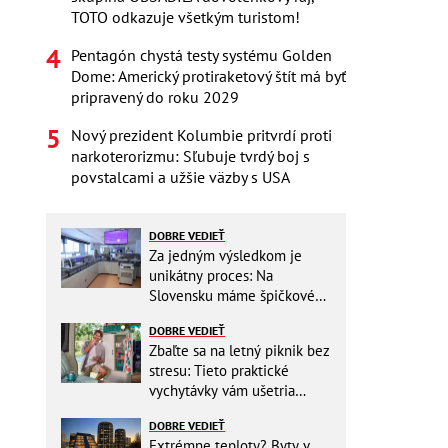
TOTO odkazuje všetkým turistom!
Pentagón chystá testy systému Golden
Dome: Americký protiraketový štít má byť
pripravený do roku 2029
Nový prezident Kolumbie pritvrdí proti
narkoterorizmu: Sľubuje tvrdý boj s
povstalcami a užšie väzby s USA
DOBRE VEDIEŤ
Za jedným výsledkom je
unikátny proces: Na
Slovensku máme špičkové
pracovisko
DOBRE VEDIEŤ
Zbaľte sa na letný piknik bez
stresu: Tieto praktické
vychytávky vám ušetria
miesto v batohu!
DOBRE VEDIEŤ
Extrémne teploty? Byty v