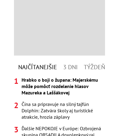
NAJČÍTANEJŠIE
3 DNI
TÝŽDEŇ
Hrabko o boji o župana: Majerskému
môže pomôcť rozdelenie hlasov
Mazureka a Laššákovej
Čína sa pripravuje na silný tajfún
Dolphin: Zatvára školy aj turistické
atrakcie, hrozia záplavy
Ďalšie NEPOKOJE v Európe: Ozbrojená
skupina OBSADILA dovolenkový raj,