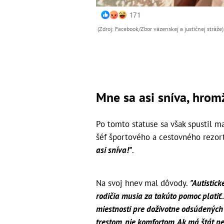
(Zdroj: Facebook/Zbor väzenskej a justičnej stráže)
Mne sa asi sníva, hrom
Po tomto statuse sa však spustil m
šéf športového a cestovného rezort
asi sníva!"
.
Na svoj hnev mal dôvody.
"Autistick
rodičia musia za takúto pomoc platiť.
miestnosti pre doživotne odsúdených v
trestom, nie komfortom. Ak má štát pe