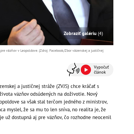
Zobraziť galériu
(4)
pre väzňov v Leopoldove. (Zdroj: Facebook/Zbor väzenskej a justičnej
Vypočuť
článok
enskej a justičnej stráže (ZVJS) chce kráčať s
života väzňov odsúdených na doživotie. Nový
eopoldove sa však stal terčom jedného z ministrov,
ca myslel, že sa mu to len sníva, no realita je, že
je už dostupná aj pre väzňov, čo rozhodne neocenil