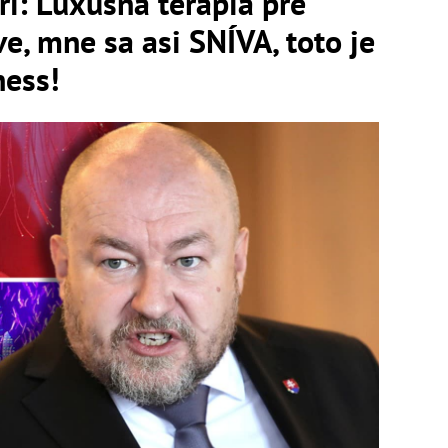
ri: Luxusná terapia pre
e, mne sa asi SNÍVA, toto je
ness!