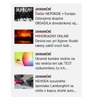
ZAHRANIČNÉ
Ďalšie NEPOKOJE v Európe:
Ozbrojená skupina
OBSADILA dovolenkový raj,
TOTO odkazuje všetkým
ZAHRANIČNÉ
turistom!
MIMORIADNY ONLINE
Desivá noc pri Kyjeve: Ruské
rakety zabili troch ľudí
vrátane dieťaťa, ozývali sa
ZAHRANIČNÉ
výbuchy
Otravné komáre možno na
vás neletia len tak: TEST
výskumníkov, čo ich
priťahujú najviac?
ZAHRANIČNÉ
NEHODA luxusného
športiaka: Lamborghini sa
rútilo z kopca, druhé auto
dopadlo po čelnej zrážke
horšie