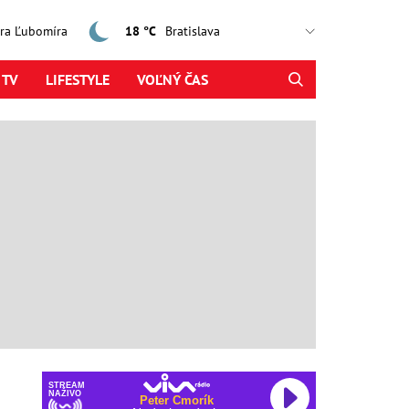
jtra Ľubomíra
18 °C
 TV
LIFESTYLE
VOĽNÝ ČAS
STREAM
NAŽIVO
Peter Cmorík