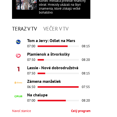
Koniec mesiaca prinesie finančný
obrat: Hviezdy ukázali na štyri
znamenia, ktoré získajú veľké
bohatstvo
TERAZ V TV
VEČER V TV
Tom a Jerry: Odlet na Mars
07:00
08:15
Plamienok a štvorkolky
07:50
08:20
Lassie - Nové dobrodružstvá
07:50
08:15
Zámena manželiek
06:50
07:55
Na chalupe
07:00
08:20
Navoľ stanice
Celý program