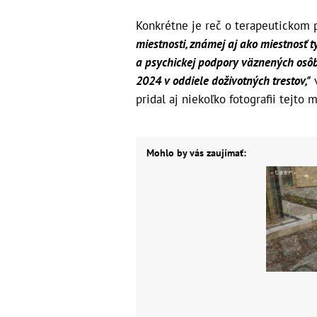
Konkrétne je reč o terapeutickom 
miestnosti, známej aj ako miestnosť t
a psychickej podpory väznených osôb.
2024 v oddiele doživotných trestov,"
v
pridal aj niekoľko fotografii tejto m
Mohlo by vás zaujímať: