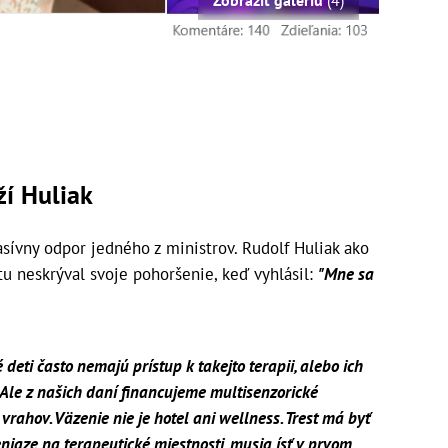
Zobraziť galériu
(4)
ží Huliak
asívny odpor jedného z ministrov. Rudolf Huliak ako
u neskrýval svoje pohoršenie, keď vyhlásil:
"Mne sa
é deti často nemajú prístup k takejto terapii, alebo ich
 Ale z našich daní financujeme multisenzorické
rahov. Väzenie nie je hotel ani wellness. Trest má byť
niaze na terapeutické miestnosti, musia ísť v prvom