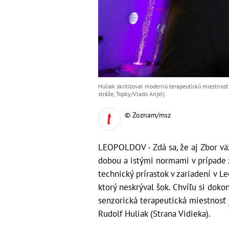
Huliak skritizoval modernú terapeutickú miestnosť 
stráže, Topky/Vlado Anjel)
© Zoznam/msz
LEOPOLDOV - Zdá sa, že aj Zbor väz
dobou a istými normami v prípade 
technický prírastok v zariadení v L
ktorý neskrýval šok. Chvíľu si dokon
senzorická terapeutická miestnosť 
Rudolf Huliak (Strana Vidieka).