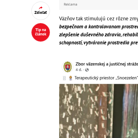
Reklama
Zdieľať
Väzňov tak stimulujú cez rôzne zmy
bezpečnom a kontrolovanom prostredí
Tip na
zlepšenie duševného zdravia, rehabili
článok
schopností, vytváranie prostredia pre 