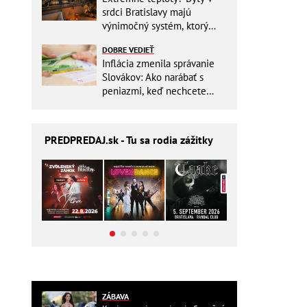
srdci Bratislavy majú
výnimočný systém, ktorý
ešte aj šetrí náklady
DOBRE VEDIEŤ
Inflácia zmenila správanie
Slovákov: Ako narábať s
peniazmi, keď nechcete
zbytočne riskovať?
PREDPREDAJ
.sk - Tu sa rodia zážitky
ZÁBAVA