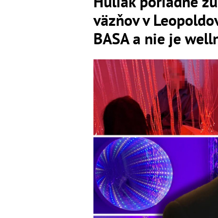
Huliak poriadne zú
väzňov v Leopoldov
BASA a nie je well