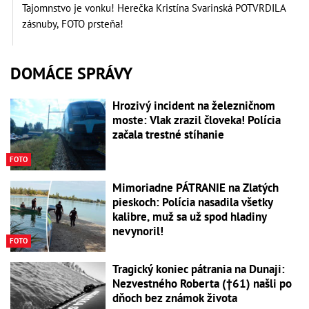
Tajomnstvo je vonku! Herečka Kristína Svarinská POTVRDILA
zásnuby, FOTO prsteňa!
DOMÁCE SPRÁVY
Hrozivý incident na železničnom
moste: Vlak zrazil človeka! Polícia
začala trestné stíhanie
FOTO
Mimoriadne PÁTRANIE na Zlatých
pieskoch: Polícia nasadila všetky
kalibre, muž sa už spod hladiny
nevynoril!
FOTO
Tragický koniec pátrania na Dunaji:
Nezvestného Roberta (†61) našli po
dňoch bez známok života