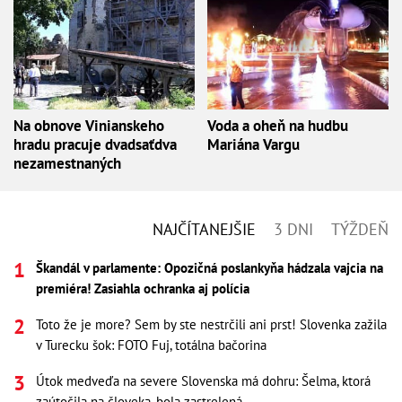
Na obnove Vinianskeho
Voda a oheň na hudbu
hradu pracuje dvadsaťdva
Mariána Vargu
nezamestnaných
NAJČÍTANEJŠIE
3 DNI
TÝŽDEŇ
Škandál v parlamente: Opozičná poslankyňa hádzala vajcia na
premiéra! Zasiahla ochranka aj polícia
Toto že je more? Sem by ste nestrčili ani prst! Slovenka zažila
v Turecku šok: FOTO Fuj, totálna bačorina
Útok medveďa na severe Slovenska má dohru: Šelma, ktorá
zaútočila na človeka, bola zastrelená