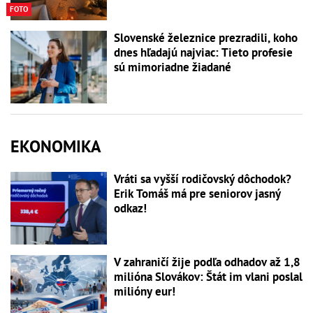
FOTO
Slovenské železnice prezradili, koho
dnes hľadajú najviac: Tieto profesie
sú mimoriadne žiadané
EKONOMIKA
Vráti sa vyšší rodičovský dôchodok?
Erik Tomáš má pre seniorov jasný
odkaz!
V zahraničí žije podľa odhadov až 1,8
milióna Slovákov: Štát im vlani poslal
milióny eur!