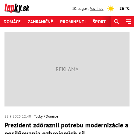
26 °C
10. august
,
Vavrinec
DOMÁCE
ZAHRANIČNÉ
PROMINENTI
ŠPORT
ZAUJÍMAV
28.9.2025 12:40
Topky
Domáce
Prezident zdôraznil potrebu modernizácie a
posilňovania ozbrojených síl