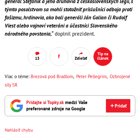
generál Štefánik a jeho druhovia z československých légií, s
týmto posolstvom sa mohli stotožniť príslušníci odboja proti
fašizmu, hrdinovia, ako boli generáli Ján Golian či Rudolf
Viest alebo vojnoví veteráni a účastníci Slovenského
národného povstania,“
doplnil prezident.
Tip na
13
Zdieľať
článok
Viac o téme:
Brezová pod Bradlom
,
Peter Pellegrini
,
Ozbrojené
sily SR
Pridajte si Topky.sk
medzi Vaše
Pridať
preferované zdroje na Google
Nahlásiť chybu