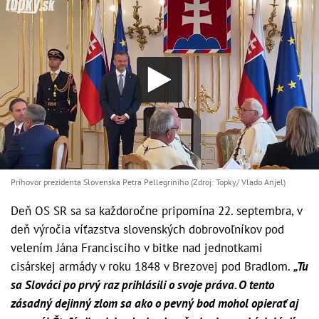
Príhovor prezidenta Slovenska Petra Pellegriniho (Zdroj: Topky/ Vlado Anjel)
Deň OS SR sa sa každoročne pripomína 22. septembra, v
deň výročia víťazstva slovenských dobrovoľníkov pod
velením Jána Francisciho v bitke nad jednotkami
cisárskej armády v roku 1848 v Brezovej pod Bradlom.
„Tu
sa Slováci po prvý raz prihlásili o svoje práva. O tento
zásadný dejinný zlom sa ako o pevný bod mohol opierať aj