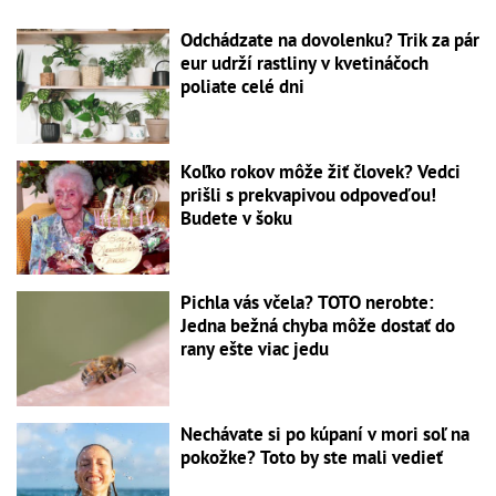
Odchádzate na dovolenku? Trik za pár
eur udrží rastliny v kvetináčoch
poliate celé dni
Koľko rokov môže žiť človek? Vedci
prišli s prekvapivou odpoveďou!
Budete v šoku
Pichla vás včela? TOTO nerobte:
Jedna bežná chyba môže dostať do
rany ešte viac jedu
Nechávate si po kúpaní v mori soľ na
pokožke? Toto by ste mali vedieť