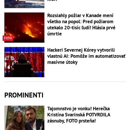
Rozsiahly požiar v Kanade mení
všetko na popol: Pred požiarom
utekalo 20-tisíc ľudí! Hlásia prvé
úmrtie
FOTO
Hackeri Severnej Kórey vytvorili
vlastnú AI: Pomôže im automatizovať
masívne útoky
PROMINENTI
Tajomnstvo je vonku! Herečka
Kristína Svarinská POTVRDILA
zásnuby, FOTO prsteňa!