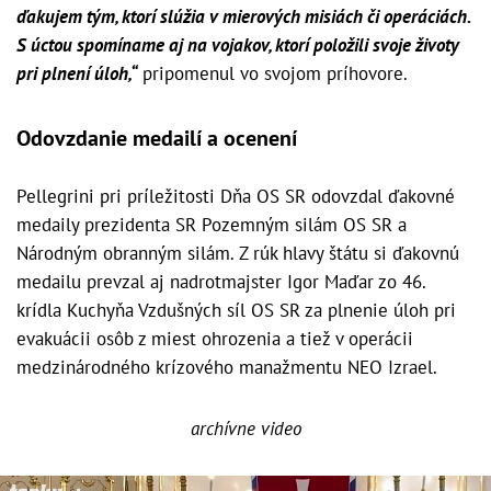
ďakujem tým, ktorí slúžia v mierových misiách či operáciách.
S úctou spomíname aj na vojakov, ktorí položili svoje životy
pri plnení úloh,“
pripomenul vo svojom príhovore.
Odovzdanie medailí a ocenení
Pellegrini pri príležitosti Dňa OS SR odovzdal ďakovné
medaily prezidenta SR Pozemným silám OS SR a
Národným obranným silám. Z rúk hlavy štátu si ďakovnú
medailu prevzal aj nadrotmajster Igor Maďar zo 46.
krídla Kuchyňa Vzdušných síl OS SR za plnenie úloh pri
evakuácii osôb z miest ohrozenia a tiež v operácii
medzinárodného krízového manažmentu NEO Izrael.
archívne video