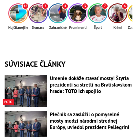
16
3
4
3
7
6
Najčítanejšie
Domáce
Zahraničné
Prominenti
Šport
Krimi
Zaují
SÚVISIACE ČLÁNKY
Umenie dokáže stavať mosty! Štyria
prezidenti sa stretli na Bratislavskom
hrade: TOTO ich spojilo
FOTO
Plečnik sa zaslúžil o pomyselné
mosty medzi národmi strednej
Európy, uviedol prezident Pellegrini