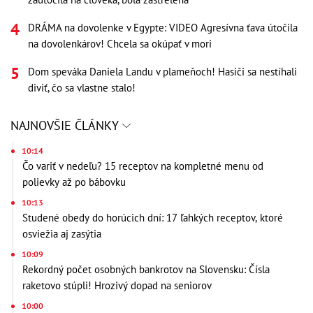
DRÁMA na dovolenke v Egypte: VIDEO Agresívna ťava útočila
na dovolenkárov! Chcela sa okúpať v mori
Dom speváka Daniela Landu v plameňoch! Hasiči sa nestíhali
diviť, čo sa vlastne stalo!
NAJNOVŠIE ČLÁNKY
10:14
Čo variť v nedeľu? 15 receptov na kompletné menu od
polievky až po bábovku
10:13
Studené obedy do horúcich dní: 17 ľahkých receptov, ktoré
osviežia aj zasýtia
10:09
Rekordný počet osobných bankrotov na Slovensku: Čísla
raketovo stúpli! Hrozivý dopad na seniorov
10:00