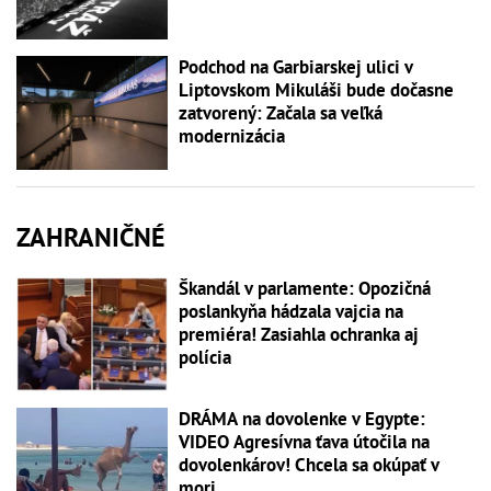
Podchod na Garbiarskej ulici v
Liptovskom Mikuláši bude dočasne
zatvorený: Začala sa veľká
modernizácia
ZAHRANIČNÉ
Škandál v parlamente: Opozičná
poslankyňa hádzala vajcia na
premiéra! Zasiahla ochranka aj
polícia
DRÁMA na dovolenke v Egypte:
VIDEO Agresívna ťava útočila na
dovolenkárov! Chcela sa okúpať v
mori