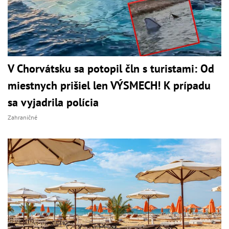
V Chorvátsku sa potopil čln s turistami: Od
miestnych prišiel len VÝSMECH! K prípadu
sa vyjadrila polícia
Zahraničné