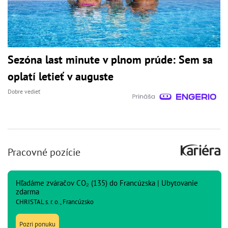
Sezóna last minute v plnom prúde: Sem sa
oplatí letieť v auguste
Dobre vedieť
Pracovné pozície
Hľadáme zváračov CO₂ (135) do Francúzska | Ubytovanie
zdarma
CHRISTAL s. r. o., Francúzsko
Pozri ponuku