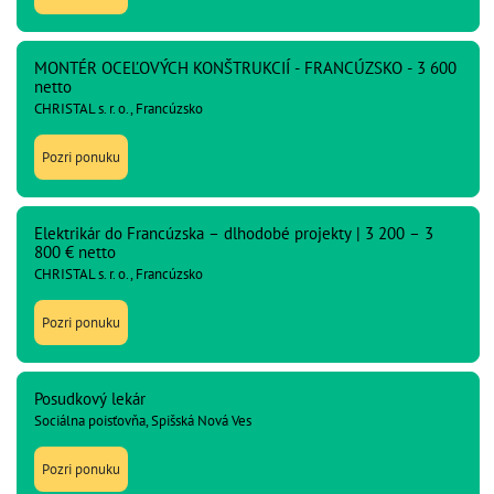
MONTÉR OCEĽOVÝCH KONŠTRUKCIÍ - FRANCÚZSKO - 3 600
netto
CHRISTAL s. r. o., Francúzsko
Pozri ponuku
Elektrikár do Francúzska – dlhodobé projekty | 3 200 – 3
800 € netto
CHRISTAL s. r. o., Francúzsko
Pozri ponuku
Posudkový lekár
Sociálna poisťovňa, Spišská Nová Ves
Pozri ponuku