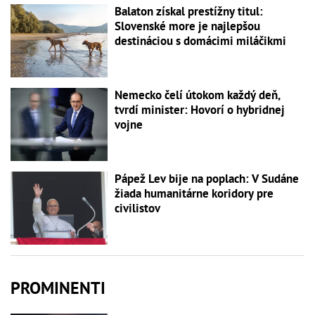
Balaton získal prestížny titul:
Slovenské more je najlepšou
destináciou s domácimi miláčikmi
Nemecko čelí útokom každý deň,
tvrdí minister: Hovorí o hybridnej
vojne
Pápež Lev bije na poplach: V Sudáne
žiada humanitárne koridory pre
civilistov
PROMINENTI