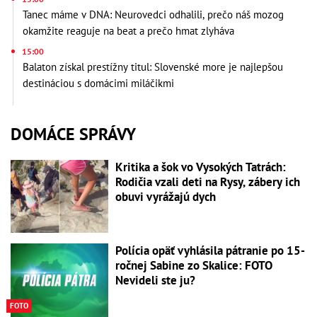
Tanec máme v DNA: Neurovedci odhalili, prečo náš mozog
okamžite reaguje na beat a prečo hmat zlyháva
15:00
Balaton získal prestížny titul: Slovenské more je najlepšou
destináciou s domácimi miláčikmi
DOMÁCE SPRÁVY
Kritika a šok vo Vysokých Tatrách:
Rodičia vzali deti na Rysy, zábery ich
obuvi vyrážajú dych
Polícia opäť vyhlásila pátranie po 15-
ročnej Sabine zo Skalice: FOTO
Nevideli ste ju?
FOTO