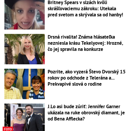
Britney Spears v slzách kvôli
skrášľovaciemu zákroku: Utekala
pred svetom a skrývala sa od hanby!
Drsná rivalita! Známa hlásateľka
nezniesla krásu Tekelyovej: Hrozné,
čo jej spravila na konkurze
Pozrite, ako vyzerá Števo Dvorský 15
rokov po odchode z Telerána a...
Prekvapivé slová o rodine
J.Lo asi bude zúriť: Jennifer Garner
ukázala na ruke obrovský diamant, je
od Bena Afflecka?
FOTO