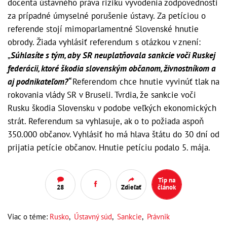
docenta ústavného práva riziku vyvodenia zodpovednosti
za prípadné úmyselné porušenie ústavy. Za petíciou o
referende stojí mimoparlamentné Slovenské hnutie
obrody. Žiada vyhlásiť referendum s otázkou v znení:
„
Súhlasíte s tým, aby SR neuplatňovala sankcie voči Ruskej
federácii, ktoré škodia slovenským občanom, živnostníkom a
aj podnikateľom?“
Referendom chce hnutie vyvinúť tlak na
rokovania vlády SR v Bruseli. Tvrdia, že sankcie voči
Rusku škodia Slovensku v podobe veľkých ekonomických
strát. Referendum sa vyhlasuje, ak o to požiada aspoň
350.000 občanov. Vyhlásiť ho má hlava štátu do 30 dní od
prijatia petície občanov. Hnutie petíciu podalo 5. mája.
Tip na
28
Zdieľať
článok
Viac o téme:
Rusko
,
Ústavný súd
,
Sankcie
,
Právnik