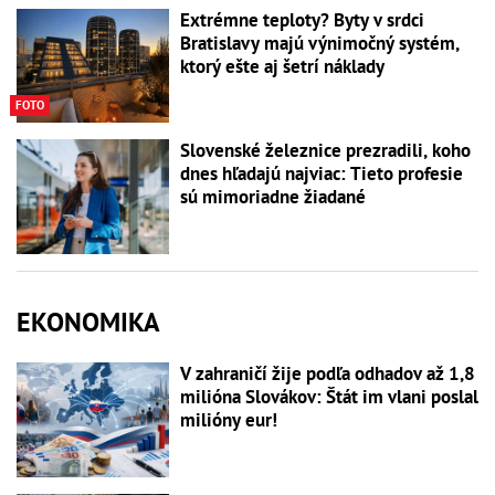
Extrémne teploty? Byty v srdci
Bratislavy majú výnimočný systém,
ktorý ešte aj šetrí náklady
FOTO
Slovenské železnice prezradili, koho
dnes hľadajú najviac: Tieto profesie
sú mimoriadne žiadané
EKONOMIKA
V zahraničí žije podľa odhadov až 1,8
milióna Slovákov: Štát im vlani poslal
milióny eur!