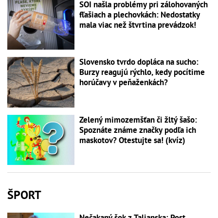
SOI našla problémy pri zálohovaných
fľašiach a plechovkách: Nedostatky
mala viac než štvrtina prevádzok!
Slovensko tvrdo dopláca na sucho:
Burzy reagujú rýchlo, kedy pocítime
horúčavy v peňaženkách?
Zelený mimozemšťan či žltý šašo:
Spoznáte známe značky podľa ich
maskotov? Otestujte sa! (kvíz)
ŠPORT
Nečakaný šok z Talianska: Post