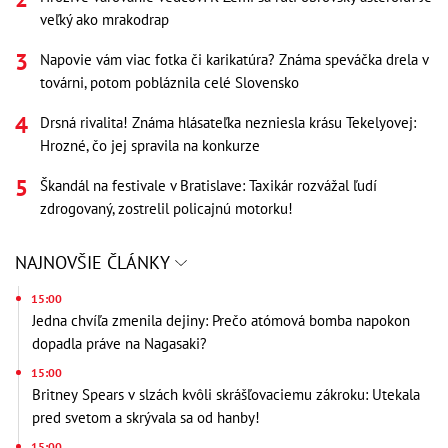
veľký ako mrakodrap
Napovie vám viac fotka či karikatúra? Známa speváčka drela v
továrni, potom pobláznila celé Slovensko
Drsná rivalita! Známa hlásateľka nezniesla krásu Tekelyovej:
Hrozné, čo jej spravila na konkurze
Škandál na festivale v Bratislave: Taxikár rozvážal ľudí
zdrogovaný, zostrelil policajnú motorku!
NAJNOVŠIE ČLÁNKY
15:00
Jedna chvíľa zmenila dejiny: Prečo atómová bomba napokon
dopadla práve na Nagasaki?
15:00
Britney Spears v slzách kvôli skrášľovaciemu zákroku: Utekala
pred svetom a skrývala sa od hanby!
15:00