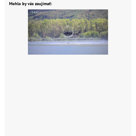
Mohlo by vás zaujímať: