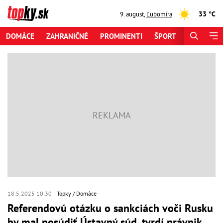
33 °C
9. august
,
Ľubomíra
DOMÁCE
ZAHRANIČNÉ
PROMINENTI
ŠPORT
ZAUJÍMAV
18.5.2025 10:30
Topky
Domáce
Referendovú otázku o sankciách voči Rusku
by mal posúdiť Ústavný súd, tvrdí právnik