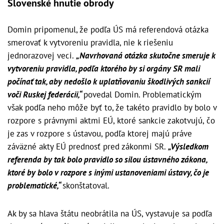
Slovenské hnutie obrody
Domin pripomenul, že podľa ÚS má referendová otázka
smerovať k vytvoreniu pravidla, nie k riešeniu
jednorazovej veci.
„Navrhovaná otázka skutočne smeruje k
vytvoreniu pravidla, podľa ktorého by si orgány SR mali
počínať tak, aby nedošlo k uplatňovaniu škodlivých sankcií
voči Ruskej federácii,“
povedal Domin. Problematickým
však podľa neho môže byť to, že takéto pravidlo by bolo v
rozpore s právnymi aktmi EÚ, ktoré sankcie zakotvujú, čo
je zas v rozpore s ústavou, podľa ktorej majú práve
záväzné akty EÚ prednosť pred zákonmi SR.
„Výsledkom
referenda by tak bolo pravidlo so silou ústavného zákona,
ktoré by bolo v rozpore s inými ustanoveniami ústavy, čo je
problematické,“
skonštatoval.
Ak by sa hlava štátu neobrátila na ÚS, vystavuje sa podľa