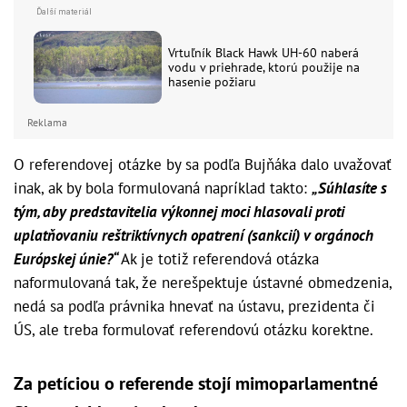
Vrtuľník Black Hawk UH-60 naberá
vodu v priehrade, ktorú použije na
hasenie požiaru
Reklama
O referendovej otázke by sa podľa Bujňáka dalo uvažovať
inak, ak by bola formulovaná napríklad takto:
„Súhlasíte s
tým, aby predstavitelia výkonnej moci hlasovali proti
uplatňovaniu reštriktívnych opatrení (sankcií) v orgánoch
Európskej únie?“
Ak je totiž referendová otázka
naformulovaná tak, že nerešpektuje ústavné obmedzenia,
nedá sa podľa právnika hnevať na ústavu, prezidenta či
ÚS, ale treba formulovať referendovú otázku korektne.
Za petíciou o referende stojí mimoparlamentné