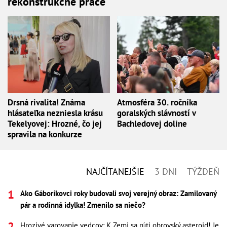
rekonštrukčné práce
Drsná rivalita! Známa
Atmosféra 30. ročníka
hlásateľka nezniesla krásu
goralských slávností v
Tekelyovej: Hrozné, čo jej
Bachledovej doline
spravila na konkurze
NAJČÍTANEJŠIE
3 DNI
TÝŽDEŇ
Ako Gáboríkovci roky budovali svoj verejný obraz: Zamilovaný
pár a rodinná idylka! Zmenilo sa niečo?
Hrozivé varovanie vedcov: K Zemi sa rúti obrovský asteroid! Je