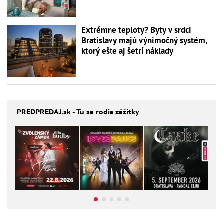
Extrémne teploty? Byty v srdci
Bratislavy majú výnimočný systém,
ktorý ešte aj šetrí náklady
PREDPREDAJ
.sk - Tu sa rodia zážitky