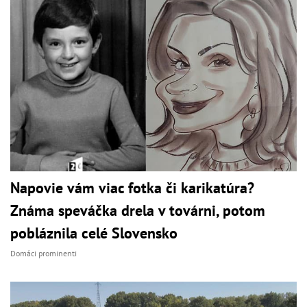
Napovie vám viac fotka či karikatúra?
Známa speváčka drela v továrni, potom
pobláznila celé Slovensko
Domáci prominenti