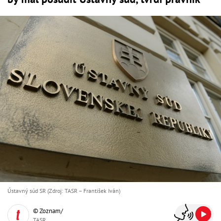
Ústavný súd SR (Zdroj: TASR – František Iván)
© Zoznam/
TASR