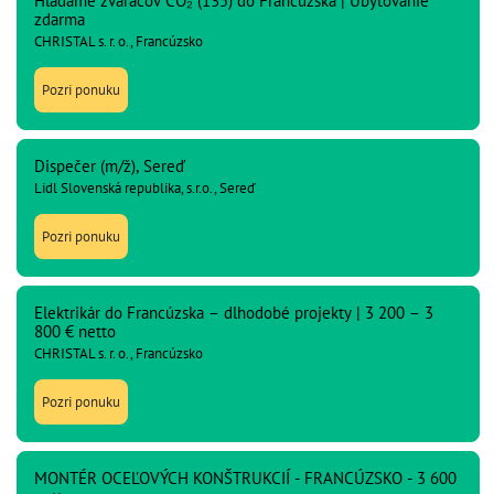
Hľadáme zváračov CO₂ (135) do Francúzska | Ubytovanie
zdarma
CHRISTAL s. r. o., Francúzsko
Pozri ponuku
Dispečer (m/ž), Sereď
Lidl Slovenská republika, s.r.o., Sereď
Pozri ponuku
Elektrikár do Francúzska – dlhodobé projekty | 3 200 – 3
800 € netto
CHRISTAL s. r. o., Francúzsko
Pozri ponuku
MONTÉR OCEĽOVÝCH KONŠTRUKCIÍ - FRANCÚZSKO - 3 600