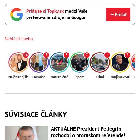
Pridajte si Topky.sk
medzi Vaše
Pridať
preferované zdroje na Google
Nahlásiť chybu
16
3
3
7
1
2
Najčítanejšie
Domáce
Zahraničné
Šport
Krimi
Zaujímavosti
Reg
SÚVISIACE ČLÁNKY
AKTUÁLNE Prezident Pellegrini
rozhodol o proruskom referende!