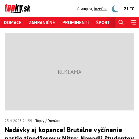
21 °C
6. august
,
Jozefína
DOMÁCE
ZAHRANIČNÉ
PROMINENTI
ŠPORT
ZAUJÍMAV
23.4.2025 21:59
Topky
Domáce
Nadávky aj kopance! Brutálne vyčínanie
partie tínedžerov v Nitre: Napadli študentov