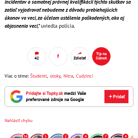
incidentov a samotnej právnej kvalifikácii týchto skutkov sa
zatiaľ vyjadrovať nebudeme z dôvodu prebiehajúcich
úkonov vo veci, za účelom ustálenia poškodených, ako aj
objasnenia veci,"
uviedla polícia.
Tip na
42
Zdieľať
článok
Viac o téme:
Študenti
,
útoky
,
Nitra
,
Cudzinci
Pridajte si Topky.sk
medzi Vaše
Pridať
preferované zdroje na Google
Nahlásiť chybu
16
5
2
4
7
4