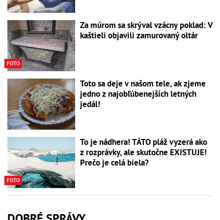
Za múrom sa skrýval vzácny poklad: V
kaštieli objavili zamurovaný oltár
FOTO
Toto sa deje v našom tele, ak zjeme
jedno z najobľúbenejších letných
jedál!
To je nádhera! TÁTO pláž vyzerá ako
z rozprávky, ale skutočne EXISTUJE!
Prečo je celá biela?
FOTO
DOBRÉ SPRÁVY