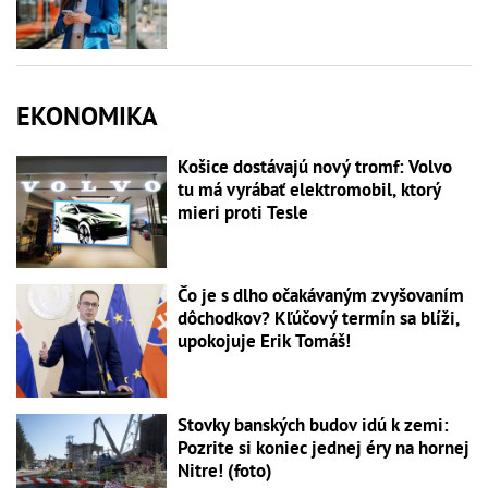
EKONOMIKA
Košice dostávajú nový tromf: Volvo
tu má vyrábať elektromobil, ktorý
mieri proti Tesle
Čo je s dlho očakávaným zvyšovaním
dôchodkov? Kľúčový termín sa blíži,
upokojuje Erik Tomáš!
Stovky banských budov idú k zemi:
Pozrite si koniec jednej éry na hornej
Nitre! (foto)