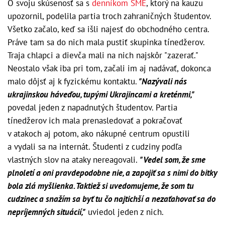
O svoju skúsenosť sa s
denníkom SME
, ktorý na kauzu
upozornil, podelila partia troch zahraničných študentov.
Všetko začalo, keď sa išli najesť do obchodného centra.
Práve tam sa do nich mala pustiť skupinka tínedžerov.
Traja chlapci a dievča mali na nich najskôr "zazerať."
Neostalo však iba pri tom, začali im aj nadávať, dokonca
malo dôjsť aj k fyzickému kontaktu.
"Nazývali nás
ukrajinskou háveďou, tupými Ukrajincami a kreténmi,"
povedal jeden z napadnutých študentov. Partia
tínedžerov ich mala prenasledovať a pokračovať
v atakoch aj potom, ako nákupné centrum opustili
a vydali sa na internát. Študenti z cudziny podľa
vlastných slov na ataky nereagovali.
"Vedel som, že sme
plnoletí a oni pravdepodobne nie, a zapojiť sa s nimi do bitky
bola zlá myšlienka. Taktiež si uvedomujeme, že som tu
cudzinec a snažím sa byť tu čo najtichší a nezaťahovať sa do
nepríjemných situácií,"
uviedol jeden z nich.