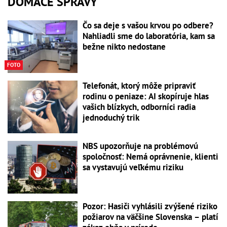
DOMÁCE SPRÁVY
Čo sa deje s vašou krvou po odbere?
Nahliadli sme do laboratória, kam sa
bežne nikto nedostane
FOTO
Telefonát, ktorý môže pripraviť
rodinu o peniaze: AI skopíruje hlas
vašich blízkych, odborníci radia
jednoduchý trik
NBS upozorňuje na problémovú
spoločnosť: Nemá oprávnenie, klienti
sa vystavujú veľkému riziku
Pozor: Hasiči vyhlásili zvýšené riziko
požiarov na väčšine Slovenska – platí