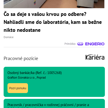
Čo sa deje s vašou krvou po odbere?
Nahliadli sme do laboratória, kam sa bežne
nikto nedostane
Domáce
Pracovné pozície
Osobný bankár/ka (Ref. č.: 1005268)
Grafton Slovakia s.r.o., Poprad
Pozri ponuku
Pracovník / pracovníčka v rodinnej práčovni / pranie a