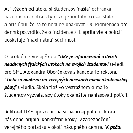
Asi týždeň od útoku si študentov "našla"
ochranka
nákupného centra s tým, že je im ľúto, čo sa stalo
a prisľúbili, že sa to nebude opakovať. OC Promenada
pre
denník potvrdilo, že o incidente z 1. apríla vie a polícii
poskytuje "maximálnu" súčinnosť.
O probléme vie aj škola.
"UKF je informovaná o dvoch
nedávnych fyzických útokoch na svojich študentov,"
uviedl
pre SME Alexandra Oborčoková z kancelárie rektora.
"Tieto sa odohrali na verejných miestach mimo akademickej
pôdy,"
uviedla. Škola tiež vo výstražnom e-maile
študentov vyzvala, aby útoky okamžite nahlasovali polícii.
Rektorát UKF upozornil na situáciu aj políciu, ktorá
následne prijala "konkrétne kroky" v zabezpečení
verejného poriadku v okolí nákupného centra. "
K počtu