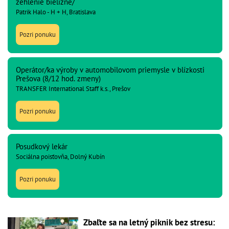
žehlenie bielizne/
Patrik Halo - H + H, Bratislava
Pozri ponuku
Operátor/ka výroby v automobilovom priemysle v blízkosti
Prešova (8/12 hod. zmeny)
TRANSFER International Staff k.s., Prešov
Pozri ponuku
Posudkový lekár
Sociálna poisťovňa, Dolný Kubín
Pozri ponuku
Zbaľte sa na letný piknik bez stresu: