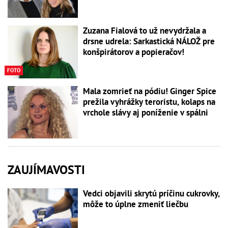
Zuzana Fialová to už nevydržala a
drsne udrela: Sarkastická NÁLOŽ pre
konšpirátorov a popieračov!
FOTO
Mala zomrieť na pódiu! Ginger Spice
prežila vyhrážky teroristu, kolaps na
vrchole slávy aj poníženie v spálni
ZAUJÍMAVOSTI
Vedci objavili skrytú príčinu cukrovky,
môže to úplne zmeniť liečbu