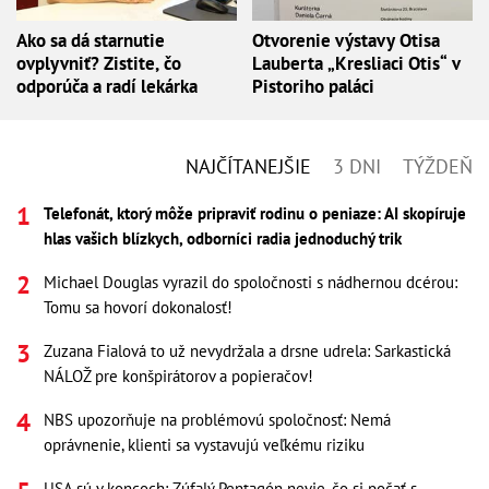
Ako sa dá starnutie
Otvorenie výstavy Otisa
ovplyvniť? Zistite, čo
Lauberta „Kresliaci Otis“ v
odporúča a radí lekárka
Pistoriho paláci
NAJČÍTANEJŠIE
3 DNI
TÝŽDEŇ
Telefonát, ktorý môže pripraviť rodinu o peniaze: AI skopíruje
hlas vašich blízkych, odborníci radia jednoduchý trik
Michael Douglas vyrazil do spoločnosti s nádhernou dcérou:
Tomu sa hovorí dokonalosť!
Zuzana Fialová to už nevydržala a drsne udrela: Sarkastická
NÁLOŽ pre konšpirátorov a popieračov!
NBS upozorňuje na problémovú spoločnosť: Nemá
oprávnenie, klienti sa vystavujú veľkému riziku
USA sú v koncoch: Zúfalý Pentagón nevie, čo si počať s