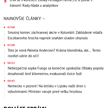
Iránom! Rady hľadá u analytikov
NAJNOVŠIE ČLÁNKY
07:00
Smutný koniec záchrannej akcie v Kolumbii: Zablúdené mláďa
Escobarovho hrocha napriek snahám úradov uhynulo
07:00
Toto je nová Pamela Anderson? Krásna blondínka, ale... Tento
rozdiel udrie do očí!
06:51
Nebezpečná sopka Fuego sa konečne upokojila: Oblaky popola
dosahovali šesť kilometrov, evakuovali tisíce ľudí
06:45
Nemecko v pozore! Na letisku v Lipsku našli dron s
výbušninami: Minister varuje pred veľku hrozbou