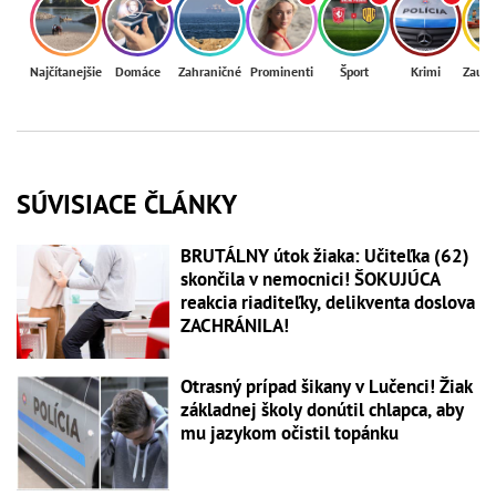
Najčítanejšie
Domáce
Zahraničné
Prominenti
Šport
Krimi
Zaují
SÚVISIACE ČLÁNKY
BRUTÁLNY útok žiaka: Učiteľka (62)
skončila v nemocnici! ŠOKUJÚCA
reakcia riaditeľky, delikventa doslova
ZACHRÁNILA!
Otrasný prípad šikany v Lučenci! Žiak
základnej školy donútil chlapca, aby
mu jazykom očistil topánku