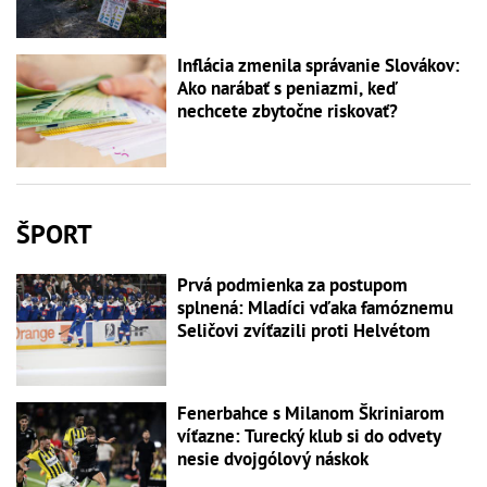
Inflácia zmenila správanie Slovákov:
Ako narábať s peniazmi, keď
nechcete zbytočne riskovať?
ŠPORT
Prvá podmienka za postupom
splnená: Mladíci vďaka famóznemu
Seličovi zvíťazili proti Helvétom
Fenerbahce s Milanom Škriniarom
víťazne: Turecký klub si do odvety
nesie dvojgólový náskok