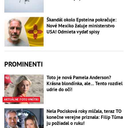
Škandál okolo Epsteina pokračuje:
Nové Mexiko žaluje ministerstvo
USA! Odmieta vydať spisy
PROMINENTI
Toto je nová Pamela Anderson?
Krásna blondínka, ale... Tento rozdiel
udrie do očí!
AKTUÁLNE FOTO VNÚTRI
Nela Pocisková roky mlčala, teraz TO
konečne verejne priznala: Filip Tůma
ju požiadal o ruku!