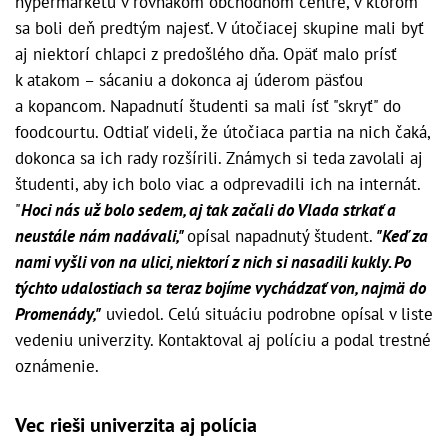
hypermarketu v rovnakom obchodnom centre, v ktorom
sa boli deň predtým najesť. V útočiacej skupine mali byť
aj niektorí chlapci z predošlého dňa. Opäť malo prísť
k atakom – sácaniu a dokonca aj úderom päsťou
a kopancom. Napadnutí študenti sa mali ísť "skryť" do
foodcourtu. Odtiaľ videli, že útočiaca partia na nich čaká,
dokonca sa ich rady rozšírili. Známych si teda zavolali aj
študenti, aby ich bolo viac a odprevadili ich na internát.
"
Hoci nás už bolo sedem, aj tak začali do Vlada strkať a
neustále nám nadávali,"
opísal napadnutý študent.
"Keď za
nami vyšli von na ulici, niektorí z nich si nasadili kukly. Po
týchto udalostiach sa teraz bojíme vychádzať von, najmä do
Promenády,"
uviedol. Celú situáciu podrobne opísal v liste
vedeniu univerzity. Kontaktoval aj políciu a podal trestné
oznámenie.
Vec rieši univerzita aj polícia