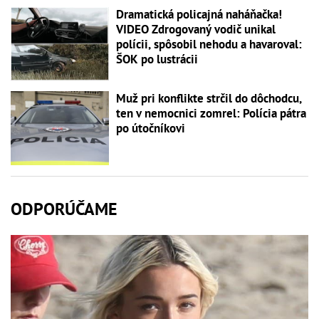
Dramatická policajná naháňačka!
VIDEO Zdrogovaný vodič unikal
polícii, spôsobil nehodu a havaroval:
ŠOK po lustrácii
Muž pri konflikte strčil do dôchodcu,
ten v nemocnici zomrel: Polícia pátra
po útočníkovi
ODPORÚČAME