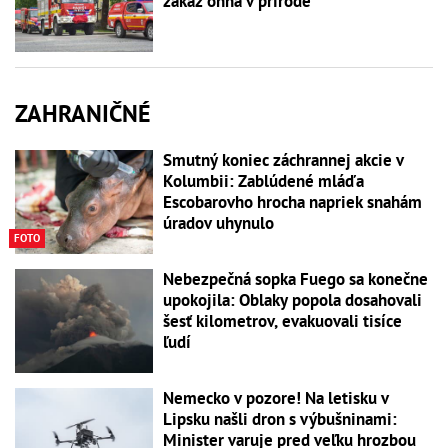
zákaz ohňa v prírode
ZAHRANIČNÉ
Smutný koniec záchrannej akcie v
Kolumbii: Zablúdené mláďa
Escobarovho hrocha napriek snahám
úradov uhynulo
FOTO
Nebezpečná sopka Fuego sa konečne
upokojila: Oblaky popola dosahovali
šesť kilometrov, evakuovali tisíce
ľudí
Nemecko v pozore! Na letisku v
Lipsku našli dron s výbušninami:
Minister varuje pred veľku hrozbou