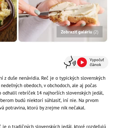
Zobraziť galériu
(2)
Vypočuť
článok
ní z duše nenávidia. Reč je o typických slovenských
i nedeľných obedoch, v obchodoch, ale aj počas
odhalil rebríček 14 najhorších slovenských jedál,
ýberom budú niektorí súhlasiť, iní nie. Na prvom
á potravina, ktorú by zrejme nik nečakal.
č je o tradičných slovenských jedál, ktoré rozdeľujú