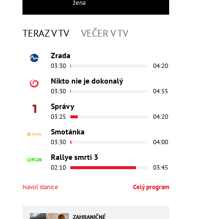
žena
TERAZ V TV
VEČER V TV
Zrada
03:30
04:20
Nikto nie je dokonalý
03:30
04:55
Správy
03:25
04:20
Smotánka
03:30
04:00
Rallye smrti 3
02:10
03:45
Navoľ stanice
Celý program
ZAHRANIČNÉ