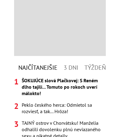
NAJČÍTANEJŠIE
3 DNI
TÝŽDEŇ
ŠOKUJÚCE slová Plačkovej: S Reném
dlho tajili... Tomuto po rokoch uverí
málokto!
Peklo českého herca: Odmietol sa
rozviesť, a tak... Hrôza!
TAJNÝ ostrov v Chorvátsku! Manželia
odhalili dovolenku plnú neviazaného
sexu a pikatné detaily