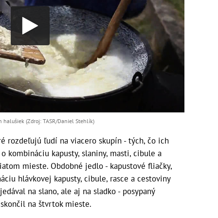
 halušiek (Zdroj: TASR/Daniel Stehlík)
é rozdeľujú ľudí na viacero skupín - tých, čo ich
 o kombináciu kapusty, slaniny, masti, cibule a
viatom mieste. Obdobné jedlo - kapustové fliačky,
ciu hlávkovej kapusty, cibule, rasce a cestoviny
jedával na slano, ale aj na sladko - posypaný
skončil na štvrtok mieste.