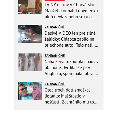
TAJNÝ ostrov v Chorvátsku!
Manželia odhalili dovolenku
plnú neviazaného sexu a
pikatné detaily
ZAHRANIČNÉ
Desivé VIDEO len pre silné
žalúdky: Chlapca zabilo na
priechode auto! Telo našli o
150 metrov ďalej
ZAHRANIČNÉ
Nahá žena rozpútala chaos v
obchode: Tvrdila, že je v
Anglicku, spomínala Jobsa aj
amfetamín
ZAHRANIČNÉ
Otec troch detí zmeškal
lietadlo: Mal šťastie v
nešťastí! Zachránilo mu to
život