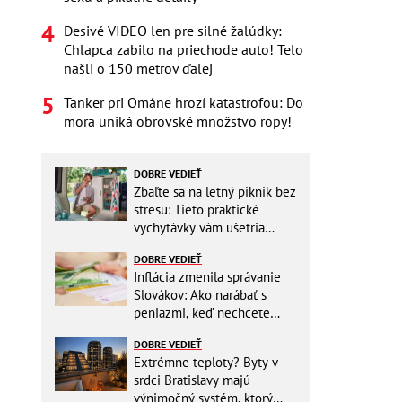
Desivé VIDEO len pre silné žalúdky:
Chlapca zabilo na priechode auto! Telo
našli o 150 metrov ďalej
Tanker pri Ománe hrozí katastrofou: Do
mora uniká obrovské množstvo ropy!
DOBRE VEDIEŤ
Zbaľte sa na letný piknik bez
stresu: Tieto praktické
vychytávky vám ušetria
miesto v batohu!
DOBRE VEDIEŤ
Inflácia zmenila správanie
Slovákov: Ako narábať s
peniazmi, keď nechcete
zbytočne riskovať?
DOBRE VEDIEŤ
Extrémne teploty? Byty v
srdci Bratislavy majú
výnimočný systém, ktorý