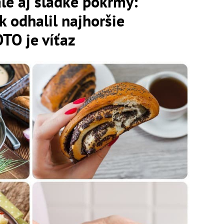
ale aj sladké pokrmy:
k odhalil najhoršie
OTO je víťaz