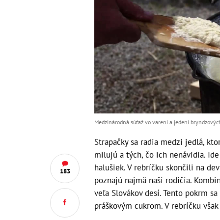
Medzinárodná súťaž vo varení a jedení bryndzových
Strapačky sa radia medzi jedlá, ktor
milujú a tých, čo ich nenávidia. Ide
halušiek. V rebríčku skončili na de
183
poznajú najmä naši rodičia. Kombiná
veľa Slovákov desí. Tento pokrm sa 
práškovým cukrom. V rebríčku však 