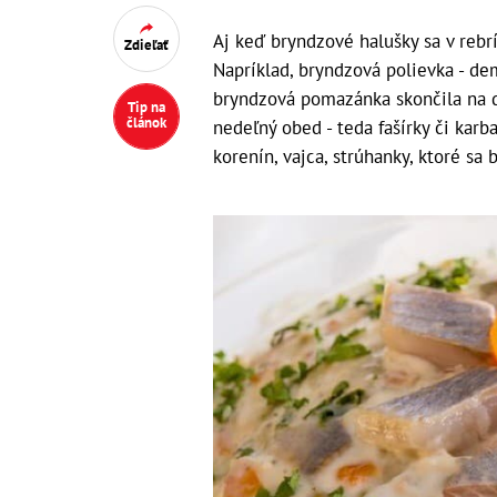
Aj keď bryndzové halušky sa v rebrí
Zdieľať
Napríklad, bryndzová polievka - d
bryndzová pomazánka skončila na 
Tip na
článok
nedeľný obed - teda fašírky či kar
korenín, vajca, strúhanky, ktoré sa