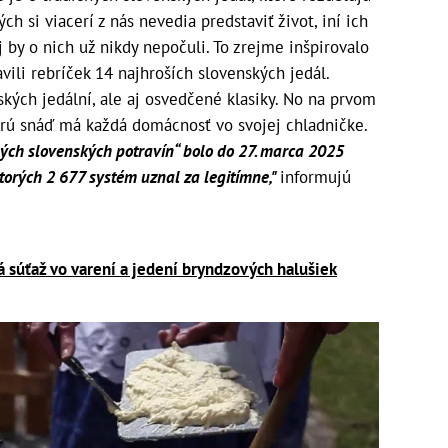
h si viacerí z nás nevedia predstaviť život, iní ich
 by o nich už nikdy nepočuli. To zrejme inšpirovalo
vili rebríček 14 najhroších slovenských jedál.
ských jedální, ale aj osvedčené klasiky. No na prvom
orú snáď má každá domácnosť vo svojej chladničke.
ých slovenských potravín“ bolo do 27. marca 2025
orých 2 677 systém uznal za legitímne,"
informujú
súťaž vo varení a jedení bryndzových halušiek