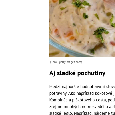
(Zdroj: gettyimages.com)
Aj sladké pochutiny
Medzi najhoršie hodnotenými slove
potraviny. Ako napríklad kokosové 
Kombinácia piškótového cesta, pol
zrejme mnohých nepresvedčila a sk
sladké jedlo. Napríklad, nájdeme tu 