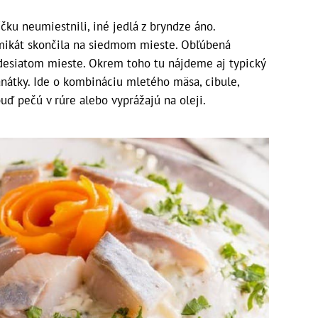
čku neumiestnili, iné jedlá z bryndze áno.
emikát skončila na siedmom mieste. Obľúbená
desiatom mieste. Okrem toho tu nájdeme aj typický
banátky. Ide o kombináciu mletého mäsa, cibule,
 buď pečú v rúre alebo vyprážajú na oleji.