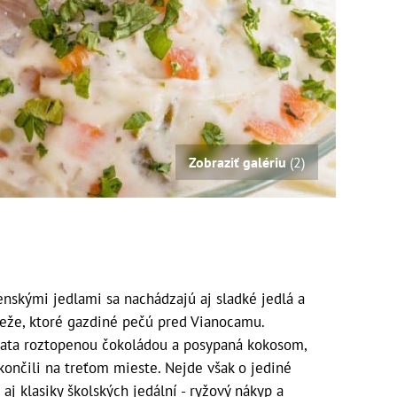
Zobraziť galériu
(2)
nskými jedlami sa nachádzajú aj sladké jedlá a
ježe, ktoré gazdiné pečú pred Vianocamu.
iata roztopenou čokoládou a posypaná kokosom,
ončili na treťom mieste. Nejde však o jediné
aj klasiky školských jedální - ryžový nákyp a