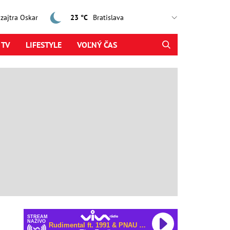
, zajtra Oskar
23 °C
 TV
LIFESTYLE
VOĽNÝ ČAS
STREAM
NAŽIVO
Rudimental ft. 1991 & PNAU & AR/CO