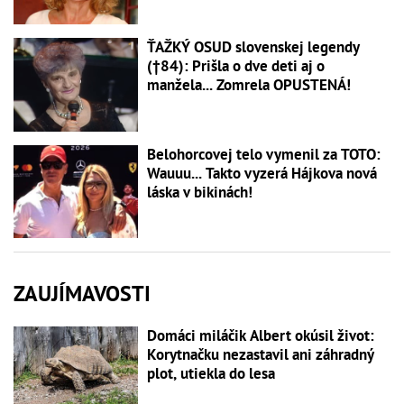
ŤAŽKÝ OSUD slovenskej legendy
(†84): Prišla o dve deti aj o
manžela... Zomrela OPUSTENÁ!
Belohorcovej telo vymenil za TOTO:
Wauuu... Takto vyzerá Hájkova nová
láska v bikinách!
ZAUJÍMAVOSTI
Domáci miláčik Albert okúsil život:
Korytnačku nezastavil ani záhradný
plot, utiekla do lesa