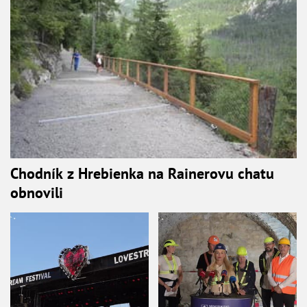
Chodník z Hrebienka na Rainerovu chatu
obnovili