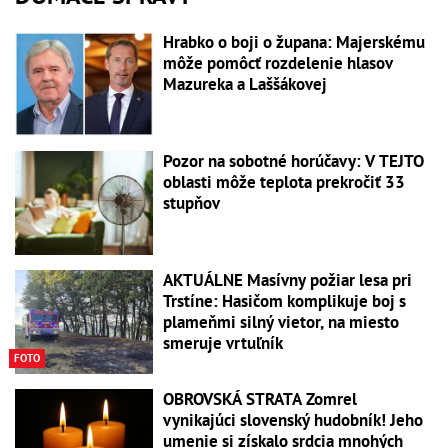
Hrabko o boji o župana: Majerskému
môže pomôcť rozdelenie hlasov
Mazureka a Laššákovej
Pozor na sobotné horúčavy: V TEJTO
oblasti môže teplota prekročiť 33
stupňov
AKTUÁLNE Masívny požiar lesa pri
Trstíne: Hasičom komplikuje boj s
plameňmi silný vietor, na miesto
smeruje vrtuľník
FOTO
OBROVSKÁ STRATA Zomrel
vynikajúci slovenský hudobník! Jeho
umenie si získalo srdcia mnohých