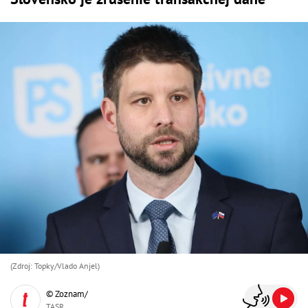
(Zdroj: Topky/Vlado Anjel)
© Zoznam/
TASR