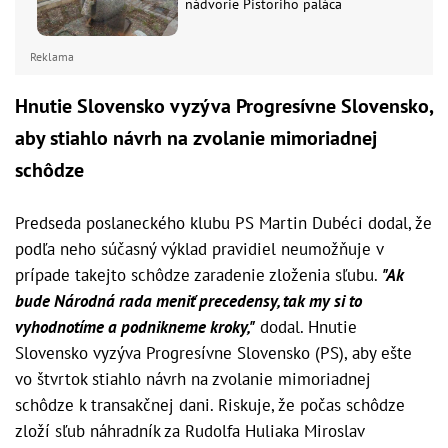
nádvorie Pistoriho paláca
Reklama
Hnutie Slovensko vyzýva Progresívne Slovensko,
aby stiahlo návrh na zvolanie mimoriadnej
schôdze
Predseda poslaneckého klubu PS Martin Dubéci dodal, že
podľa neho súčasný výklad pravidiel neumožňuje v
prípade takejto schôdze zaradenie zloženia sľubu.
"Ak
bude Národná rada meniť precedensy, tak my si to
vyhodnotíme a podnikneme kroky,"
dodal. Hnutie
Slovensko vyzýva Progresívne Slovensko (PS), aby ešte
vo štvrtok stiahlo návrh na zvolanie mimoriadnej
schôdze k transakčnej dani. Riskuje, že počas schôdze
zloží sľub náhradník za Rudolfa Huliaka Miroslav