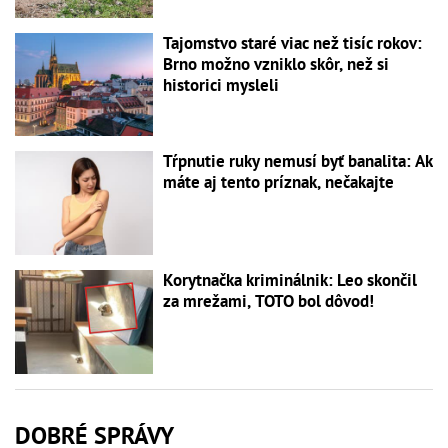
Tajomstvo staré viac než tisíc rokov:
Brno možno vzniklo skôr, než si
historici mysleli
Tŕpnutie ruky nemusí byť banalita: Ak
máte aj tento príznak, nečakajte
Korytnačka kriminálnik: Leo skončil
za mrežami, TOTO bol dôvod!
DOBRÉ SPRÁVY