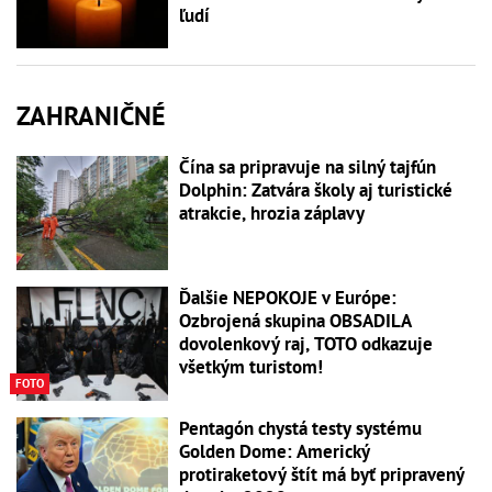
ľudí
ZAHRANIČNÉ
Čína sa pripravuje na silný tajfún
Dolphin: Zatvára školy aj turistické
atrakcie, hrozia záplavy
Ďalšie NEPOKOJE v Európe:
Ozbrojená skupina OBSADILA
dovolenkový raj, TOTO odkazuje
všetkým turistom!
FOTO
Pentagón chystá testy systému
Golden Dome: Americký
protiraketový štít má byť pripravený