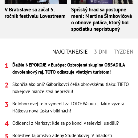
V Bratislave sa začal 5.
Spišský hrad sa postupne
ročník festivalu Lovestream
mení: Martina Šimkovičová
o obnove paláca, ktorý bol
spočiatku neprístupný
NAJČÍTANEJŠIE
3 DNI
TÝŽDEŇ
Ďalšie NEPOKOJE v Európe: Ozbrojená skupina OBSADILA
dovolenkový raj, TOTO odkazuje všetkým turistom!
Skončia ako oni? Gáboríkovci čelia obrovskému tlaku: TIETO
hokejové manželstvá neprežili!
Belohorcovej telo vymenil za TOTO: Wauuu... Takto vyzerá
Hájkova nová láska v bikinách!
Odídenci z Markízy: Kde sa po konci v televízii usídlili?
Bolestivé tajomstvo Zdeny Studenkovej: V mladosti