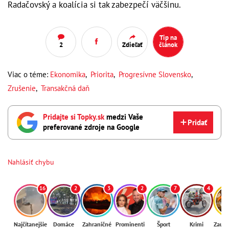
Radačovský a koalícia si tak zabezpečí väčšinu.
Tip na
2
Zdieľať
článok
Viac o téme:
Ekonomika
,
Priorita
,
Progresívne Slovensko
,
Zrušenie
,
Transakčná daň
Pridajte si Topky.sk
medzi Vaše
Pridať
preferované zdroje na Google
Nahlásiť chybu
16
2
3
2
7
4
Najčítanejšie
Domáce
Zahraničné
Prominenti
Šport
Krimi
Zaují