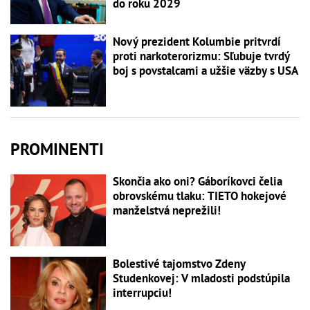
do roku 2029
Nový prezident Kolumbie pritvrdí
proti narkoterorizmu: Sľubuje tvrdý
boj s povstalcami a užšie väzby s USA
PROMINENTI
Skončia ako oni? Gáboríkovci čelia
obrovskému tlaku: TIETO hokejové
manželstvá neprežili!
Bolestivé tajomstvo Zdeny
Studenkovej: V mladosti podstúpila
interrupciu!