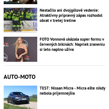
Nestačilo ani dvojgólové vedenie:
Atraktívny prípravný zápas rozhodol
obrat v tretej tretine
FOTO Vonnová ukázala super formu v
červených bikinách: Napriek zraneniu
si leto naplno užíva
AUTO-MOTO
TEST: Nissan Micra - Micra ešte nikdy
nebola príjemnejšia