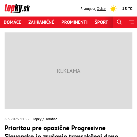
18 °C
8. august
,
Oskar
DOMÁCE
ZAHRANIČNÉ
PROMINENTI
ŠPORT
ZAUJÍMAV
6.3.2025 11:52
Topky
Domáce
Prioritou pre opozičné Progresívne
Slovensko je zrušenie transakčnej dane