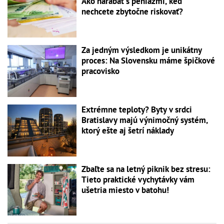
Ako narábať s peniazmi, keď
nechcete zbytočne riskovať?
Za jedným výsledkom je unikátny
proces: Na Slovensku máme špičkové
pracovisko
Extrémne teploty? Byty v srdci
Bratislavy majú výnimočný systém,
ktorý ešte aj šetrí náklady
Zbaľte sa na letný piknik bez stresu:
Tieto praktické vychytávky vám
ušetria miesto v batohu!