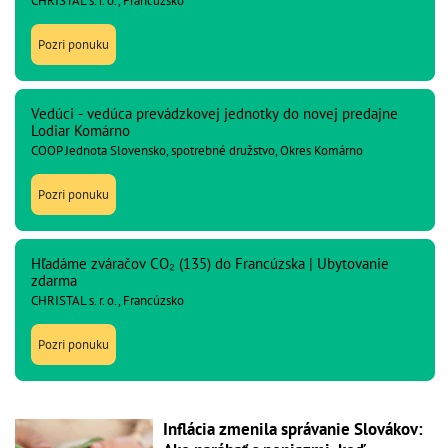
CHRISTAL s. r. o., Francúzsko
Pozri ponuku
Vedúci - vedúca prevádzkovej jednotky do novej predajne
Lodiar Komárno
COOP Jednota Slovensko, spotrebné družstvo, Okres Komárno
Pozri ponuku
Hľadáme zváračov CO₂ (135) do Francúzska | Ubytovanie
zdarma
CHRISTAL s. r. o., Francúzsko
Pozri ponuku
Inflácia zmenila správanie Slovákov: