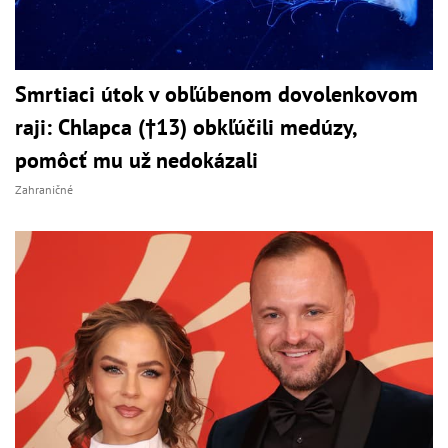
Smrtiaci útok v obľúbenom dovolenkovom
raji: Chlapca (†13) obkľúčili medúzy,
pomôcť mu už nedokázali
Zahraničné