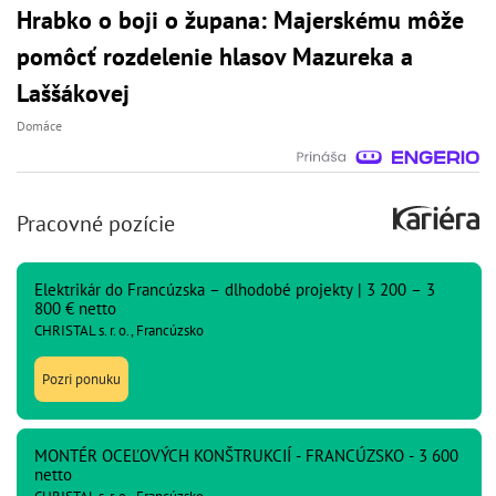
Hrabko o boji o župana: Majerskému môže
pomôcť rozdelenie hlasov Mazureka a
Laššákovej
Domáce
Pracovné pozície
Elektrikár do Francúzska – dlhodobé projekty | 3 200 – 3
800 € netto
CHRISTAL s. r. o., Francúzsko
Pozri ponuku
MONTÉR OCEĽOVÝCH KONŠTRUKCIÍ - FRANCÚZSKO - 3 600
netto