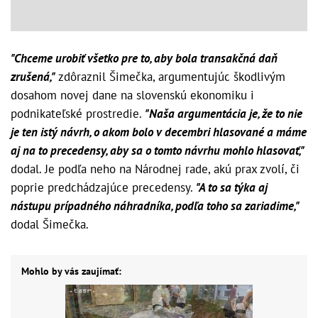
"Chceme urobiť všetko pre to, aby bola transakčná daň
zrušená,"
zdôraznil Šimečka, argumentujúc škodlivým
dosahom novej dane na slovenskú ekonomiku i
podnikateľské prostredie.
"Naša argumentácia je, že to nie
je ten istý návrh, o akom bolo v decembri hlasované a máme
aj na to precedensy, aby sa o tomto návrhu mohlo hlasovať,"
dodal. Je podľa neho na Národnej rade, akú prax zvolí, či
poprie predchádzajúce precedensy.
"A to sa týka aj
nástupu prípadného náhradníka, podľa toho sa zariadime,"
dodal Šimečka.
Mohlo by vás zaujímať: