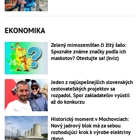
EKONOMIKA
Zelený mimozemšťan či žltý šašo:
Spoznáte známe značky podľa ich
maskotov? Otestujte sa! (kvíz)
Jeden z najúspešnejších slovenských
cestovateľských projektov sa
rozpadol. Spor zakladateľov vyústil
až do konkurzu
Historický moment v Mochovciach:
Nový jadrový blok má za sebou
rozhodujúci krok k výrobe elektriny
(foto)