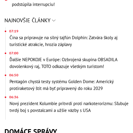
podstúpila interrupciu!
NAJNOVŠIE ČLÁNKY
07:19
Čína sa pripravuje na silný tajfún Dolphin: Zatvára školy aj
turistické atrakcie, hrozia záplavy
07:00
Ďalšie NEPOKOJE v Európe: Ozbrojená skupina OBSADILA
dovolenkový raj, TOTO odkazuje všetkým turistom!
06:50
Pentagón chystá testy systému Golden Dome: Americký
protiraketový štít má byť pripravený do roku 2029
06:36
Nový prezident Kolumbie pritvrdí proti narkoterorizmu: Sľubuje
tvrdý boj s povstalcami a užšie väzby s USA
DOMÁCE SPRÁVY