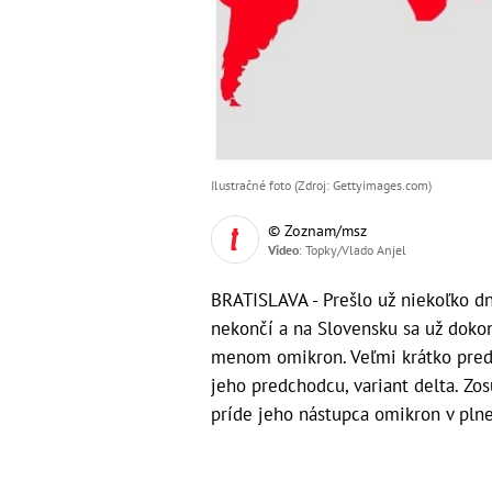
Ilustračné foto (Zdroj: Gettyimages.com)
© Zoznam/msz
Video
: Topky/Vlado Anjel
BRATISLAVA - Prešlo už niekoľko d
nekončí a na Slovensku sa už dokon
menom omikron. Veľmi krátko pred 
jeho predchodcu, variant delta. Zo
príde jeho nástupca omikron v plnej