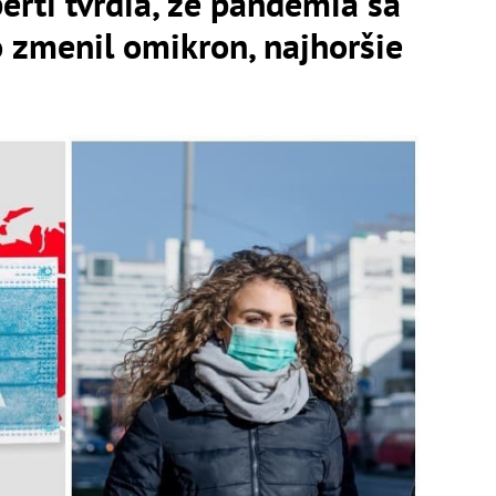
ti tvrdia, že pandémia sa
o zmenil omikron, najhoršie