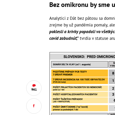
Bez omikronu by sme u
Analytici z Dát bez pátosu sa domnie
zrejme by už pandémia pomaly, ale 
poklesli a krivky popadali vo všetký
covid zabudnúť,"
tvrdia v statuse ana
961