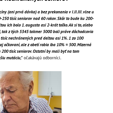
y (ani prvá dávka) a bez prekonania v I.II.III. vlne u
-250 tisíc seniorov nad 60 rokov. Skôr to bude ku 200-
ltou ich bolo 1. augusta asi 2-krát toľko. Ak si to, alebo
li, tak z tých 5345 takmer 5000 boli práve dôchodcovia
 tisíc nechránených pred deltou asi 1%. 1 zo 100
aj očkovaní, ale z obetí robia iba 10% = 500. Mizerná
200 tisíc seniorov. Ostatní by mali byť na tom
bšiu mutáciu,"
očakávajú odborníci.