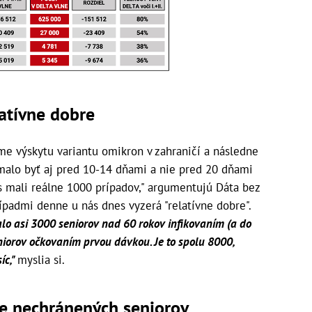
latívne dobre
 téme výskytu variantu omikron v zahraničí a následne
 malo byť aj pred 10-14 dňami a nie pred 20 dňami
s mali reálne 1000 prípadov," argumentujú Dáta bez
rípadmi denne u nás dnes vyzerá "relatívne dobre".
lo asi 3000 seniorov nad 60 rokov infikovaním (a do
niorov očkovaním prvou dávkou. Je to spolu 8000,
íc,"
myslia si.
re nechránených seniorov