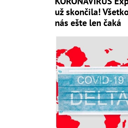
KORONAVÍRUS Exper
už skončila! Všetk
nás ešte len čaká