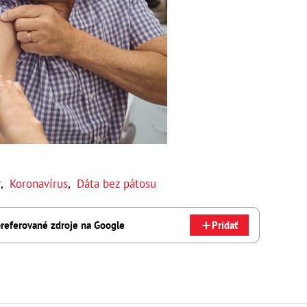
r
,
Koronavírus
,
Dáta bez pátosu
referované zdroje na Google
Pridať