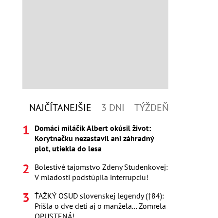
NAJČÍTANEJŠIE
3 DNI
TÝŽDEŇ
Domáci miláčik Albert okúsil život:
Korytnačku nezastavil ani záhradný
plot, utiekla do lesa
Bolestivé tajomstvo Zdeny Studenkovej:
V mladosti podstúpila interrupciu!
ŤAŽKÝ OSUD slovenskej legendy (†84):
Prišla o dve deti aj o manžela... Zomrela
OPUSTENÁ!