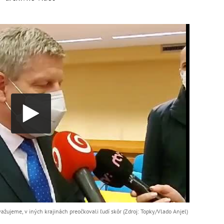
važujeme, v iných krajinách preočkovali ľudí skôr (Zdroj: Topky/Vlado Anjel)