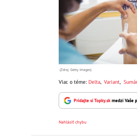
(Zdroj: Getty Images)
Viac o téme:
Delta
,
Variant
,
Sumá
Pridajte si Topky.sk
medzi Vaše p
Nahlásiť chybu