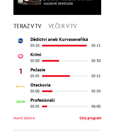
osudové stretnutie
TERAZ V TV
VEČER V TV
Dědictví aneb Kurvaseneříká
03:20
05:15
Krimi
05:00
05:30
Počasie
05:05
05:15
Oteckovia
05:00
05:50
Profesionáli
05:05
06:00
Navoľ stanice
Celý program