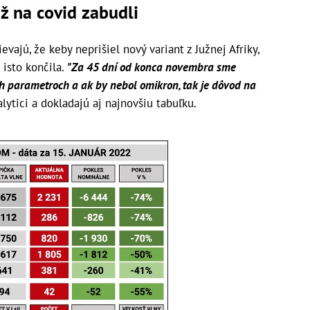
ž na covid zabudli
vajú, že keby neprišiel nový variant z Južnej Afriky,
isto končila.
"Za 45 dní od konca novembra sme
ch parametroch a ak by nebol omikron, tak je dôvod na
lytici a dokladajú aj najnovšiu tabuľku.