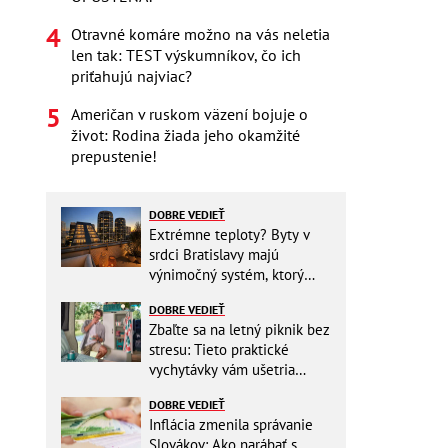
Otravné komáre možno na vás neletia
len tak: TEST výskumníkov, čo ich
priťahujú najviac?
Američan v ruskom väzení bojuje o
život: Rodina žiada jeho okamžité
prepustenie!
DOBRE VEDIEŤ
Extrémne teploty? Byty v
srdci Bratislavy majú
výnimočný systém, ktorý
ešte aj šetrí náklady
DOBRE VEDIEŤ
Zbaľte sa na letný piknik bez
stresu: Tieto praktické
vychytávky vám ušetria
miesto v batohu!
DOBRE VEDIEŤ
Inflácia zmenila správanie
Slovákov: Ako narábať s