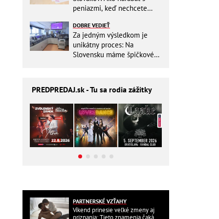
peniazmi, keď nechcete
zbytočne riskovať?
DOBRE VEDIEŤ
Za jedným výsledkom je
unikátny proces: Na
Slovensku máme špičkové
pracovisko
PREDPREDAJ
.sk - Tu sa rodia zážitky
PARTNERSKÉ VZŤAHY
Víkend prinesie veľké zmeny aj
priznania: Tieto znamenia čaká