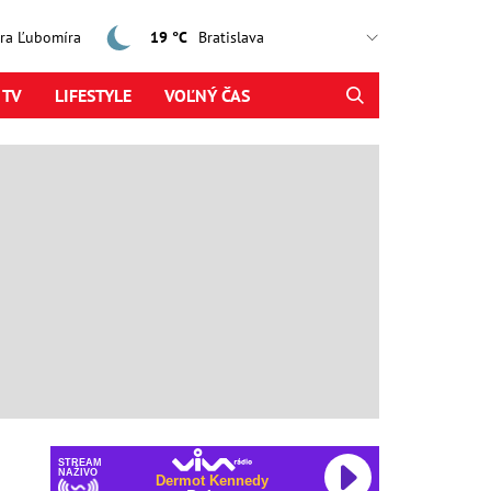
jtra Ľubomíra
19 °C
 TV
LIFESTYLE
VOĽNÝ ČAS
STREAM
NAŽIVO
Dermot Kennedy