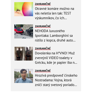
ZAHRANIČNÉ
Otravné komáre možno na
vás neletia len tak: TEST
výskumníkov, čo ich
priťahujú najviac?
ZAHRANIČNÉ
NEHODA luxusného
športiaka: Lamborghini sa
rútilo z kopca, druhé auto
dopadlo po čelnej zrážke
ZAHRANIČNÉ
horšie
Dovolenka na H*VNO! Muž
zverejnil VIDEO toalety v
Grécku, kde je papier iba na
OKRASU: Utrieť sa musíte ísť
ZAHRANIČNÉ
do kuchyne
Hrozivá predpoveď čínskeho
Nostradama: Vojna, ktorá
zničí starý svetový poriadok!
Už sa viackrát nemýlil