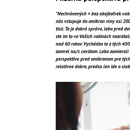
"Nechránených = bez akejkoľvek vakcín
nás vstupuje do omikron vlny asi 200
tisíc. To je dobrá správa, lebo pred de
ste im to vo Vašich rodinách nezráta
nad 60 rokov. Vychádza to z tých 450
zomrel na/s covidom. Lebo zomierali 
perspektíva pred omikronom pre tých 
relatívne dobre, predsa len ide o sla