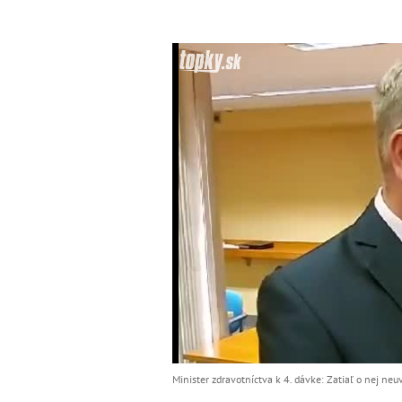
Minister zdravotníctva k 4. dávke: Zatiaľ o nej neu