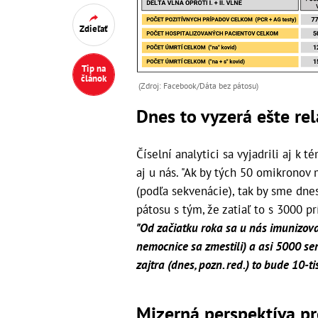
Zdieľať
Tip na
článok
(Zdroj: Facebook/Dáta bez pátosu)
Dnes to vyzerá ešte re
Číselní analytici sa vyjadrili aj k
aj u nás. "Ak by tých 50 omikronov
(podľa sekvenácie), tak by sme dne
pátosu s tým, že zatiaľ to s 3000 p
"Od začiatku roka sa u nás imunizova
nemocnice sa zmestili) a asi 5000 se
zajtra (dnes, pozn. red.) to bude 10-tis
Mizerná perspektíva p