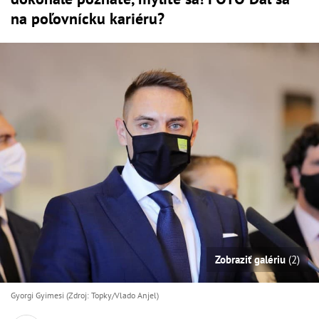
na poľovnícku kariéru?
Zobraziť galériu
(2)
Gyorgi Gyimesi (Zdroj: Topky/Vlado Anjel)