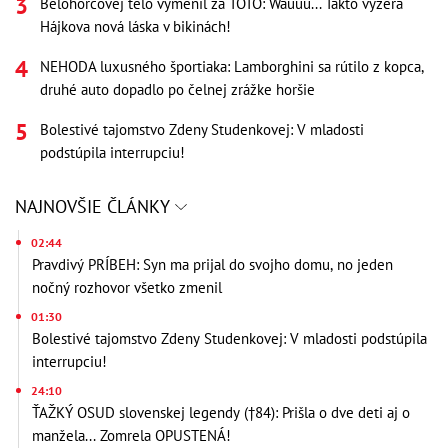
Belohorcovej telo vymenil za TOTO: Wauuu... Takto vyzerá
Hájkova nová láska v bikinách!
NEHODA luxusného športiaka: Lamborghini sa rútilo z kopca,
druhé auto dopadlo po čelnej zrážke horšie
Bolestivé tajomstvo Zdeny Studenkovej: V mladosti
podstúpila interrupciu!
NAJNOVŠIE ČLÁNKY
02:44
Pravdivý PRÍBEH: Syn ma prijal do svojho domu, no jeden
nočný rozhovor všetko zmenil
01:30
Bolestivé tajomstvo Zdeny Studenkovej: V mladosti podstúpila
interrupciu!
24:10
ŤAŽKÝ OSUD slovenskej legendy (†84): Prišla o dve deti aj o
manžela... Zomrela OPUSTENÁ!