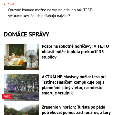
24:01
Otravné komáre možno na vás neletia len tak: TEST
výskumníkov, čo ich priťahujú najviac?
DOMÁCE SPRÁVY
Pozor na sobotné horúčavy: V TEJTO
oblasti môže teplota prekročiť 33
stupňov
AKTUÁLNE Masívny požiar lesa pri
Trstíne: Hasičom komplikuje boj s
plameňmi silný vietor, na miesto
smeruje vrtuľník
FOTO
Zranenie v horách: Turista po páde
potreboval pomoc záchranárov, z túry