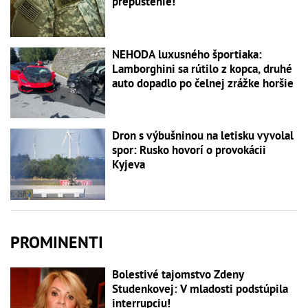
prepustenie!
NEHODA luxusného športiaka:
Lamborghini sa rútilo z kopca, druhé
auto dopadlo po čelnej zrážke horšie
Dron s výbušninou na letisku vyvolal
spor: Rusko hovorí o provokácii
Kyjeva
PROMINENTI
Bolestivé tajomstvo Zdeny
Studenkovej: V mladosti podstúpila
interrupciu!