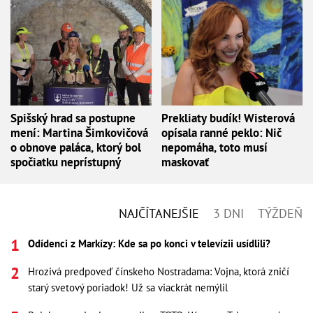
Spišský hrad sa postupne
Prekliaty budík! Wisterová
mení: Martina Šimkovičová
opísala ranné peklo: Nič
o obnove paláca, ktorý bol
nepomáha, toto musí
spočiatku neprístupný
maskovať
NAJČÍTANEJŠIE
3 DNI
TÝŽDEŇ
Odídenci z Markízy: Kde sa po konci v televízii usídlili?
Hrozivá predpoveď čínskeho Nostradama: Vojna, ktorá zničí
starý svetový poriadok! Už sa viackrát nemýlil