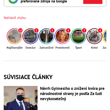
preferované zdroje na Google
Nahlásiť chybu
16
3
5
4
7
4
Najčítanejšie
Domáce
Zahraničné
Prominenti
Šport
Krimi
Zaují
SÚVISIACE ČLÁNKY
Návrh Gyimesiho o znížení kvóra pre
národnostné strany je podľa Za ľudí
nevykonateľný