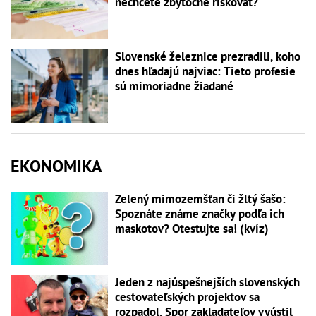
nechcete zbytočne riskovať?
Slovenské železnice prezradili, koho
dnes hľadajú najviac: Tieto profesie
sú mimoriadne žiadané
EKONOMIKA
Zelený mimozemšťan či žltý šašo:
Spoznáte známe značky podľa ich
maskotov? Otestujte sa! (kvíz)
Jeden z najúspešnejších slovenských
cestovateľských projektov sa
rozpadol. Spor zakladateľov vyústil