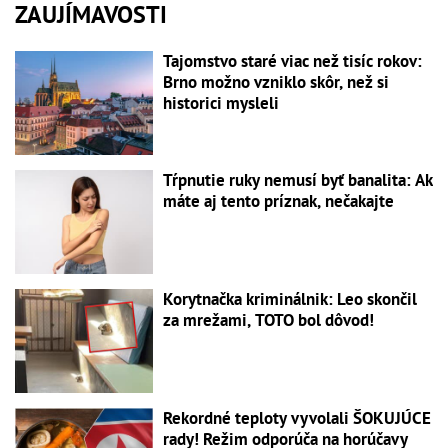
ZAUJÍMAVOSTI
Tajomstvo staré viac než tisíc rokov:
Brno možno vzniklo skôr, než si
historici mysleli
Tŕpnutie ruky nemusí byť banalita: Ak
máte aj tento príznak, nečakajte
Korytnačka kriminálnik: Leo skončil
za mrežami, TOTO bol dôvod!
Rekordné teploty vyvolali ŠOKUJÚCE
rady! Režim odporúča na horúčavy