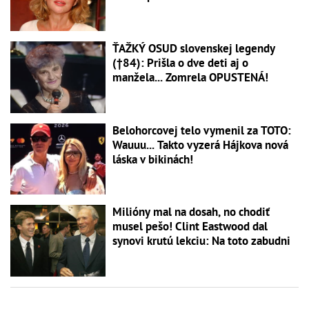
ŤAŽKÝ OSUD slovenskej legendy
(†84): Prišla o dve deti aj o
manžela... Zomrela OPUSTENÁ!
Belohorcovej telo vymenil za TOTO:
Wauuu... Takto vyzerá Hájkova nová
láska v bikinách!
Milióny mal na dosah, no chodiť
musel pešo! Clint Eastwood dal
synovi krutú lekciu: Na toto zabudni