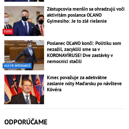
Zástupcovia menšín sa ohradzujú voči
aktivitám poslanca OĽANO
Gyimesiho: Je to zlé riešenie
FOTO
Poslanec OĽaNO končí: Politiku som
nezažil, zacyklili sme sa v
KORONAVÍRUSE! Dve zastávky v
nemocnici stačili
410 FB INTERAKCIÍ
Kmec považuje za adekvátne
zaslanie nóty Maďarsku po návšteve
Kövéra
ODPORÚČAME