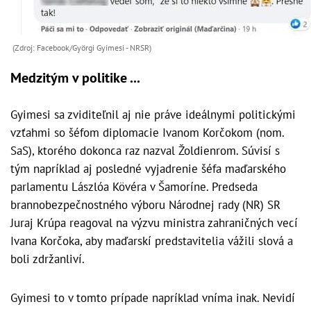
(Zdroj: Facebook/Györgi Gyimesi - NRSR)
Medzitým v politike ...
Gyimesi sa zviditeľnil aj nie práve ideálnymi politickými
vzťahmi so šéfom diplomacie Ivanom Korčokom (nom.
SaS), ktorého dokonca raz nazval Žoldienrom. Súvisí s
tým napríklad aj posledné vyjadrenie šéfa maďarského
parlamentu Lászlóa Kövéra v Šamoríne. Predseda
brannobezpečnostného výboru Národnej rady (NR) SR
Juraj Krúpa reagoval na výzvu ministra zahraničných vecí
Ivana Korčoka, aby maďarskí predstavitelia vážili slová a
boli zdržanliví.
Gyimesi to v tomto prípade napríklad vníma inak. Nevidí