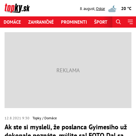
20 °C
8. august
,
Oskar
DOMÁCE
ZAHRANIČNÉ
PROMINENTI
ŠPORT
ZAUJÍMAV
12.8.2021 9:30
Topky
Domáce
Ak ste si mysleli, že poslanca Gyimesiho už
dokonale poznáte, mýlite sa! FOTO Dal sa