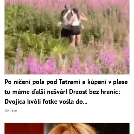
Po ničení pola pod Tatrami a kúpaní v plese
tu máme ďalší nešvár! Drzosť bez hraníc:
Dvojica kvôli fotke vošla do...
Domáce