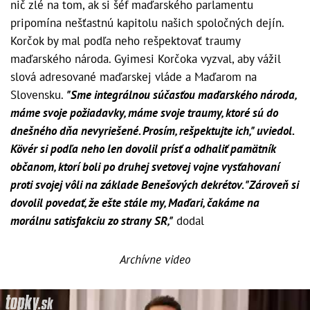
nič zlé na tom, ak si šéf maďarského parlamentu
pripomína nešťastnú kapitolu našich spoločných dejín.
Korčok by mal podľa neho rešpektovať traumy
maďarského národa. Gyimesi Korčoka vyzval, aby vážil
slová adresované maďarskej vláde a Maďarom na
Slovensku.
"Sme integrálnou súčasťou maďarského národa,
máme svoje požiadavky, máme svoje traumy, ktoré sú do
dnešného dňa nevyriešené. Prosím, rešpektujte ich," uviedol.
Kövér si podľa neho len dovolil prísť a odhaliť pamätník
občanom, ktorí boli po druhej svetovej vojne vysťahovaní
proti svojej vôli na základe Benešových dekrétov. "Zároveň si
dovolil povedať, že ešte stále my, Maďari, čakáme na
morálnu satisfakciu zo strany SR,"
dodal
Archívne video