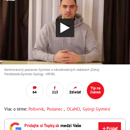
Kontroverzný poslanec Gyimesi o národnostných otázkach (Zdroj:
Faceboook/Gyimesi György - NRSR)
Tip na
64
213
Zdieľať
článok
Viac o téme:
Poľovník
,
Poslanec
,
OĽaNO
,
Györgi Gyimesi
Pridajte si Topky.sk
medzi Vaše
Pridať