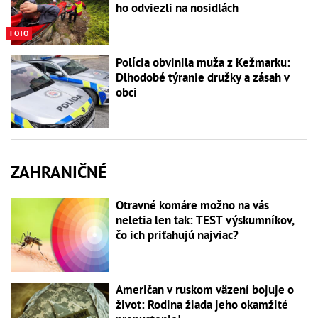
ho odviezli na nosidlách
FOTO
Polícia obvinila muža z Kežmarku:
Dlhodobé týranie družky a zásah v
obci
ZAHRANIČNÉ
Otravné komáre možno na vás
neletia len tak: TEST výskumníkov,
čo ich priťahujú najviac?
Američan v ruskom väzení bojuje o
život: Rodina žiada jeho okamžité