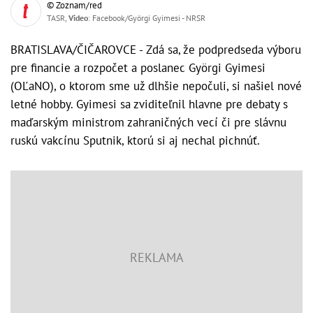
© Zoznam/red
TASR,
Video
: Facebook/Györgi Gyimesi - NRSR
BRATISLAVA/ČIČAROVCE - Zdá sa, že podpredseda výboru
pre financie a rozpočet a poslanec Györgi Gyimesi
(OĽaNO), o ktorom sme už dlhšie nepočuli, si našiel nové
letné hobby. Gyimesi sa zviditeľnil hlavne pre debaty s
maďarským ministrom zahraničných vecí či pre slávnu
ruskú vakcínu Sputnik, ktorú si aj nechal pichnúť.