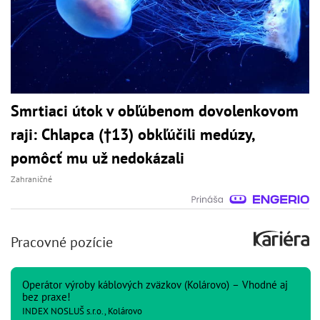
Smrtiaci útok v obľúbenom dovolenkovom
raji: Chlapca (†13) obkľúčili medúzy,
pomôcť mu už nedokázali
Zahraničné
Pracovné pozície
Operátor výroby káblových zväzkov (Kolárovo) – Vhodné aj
bez praxe!
INDEX NOSLUŠ s.r.o., Kolárovo