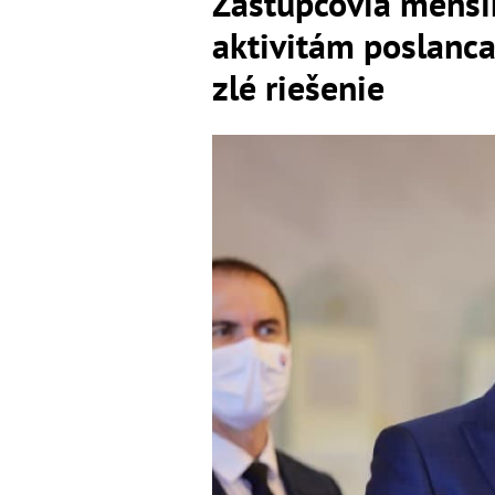
Zástupcovia menší
aktivitám poslanc
zlé riešenie