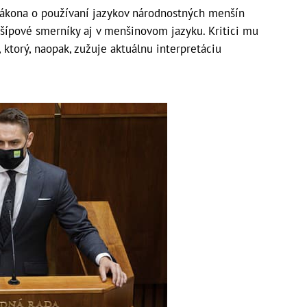
zákona o používaní jazykov národnostných menšín
šípové smerníky aj v menšinovom jazyku. Kritici mu
, ktorý, naopak, zužuje aktuálnu interpretáciu