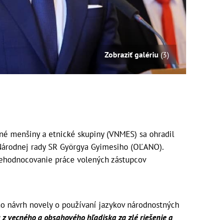
Zobraziť galériu
(3)
é menšiny a etnické skupiny (VNMES) sa ohradil
Národnej rady SR Györgya Gyimesiho (OĽANO).
nehodnocovanie práce volených zástupcov
o návrh novely o používaní jazykov národnostných
z vecného a obsahového hľadiska za zlé riešenie a