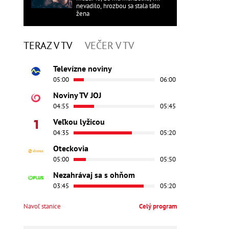
nevadilo, hrozbou sa stala táto
žena
TERAZ V TV
VEČER V TV
Televízne noviny
05:00
06:00
Noviny TV JOJ
04:55
05:45
Veľkou lyžicou
04:35
05:20
Oteckovia
05:00
05:50
Nezahrávaj sa s ohňom
03:45
05:20
Navoľ stanice
Celý program