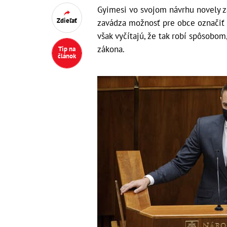
Gyimesi vo svojom návrhu novely 
Zdieľať
zavádza možnosť pre obce označiť 
však vyčítajú, že tak robí spôsobom
zákona.
Tip na
článok