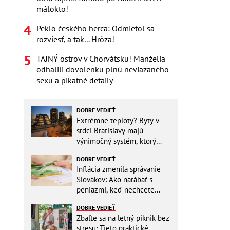
málokto!
Peklo českého herca: Odmietol sa
rozviesť, a tak... Hrôza!
TAJNÝ ostrov v Chorvátsku! Manželia
odhalili dovolenku plnú neviazaného
sexu a pikatné detaily
DOBRE VEDIEŤ
Extrémne teploty? Byty v
srdci Bratislavy majú
výnimočný systém, ktorý
ešte aj šetrí náklady
DOBRE VEDIEŤ
Inflácia zmenila správanie
Slovákov: Ako narábať s
peniazmi, keď nechcete
zbytočne riskovať?
DOBRE VEDIEŤ
Zbaľte sa na letný piknik bez
stresu: Tieto praktické