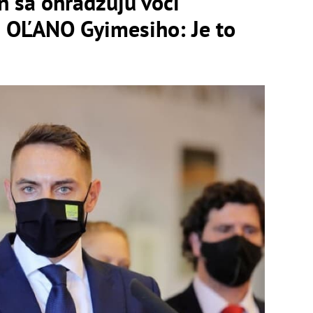
n sa ohradzujú voči
a OĽANO Gyimesiho: Je to