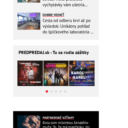
vychytávky vám ušetria
miesto v batohu!
DOBRE VEDIEŤ
Cesta od odberu krvi až po
výsledok: Unikátny pohľad
do špičkového laboratória na
Slovensku
PREDPREDAJ
.sk - Tu sa rodia zážitky
PARTNERSKÉ VZŤAHY
Bola som milenkou ženatého
muža: To, že má manželku, mi