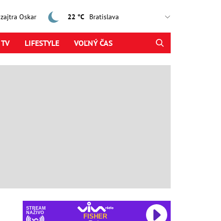
, zajtra Oskar
22 °C
 TV
LIFESTYLE
VOĽNÝ ČAS
STREAM
NAŽIVO
FISHER