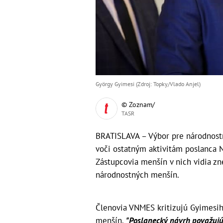
György Gyimesi (Zdroj: Topky/Vlado Anjel)
© Zoznam/
TASR
BRATISLAVA – Výbor pre národnostn
voči ostatným aktivitám poslanca 
Zástupcovia menšín v nich vidia z
národnostných menšín.
Členovia VNMES kritizujú Gyimesih
menšín.
"Poslanecký návrh považujú 