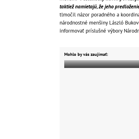
taktiež namietajú, že jeho predložen
tlmočil názor poradného a koordi
národnostné menšiny László Bukov
informovať príslušné výbory Národn
Mohlo by vás zaujímať: