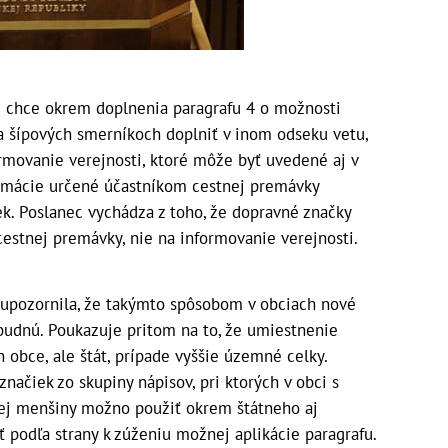
i chce okrem doplnenia paragrafu 4 o možnosti
a šípových smerníkoch doplniť v inom odseku vetu,
rmovanie verejnosti, ktoré môže byť uvedené aj v
rmácie určené účastníkom cestnej premávky
k. Poslanec vychádza z toho, že dopravné značky
cestnej premávky, nie na informovanie verejnosti.
upozornila, že takýmto spôsobom v obciach nové
budnú. Poukazuje pritom na to, že umiestnenie
obce, ale štát, prípade vyššie územné celky.
ačiek zo skupiny nápisov, pri ktorých v obci s
ej menšiny možno použiť okrem štátneho aj
 podľa strany k zúženiu možnej aplikácie paragrafu.