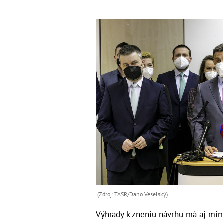
(Zdroj: TASR/Dano Veselský)
Výhrady k zneniu návrhu má aj mi