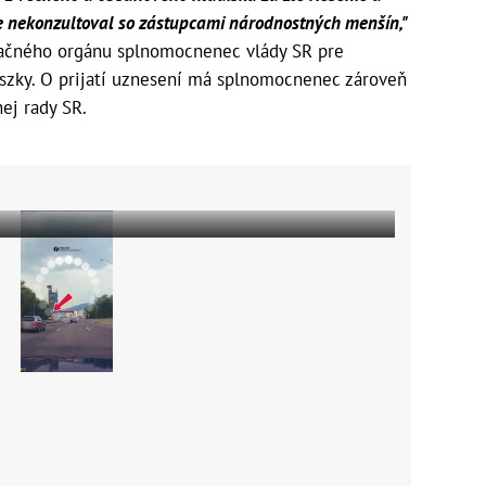
ie nekonzultoval so zástupcami národnostných menšín,"
načného orgánu splnomocnenec vlády SR pre
szky. O prijatí uznesení má splnomocnenec zároveň
ej rady SR.