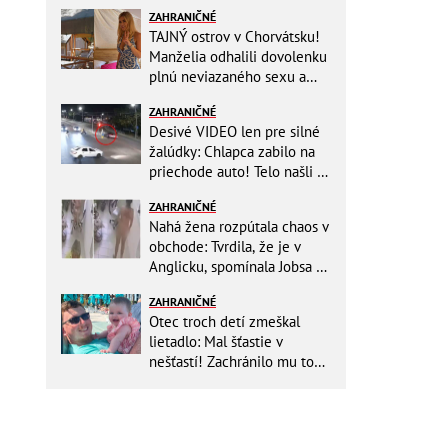
ZAHRANIČNÉ
TAJNÝ ostrov v Chorvátsku!
Manželia odhalili dovolenku
plnú neviazaného sexu a
pikatné detaily
ZAHRANIČNÉ
Desivé VIDEO len pre silné
žalúdky: Chlapca zabilo na
priechode auto! Telo našli o
150 metrov ďalej
ZAHRANIČNÉ
Nahá žena rozpútala chaos v
obchode: Tvrdila, že je v
Anglicku, spomínala Jobsa aj
amfetamín
ZAHRANIČNÉ
Otec troch detí zmeškal
lietadlo: Mal šťastie v
nešťastí! Zachránilo mu to
život