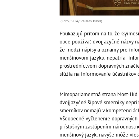
(Zdroj: SITA/Braislav Bibel)
Poukazujú pritom na to, že Gyimes
obce používať dvojjazyčné názvy n
že medzi nápisy a oznamy pre info
menšinovom jazyku, nepatria info
prostredníctvom dopravných značie
slúžia na informovanie účastníkov 
Mimoparlamentná strana Most-Híd 
dvojjazyčné šípové smerníky nepri
smerníkov nemajú v kompetenciách 
Všeobecné vyčlenenie dopravných zn
príslušným zastúpením národnostn
menšinový jazyk, navyše môže viesť