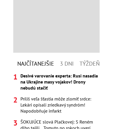
NAJČÍTANEJŠIE
3 DNI
TÝŽDEŇ
Desivé varovanie experta: Rusi nasadia
na Ukrajine masy vojakov! Drony
nebudú stačiť
Príliš veľa šťastia môže zlomiť srdce:
Lekári opísali zriedkavý syndróm!
Napodobňuje infarkt
ŠOKUJÚCE slová Plačkovej: S Reném
dlho tajili... Tomuto po rokoch uverí