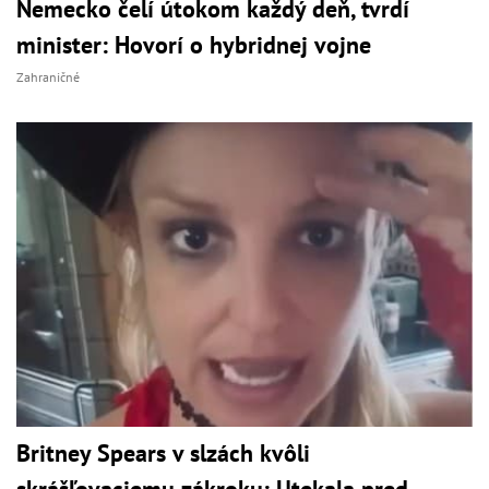
Nemecko čelí útokom každý deň, tvrdí
minister: Hovorí o hybridnej vojne
Zahraničné
Britney Spears v slzách kvôli
skrášľovaciemu zákroku: Utekala pred