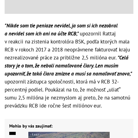
"Nikde som tie peniaze nevidel, ja som si ich nezobral
a nevidel som ich ani na účte RCB,"
upozornil Rattaj
v reakcii na zistenia kontrolóra BSK, podľa ktorých mala
RCB v rokoch 2017 a 2018 neoprávnene fakturovať kraju
nezrealizované práce za približne 2,5 milióna eur.
"Celá
story je o tom, že neboli namaľované čiary. Len musím
upozorniť, že taká čiara zmizne a musí sa namaľovať znova,"
upozornil zástupca spoločnosti, ktorá má v RCB 32-
percentný podiel. Poukázal na to, že možnosť „uliať“
sumu 2,5 milióna je nezmyslom aj preto, že na samotnú
prevádzku RCB ide ročne šesť miliónov eur.
Mohlo by vás zaujímať: