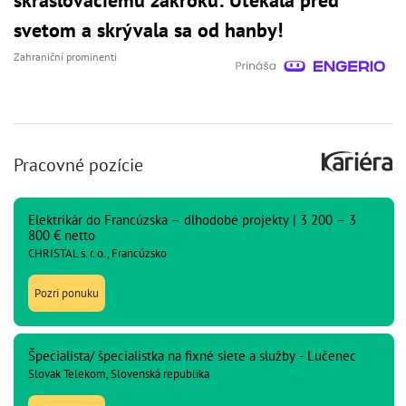
svetom a skrývala sa od hanby!
Zahraniční prominenti
Pracovné pozície
Elektrikár do Francúzska – dlhodobé projekty | 3 200 – 3
800 € netto
CHRISTAL s. r. o., Francúzsko
Pozri ponuku
Špecialista/ špecialistka na fixné siete a služby - Lučenec
Slovak Telekom, Slovenská republika