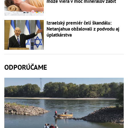
môže viera v moc minerálov zabiť
Izraelský premiér čelí škandálu:
Netanjahua obžalovali z podvodu aj
úplatkárstva
ODPORÚČAME