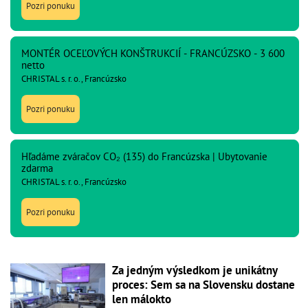
Pozri ponuku
MONTÉR OCEĽOVÝCH KONŠTRUKCIÍ - FRANCÚZSKO - 3 600
netto
CHRISTAL s. r. o., Francúzsko
Pozri ponuku
Hľadáme zváračov CO₂ (135) do Francúzska | Ubytovanie
zdarma
CHRISTAL s. r. o., Francúzsko
Pozri ponuku
Za jedným výsledkom je unikátny
proces: Sem sa na Slovensku dostane
len málokto