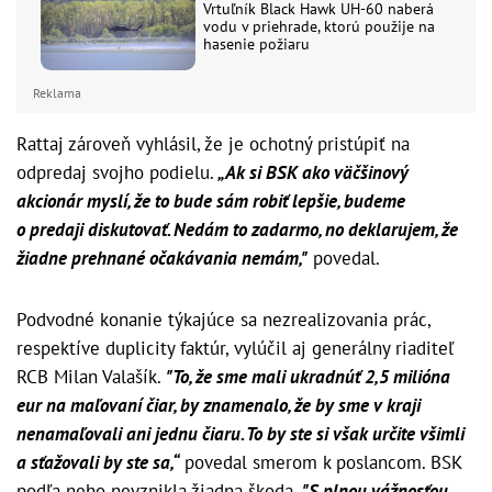
Vrtuľník Black Hawk UH-60 naberá
vodu v priehrade, ktorú použije na
hasenie požiaru
Reklama
Rattaj zároveň vyhlásil, že je ochotný pristúpiť na
odpredaj svojho podielu.
„Ak si BSK ako väčšinový
akcionár myslí, že to bude sám robiť lepšie, budeme
o predaji diskutovať. Nedám to zadarmo, no deklarujem, že
žiadne prehnané očakávania nemám,"
povedal.
Podvodné konanie týkajúce sa nezrealizovania prác,
respektíve duplicity faktúr, vylúčil aj generálny riaditeľ
RCB Milan Valašík.
"To, že sme mali ukradnúť 2,5 milióna
eur na maľovaní čiar, by znamenalo, že by sme v kraji
nenamaľovali ani jednu čiaru. To by ste si však určite všimli
a sťažovali by ste sa,“
povedal smerom k poslancom. BSK
podľa neho nevznikla žiadna škoda.
"S plnou vážnosťou