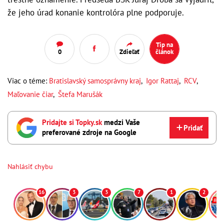
že jeho úrad konanie kontrolóra plne podporuje.
Tip na
0
Zdieľať
článok
Viac o téme:
Bratislavský samosprávny kraj
,
Igor Rattaj
,
RCV
,
Maľovanie čiar
,
Štefa Marušák
Pridajte si Topky.sk
medzi Vaše
Pridať
preferované zdroje na Google
Nahlásiť chybu
16
3
3
7
1
2