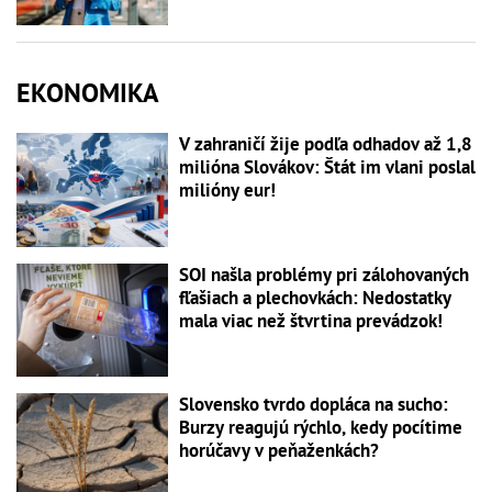
EKONOMIKA
V zahraničí žije podľa odhadov až 1,8
milióna Slovákov: Štát im vlani poslal
milióny eur!
SOI našla problémy pri zálohovaných
fľašiach a plechovkách: Nedostatky
mala viac než štvrtina prevádzok!
Slovensko tvrdo dopláca na sucho:
Burzy reagujú rýchlo, kedy pocítime
horúčavy v peňaženkách?