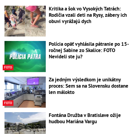
Kritika a šok vo Vysokých Tatrách:
Rodičia vzali deti na Rysy, zábery ich
obuvi vyrážajú dych
Polícia opäť vyhlásila pátranie po 15-
ročnej Sabine zo Skalice: FOTO
Nevideli ste ju?
FOTO
Za jedným výsledkom je unikátny
proces: Sem sa na Slovensku dostane
len málokto
FOTO
Fontána Družba v Bratislave ožije
hudbou Mariána Vargu