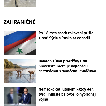
ZAHRANIČNÉ
Po 18 mesiacoch rokovaní prišiel
zlom! Sýria a Rusko sa dohodli
Balaton získal prestížny titul:
Slovenské more je najlepšou
destináciou s domácimi miláčikmi
Nemecko čelí útokom každý deň,
tvrdí minister: Hovorí o hybridnej
vojne