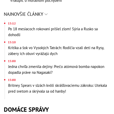
Viskupič o morálnom pochybení
NAJNOVŠIE ČLÁNKY
15:12
Po 18 mesiacoch rokovaní prišiel zlom! Sýria a Rusko sa
dohodli
15:10
Kritika a šok vo Vysokých Tatrách: Rodičia vzali deti na Rysy,
zábery ich obuvi vyrážajú dych
15:00
Jedna chvíľa zmenila dejiny: Prečo atómová bomba napokon
dopadla práve na Nagasaki?
15:00
Britney Spears v slzách kvôli skrášľovaciemu zákroku: Utekala
pred svetom a skrývala sa od hanby!
DOMÁCE SPRÁVY