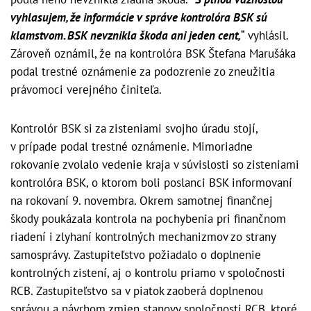
vyhlasujem, že informácie v správe kontrolóra BSK sú
klamstvom. BSK nevznikla škoda ani jeden cent,
“ vyhlásil.
Zároveň oznámil, že na kontrolóra BSK Štefana Marušáka
podal trestné oznámenie za podozrenie zo zneužitia
právomoci verejného činiteľa.
Kontrolór BSK si za zisteniami svojho úradu stojí,
v prípade podal trestné oznámenie. Mimoriadne
rokovanie zvolalo vedenie kraja v súvislosti so zisteniami
kontrolóra BSK, o ktorom boli poslanci BSK informovaní
na rokovaní 9. novembra. Okrem samotnej finančnej
škody poukázala kontrola na pochybenia pri finančnom
riadení i zlyhaní kontrolných mechanizmov zo strany
samosprávy. Zastupiteľstvo požiadalo o doplnenie
kontrolných zistení, aj o kontrolu priamo v spoločnosti
RCB. Zastupiteľstvo sa v piatok zaoberá doplnenou
správou a návrhom zmien stanovy spoločnosti RCB, ktoré