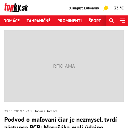
33 °C
9. august
,
Ľubomíra
DOMÁCE
ZAHRANIČNÉ
PROMINENTI
ŠPORT
ZAUJÍMAV
29.11.2019 13:10
Topky
Domáce
Podvod o maľovaní čiar je nezmysel, tvrdí
zástupca RCB: Marušáka mali údajne