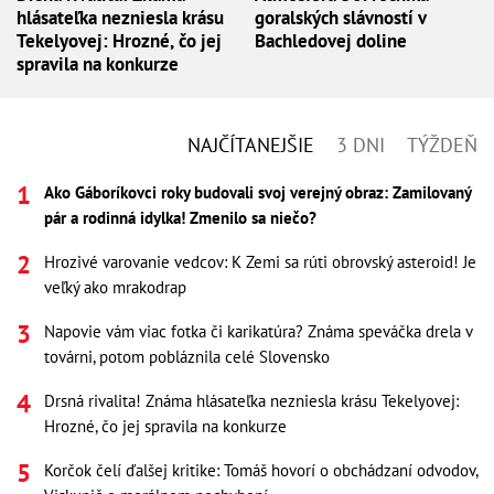
hlásateľka nezniesla krásu
goralských slávností v
Tekelyovej: Hrozné, čo jej
Bachledovej doline
spravila na konkurze
NAJČÍTANEJŠIE
3 DNI
TÝŽDEŇ
Ako Gáboríkovci roky budovali svoj verejný obraz: Zamilovaný
pár a rodinná idylka! Zmenilo sa niečo?
Hrozivé varovanie vedcov: K Zemi sa rúti obrovský asteroid! Je
veľký ako mrakodrap
Napovie vám viac fotka či karikatúra? Známa speváčka drela v
továrni, potom pobláznila celé Slovensko
Drsná rivalita! Známa hlásateľka nezniesla krásu Tekelyovej:
Hrozné, čo jej spravila na konkurze
Korčok čelí ďalšej kritike: Tomáš hovorí o obchádzaní odvodov,