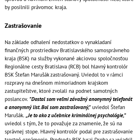
by posilnili právomoc kraja.
Zastrašovanie
Na základe odhalení nedostatkov o vynakladaní
finančných prostriedkov Bratislavského samosprávneho
kraja (BSK) na služby vykonané akciovou spoločnosťou
Regionálne cesty Bratislava (RCB) bol hlavný kontrolór
BSK Štefan Marušák zastrašovaný. Uviedol to v rámci
rozpravy na dnešnom mimoriadnom krajskom
zastupiteľstve, ktoré zvolali na podnet samotných
poslancov.
"Dostal som veľmi závažný anonymný telefonát
a anonymný list. Bol som zastrašovaný,"
uviedol Štefan
Marušák.
„Je to ako z učebnice kriminálnej psychológie,”
uviedol s tým, že to považuje za znamenie, že sú na
správnej stope. Hlavný kontrolór podal pre zastrašovanie
trestné oznámenie. Predseda BSK Juraj Droba sa vyjadril,