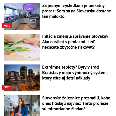
Za jedným výsledkom je unikátny
proces: Sem sa na Slovensku dostane
len málokto
FOTO
Inflácia zmenila správanie Slovákov:
Ako narábať s peniazmi, keď
nechcete zbytočne riskovať?
Extrémne teploty? Byty v srdci
Bratislavy majú výnimočný systém,
ktorý ešte aj šetrí náklady
FOTO
Slovenské železnice prezradili, koho
dnes hľadajú najviac: Tieto profesie
sú mimoriadne žiadané