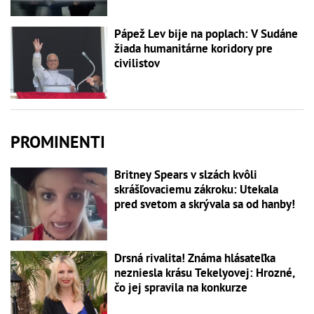
Pápež Lev bije na poplach: V Sudáne
žiada humanitárne koridory pre
civilistov
PROMINENTI
Britney Spears v slzách kvôli
skrášľovaciemu zákroku: Utekala
pred svetom a skrývala sa od hanby!
Drsná rivalita! Známa hlásateľka
nezniesla krásu Tekelyovej: Hrozné,
čo jej spravila na konkurze