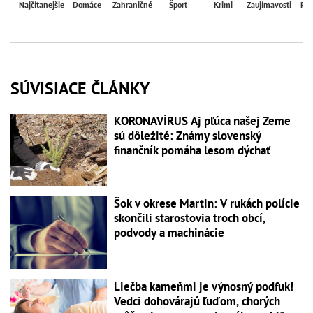
Najčítanejšie
Domáce
Zahraničné
Šport
Krimi
Zaujímavosti
Reg
SÚVISIACE ČLÁNKY
KORONAVÍRUS Aj pľúca našej Zeme
sú dôležité: Známy slovenský
finančník pomáha lesom dýchať
Šok v okrese Martin: V rukách polície
skončili starostovia troch obcí,
podvody a machinácie
Liečba kameňmi je výnosný podfuk!
Vedci dohovárajú ľuďom, chorých