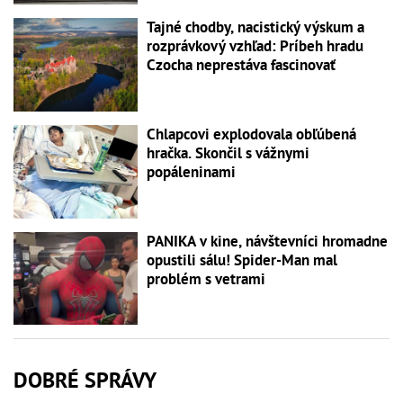
Tajné chodby, nacistický výskum a
rozprávkový vzhľad: Príbeh hradu
Czocha neprestáva fascinovať
Chlapcovi explodovala obľúbená
hračka. Skončil s vážnymi
popáleninami
PANIKA v kine, návštevníci hromadne
opustili sálu! Spider-Man mal
problém s vetrami
DOBRÉ SPRÁVY