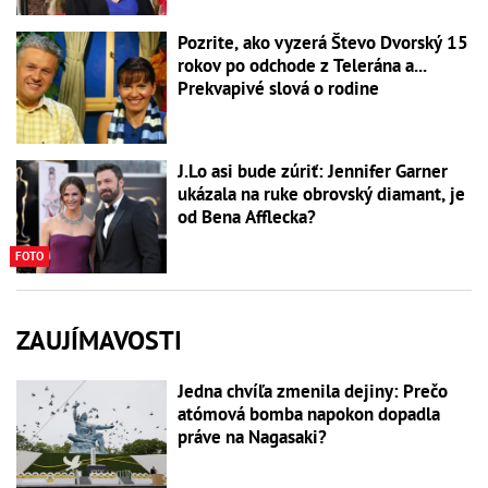
Pozrite, ako vyzerá Števo Dvorský 15
rokov po odchode z Telerána a...
Prekvapivé slová o rodine
J.Lo asi bude zúriť: Jennifer Garner
ukázala na ruke obrovský diamant, je
od Bena Afflecka?
FOTO
ZAUJÍMAVOSTI
Jedna chvíľa zmenila dejiny: Prečo
atómová bomba napokon dopadla
práve na Nagasaki?