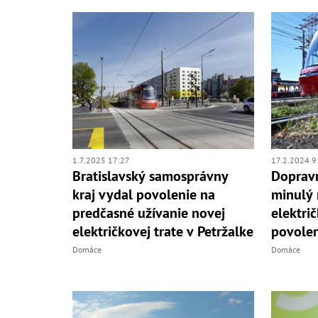
1.7.2025 17:27
17.2.2024 9
Bratislavský samosprávny
Dopravn
kraj vydal povolenie na
minulý 
predčasné užívanie novej
elektri
električkovej trate v Petržalke
povolen
Domáce
Domáce