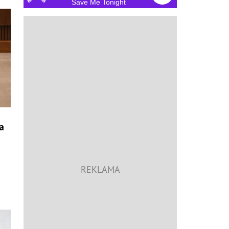
Save Me Tonight
a