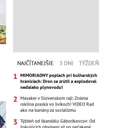
NAJČÍTANEJŠIE
3 DNI
TÝŽDEŇ
MIMORIADNY poplach pri bulharských
hraniciach: Dron sa zrútil a explodoval
neďaleko plynovodu!
Masaker v Slovenskom raji: Známa
roklina praská vo švíkoch! VIDEO Rad
ako na banány za socializmu
Týždeň od škandálu Gáboríkovcov: Od
šokujúcich obvinení až po nečakané