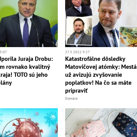
3:07
27.5.2022 9:27
porila Juraja Drobu:
Katastrofálne dôsledky
m rovnako kvalitný
Matovičovej atómky: Mestá
kraja! TOTO sú jeho
už avizujú zvyšovanie
plány
poplatkov! Na čo sa máte
pripraviť
Domáce