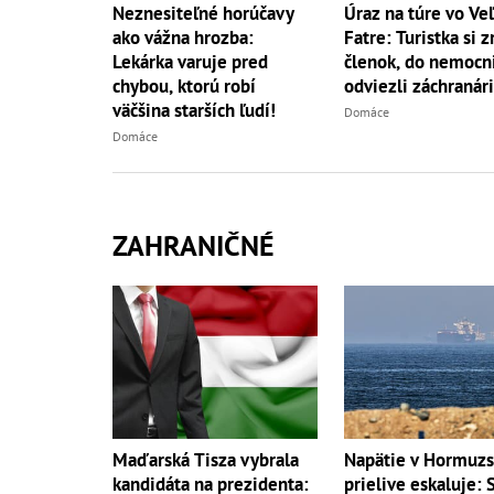
Neznesiteľné horúčavy
Úraz na túre vo Ve
ako vážna hrozba:
Fatre: Turistka si z
Lekárka varuje pred
členok, do nemocni
chybou, ktorú robí
odviezli záchranári
väčšina starších ľudí!
Domáce
Domáce
ZAHRANIČNÉ
Maďarská Tisza vybrala
Napätie v Hormuz
kandidáta na prezidenta:
prielive eskaluje: 