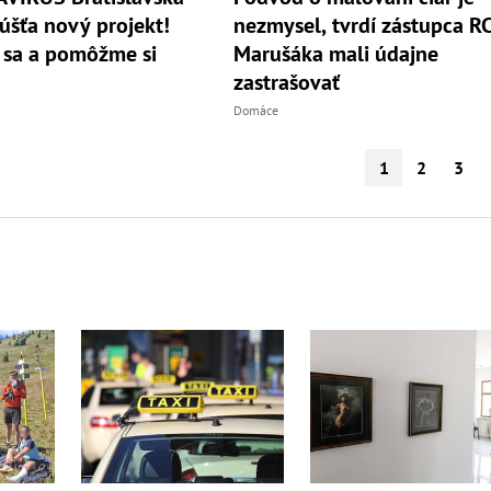
úšťa nový projekt!
nezmysel, tvrdí zástupca R
 sa a pomôžme si
Marušáka mali údajne
zastrašovať
Domáce
1
2
3