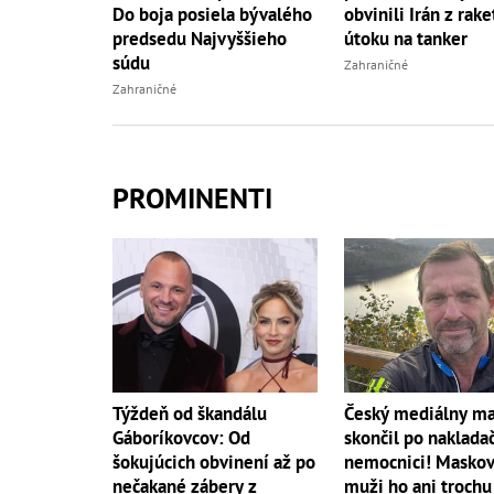
Do boja posiela bývalého
obvinili Irán z rak
predsedu Najvyššieho
útoku na tanker
súdu
Zahraničné
Zahraničné
PROMINENTI
Český mediálny m
Týždeň od škandálu
skončil po naklada
Gáboríkovcov: Od
nemocnici! Maskov
šokujúcich obvinení až po
muži ho ani trochu
nečakané zábery z