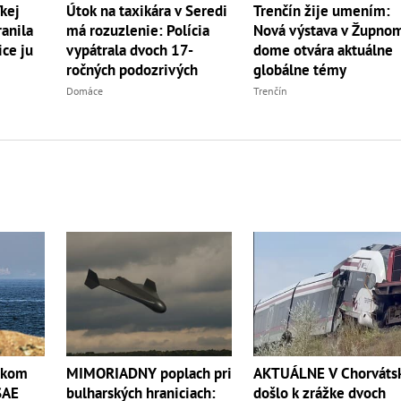
ľkej
Trenčín žije umením:
Útok na taxikára v Seredi
ranila
Nová výstava v Župno
má rozuzlenie: Polícia
ce ju
dome otvára aktuálne
vypátrala dvoch 17-
globálne témy
ročných podozrivých
Trenčín
Domáce
AKTUÁLNE V Chorváts
skom
MIMORIADNY poplach pri
došlo k zrážke dvoch
SAE
bulharských hraniciach: