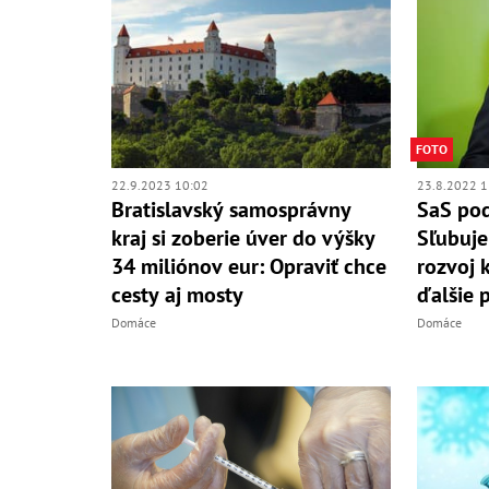
FOTO
22.9.2023 10:02
23.8.2022 1
Bratislavský samosprávny
SaS pod
kraj si zoberie úver do výšky
Sľubuje
34 miliónov eur: Opraviť chce
rozvoj 
cesty aj mosty
ďalšie 
Domáce
Domáce