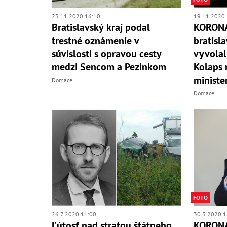
23.11.2020 16:10
19.11.2020 
Bratislavský kraj podal
KORONA
trestné oznámenie v
bratisl
súvislosti s opravou cesty
vyvolal
medzi Sencom a Pezinkom
Kolaps 
ministe
Domáce
Domáce
FOTO
26.7.2020 11:00
30.3.2020 1
Ľútosť nad stratou štátneho
KORONA