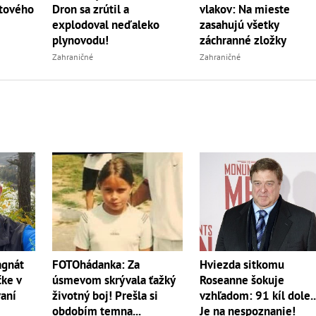
vlakov: Na mieste
etového
Dron sa zrútil a
zasahujú všetky
explodoval neďaleko
záchranné zložky
plynovodu!
Zahraničné
Zahraničné
agnát
Hviezda sitkomu
FOTOhádanka: Za
čke v
Roseanne šokuje
úsmevom skrývala ťažký
aní
vzhľadom: 91 kíl dole..
životný boj! Prešla si
Je na nespoznanie!
obdobím temna...