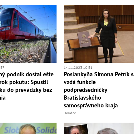
:57
14.11.2023 10:51
ý podnik dostal ešte
Poslankyňa Simona Petrík s
rok pokutu: Spustil
vzdá funkcie
čku do prevádzky bez
podpredsedníčky
ia
Bratislavského
samosprávneho kraja
Domáce