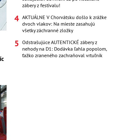
zábery z festivalu!
AKTUÁLNE V Chorvátsku došlo k zrážke
dvoch vlakov: Na mieste zasahujú
všetky záchranné zložky
Odstrašujúce AUTENTICKÉ zábery z
nehody na D1: Dodávka ľahla popolom,
ťažko zraneného zachraňoval vrtuľník
íc