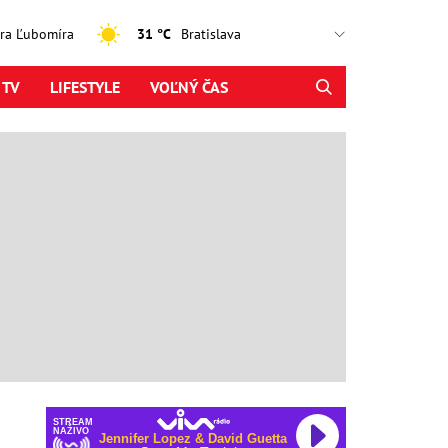
jtra Ľubomíra
31 °C
 TV
LIFESTYLE
VOĽNÝ ČAS
STREAM
NAŽIVO
Jennifer Lopez & David Guetta