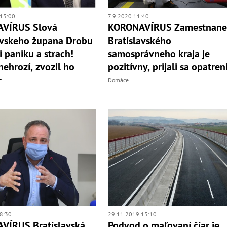
13:00
7.9.2020 11:40
VÍRUS Slová
KORONAVÍRUS Zamestnane
avskeho župana Drobu
Bratislavského
i paniku a strach!
samosprávneho kraja je
nehrozí, zvozil ho
pozitívny, prijali sa opatren
r
Domáce
8:30
29.11.2019 13:10
VÍRUS Bratislavská
Podvod o maľovaní čiar je