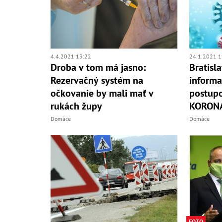
4.4.2021 13:22
24.1.2021 1
Droba v tom má jasno:
Bratisla
Rezervačný systém na
inform
očkovanie by mali mať v
postupo
rukách župy
KORON
Domáce
Domáce
FOTO