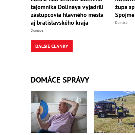
tajomníka Dolinaya vyjadrili
župa sp
zástupcovia hlavného mesta
Spojme
aj bratislavského kraja
Domáce
Domáce
ĎALŠIE ČLÁNKY
DOMÁCE SPRÁVY