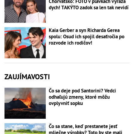
Chorvátsko: FOTO v plavkách vyráža
dych! TAKÝTO zadok sa len tak nevidí
Kaia Gerber a syn Richarda Gerea
spolu: Osud ich spojil desaťročia po
rozvode ich rodičov!
ZAUJÍMAVOSTI
Čo sa deje pod Santorini? Vedci
odhaľujú zmeny, ktoré môžu
ovplyvniť sopku
Čo sa stane, keď prestanete jesť
mliečne výrobky? Toto by ste mali