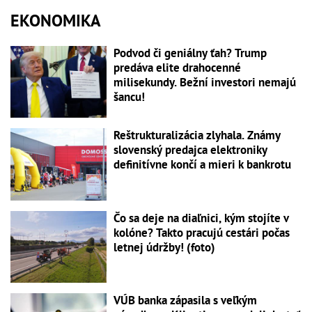
EKONOMIKA
Podvod či geniálny ťah? Trump
predáva elite drahocenné
milisekundy. Bežní investori nemajú
šancu!
Reštrukturalizácia zlyhala. Známy
slovenský predajca elektroniky
definitívne končí a mieri k bankrotu
Čo sa deje na diaľnici, kým stojíte v
kolóne? Takto pracujú cestári počas
letnej údržby! (foto)
VÚB banka zápasila s veľkým