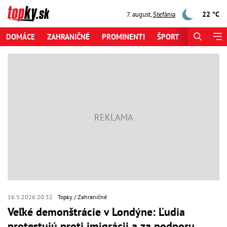
22 °C
7. august
,
Štefánia
DOMÁCE
ZAHRANIČNÉ
PROMINENTI
ŠPORT
ZAUJÍMAV
16.5.2026 20:32
Topky
Zahraničné
Veľké demonštrácie v Londýne: Ľudia
protestujú proti imigrácii a za podporu