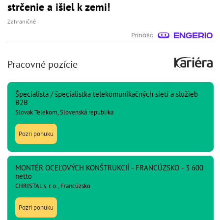
strčenie a išiel k zemi!
Zahraničné
Pracovné pozície
Špecialista / špecialistka telekomunikačných sietí a služieb
B2B
Slovak Telekom, Slovenská republika
Pozri ponuku
MONTÉR OCEĽOVÝCH KONŠTRUKCIÍ - FRANCÚZSKO - 3 600
netto
CHRISTAL s. r. o., Francúzsko
Pozri ponuku