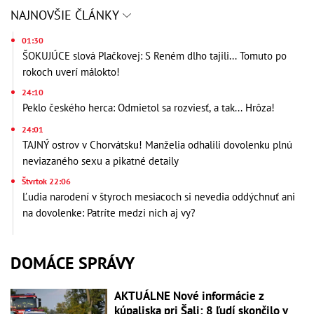
NAJNOVŠIE ČLÁNKY
01:30
ŠOKUJÚCE slová Plačkovej: S Reném dlho tajili... Tomuto po
rokoch uverí málokto!
24:10
Peklo českého herca: Odmietol sa rozviesť, a tak... Hrôza!
24:01
TAJNÝ ostrov v Chorvátsku! Manželia odhalili dovolenku plnú
neviazaného sexu a pikatné detaily
Štvrtok 22:06
Ľudia narodení v štyroch mesiacoch si nevedia oddýchnuť ani
na dovolenke: Patríte medzi nich aj vy?
DOMÁCE SPRÁVY
AKTUÁLNE Nové informácie z
kúpaliska pri Šali: 8 ľudí skončilo v