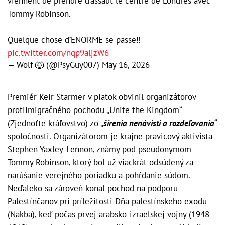
viennent de prendre d’assaut le centre de Londres avec
Tommy Robinson.
Quelque chose d’ENORME se passe‼️
pic.twitter.com/nqp9aljzW6
— Wolf 🐺 (@PsyGuy007)
May 16, 2026
Premiér Keir Starmer v piatok obvinil organizátorov
protiimigračného pochodu „Unite the Kingdom“
(Zjednoťte kráľovstvo) zo „
šírenia nenávisti a rozdeľovania
“
spoločnosti. Organizátorom je krajne pravicový aktivista
Stephen Yaxley-Lennon, známy pod pseudonymom
Tommy Robinson, ktorý bol už viackrát odsúdený za
narúšanie verejného poriadku a pohŕdanie súdom.
Neďaleko sa zároveň konal pochod na podporu
Palestínčanov pri príležitosti Dňa palestínskeho exodu
(Nakba), keď počas prvej arabsko-izraelskej vojny (1948 -