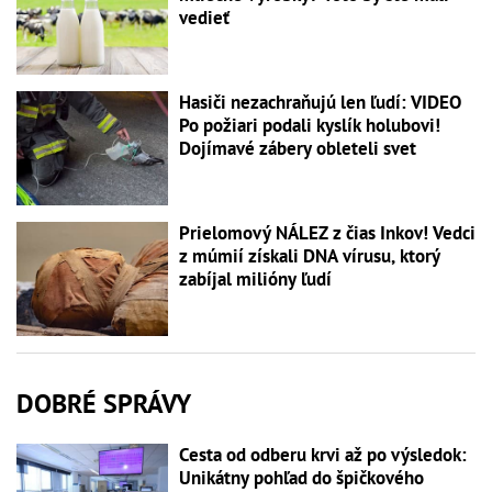
vedieť
Hasiči nezachraňujú len ľudí: VIDEO
Po požiari podali kyslík holubovi!
Dojímavé zábery obleteli svet
Prielomový NÁLEZ z čias Inkov! Vedci
z múmií získali DNA vírusu, ktorý
zabíjal milióny ľudí
DOBRÉ SPRÁVY
Cesta od odberu krvi až po výsledok:
Unikátny pohľad do špičkového