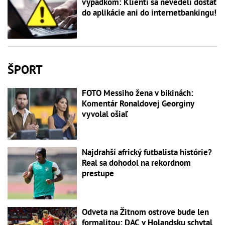
výpadkom: Klienti sa nevedeli dostať
do aplikácie ani do internetbankingu!
ŠPORT
FOTO Messiho žena v bikinách:
Komentár Ronaldovej Georginy
vyvolal ošiaľ
Najdrahší africký futbalista histórie?
Real sa dohodol na rekordnom
prestupe
Odveta na Žitnom ostrove bude len
formalitou: DAC v Holandsku schytal