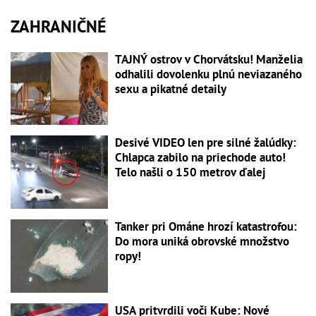
ZAHRANIČNÉ
TAJNÝ ostrov v Chorvátsku! Manželia
odhalili dovolenku plnú neviazaného
sexu a pikatné detaily
Desivé VIDEO len pre silné žalúdky:
Chlapca zabilo na priechode auto!
Telo našli o 150 metrov ďalej
Tanker pri Ománe hrozí katastrofou:
Do mora uniká obrovské množstvo
ropy!
USA pritvrdili voči Kube: Nové