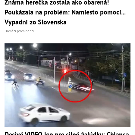
Známa herečka zostala ako obarená!
Poukázala na problém: Namiesto pomoci...
Vypadni zo Slovenska
Domáci prominenti
Desivé VIDEO len pre silné žalúdky: Chlapca