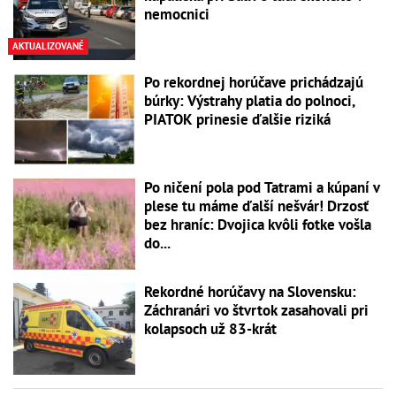
nemocnici
AKTUALIZOVANÉ
Po rekordnej horúčave prichádzajú
búrky: Výstrahy platia do polnoci,
PIATOK prinesie ďalšie riziká
Po ničení pola pod Tatrami a kúpaní v
plese tu máme ďalší nešvár! Drzosť
bez hraníc: Dvojica kvôli fotke vošla
do...
Rekordné horúčavy na Slovensku:
Záchranári vo štvrtok zasahovali pri
kolapsoch už 83-krát