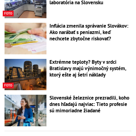
laboratória na Slovensku
FOTO
Inflácia zmenila správanie Slovákov:
Ako narábať s peniazmi, keď
nechcete zbytočne riskovať?
Extrémne teploty? Byty v srdci
Bratislavy majú výnimočný systém,
ktorý ešte aj šetrí náklady
FOTO
Slovenské železnice prezradili, koho
dnes hľadajú najviac: Tieto profesie
sú mimoriadne žiadané