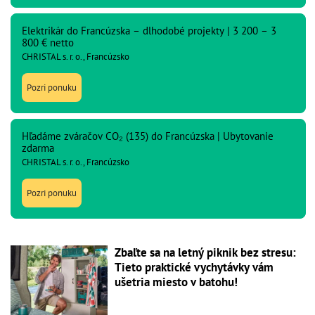
Elektrikár do Francúzska – dlhodobé projekty | 3 200 – 3
800 € netto
CHRISTAL s. r. o., Francúzsko
Pozri ponuku
Hľadáme zváračov CO₂ (135) do Francúzska | Ubytovanie
zdarma
CHRISTAL s. r. o., Francúzsko
Pozri ponuku
Zbaľte sa na letný piknik bez stresu:
Tieto praktické vychytávky vám
ušetria miesto v batohu!