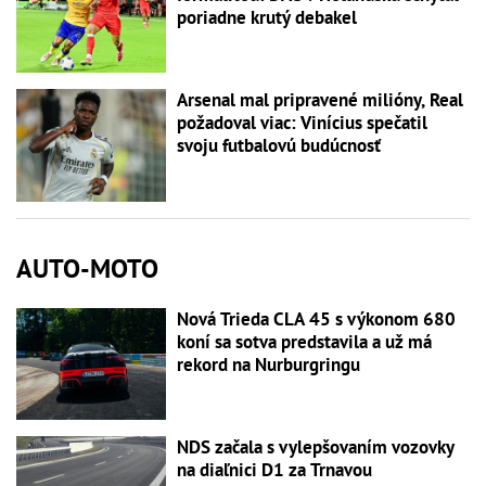
poriadne krutý debakel
Arsenal mal pripravené milióny, Real
požadoval viac: Vinícius spečatil
svoju futbalovú budúcnosť
AUTO-MOTO
Nová Trieda CLA 45 s výkonom 680
koní sa sotva predstavila a už má
rekord na Nurburgringu
NDS začala s vylepšovaním vozovky
na diaľnici D1 za Trnavou