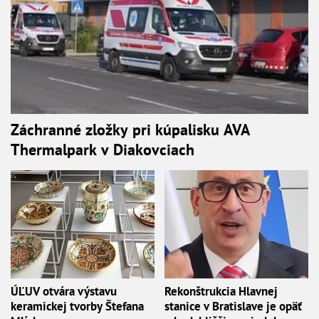
Záchranné zložky pri kúpalisku AVA
Thermalpark v Diakovciach
ÚĽUV otvára výstavu
Rekonštrukcia Hlavnej
keramickej tvorby Štefana
stanice v Bratislave je opäť