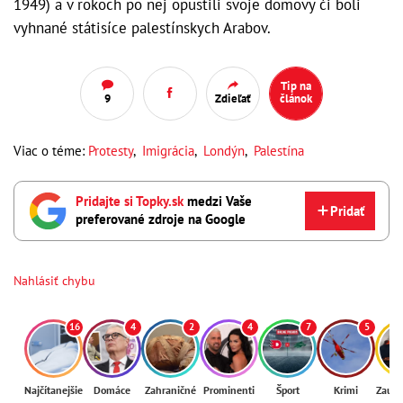
1949) a v rokoch po nej opustili svoje domovy či boli
vyhnané státisíce palestínskych Arabov.
Tip na
9
Zdieľať
článok
Viac o téme:
Protesty
,
Imigrácia
,
Londýn
,
Palestína
Pridajte si Topky.sk
medzi Vaše
Pridať
preferované zdroje na Google
Nahlásiť chybu
16
4
2
4
7
5
Najčítanejšie
Domáce
Zahraničné
Prominenti
Šport
Krimi
Zaují