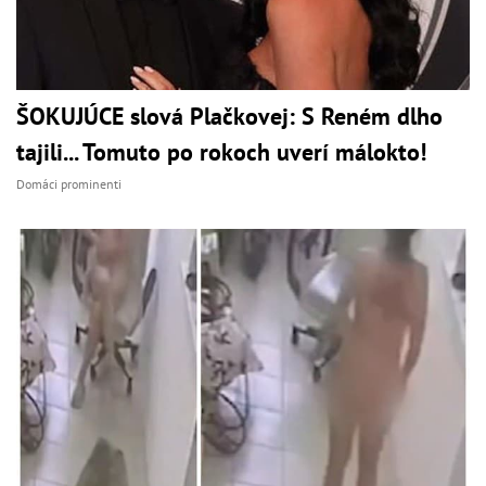
ŠOKUJÚCE slová Plačkovej: S Reném dlho
tajili... Tomuto po rokoch uverí málokto!
Domáci prominenti