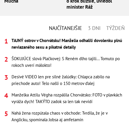
Mlícha
o krok bližšie, uviedol
minister Ráž
NAJČÍTANEJŠIE
3 DNI
TÝŽDEŇ
TAJNÝ ostrov v Chorvátsku! Manželia odhalili dovolenku plnú
neviazaného sexu a pikatné detaily
ŠOKUJÚCE slová Plačkovej: S Reném dlho tajili... Tomuto po
rokoch uverí málokto!
Desivé VIDEO len pre silné žalúdky: Chlapca zabilo na
priechode auto! Telo našli o 150 metrov ďalej
Manželka Attilu Végha rozpálila Chorvátsko: FOTO v plavkách
vyráža dych! TAKÝTO zadok sa len tak nevidí
Nahá žena rozpútala chaos v obchode: Tvrdila, že je v
Anglicku, spomínala Jobsa aj amfetamín