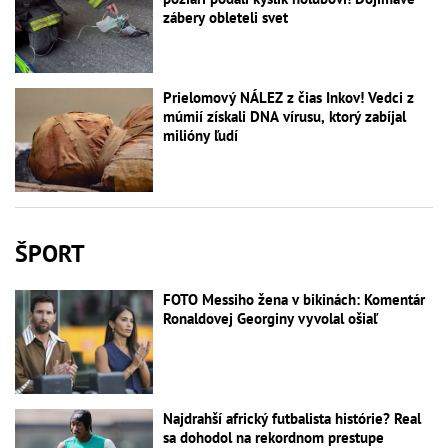
zábery obleteli svet
Prielomový NÁLEZ z čias Inkov! Vedci z
múmií získali DNA vírusu, ktorý zabíjal
milióny ľudí
ŠPORT
FOTO Messiho žena v bikinách: Komentár
Ronaldovej Georginy vyvolal ošiaľ
Najdrahší africký futbalista histórie? Real
sa dohodol na rekordnom prestupe