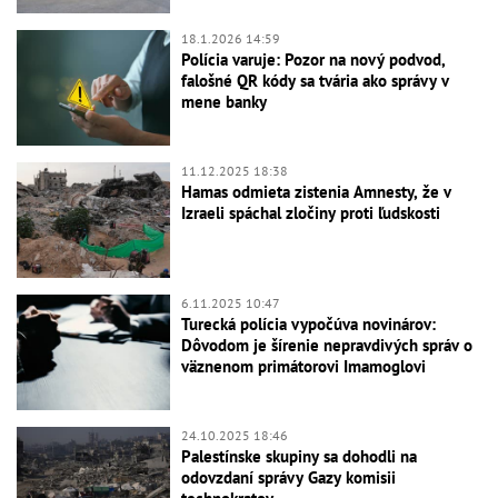
18.1.2026 14:59
Polícia varuje: Pozor na nový podvod,
falošné QR kódy sa tvária ako správy v
mene banky
11.12.2025 18:38
Hamas odmieta zistenia Amnesty, že v
Izraeli spáchal zločiny proti ľudskosti
6.11.2025 10:47
Turecká polícia vypočúva novinárov:
Dôvodom je šírenie nepravdivých správ o
väznenom primátorovi Imamoglovi
24.10.2025 18:46
Palestínske skupiny sa dohodli na
odovzdaní správy Gazy komisii