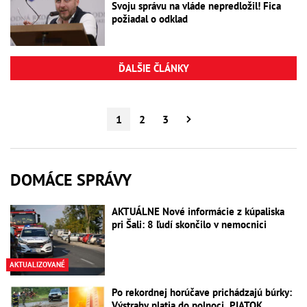
Svoju správu na vláde nepredložil! Fica
požiadal o odklad
ĎALŠIE ČLÁNKY
1
2
3
DOMÁCE SPRÁVY
AKTUÁLNE Nové informácie z kúpaliska
pri Šali: 8 ľudí skončilo v nemocnici
AKTUALIZOVANÉ
Po rekordnej horúčave prichádzajú búrky:
Výstrahy platia do polnoci, PIATOK