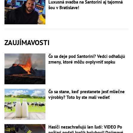
Luxusná svadba na Santorini aj tajomná
šou v Bratislave!
ZAUJÍMAVOSTI
Čo sa deje pod Santorini? Vedci odhaľujú
zmeny, ktoré môžu ovplyvniť sopku
Čo sa stane, keď prestanete jesť mliečne
výrobky? Toto by ste mali vedieť
Hasiči nezachraňujú len ľudí: VIDEO Po
požiari podali kyslík holubovi! Dojímavé