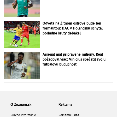
Odveta na Žitnom ostrove bude len
formalitou: DAC v Holandsku schytal
poriadne krutý debakel
Arsenal mal pripravené milióny, Real
požadoval viac: Vinícius spečatil svoju
futbalovú budúcnosť
O Zoznam.sk
Reklama
Právne informácie
Reklama u nás