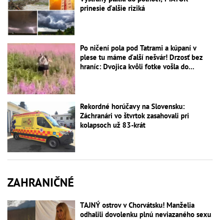
prinesie ďalšie riziká
Po ničení pola pod Tatrami a kúpaní v
plese tu máme ďalší nešvár! Drzosť bez
hraníc: Dvojica kvôli fotke vošla do...
Rekordné horúčavy na Slovensku:
Záchranári vo štvrtok zasahovali pri
kolapsoch už 83-krát
ZAHRANIČNÉ
TAJNÝ ostrov v Chorvátsku! Manželia
odhalili dovolenku plnú neviazaného sexu