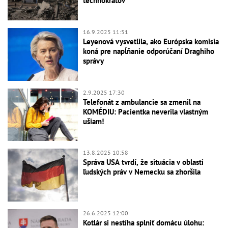
technokratov
16.9.2025 11:51
Leyenová vysvetlila, ako Európska komisia
koná pre napĺňanie odporúčaní Draghiho
správy
2.9.2025 17:30
Telefonát z ambulancie sa zmenil na
KOMÉDIU: Pacientka neverila vlastným
ušiam!
13.8.2025 10:58
Správa USA tvrdí, že situácia v oblasti
ľudských práv v Nemecku sa zhoršila
26.6.2025 12:00
Kotlár si nestíha splniť domácu úlohu: