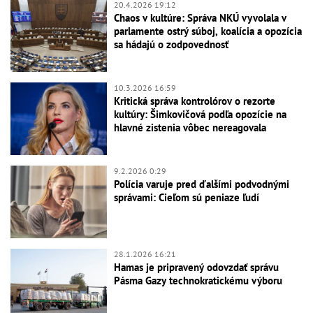
20.4.2026 19:12
Chaos v kultúre: Správa NKÚ vyvolala v
parlamente ostrý súboj, koalícia a opozícia
sa hádajú o zodpovednosť
10.3.2026 16:59
Kritická správa kontrolórov o rezorte
kultúry: Šimkovičová podľa opozície na
hlavné zistenia vôbec nereagovala
9.2.2026 0:29
Polícia varuje pred ďalšími podvodnými
správami: Cieľom sú peniaze ľudí
28.1.2026 16:21
Hamas je pripravený odovzdať správu
Pásma Gazy technokratickému výboru