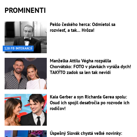
PROMINENTI
Peklo českého herca: Odmietol sa
rozviesť, a tak... Hrôza!
128 FB INTERAKCIÍ
Manželka Attilu Végha rozpálila
Chorvátsko: FOTO v plavkách vyráža dych!
TAKÝTO zadok sa len tak nevidí
Kaia Gerber a syn Richarda Gerea spolu:
Osud ich spojil desaťročia po rozvode ich
rodičov!
Úspešný Slovák chystá veľké novinky: