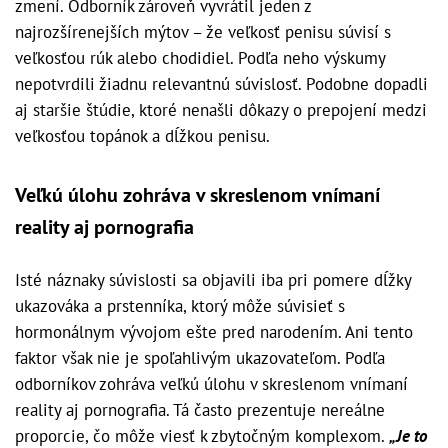
zmení. Odborník zároveň vyvrátil jeden z
najrozšírenejších mýtov – že veľkosť penisu súvisí s
veľkosťou rúk alebo chodidiel. Podľa neho výskumy
nepotvrdili žiadnu relevantnú súvislosť. Podobne dopadli
aj staršie štúdie, ktoré nenašli dôkazy o prepojení medzi
veľkosťou topánok a dĺžkou penisu.
Veľkú úlohu zohráva v skreslenom vnímaní
reality aj pornografia
Isté náznaky súvislosti sa objavili iba pri pomere dĺžky
ukazováka a prstenníka, ktorý môže súvisieť s
hormonálnym vývojom ešte pred narodením. Ani tento
faktor však nie je spoľahlivým ukazovateľom. Podľa
odborníkov zohráva veľkú úlohu v skreslenom vnímaní
reality aj pornografia. Tá často prezentuje nereálne
proporcie, čo môže viesť k zbytočným komplexom.
„Je to