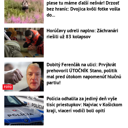
plese tu máme ďalší nešvár! Drzosť
bez hraníc: Dvojica kvôli fotke vošla
do...
Horúčavy udreli naplno: Záchranári
riešili už 83 kolapsov
Dobitý Ferenčák na ulici: Prvýkrát
prehovoril ÚTOČNÍK Stano, politik
mal pred útokom napomenúť hlučnú
partiu!
FOTO
Polícia odhalila za jediný deň vyše
tisíc priestupkov: Najviac v Košickom
kraji, viacerí vodiči boli opití