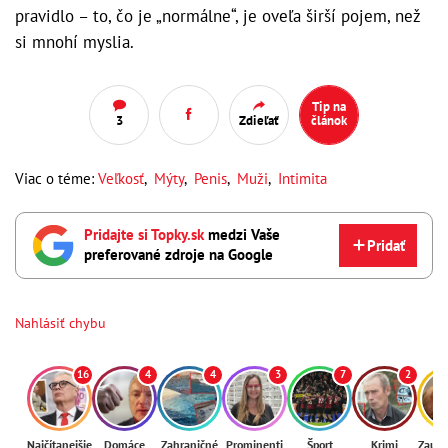
pravidlo – to, čo je „normálne“, je oveľa širší pojem, než
si mnohí myslia.
Tip na
3
Zdieľať
článok
Viac o téme:
Veľkosť
,
Mýty
,
Penis
,
Muži
,
Intimita
Pridajte si Topky.sk
medzi Vaše
Pridať
preferované zdroje na Google
Nahlásiť chybu
16
4
4
3
7
2
Najčítanejšie
Domáce
Zahraničné
Prominenti
Šport
Krimi
Zaují