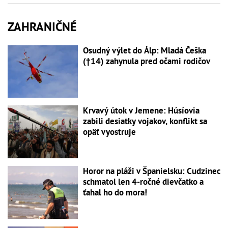
ZAHRANIČNÉ
Osudný výlet do Álp: Mladá Češka
(†14) zahynula pred očami rodičov
Krvavý útok v Jemene: Húsíovia
zabili desiatky vojakov, konflikt sa
opäť vyostruje
Horor na pláži v Španielsku: Cudzinec
schmatol len 4-ročné dievčatko a
ťahal ho do mora!