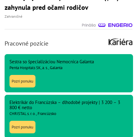
zahynula pred očami rodičov
Zahraničné
Pracovné pozície
Sestra so špecializáciou Nemocnica Galanta
Penta Hospitals SK, a. s., Galanta
Pozri ponuku
Elektrikár do Francúzska – dlhodobé projekty | 3 200 – 3
800 € netto
CHRISTAL s. r. o., Francúzsko
Pozri ponuku