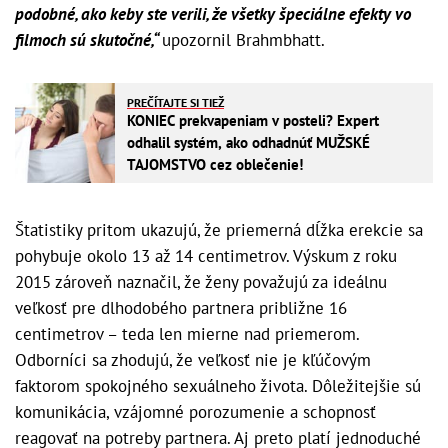
podobné, ako keby ste verili, že všetky špeciálne efekty vo
filmoch sú skutočné,“
upozornil Brahmbhatt.
PREČÍTAJTE SI TIEŽ
KONIEC prekvapeniam v posteli? Expert
odhalil systém, ako odhadnúť MUŽSKÉ
TAJOMSTVO cez oblečenie!
Štatistiky pritom ukazujú, že priemerná dĺžka erekcie sa
pohybuje okolo 13 až 14 centimetrov. Výskum z roku
2015 zároveň naznačil, že ženy považujú za ideálnu
veľkosť pre dlhodobého partnera približne 16
centimetrov – teda len mierne nad priemerom.
Odborníci sa zhodujú, že veľkosť nie je kľúčovým
faktorom spokojného sexuálneho života. Dôležitejšie sú
komunikácia, vzájomné porozumenie a schopnosť
reagovať na potreby partnera. Aj preto platí jednoduché