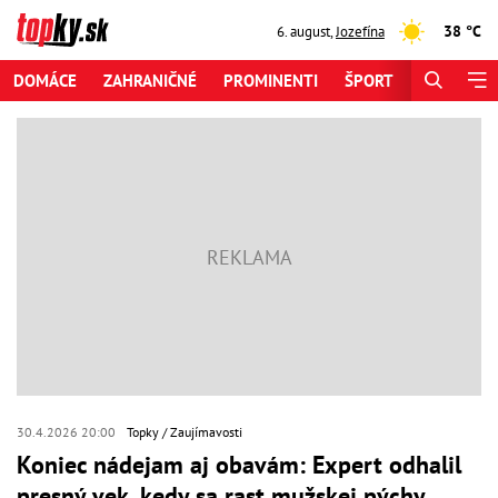
38 °C
6. august
,
Jozefína
DOMÁCE
ZAHRANIČNÉ
PROMINENTI
ŠPORT
ZAUJÍMAV
30.4.2026 20:00
Topky
Zaujímavosti
Koniec nádejam aj obavám: Expert odhalil
presný vek, kedy sa rast mužskej pýchy