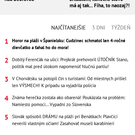
má aj tak... Fíha, to naozaj?!
NAJČÍTANEJŠIE
3 DNI
TÝŽDEŇ
Horor na pláži v Španielsku: Cudzinec schmatol len 4-ročné
dievčatko a ťahal ho do mora!
Dobitý Ferenčák na ulici: Prvýkrát prehovoril ÚTOČNÍK Stano,
politik mal pred útokom napomenúť hlučnú partiu!
V Chorvátsku sa potopil čln s turistami: Od miestnych prišiel
len VÝSMECH! K prípadu sa vyjadrila polícia
Známa herečka zostala ako obarená! Poukázala na problém:
Namiesto pomoci... Vypadni zo Slovenska
Slovák spôsobil DRÁMU na pláži pri Benátkach: Plavčíci
neverili vlastným očiam! Zasahovať museli karabinieri