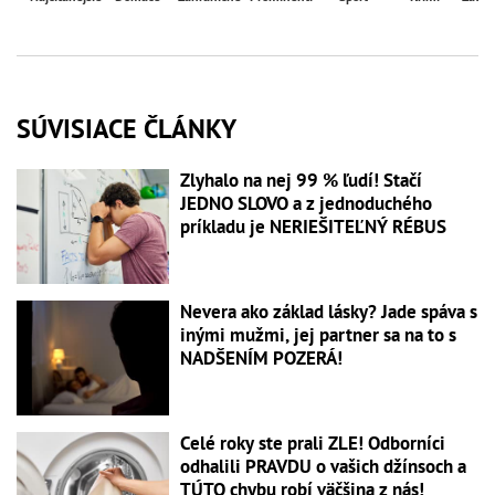
SÚVISIACE ČLÁNKY
Zlyhalo na nej 99 % ľudí! Stačí
JEDNO SLOVO a z jednoduchého
príkladu je NERIEŠITEĽNÝ RÉBUS
Nevera ako základ lásky? Jade spáva s
inými mužmi, jej partner sa na to s
NADŠENÍM POZERÁ!
Celé roky ste prali ZLE! Odborníci
odhalili PRAVDU o vašich džínsoch a
TÚTO chybu robí väčšina z nás!