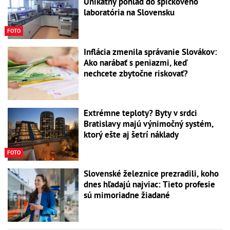
Unikátny pohľad do špičkového
laboratória na Slovensku
FOTO
Inflácia zmenila správanie Slovákov:
Ako narábať s peniazmi, keď
nechcete zbytočne riskovať?
Extrémne teploty? Byty v srdci
Bratislavy majú výnimočný systém,
ktorý ešte aj šetrí náklady
FOTO
Slovenské železnice prezradili, koho
dnes hľadajú najviac: Tieto profesie
sú mimoriadne žiadané