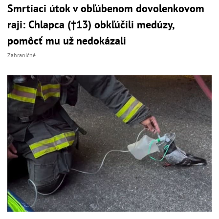
Smrtiaci útok v obľúbenom dovolenkovom
raji: Chlapca (†13) obkľúčili medúzy,
pomôcť mu už nedokázali
Zahraničné