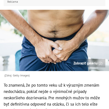
Reklama
Zobraziť galériu
(2)
(Zdroj: Getty Images)
To znamená, že po tomto veku už k výrazným zmenám
nedochádza, pokiaľ nejde o výnimočné prípady
neskoršieho dozrievania. Pre mnohých mužov to môže
byť definitívna odpoveď na otázku, či sa ich telo ešte