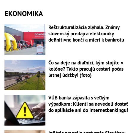
EKONOMIKA
Reštrukturalizácia zlyhala. Známy
slovenský predajca elektroniky
definitívne končí a mieri k bankrotu
Čo sa deje na diaľnici, kým stojíte v
kolóne? Takto pracujú cestári počas
letnej údržby! (foto)
VÚB banka zápasila s veľkým
výpadkom: Klienti sa nevedeli dostať
do aplikácie ani do internetbankingu!
Inflácia zmenila správanie Slovákov: