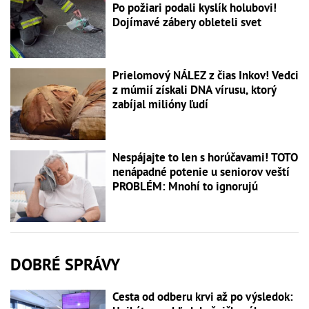
Po požiari podali kyslík holubovi!
Dojímavé zábery obleteli svet
Prielomový NÁLEZ z čias Inkov! Vedci
z múmií získali DNA vírusu, ktorý
zabíjal milióny ľudí
Nespájajte to len s horúčavami! TOTO
nenápadné potenie u seniorov veští
PROBLÉM: Mnohí to ignorujú
DOBRÉ SPRÁVY
Cesta od odberu krvi až po výsledok: