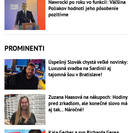
Nawrocki po roku vo funkcii: Väčšina
Poliakov hodnotí jeho pôsobenie
pozitívne
PROMINENTI
Úspešný Slovák chystá veľké novinky:
Luxusná svadba na Sardínii aj
tajomná šou v Bratislave!
Zuzana Haasová na nákupoch: Hodiny
pred zrkadlom, ale konečné slovo má
aj tak... Náročné!
Kaia Gerber a syn Richarda Gerea