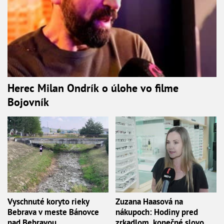
Herec Milan Ondrík o úlohe vo filme
Bojovník
Vyschnuté koryto rieky
Zuzana Haasová na
Bebrava v meste Bánovce
nákupoch: Hodiny pred
nad Bebravou
zrkadlom, konečné slovo