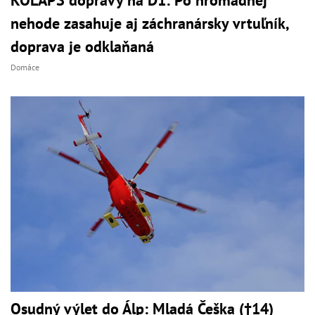
KOLAPS dopravy na D1: Po hromadnej
nehode zasahuje aj záchranársky vrtuľník,
doprava je odklaňaná
Domáce
Osudný výlet do Álp: Mladá Češka (†14)