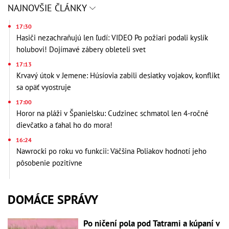
NAJNOVŠIE ČLÁNKY
17:30
Hasiči nezachraňujú len ľudí: VIDEO Po požiari podali kyslík
holubovi! Dojímavé zábery obleteli svet
17:13
Krvavý útok v Jemene: Húsíovia zabili desiatky vojakov, konflikt
sa opäť vyostruje
17:00
Horor na pláži v Španielsku: Cudzinec schmatol len 4-ročné
dievčatko a ťahal ho do mora!
16:24
Nawrocki po roku vo funkcii: Väčšina Poliakov hodnotí jeho
pôsobenie pozitívne
DOMÁCE SPRÁVY
Po ničení pola pod Tatrami a kúpaní v