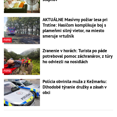
AKTUÁLNE Masívny požiar lesa pri
Trstíne: Hasičom komplikuje boj s
plameňmi silný vietor, na miesto
smeruje vrtuľník
FOTO
Zranenie v horách: Turista po páde
potreboval pomoc záchranárov, z túry
ho odviezli na nosidlách
FOTO
Polícia obvinila muža z Kežmarku:
Dlhodobé týranie družky a zásah v
obci