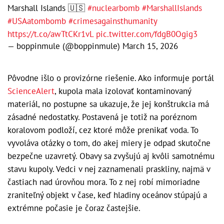
Marshall Islands 🇺🇸
#nuclearbomb
#MarshallIslands
#USAatombomb
#crimesagainsthumanity
https://t.co/awTtCKr1vL
pic.twitter.com/fdgB0Ogig3
— boppinmule (@boppinmule)
March 15, 2026
Pôvodne išlo o provizórne riešenie. Ako informuje portál
ScienceAlert
, kupola mala izolovať kontaminovaný
materiál, no postupne sa ukazuje, že jej konštrukcia má
zásadné nedostatky. Postavená je totiž na poréznom
koralovom podloží, cez ktoré môže prenikať voda. To
vyvoláva otázky o tom, do akej miery je odpad skutočne
bezpečne uzavretý. Obavy sa zvyšujú aj kvôli samotnému
stavu kupoly. Vedci v nej zaznamenali praskliny, najmä v
častiach nad úrovňou mora. To z nej robí mimoriadne
zraniteľný objekt v čase, keď hladiny oceánov stúpajú a
extrémne počasie je čoraz častejšie.