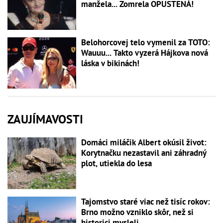
manžela... Zomrela OPUSTENÁ!
Belohorcovej telo vymenil za TOTO:
Wauuu... Takto vyzerá Hájkova nová
láska v bikinách!
ZAUJÍMAVOSTI
Domáci miláčik Albert okúsil život:
Korytnačku nezastavil ani záhradný
plot, utiekla do lesa
Tajomstvo staré viac než tisíc rokov:
Brno možno vzniklo skôr, než si
historici mysleli