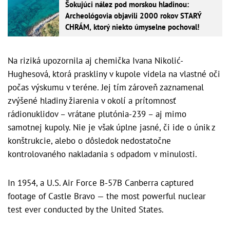
Šokujúci nález pod morskou hladinou:
Archeológovia objavili 2000 rokov STARÝ
CHRÁM, ktorý niekto úmyselne pochoval!
Na riziká upozornila aj chemička Ivana Nikolić-
Hughesová, ktorá praskliny v kupole videla na vlastné oči
počas výskumu v teréne. Jej tím zároveň zaznamenal
zvýšené hladiny žiarenia v okolí a prítomnosť
rádionuklidov – vrátane plutónia-239 – aj mimo
samotnej kupoly. Nie je však úplne jasné, či ide o únik z
konštrukcie, alebo o dôsledok nedostatočne
kontrolovaného nakladania s odpadom v minulosti.
In 1954, a U.S. Air Force B-57B Canberra captured
footage of Castle Bravo — the most powerful nuclear
test ever conducted by the United States.