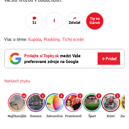
väčšiu hrozbu v budúcnosti.
Tip na
31
Zdieľať
článok
Viac o téme:
Kupola
,
Praskliny
,
Tichý oceán
Pridajte si Topky.sk
medzi Vaše
Pridať
preferované zdroje na Google
Nahlásiť chybu
16
3
4
3
7
3
Najčítanejšie
Domáce
Zahraničné
Prominenti
Šport
Krimi
Zaují