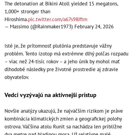
The detonation at Bikini Atoll yielded 15 megatons,
1,000× stronger than
Hiroshima.
pic.twitter.com/a67s98Jftm
— Massimo (@Rainmaker1973)
February 24, 2026
Isté je, že prítomnosť plutónia predstavuje vážny
problém. Tento izotop má extrémne dlhý polčas rozpadu
– viac než 24-tisíc rokov – a jeho únik by mohol mať
dlhodobé následky pre životné prostredie aj zdravie
obyvateľov.
Vedci vyzývajú na aktívnejší prístup
Novšie analýzy ukazujú, že najväčším rizikom je práve
kombinácia klimatických zmien a geografickej polohy
ostrova. Väčšina atolu Runit sa nachádza len približne
dva metre nad hladinou mora. Už relatívne malé