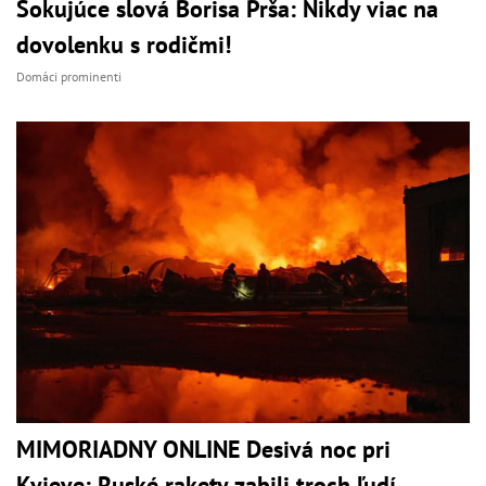
Šokujúce slová Borisa Prša: Nikdy viac na
dovolenku s rodičmi!
Domáci prominenti
MIMORIADNY ONLINE Desivá noc pri
Kyjeve: Ruské rakety zabili troch ľudí