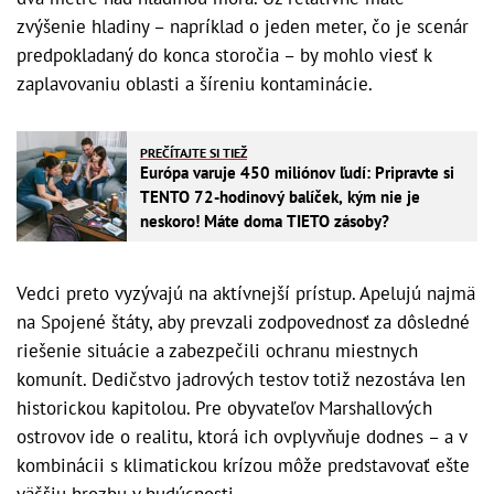
zvýšenie hladiny – napríklad o jeden meter, čo je scenár
predpokladaný do konca storočia – by mohlo viesť k
zaplavovaniu oblasti a šíreniu kontaminácie.
PREČÍTAJTE SI TIEŽ
Európa varuje 450 miliónov ľudí: Pripravte si
TENTO 72-hodinový balíček, kým nie je
neskoro! Máte doma TIETO zásoby?
Vedci preto vyzývajú na aktívnejší prístup. Apelujú najmä
na Spojené štáty, aby prevzali zodpovednosť za dôsledné
riešenie situácie a zabezpečili ochranu miestnych
komunít. Dedičstvo jadrových testov totiž nezostáva len
historickou kapitolou. Pre obyvateľov Marshallových
ostrovov ide o realitu, ktorá ich ovplyvňuje dodnes – a v
kombinácii s klimatickou krízou môže predstavovať ešte