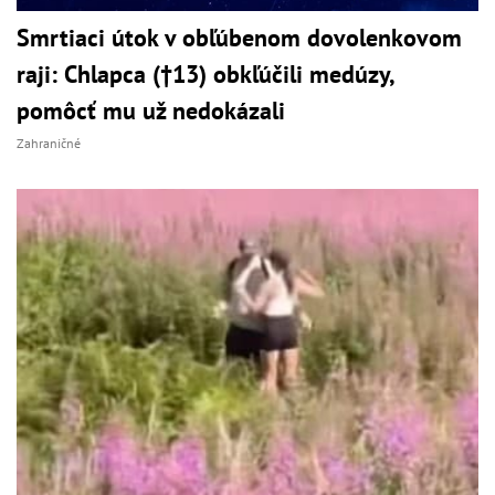
Smrtiaci útok v obľúbenom dovolenkovom
raji: Chlapca (†13) obkľúčili medúzy,
pomôcť mu už nedokázali
Zahraničné