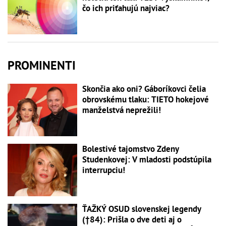
čo ich priťahujú najviac?
PROMINENTI
Skončia ako oni? Gáboríkovci čelia
obrovskému tlaku: TIETO hokejové
manželstvá neprežili!
Bolestivé tajomstvo Zdeny
Studenkovej: V mladosti podstúpila
interrupciu!
ŤAŽKÝ OSUD slovenskej legendy
(†84): Prišla o dve deti aj o