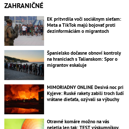
ZAHRANIČNÉ
EK pritvrdila voči sociálnym sieťam:
Meta a TikTok majú bojovať proti
dezinformáciám o migrantoch
Španielsko dočasne obnoví kontroly
na hraniciach s Talianskom: Spor o
migrantov eskaluje
MIMORIADNY ONLINE Desivá noc pri
Kyjeve: Ruské rakety zabili troch ľudí
vrátane dieťaťa, ozývali sa výbuchy
Otravné komáre možno na vás
neletia len tak: TEST výskumníkov,