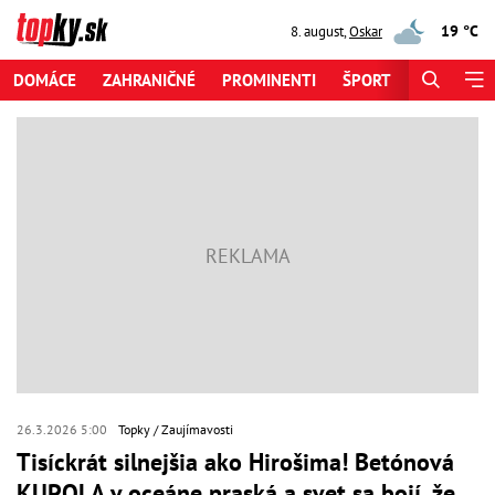
19 °C
8. august
,
Oskar
DOMÁCE
ZAHRANIČNÉ
PROMINENTI
ŠPORT
ZAUJÍMAV
26.3.2026 5:00
Topky
Zaujímavosti
Tisíckrát silnejšia ako Hirošima! Betónová
KUPOLA v oceáne praská a svet sa bojí, že