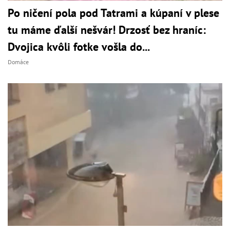
Po ničení pola pod Tatrami a kúpaní v plese
tu máme ďalší nešvár! Drzosť bez hraníc:
Dvojica kvôli fotke vošla do...
Domáce