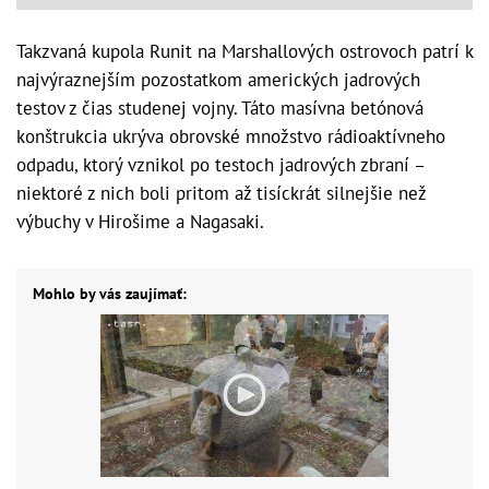
Takzvaná kupola Runit na Marshallových ostrovoch patrí k
najvýraznejším pozostatkom amerických jadrových
testov z čias studenej vojny. Táto masívna betónová
konštrukcia ukrýva obrovské množstvo rádioaktívneho
odpadu, ktorý vznikol po testoch jadrových zbraní –
niektoré z nich boli pritom až tisíckrát silnejšie než
výbuchy v Hirošime a Nagasaki.
Mohlo by vás zaujímať: