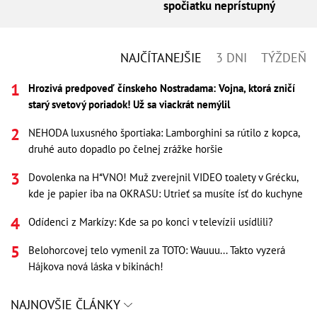
spočiatku neprístupný
NAJČÍTANEJŠIE
3 DNI
TÝŽDEŇ
Hrozivá predpoveď čínskeho Nostradama: Vojna, ktorá zničí
starý svetový poriadok! Už sa viackrát nemýlil
NEHODA luxusného športiaka: Lamborghini sa rútilo z kopca,
druhé auto dopadlo po čelnej zrážke horšie
Dovolenka na H*VNO! Muž zverejnil VIDEO toalety v Grécku,
kde je papier iba na OKRASU: Utrieť sa musíte ísť do kuchyne
Odídenci z Markízy: Kde sa po konci v televízii usídlili?
Belohorcovej telo vymenil za TOTO: Wauuu... Takto vyzerá
Hájkova nová láska v bikinách!
NAJNOVŠIE ČLÁNKY