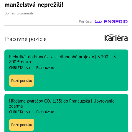
manželstvá neprežili!
Domáci prominenti
Pracovné pozície
Elektrikár do Francúzska – dlhodobé projekty | 3 200 – 3
800 € netto
CHRISTAL s. r. o., Francúzsko
Pozri ponuku
Hľadáme zváračov CO₂ (135) do Francúzska | Ubytovanie
zdarma
CHRISTAL s. r. o., Francúzsko
Pozri ponuku