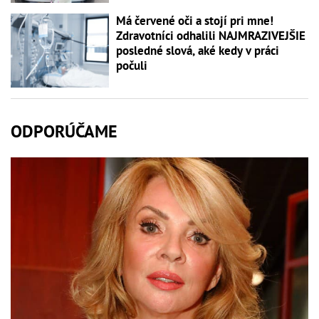
Má červené oči a stojí pri mne!
Zdravotníci odhalili NAJMRAZIVEJŠIE
posledné slová, aké kedy v práci
počuli
ODPORÚČAME