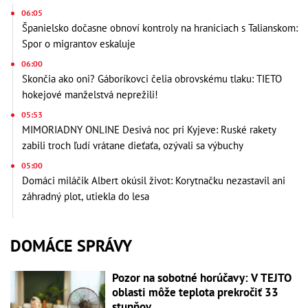
06:05
Španielsko dočasne obnoví kontroly na hraniciach s Talianskom:
Spor o migrantov eskaluje
06:00
Skončia ako oni? Gáboríkovci čelia obrovskému tlaku: TIETO
hokejové manželstvá neprežili!
05:53
MIMORIADNY ONLINE Desivá noc pri Kyjeve: Ruské rakety
zabili troch ľudí vrátane dieťaťa, ozývali sa výbuchy
05:00
Domáci miláčik Albert okúsil život: Korytnačku nezastavil ani
záhradný plot, utiekla do lesa
DOMÁCE SPRÁVY
Pozor na sobotné horúčavy: V TEJTO
oblasti môže teplota prekročiť 33
stupňov