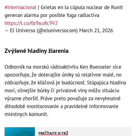
#Internacional
| Grietas en la cúpula nuclear de Runit
generan alarma por posible fuga radiactiva
https://t.co/0z9xu8c9V2
— El Universo (@eluniversocom)
March 21, 2026
Zvýšené hladiny žiarenia
Odborník na morskú rádioaktivitu Ken Buesseler síce
upozorňuje, že doterajšie úniky sú relatívne malé, no
zdôrazňuje, že kľúčová je budúcnosť. Stúpajúca hladina
morí, silnejšie búrky či prívalové vlny môžu situáciu
výrazne zhoršiť. Práve preto považuje za nevyhnutné
dlhodobé monitorovanie a pravidelné informovanie
miestnych komunít.
PREČÍTAJTE SI TIEŽ