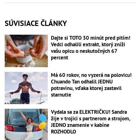
SÚVISIACE ČLÁNKY
Dajte si TOTO 30 minút pred pitím!
Vedci odhalili extrakt, ktorý zníži
vašu opicu o neskutočných 67
percent
Má 60 rokov, no vyzerá na polovicu!
Chuando Tan odhalil JEDNU
potravinu, vďaka ktorej zastavil
starnutie
Vydala sa za ELEKTRIČKU! Sandra
žije v trojici s partnerom a strojom,
JEDNO znamenie v kabíne
ROZHODLO