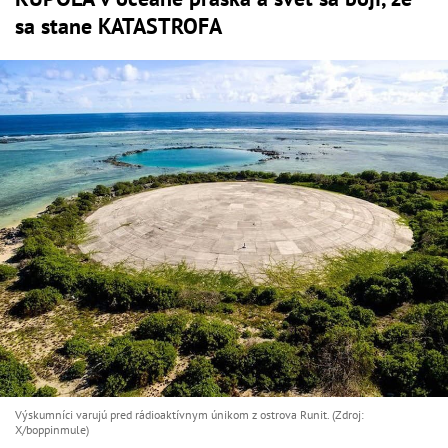
sa stane KATASTROFA
Výskumníci varujú pred rádioaktívnym únikom z ostrova Runit. (Zdroj:
X/boppinmule)