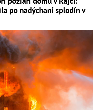
ri požiari domu v Rajci:
la po nadýchaní splodín v