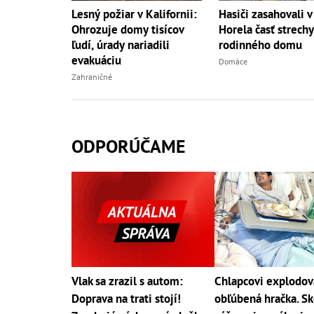
Lesný požiar v Kalifornii:
Hasiči zasahovali v
Ohrozuje domy tisícov
Horela časť strechy
ľudí, úrady nariadili
rodinného domu
evakuáciu
Domáce
Zahraničné
ODPORÚČAME
Vlak sa zrazil s autom:
Chlapcovi explodov
Doprava na trati stojí!
obľúbená hračka. Sk