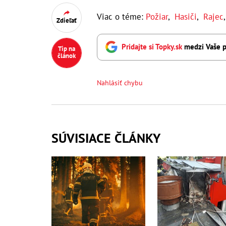
Viac o téme:
Požiar
,
Hasiči
,
Rajec
Zdieľať
Pridajte si Topky.sk
medzi Vaše p
Tip na
článok
Nahlásiť chybu
SÚVISIACE ČLÁNKY