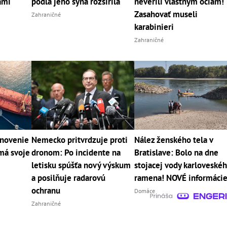
ami
podľa jeho syna rozšírila
neverili vlastným očiam!
Zasahovať museli
Zahraničné
karabinieri
Zahraničné
bnovenie
Nemecko pritvrdzuje proti
Nález ženského tela v
má svoje
dronom: Po incidente na
Bratislave: Bolo na dne
letisku spúšťa nový výskum
stojacej vody karloveské
a posilňuje radarovú
ramena! NOVÉ informáci
ochranu
Domáce
Zahraničné