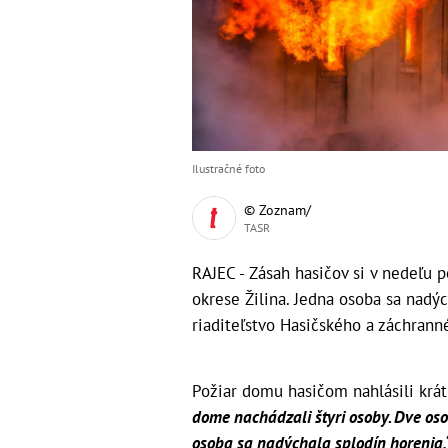
Ilustračné foto
© Zoznam/
TASR
RAJEC - Zásah hasičov si v nedeľu 
okrese Žilina. Jedna osoba sa nadý
riaditeľstvo Hasičského a záchranné
Požiar domu hasičom nahlásili krá
dome nachádzali štyri osoby. Dve os
osoba sa nadýchala splodín horenia,