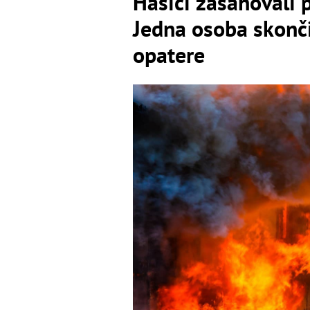
Hasiči zasahovali p
Jedna osoba skonči
opatere