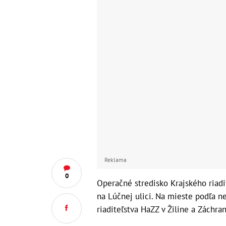
Reklama
0
Operačné stredisko Krajského riadit
na Lúčnej ulici. Na mieste podľa n
riaditeľstva HaZZ v Žiline a Záchra