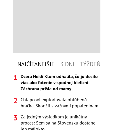
NAJČÍTANEJŠIE
3 DNI
TÝŽDEŇ
Dcéra Heidi Klum odhalila, čo ju desilo
viac ako fotenie v spodnej bielizni:
Záchrana prišla od mamy
Chlapcovi explodovala obľúbená
hračka. Skončil s vážnymi popáleninami
Za jedným výsledkom je unikátny
proces: Sem sa na Slovensku dostane
len málokto