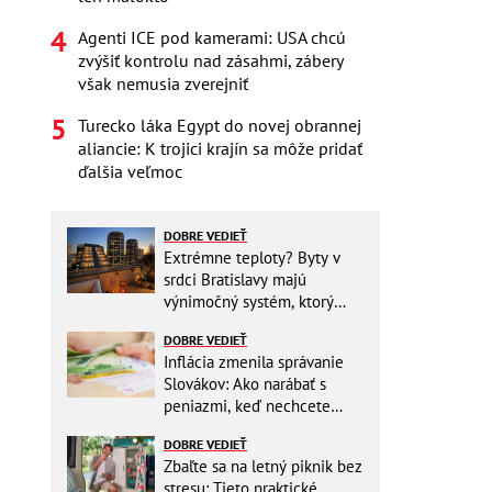
Agenti ICE pod kamerami: USA chcú
zvýšiť kontrolu nad zásahmi, zábery
však nemusia zverejniť
Turecko láka Egypt do novej obrannej
aliancie: K trojici krajín sa môže pridať
ďalšia veľmoc
DOBRE VEDIEŤ
Extrémne teploty? Byty v
srdci Bratislavy majú
výnimočný systém, ktorý
ešte aj šetrí náklady
DOBRE VEDIEŤ
Inflácia zmenila správanie
Slovákov: Ako narábať s
peniazmi, keď nechcete
zbytočne riskovať?
DOBRE VEDIEŤ
Zbaľte sa na letný piknik bez
stresu: Tieto praktické