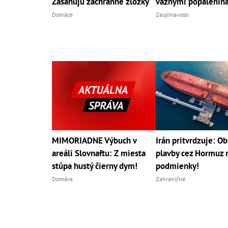
Zasahujú záchranné zložky
vážnymi popálenin
Domáce
Zaujímavosti
MIMORIADNE Výbuch v
Irán pritvrdzuje: O
areáli Slovnaftu: Z miesta
plavby cez Hormuz 
stúpa hustý čierny dym!
podmienky!
Domáce
Zahraničné