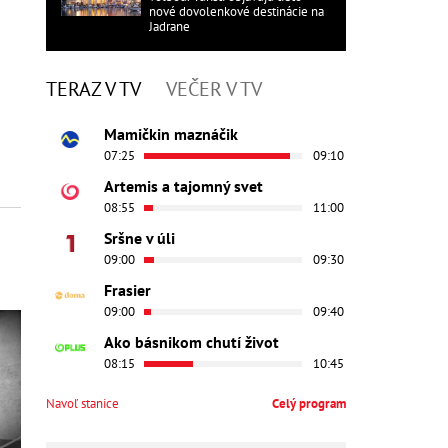
nové dovolenkové destinácie na
Jadrane
TERAZ V TV
VEČER V TV
Mamičkin maznáčik
07:25
09:10
Artemis a tajomný svet
08:55
11:00
Sršne v úli
09:00
09:30
Frasier
09:00
09:40
Ako básnikom chutí život
08:15
10:45
Navoľ stanice
Celý program