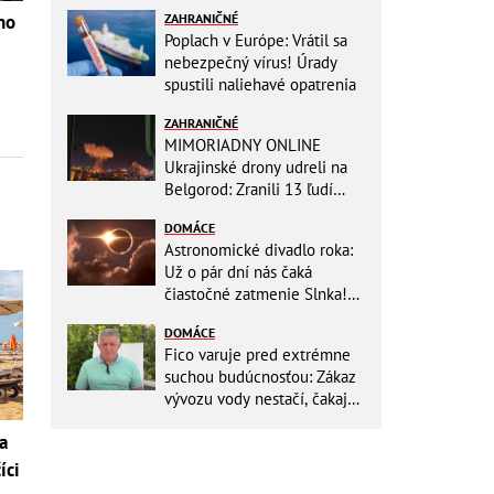
ZAHRANIČNÉ
ho
Poplach v Európe: Vrátil sa
nebezpečný vírus! Úrady
spustili naliehavé opatrenia
ZAHRANIČNÉ
MIMORIADNY ONLINE
Ukrajinské drony udreli na
Belgorod: Zranili 13 ľudí
vrátane dvoch detí, útoky
DOMÁCE
pokračujú
Astronomické divadlo roka:
Už o pár dní nás čaká
čiastočné zatmenie Slnka!
Zapíšte si presný čas, kedy
DOMÁCE
to začne
Fico varuje pred extrémne
suchou budúcnosťou: Zákaz
vývozu vody nestačí, čakajú
nás miliardové investície
a
íci