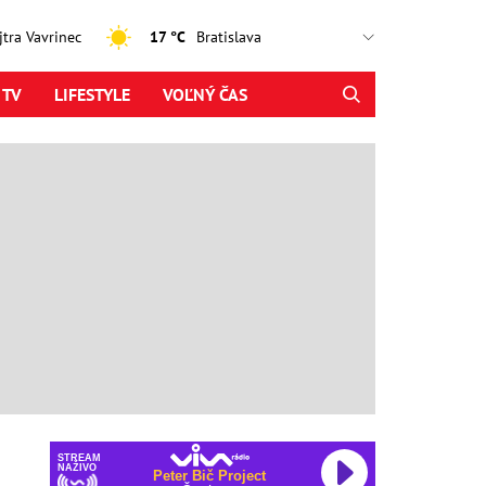
ajtra Vavrinec
17 °C
 TV
LIFESTYLE
VOĽNÝ ČAS
STREAM
NAŽIVO
Peter Bič Project