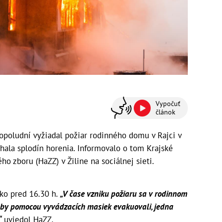
Vypočuť
článok
popoludní vyžiadal požiar rodinného domu v Rajci v
chala splodín horenia. Informovalo o tom Krajské
ho zboru (HaZZ) v Žiline na sociálnej sieti.
tko pred 16.30 h.
„V čase vzniku požiaru sa v rodinnom
oby pomocou vyvádzacích masiek evakuovali, jedna
“
uviedol HaZZ.