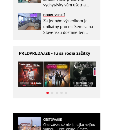
vychytávky vám ušetria
miesto v batohu!
DOBRE VEDIEŤ
Za jedným výsledkom je
unikátny proces: Sem sa na
Slovensku dostane len
málokto
PREDPREDAJ
.sk - Tu sa rodia zážitky
CESTOVANIE
Chorvátsko už nie je najlacnejšou
voľbou. Turisti objavujú tieto