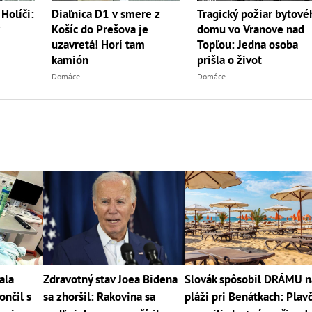
Diaľnica D1 v smere z
Tragický požiar bytové
 Holíči:
Košíc do Prešova je
domu vo Vranove nad
uzavretá! Horí tam
Topľou: Jedna osoba
kamión
prišla o život
Domáce
Domáce
ala
Zdravotný stav Joea Bidena
Slovák spôsobil DRÁMU n
ončil s
sa zhoršil: Rakovina sa
pláži pri Benátkach: Plavč