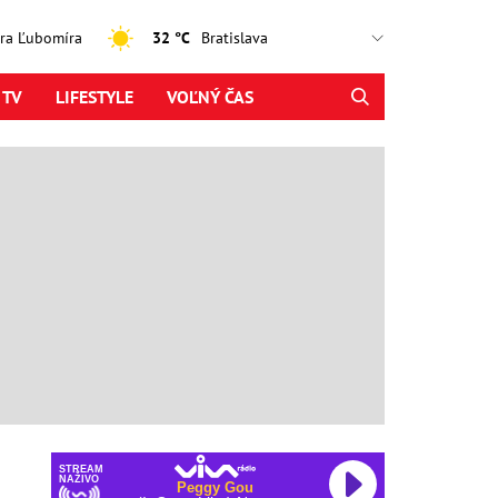
jtra Ľubomíra
32 °C
 TV
LIFESTYLE
VOĽNÝ ČAS
STREAM
NAŽIVO
Peggy Gou