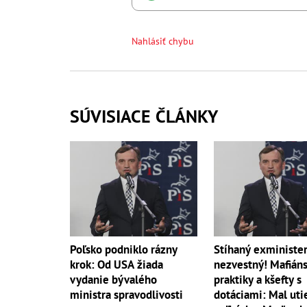
Nahlásiť chybu
SÚVISIACE ČLÁNKY
Poľsko podniklo rázny
Stíhaný exminister
krok: Od USA žiada
nezvestný! Mafián
vydanie bývalého
praktiky a kšefty s
ministra spravodlivosti
dotáciami: Mal uti