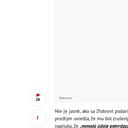
Reklama
29
Nie je jasné, ako sa Ziobrovi podar
predtým uviedla, že mu bol zrušený
napísala, že „
nemajú údaje potvrdzuj