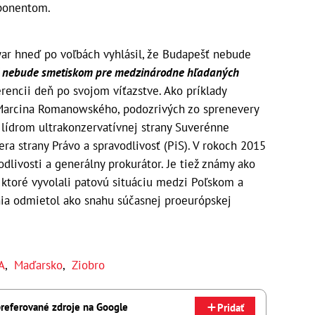
oponentom.
ar hneď po voľbách vyhlásil, že Budapešť nebude
 nebude smetiskom pre medzinárodne hľadaných
erencii deň po svojom víťazstve. Ako príklady
 Marcina Romanowského, podozrivých zo sprenevery
 lídrom ultrakonzervatívnej strany Suverénne
ra strany Právo a spravodlivosť (PiS). V rokoch 2015
dlivosti a generálny prokurátor. Je tiež známy ako
 ktoré vyvolali patovú situáciu medzi Poľskom a
ia odmietol ako snahu súčasnej proeurópskej
A
,
Maďarsko
,
Ziobro
referované zdroje na Google
Pridať