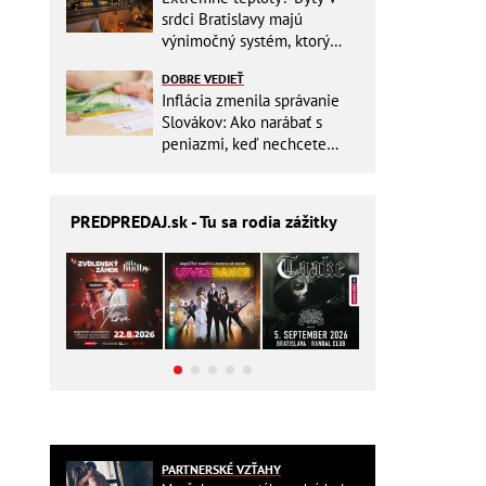
srdci Bratislavy majú
výnimočný systém, ktorý
ešte aj šetrí náklady
DOBRE VEDIEŤ
Inflácia zmenila správanie
Slovákov: Ako narábať s
peniazmi, keď nechcete
zbytočne riskovať?
PREDPREDAJ
.sk - Tu sa rodia zážitky
PARTNERSKÉ VZŤAHY