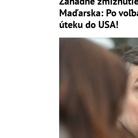
Záhadné zmiznutie
Maďarska: Po voľbá
úteku do USA!