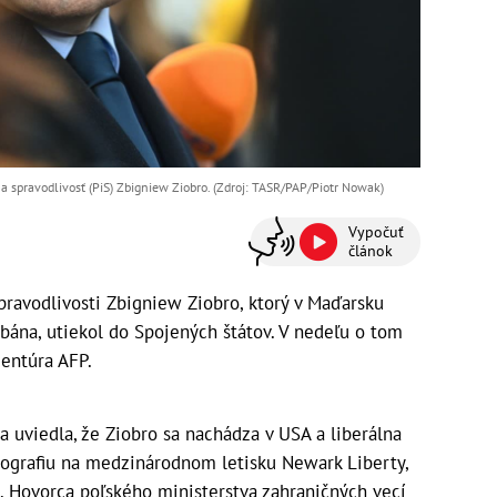
a spravodlivosť (PiS) Zbigniew Ziobro. (Zdroj: TASR/PAP/Piotr Nowak)
Vypočuť
článok
pravodlivosti Zbigniew Ziobro, ktorý v Maďarsku
rbána, utiekol do Spojených štátov. V nedeľu o tom
gentúra AFP.
a uviedla, že Ziobro sa nachádza v USA a liberálna
tografiu na medzinárodnom letisku Newark Liberty,
ci. Hovorca poľského ministerstva zahraničných vecí