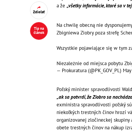
a že
„všetky informácie, ktoré sa v tej
Zdieľať
Na chwilę obecną nie dysponujem
Tip na
Zbigniewa Ziobry poza strefę Sche
článok
Wszystkie pojawiające się w tym z
Niezależnie od miejsca pobytu Zbi
— Prokuratura (@PK_GOV_PL)
May
Poľský minister spravodlivosti Wal
„ak sa potvrdí, že Ziobro sa nachádz
exministra spravodlivosti poľský s
niekoľkých trestných činov hrozí vä
organizovanej zločineckej skupiny 
obete trestných činov na nákup iz