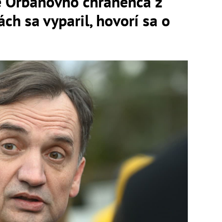
 Orbánovho chránenca z
ch sa vyparil, hovorí sa o