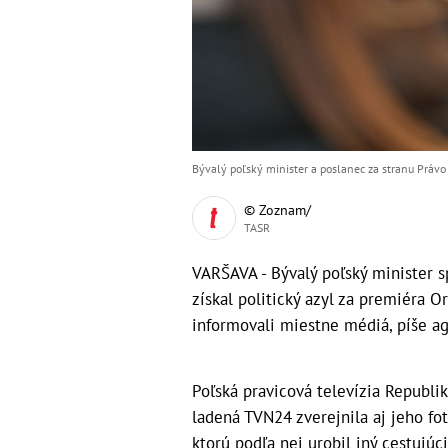
Bývalý poľský minister a poslanec za stranu Právo 
© Zoznam/
TASR
VARŠAVA - Bývalý poľský minister s
získal politický azyl za premiéra O
informovali miestne médiá, píše a
Poľská pravicová televízia Republik
ladená TVN24 zverejnila aj jeho fo
ktorú podľa nej urobil iný cestujú