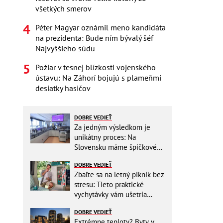
všetkých smerov
Péter Magyar oznámil meno kandidáta
na prezidenta: Bude ním bývalý šéf
Najvyššieho súdu
Požiar v tesnej blízkosti vojenského
ústavu: Na Záhorí bojujú s plameňmi
desiatky hasičov
DOBRE VEDIEŤ
Za jedným výsledkom je
unikátny proces: Na
Slovensku máme špičkové
pracovisko
DOBRE VEDIEŤ
Zbaľte sa na letný piknik bez
stresu: Tieto praktické
vychytávky vám ušetria
miesto v batohu!
DOBRE VEDIEŤ
Extrémne teploty? Byty v