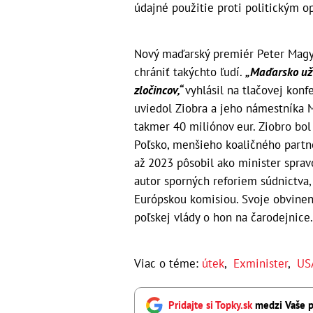
údajné použitie proti politickým 
Nový maďarský premiér Peter Magy
chrániť takýchto ľudí.
„Maďarsko už
zločincov,“
vyhlásil na tlačovej konf
uviedol Ziobra a jeho námestníka
takmer 40 miliónov eur. Ziobro bol
Poľsko, menšieho koaličného partne
až 2023 pôsobil ako minister spravo
autor sporných reforiem súdnictva,
Európskou komisiou. Svoje obvinen
poľskej vlády o hon na čarodejnice.
Viac o téme:
útek
,
Exminister
,
US
Pridajte si Topky.sk
medzi Vaše p