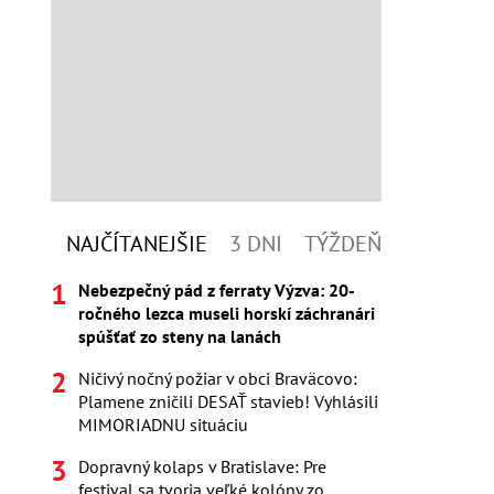
NAJČÍTANEJŠIE
3 DNI
TÝŽDEŇ
Nebezpečný pád z ferraty Výzva: 20-
ročného lezca museli horskí záchranári
spúšťať zo steny na lanách
Ničivý nočný požiar v obci Braväcovo:
Plamene zničili DESAŤ stavieb! Vyhlásili
MIMORIADNU situáciu
Dopravný kolaps v Bratislave: Pre
festival sa tvoria veľké kolóny zo