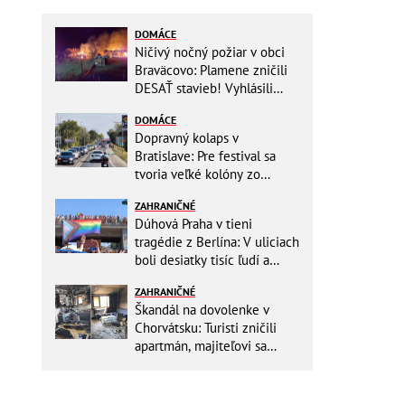
DOMÁCE
Ničivý nočný požiar v obci
Braväcovo: Plamene zničili
DESAŤ stavieb! Vyhlásili
MIMORIADNU situáciu
DOMÁCE
Dopravný kolaps v
Bratislave: Pre festival sa
tvoria veľké kolóny zo
všetkých smerov
ZAHRANIČNÉ
Dúhová Praha v tieni
tragédie z Berlína: V uliciach
boli desiatky tisíc ľudí a
stovky policajtov
ZAHRANIČNÉ
Škandál na dovolenke v
Chorvátsku: Turisti zničili
apartmán, majiteľovi sa
vysmievali a ešte chcú
preplatiť hotel