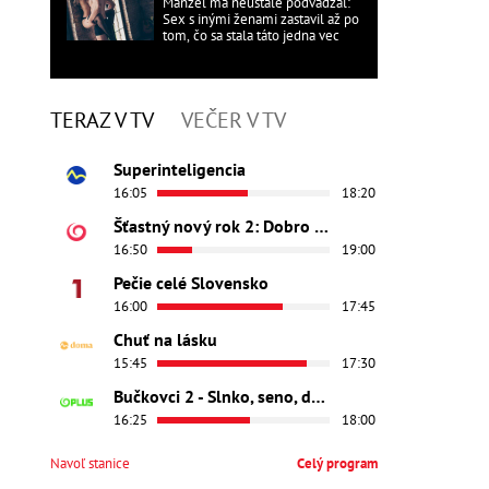
Manžel ma neustále podvádzal:
Sex s inými ženami zastavil až po
tom, čo sa stala táto jedna vec
TERAZ V TV
VEČER V TV
Superinteligencia
16:05
18:20
Šťastný nový rok 2: Dobro došli
16:50
19:00
Pečie celé Slovensko
16:00
17:45
Chuť na lásku
15:45
17:30
Bučkovci 2 - Slnko, seno, dedina
16:25
18:00
Navoľ stanice
Celý program