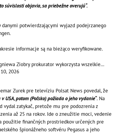
to súvislosti objavia, sa priebežne overujú“.
y danymi potwierdzającymi wyjazd podejrzanego
ngen.
akresie informacje są na bieżąco weryfikowane.
gniewa Ziobry prokurator wykorzysta wszelkie…
 10, 2026
demar Zurek pre televíziu Polsat News povedal, že
a v USA, potom (Poľsko) požiada o jeho vydanie“
. Na
úd vydal zatykač, pretože mu pre podozrenia z
zenia až 25 na rokov. Ide o zneužitie moci, vedenie
a použitie finančných prostriedkov určených pre
raelského špionážneho softvéru Pegasus a jeho