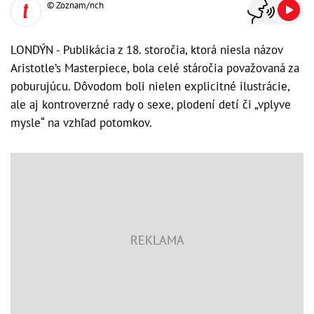
© Zoznam/nch
LONDÝN - Publikácia z 18. storočia, ktorá niesla názov
Aristotle’s Masterpiece, bola celé stáročia považovaná za
poburujúcu. Dôvodom boli nielen explicitné ilustrácie,
ale aj kontroverzné rady o sexe, plodení detí či „vplyve
mysle“ na vzhľad potomkov.