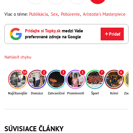
Viac o téme:
Publikácia
,
Sex
,
Pobúrenie
,
Aristotle’s Masterpiece
Pridajte si Topky.sk
medzi Vaše
Pridať
preferované zdroje na Google
Nahlásiť chybu
16
2
3
1
7
6
Najčítanejšie
Domáce
Zahraničné
Prominenti
Šport
Krimi
Zaují
SÚVISIACE ČLÁNKY