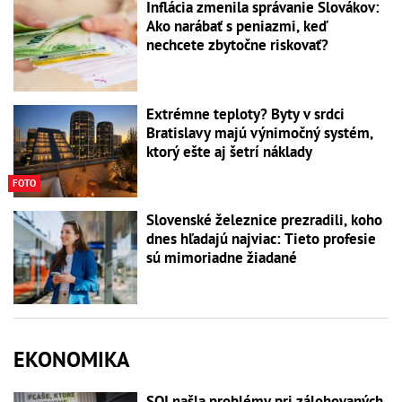
Inflácia zmenila správanie Slovákov:
Ako narábať s peniazmi, keď
nechcete zbytočne riskovať?
Extrémne teploty? Byty v srdci
Bratislavy majú výnimočný systém,
ktorý ešte aj šetrí náklady
FOTO
Slovenské železnice prezradili, koho
dnes hľadajú najviac: Tieto profesie
sú mimoriadne žiadané
EKONOMIKA
SOI našla problémy pri zálohovaných