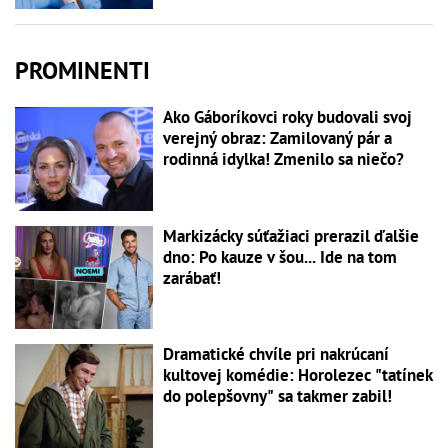
PROMINENTI
Ako Gáboríkovci roky budovali svoj
verejný obraz: Zamilovaný pár a
rodinná idylka! Zmenilo sa niečo?
Markizácky súťažiaci prerazil ďalšie
dno: Po kauze v šou... Ide na tom
zarábať!
Dramatické chvíle pri nakrúcaní
kultovej komédie: Horolezec "tatínek
do polepšovny" sa takmer zabil!