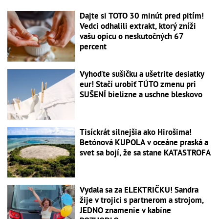
Dajte si TOTO 30 minút pred pitím!
Vedci odhalili extrakt, ktorý zníži
vašu opicu o neskutočných 67
percent
Vyhoďte sušičku a ušetrite desiatky
eur! Stačí urobiť TÚTO zmenu pri
SUŠENÍ bielizne a uschne bleskovo
Tisíckrát silnejšia ako Hirošima!
Betónová KUPOLA v oceáne praská a
svet sa bojí, že sa stane KATASTROFA
Vydala sa za ELEKTRIČKU! Sandra
žije v trojici s partnerom a strojom,
JEDNO znamenie v kabíne