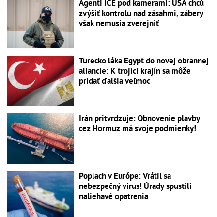
Agenti ICE pod kamerami: USA chcú
zvýšiť kontrolu nad zásahmi, zábery
však nemusia zverejniť
Turecko láka Egypt do novej obrannej
aliancie: K trojici krajín sa môže
pridať ďalšia veľmoc
Irán pritvrdzuje: Obnovenie plavby
cez Hormuz má svoje podmienky!
Poplach v Európe: Vrátil sa
nebezpečný vírus! Úrady spustili
naliehavé opatrenia