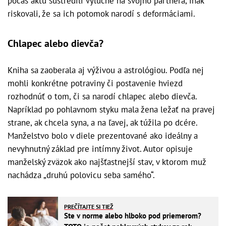
počas aktu sústredili výlučne na svojho partnera, inak
riskovali, že sa ich potomok narodí s deformáciami.
Chlapec alebo dievča?
Kniha sa zaoberala aj výživou a astrológiou. Podľa nej
mohli konkrétne potraviny či postavenie hviezd
rozhodnúť o tom, či sa narodí chlapec alebo dievča.
Napríklad po pohlavnom styku mala žena ležať na pravej
strane, ak chcela syna, a na ľavej, ak túžila po dcére.
Manželstvo bolo v diele prezentované ako ideálny a
nevyhnutný základ pre intímny život. Autor opisuje
manželský zväzok ako najšťastnejší stav, v ktorom muž
nachádza „druhú polovicu seba samého“.
PREČÍTAJTE SI TIEŽ
Ste v norme alebo hlboko pod priemerom?