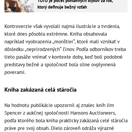
TOTO je počet pohlavných stykov za rok,
ktorý definuje bežný vzťah
Kontroverzie však vyvolali najmä ilustrácie a tvrdenia,
ktoré dnes pôsobia extrémne. Kniha obsahovala
napríklad vyobrazenia „monštier“, ktoré mali vznikať v
dôsledku „neprirodzených“ činov. Podľa odborníkov treba
tieto pasáže vnímať v kontexte doby, keď boli podobné
predstavy bežné a spoločnosť bola silne ovplyvnená
poverami.
Kniha zakázaná celá stáročia
Na hodnotu publikácie upozornil aj znalec kníh Jim
Spencer z aukčnej spoločnosti Hansons Auctioneers,
podľa ktorého bola kniha prakticky zakázaná celé stáročia
práve pre svoj obsah. Dielo zároveň odráža výrazné