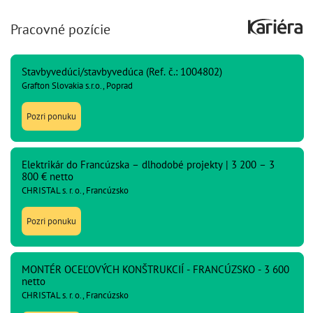
Pracovné pozície
Stavbyvedúci/stavbyvedúca (Ref. č.: 1004802)
Grafton Slovakia s.r.o., Poprad
Pozri ponuku
Elektrikár do Francúzska – dlhodobé projekty | 3 200 – 3
800 € netto
CHRISTAL s. r. o., Francúzsko
Pozri ponuku
MONTÉR OCEĽOVÝCH KONŠTRUKCIÍ - FRANCÚZSKO - 3 600
netto
CHRISTAL s. r. o., Francúzsko