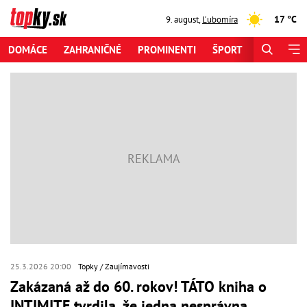
17 °C
9. august
,
Ľubomíra
DOMÁCE
ZAHRANIČNÉ
PROMINENTI
ŠPORT
ZAUJÍMAV
25.3.2026 20:00
Topky
Zaujímavosti
Zakázaná až do 60. rokov! TÁTO kniha o
INTIMITE tvrdila, že jedna nesprávna