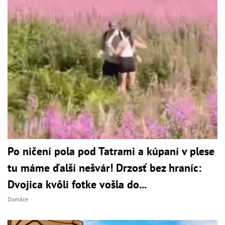
Po ničení pola pod Tatrami a kúpaní v plese
tu máme ďalší nešvár! Drzosť bez hraníc:
Dvojica kvôli fotke vošla do...
Domáce