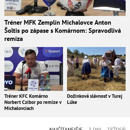
Tréner MFK Zemplín Michalovce Anton
Šoltis po zápase s Komárnom: Spravodlivá
remíza
Tréner KFC Komárno
Dožinková slávnosť v Turej
Norbert Czibor po remíze v
Lúke
Michalovciach
NAJČÍTANEJŠIE
3 DNI
TÝŽDEŇ