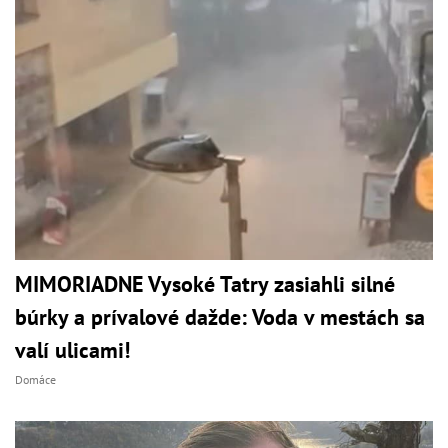
MIMORIADNE Vysoké Tatry zasiahli silné
búrky a prívalové dažde: Voda v mestách sa
valí ulicami!
Domáce