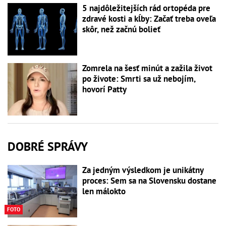
5 najdôležitejších rád ortopéda pre
zdravé kosti a kĺby: Začať treba oveľa
skôr, než začnú bolieť
Zomrela na šesť minút a zažila život
po živote: Smrti sa už nebojím,
hovorí Patty
DOBRÉ SPRÁVY
Za jedným výsledkom je unikátny
proces: Sem sa na Slovensku dostane
len málokto
FOTO