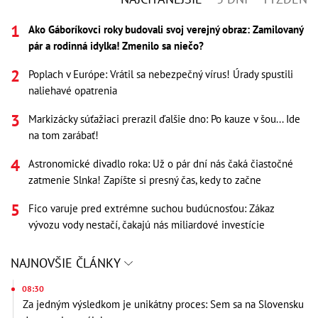
Ako Gáboríkovci roky budovali svoj verejný obraz: Zamilovaný
pár a rodinná idylka! Zmenilo sa niečo?
Poplach v Európe: Vrátil sa nebezpečný vírus! Úrady spustili
naliehavé opatrenia
Markizácky súťažiaci prerazil ďalšie dno: Po kauze v šou... Ide
na tom zarábať!
Astronomické divadlo roka: Už o pár dní nás čaká čiastočné
zatmenie Slnka! Zapíšte si presný čas, kedy to začne
Fico varuje pred extrémne suchou budúcnosťou: Zákaz
vývozu vody nestačí, čakajú nás miliardové investície
NAJNOVŠIE ČLÁNKY
08:30
Za jedným výsledkom je unikátny proces: Sem sa na Slovensku