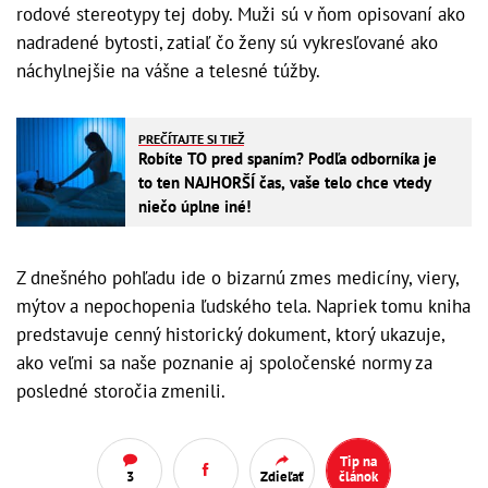
rodové stereotypy tej doby. Muži sú v ňom opisovaní ako
nadradené bytosti, zatiaľ čo ženy sú vykresľované ako
náchylnejšie na vášne a telesné túžby.
PREČÍTAJTE SI TIEŽ
Robíte TO pred spaním? Podľa odborníka je
to ten NAJHORŠÍ čas, vaše telo chce vtedy
niečo úplne iné!
Z dnešného pohľadu ide o bizarnú zmes medicíny, viery,
mýtov a nepochopenia ľudského tela. Napriek tomu kniha
predstavuje cenný historický dokument, ktorý ukazuje,
ako veľmi sa naše poznanie aj spoločenské normy za
posledné storočia zmenili.
Tip na
3
Zdieľať
článok