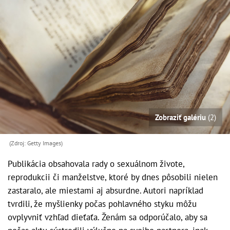
Zobraziť galériu
(2)
(Zdroj: Getty Images)
Publikácia obsahovala rady o sexuálnom živote,
reprodukcii či manželstve, ktoré by dnes pôsobili nielen
zastaralo, ale miestami aj absurdne. Autori napríklad
tvrdili, že myšlienky počas pohlavného styku môžu
ovplyvniť vzhľad dieťaťa. Ženám sa odporúčalo, aby sa