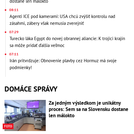
dostane len málokto
08:11
Agenti ICE pod kamerami: USA chcú zvýšiť kontrolu nad
zásahmi, zábery však nemusia zverejniť
07:29
Turecko láka Egypt do novej obrannej aliancie: K trojici krajín
sa môže pridať ďalšia veľmoc
07:11
Irán pritvrdzuje: Obnovenie plavby cez Hormuz má svoje
podmienky!
DOMÁCE SPRÁVY
Za jedným výsledkom je unikátny
proces: Sem sa na Slovensku dostane
len málokto
FOTO