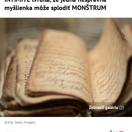
myšlienka môže splodiť MONŠTRUM
Zobraziť galériu
(2)
(Zdroj: Getty Images)