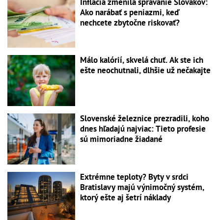
Inflácia zmenila správanie Slovákov:
Ako narábať s peniazmi, keď
nechcete zbytočne riskovať?
Málo kalórií, skvelá chuť. Ak ste ich
ešte neochutnali, dlhšie už nečakajte
Slovenské železnice prezradili, koho
dnes hľadajú najviac: Tieto profesie
sú mimoriadne žiadané
Extrémne teploty? Byty v srdci
Bratislavy majú výnimočný systém,
ktorý ešte aj šetrí náklady