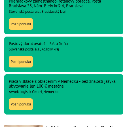
Priehradkový zamestnanec- retailový poradca, Pošta
Bratislava 33, Nám. Biely kríž 6, Bratislava
Slovenská pošta, a.s., Bratislavský kraj
Pozri ponuku
Poštový doručovateľ - Pošta Seňa
Slovenská pošta, a.s., Košický kraj
Pozri ponuku
Práca v sklade s oblečením v Nemecku - bez znalosti jazyka,
ubytovanie len 100 € mesačne
Awork Logistik GmbH, Nemecko
Pozri ponuku