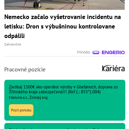
Nemecko začalo vyšetrovanie incidentu na
letisku: Dron s výbušninou kontrolovane
odpálili
Zahraničné
Pracovné pozície
Zarábaj 1500€ ako operátor výroby v Gbeľanoch, doprava zo
Žilinského kraja zabezpečená!!! (Ref.č.: 855*1.004)
Manuvia a.s., Žilinský kraj
Pozri ponuku