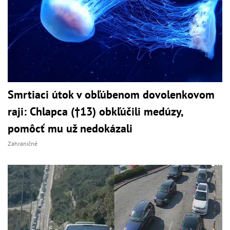
Smrtiaci útok v obľúbenom dovolenkovom
raji: Chlapca (†13) obkľúčili medúzy,
pomôcť mu už nedokázali
Zahraničné