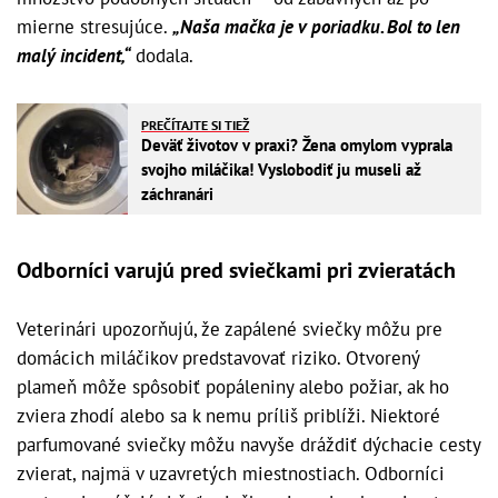
mierne stresujúce.
„Naša mačka je v poriadku. Bol to len
malý incident,“
dodala.
PREČÍTAJTE SI TIEŽ
Deväť životov v praxi? Žena omylom vyprala
svojho miláčika! Vyslobodiť ju museli až
záchranári
Odborníci varujú pred sviečkami pri zvieratách
Veterinári upozorňujú, že zapálené sviečky môžu pre
domácich miláčikov predstavovať riziko. Otvorený
plameň môže spôsobiť popáleniny alebo požiar, ak ho
zviera zhodí alebo sa k nemu príliš priblíži. Niektoré
parfumované sviečky môžu navyše dráždiť dýchacie cesty
zvierat, najmä v uzavretých miestnostiach. Odborníci