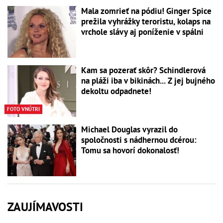
Mala zomrieť na pódiu! Ginger Spice
prežila vyhrážky teroristu, kolaps na
vrchole slávy aj poníženie v spálni
Kam sa pozerať skôr? Schindlerová
na pláži iba v bikinách... Z jej bujného
dekoltu odpadnete!
FOTO VNÚTRI
Michael Douglas vyrazil do
spoločnosti s nádhernou dcérou:
Tomu sa hovorí dokonalosť!
ZAUJÍMAVOSTI