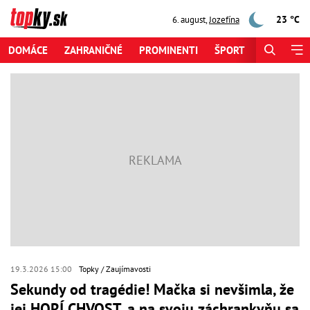
23 °C
6. august
,
Jozefína
DOMÁCE
ZAHRANIČNÉ
PROMINENTI
ŠPORT
ZAUJÍMAV
19.3.2026 15:00
Topky
Zaujímavosti
Sekundy od tragédie! Mačka si nevšimla, že
jej HORÍ CHVOST, a na svoju záchrankyňu sa