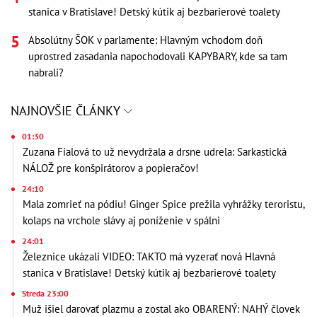
stanica v Bratislave! Detský kútik aj bezbarierové toalety
Absolútny ŠOK v parlamente: Hlavným vchodom doň
uprostred zasadania napochodovali KAPYBARY, kde sa tam
nabrali?
NAJNOVŠIE ČLÁNKY
01:30
Zuzana Fialová to už nevydržala a drsne udrela: Sarkastická
NÁLOŽ pre konšpirátorov a popieračov!
24:10
Mala zomrieť na pódiu! Ginger Spice prežila vyhrážky teroristu,
kolaps na vrchole slávy aj poníženie v spálni
24:01
Železnice ukázali VIDEO: TAKTO má vyzerať nová Hlavná
stanica v Bratislave! Detský kútik aj bezbarierové toalety
Streda 23:00
Muž išiel darovať plazmu a zostal ako OBARENÝ: NAHÝ človek