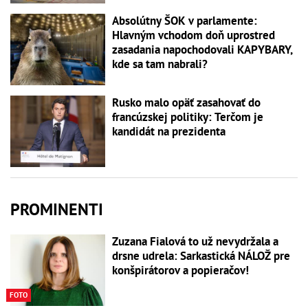
Absolútny ŠOK v parlamente:
Hlavným vchodom doň uprostred
zasadania napochodovali KAPYBARY,
kde sa tam nabrali?
Rusko malo opäť zasahovať do
francúzskej politiky: Terčom je
kandidát na prezidenta
PROMINENTI
Zuzana Fialová to už nevydržala a
drsne udrela: Sarkastická NÁLOŽ pre
konšpirátorov a popieračov!
FOTO