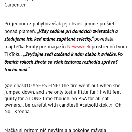
Carpenter
Pri jednom z pohybov však jej chvost jemne prešiel
ponad plameň.
„Vždy sedíme pri domácich zvieratách a
sledujeme ich, keď máme zapálené sviečky,“
povedala
majiteľka Emily pre magazín
Newsweek
prostredníctvom
TikToku.
„Zvyčajne sedí otočená k nám alebo k sviečke. Po
ôsmich rokoch života sa však tentoraz rozhodla správať
trochu inak.“
@elenasd10
‼️SHES FINE! The fire went out when she
jumped down, and she only lost a little fur ‼️I will feel
guilty for a LONG time though. So PSA for all cat
owners… be careful with candles!!
#catsoftiktok
♬ Oh
No - Kreepa
Mačka si pritom nič nevšimla a pokojne mávala