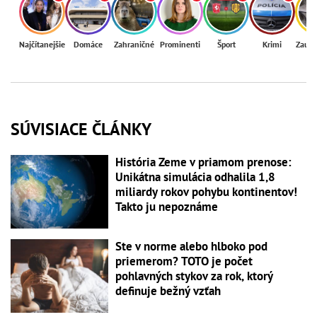
Najčítanejšie
Domáce
Zahraničné
Prominenti
Šport
Krimi
Zaují
SÚVISIACE ČLÁNKY
História Zeme v priamom prenose:
Unikátna simulácia odhalila 1,8
miliardy rokov pohybu kontinentov!
Takto ju nepoznáme
Ste v norme alebo hlboko pod
priemerom? TOTO je počet
pohlavných stykov za rok, ktorý
definuje bežný vzťah