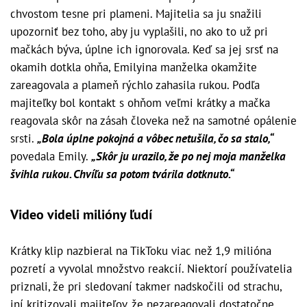
chvostom tesne pri plameni. Majitelia sa ju snažili
upozorniť bez toho, aby ju vyplašili, no ako to už pri
mačkách býva, úplne ich ignorovala. Keď sa jej srsť na
okamih dotkla ohňa, Emilyina manželka okamžite
zareagovala a plameň rýchlo zahasila rukou. Podľa
majiteľky bol kontakt s ohňom veľmi krátky a mačka
reagovala skôr na zásah človeka než na samotné opálenie
srsti.
„Bola úplne pokojná a vôbec netušila, čo sa stalo,“
povedala Emily.
„Skôr ju urazilo, že po nej moja manželka
švihla rukou. Chvíľu sa potom tvárila dotknuto.“
Video videli milióny ľudí
Krátky klip nazbieral na TikToku viac než 1,9 milióna
pozretí a vyvolal množstvo reakcií. Niektorí používatelia
priznali, že pri sledovaní takmer nadskočili od strachu,
iní kritizovali majiteľov, že nezareagovali dostatočne