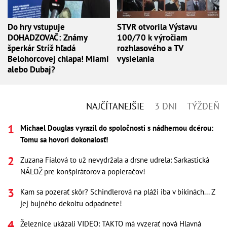
Do hry vstupuje
STVR otvorila Výstavu
DOHADZOVAČ: Známy
100/70 k výročiam
šperkár Stríž hľadá
rozhlasového a TV
Belohorcovej chlapa! Miami
vysielania
alebo Dubaj?
NAJČÍTANEJŠIE
3 DNI
TÝŽDEŇ
Michael Douglas vyrazil do spoločnosti s nádhernou dcérou:
Tomu sa hovorí dokonalosť!
Zuzana Fialová to už nevydržala a drsne udrela: Sarkastická
NÁLOŽ pre konšpirátorov a popieračov!
Kam sa pozerať skôr? Schindlerová na pláži iba v bikinách... Z
jej bujného dekoltu odpadnete!
Železnice ukázali VIDEO: TAKTO má vyzerať nová Hlavná