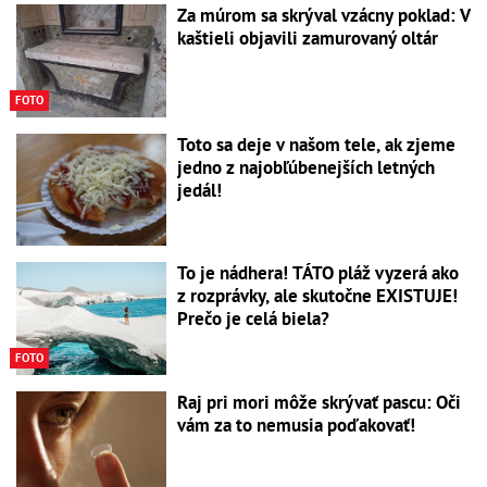
Za múrom sa skrýval vzácny poklad: V
kaštieli objavili zamurovaný oltár
FOTO
Toto sa deje v našom tele, ak zjeme
jedno z najobľúbenejších letných
jedál!
To je nádhera! TÁTO pláž vyzerá ako
z rozprávky, ale skutočne EXISTUJE!
Prečo je celá biela?
FOTO
Raj pri mori môže skrývať pascu: Oči
vám za to nemusia poďakovať!