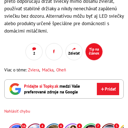
preto odporúčajú držať sviečky mimo dosahu zvierat,
používať stabilné držiaky a nikdy nenechávať zapálenú
sviečku bez dozoru. Alternatívou môžu byť aj LED sviečky
alebo produkty určené špeciálne pre domácnosti s
domácimi miláčikmi.
Tip na
2
Zdieľať
článok
Viac o téme:
Zviera
,
Mačka
,
Oheň
Pridajte si Topky.sk
medzi Vaše
Pridať
preferované zdroje na Google
Nahlásiť chybu
16
4
4
4
7
5