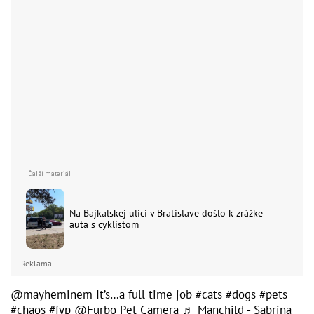
Na Bajkalskej ulici v Bratislave došlo k zrážke
auta s cyklistom
Reklama
@mayheminem
It’s…a full time job
#cats
#dogs
#pets
#chaos
#fyp
@Furbo Pet Camera
♬ Manchild - Sabrina