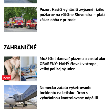
Pozor: Hasiči vyhlásili zvýšené riziko
požiarov na väčšine Slovenska – platí
zákaz ohňa v prírode
ZAHRANIČNÉ
Muž išiel darovať plazmu a zostal ako
OBARENÝ: NAHÝ človek v strope,
veľký policajný úder
FOTO
Nemecko začalo vyšetrovanie
incidentu na letisku: Dron s
výbušninou kontrolovane odpálili