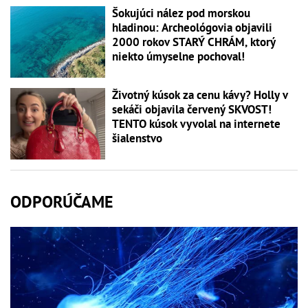
Šokujúci nález pod morskou
hladinou: Archeológovia objavili
2000 rokov STARÝ CHRÁM, ktorý
niekto úmyselne pochoval!
Životný kúsok za cenu kávy? Holly v
sekáči objavila červený SKVOST!
TENTO kúsok vyvolal na internete
šialenstvo
ODPORÚČAME