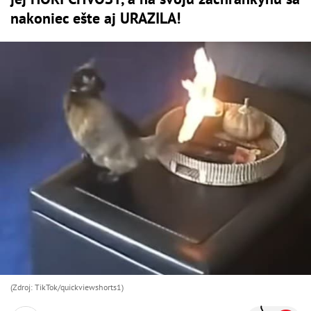
nakoniec ešte aj URAZILA!
(Zdroj: TikTok/quickviewshorts1)