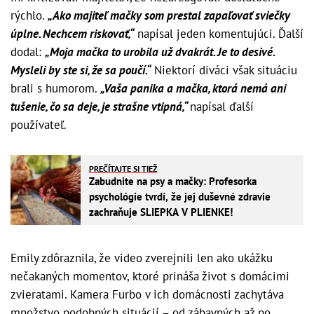
rýchlo.
„Ako majiteľ mačky som prestal zapaľovať sviečky
úplne. Nechcem riskovať,“
napísal jeden komentujúci. Ďalší
dodal:
„Moja mačka to urobila už dvakrát. Je to desivé.
Mysleli by ste si, že sa poučí.“
Niektorí diváci však situáciu
brali s humorom.
„Vaša panika a mačka, ktorá nemá ani
tušenie, čo sa deje, je strašne vtipná,“
napísal ďalší
používateľ.
PREČÍTAJTE SI TIEŽ
Zabudnite na psy a mačky: Profesorka
psychológie tvrdí, že jej duševné zdravie
zachraňuje SLIEPKA V PLIENKE!
Emily zdôraznila, že video zverejnili len ako ukážku
nečakaných momentov, ktoré prináša život s domácimi
zvieratami. Kamera Furbo v ich domácnosti zachytáva
množstvo podobných situácií – od zábavných až po