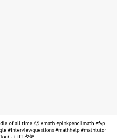
dle of all time 🙂
#math
#pinkpencilmath
#fyp
gle
#interviewquestions
#mathhelp
#mathtutor
r Vlog) - 山口夕依