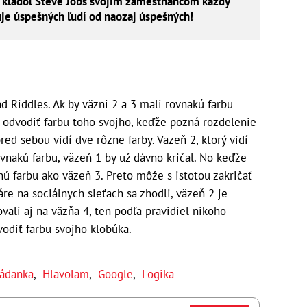
 kládol Steve Jobs svojim zamestnancom každý
je úspešných ľudí od naozaj úspešných!
d Riddles. Ak by väzni 2 a 3 mali rovnakú farbu
o odvodiť farbu toho svojho, keďže pozná rozdelenie
red sebou vidí dve rôzne farby. Väzeň 2, ktorý vidí
ovnakú farbu, väzeň 1 by už dávno kričal. No keďže
nú farbu ako väzeň 3. Preto môže s istotou zakričať
e na sociálnych sieťach sa zhodli, väzeň 2 je
vali aj na väzňa 4, ten podľa pravidiel nikoho
vodiť farbu svojho klobúka.
ádanka
,
Hlavolam
,
Google
,
Logika