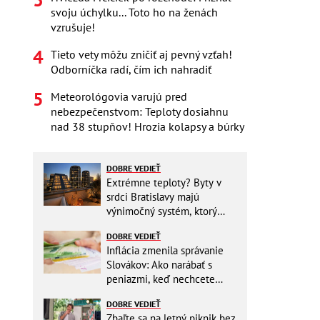
svoju úchylku... Toto ho na ženách
vzrušuje!
Tieto vety môžu zničiť aj pevný vzťah!
Odborníčka radí, čím ich nahradiť
Meteorológovia varujú pred
nebezpečenstvom: Teploty dosiahnu
nad 38 stupňov! Hrozia kolapsy a búrky
DOBRE VEDIEŤ
Extrémne teploty? Byty v
srdci Bratislavy majú
výnimočný systém, ktorý
ešte aj šetrí náklady
DOBRE VEDIEŤ
Inflácia zmenila správanie
Slovákov: Ako narábať s
peniazmi, keď nechcete
zbytočne riskovať?
DOBRE VEDIEŤ
Zbaľte sa na letný piknik bez