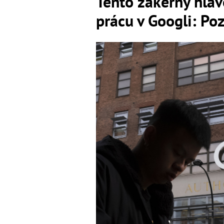
Tento zákerný hlav
prácu v Googli: P