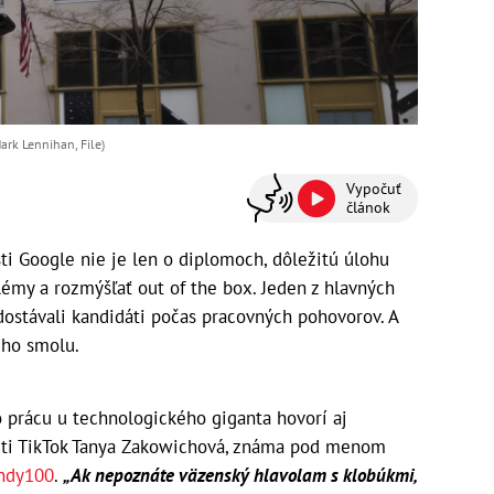
ark Lennihan, File)
Vypočuť
článok
i Google nie je len o diplomoch, dôležitú úlohu
lémy a rozmýšľať out of the box. Jeden z hlavných
dostávali kandidáti počas pracovných pohovorov. A
cho smolu.
 prácu u technologického giganta hovorí aj
ieti TikTok Tanya Zakowichová, známa pod menom
ndy100
.
„Ak nepoznáte väzenský hlavolam s klobúkmi,