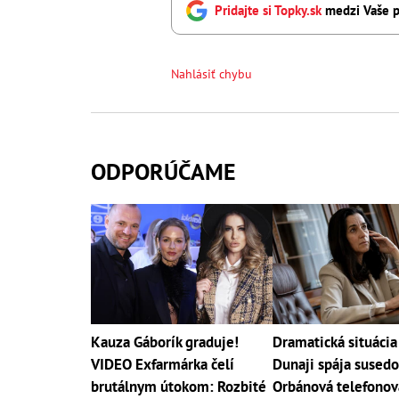
Pridajte si Topky.sk
medzi Vaše p
Nahlásiť chybu
ODPORÚČAME
Kauza Gáborík graduje!
Dramatická situácia
VIDEO Exfarmárka čelí
Dunaji spája susedo
brutálnym útokom: Rozbité
Orbánová telefonov