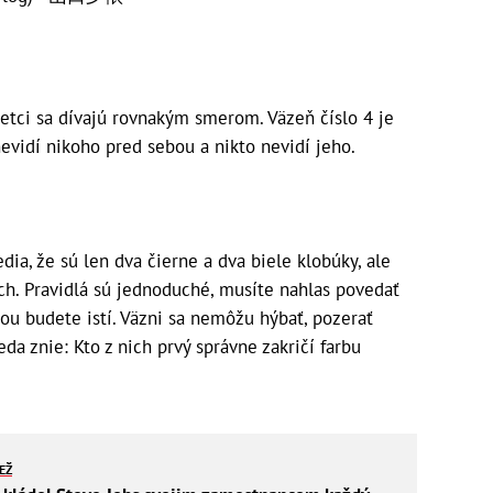
šetci sa dívajú rovnakým smerom. Väzeň číslo 4 je
vidí nikoho pred sebou a nikto nevidí jeho.
dia, že sú len dva čierne a dva biele klobúky, ale
ich. Pravidlá sú jednoduché, musíte nahlas povedať
ňou budete istí. Väzni sa nemôžu hýbať, pozerať
eda znie: Kto z nich prvý správne zakričí farbu
IEŽ