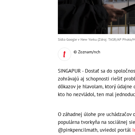
Sídlo Google v New Yorku (Zdroj: TASR/AP Photo/M
© Zoznam/nch
SINGAPUR - Dostať sa do spoločnost
zohrávajú aj schopnosti riešiť prob
dôkazov je hlavolam, ktorý údajne 
kto ho nezvládol, ten mal jednodu
O záhadnej úlohe pre uchádzačov o
populárna tvorkyňa na sociálnej s
@pinkpencilmath, uviedol portál
I