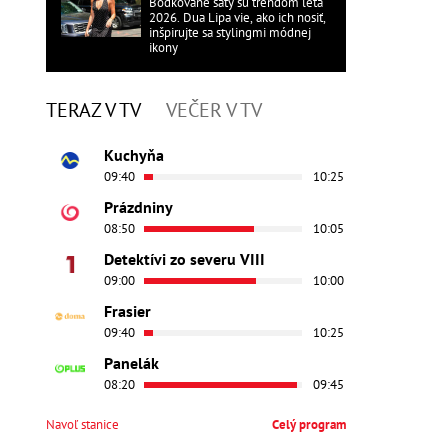
Bodkované šaty sú trendom leta
2026. Dua Lipa vie, ako ich nosiť,
inšpirujte sa stylingmi módnej
ikony
TERAZ V TV
VEČER V TV
Kuchyňa
09:40
10:25
Prázdniny
08:50
10:05
Detektívi zo severu VIII
09:00
10:00
Frasier
09:40
10:25
Panelák
08:20
09:45
Navoľ stanice
Celý program