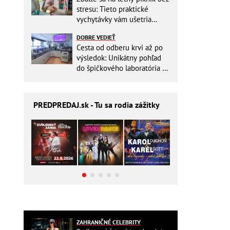
stresu: Tieto praktické
vychytávky vám ušetria
miesto v batohu!
DOBRE VEDIEŤ
Cesta od odberu krvi až po
výsledok: Unikátny pohľad
do špičkového laboratória na
Slovensku
PREDPREDAJ
.sk - Tu sa rodia zážitky
ZAHRANIČNÉ CELEBRITY