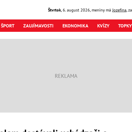
Štvrtok
,
6. august
2026
,
meniny má
Jozefína
, z
ŠPORT
ZAUJÍMAVOSTI
EKONOMIKA
KVÍZY
TOPKY