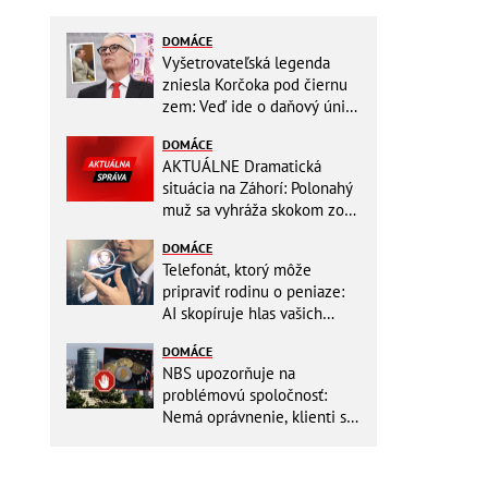
DOMÁCE
Vyšetrovateľská legenda
zniesla Korčoka pod čiernu
zem: Veď ide o daňový únik
za DESAŤTISÍCE a trestá sa
DOMÁCE
basou!
AKTUÁLNE Dramatická
situácia na Záhorí: Polonahý
muž sa vyhráža skokom zo
stožiara, vlaky cez stanicu
DOMÁCE
nepremávajú
Telefonát, ktorý môže
pripraviť rodinu o peniaze:
AI skopíruje hlas vašich
blízkych, odborníci radia
DOMÁCE
jednoduchý trik
NBS upozorňuje na
problémovú spoločnosť:
Nemá oprávnenie, klienti sa
vystavujú veľkému riziku