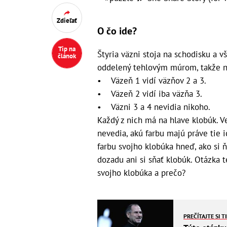
Zdieľať
O čo ide?
Tip na
Štyria väzni stoja na schodisku a v
článok
oddelený tehlovým múrom, takže ne
• Väzeň 1 vidí väzňov 2 a 3.
• Väzeň 2 vidí iba väzňa 3.
• Väzni 3 a 4 nevidia nikoho.
Každý z nich má na hlave klobúk. Ve
nevedia, akú farbu majú práve tie 
farbu svojho klobúka hneď, ako si 
dozadu ani si sňať klobúk. Otázka t
svojho klobúka a prečo?
PREČÍTAJTE SI T