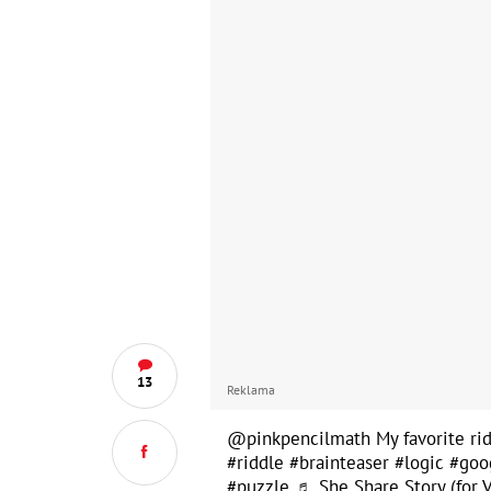
13
Reklama
@pinkpencilmath
My favorite rid
#riddle
#brainteaser
#logic
#goo
#puzzle
♬ She Share Story (fo