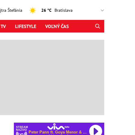
ajtra Štefánia
26 °C
 TV
LIFESTYLE
VOĽNÝ ČAS
STREAM
NAŽIVO
Peter Pann ft. Goya Menor & Kali