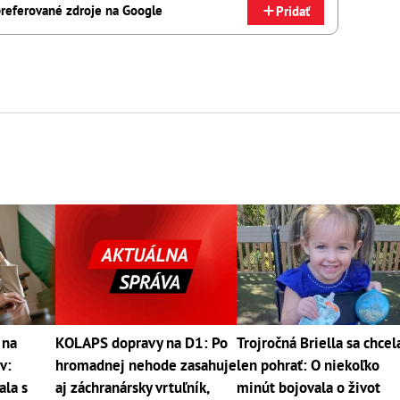
referované zdroje na Google
Pridať
 na
KOLAPS dopravy na D1: Po
Trojročná Briella sa chcel
v:
hromadnej nehode zasahuje
len pohrať: O niekoľko
ala s
aj záchranársky vrtuľník,
minút bojovala o život