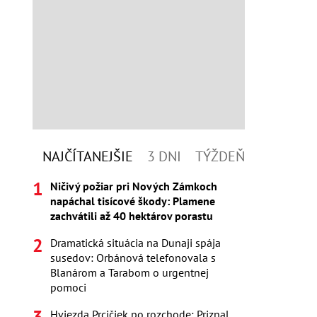
NAJČÍTANEJŠIE
3 DNI
TÝŽDEŇ
Ničivý požiar pri Nových Zámkoch
napáchal tisícové škody: Plamene
zachvátili až 40 hektárov porastu
Dramatická situácia na Dunaji spája
susedov: Orbánová telefonovala s
Blanárom a Tarabom o urgentnej
pomoci
Hviezda Prcičiek po rozchode: Priznal