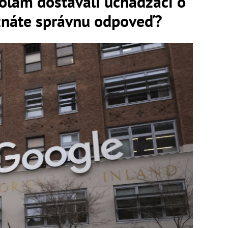
olam dostávali uchádzači o
oznáte správnu odpoveď?