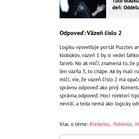
Túto otázku
deň: Oddeľu
Odpoveď: Väzeň číslo 2
Logiku vysvetľuje portál Puzzles an
klobúkov, väzeň 1 by si vedel ľahk
farieb. No ak mlčí, znamená to, že p
len väzňa 3, to chápe. Ak by mali r
mlčí, vie, že väzeň číslo 2 má opač
správnu odpoveď ako prvý. Komentár
správna odpoveď. Hoci niektorí tipo
nevidí, a teda nemá ako logicky od
Viac o téme:
Riešenie
,
Pohovor
,
H