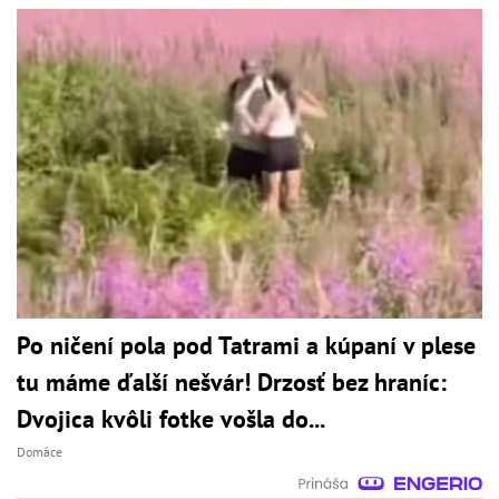
Po ničení pola pod Tatrami a kúpaní v plese
tu máme ďalší nešvár! Drzosť bez hraníc:
Dvojica kvôli fotke vošla do...
Domáce