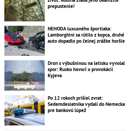
život: Rodina žiada jeho okamžité
prepustenie!
NEHODA luxusného športiaka:
Lamborghini sa rútilo z kopca, druhé
auto dopadlo po čelnej zrážke horšie
Dron s výbušninou na letisku vyvolal
spor: Rusko hovorí o provokácii
Kyjeva
Po 12 rokoch prišiel zvrat:
Sedemdesiatnika vydali do Nemecka
pre bankovú lúpež