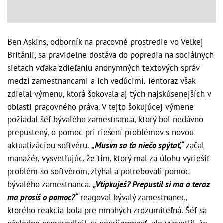
Ben Askins, odborník na pracovné prostredie vo Veľkej
Británii, sa pravidelne dostáva do popredia na sociálnych
sieťach vďaka zdieľaniu anonymných textových správ
medzi zamestnancami a ich vedúcimi. Tentoraz však
zdieľal výmenu, ktorá šokovala aj tých najskúsenejších v
oblasti pracovného práva. V tejto šokujúcej výmene
požiadal šéf bývalého zamestnanca, ktorý bol nedávno
prepustený, o pomoc pri riešení problémov s novou
aktualizáciou softvéru.
„Musím sa ťa niečo spýtať,“
začal
manažér, vysvetľujúc, že tím, ktorý mal za úlohu vyriešiť
problém so softvérom, zlyhal a potrebovali pomoc
bývalého zamestnanca.
„Vtipkuješ? Prepustil si ma a teraz
ma prosíš o pomoc?“
reagoval bývalý zamestnanec,
ktorého reakcia bola pre mnohých zrozumiteľná. Šéf sa
následne ospravedlnil za nepríjemnosť, ale vysvetlil, že