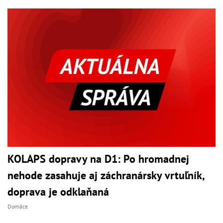
KOLAPS dopravy na D1: Po hromadnej
nehode zasahuje aj záchranársky vrtuľník,
doprava je odklaňaná
Domáce