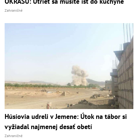
OKRASU: Utrieť sa musíte ísť do kuchyne
Zahraničné
Húsíovia udreli v Jemene: Útok na tábor si
vyžiadal najmenej desať obetí
Zahraničné