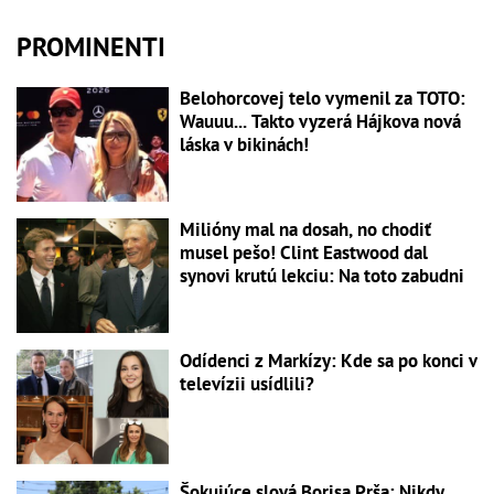
PROMINENTI
Belohorcovej telo vymenil za TOTO:
Wauuu... Takto vyzerá Hájkova nová
láska v bikinách!
Milióny mal na dosah, no chodiť
musel pešo! Clint Eastwood dal
synovi krutú lekciu: Na toto zabudni
Odídenci z Markízy: Kde sa po konci v
televízii usídlili?
Šokujúce slová Borisa Prša: Nikdy