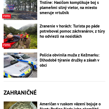
Trstíne: Hasičom komplikuje boj s
plameňmi silný vietor, na miesto
smeruje vrtuľník
FOTO
Zranenie v horách: Turista po páde
potreboval pomoc záchranárov, z túry
ho odviezli na nosidlách
FOTO
Polícia obvinila muža z Kežmarku:
Dlhodobé týranie družky a zásah v
obci
ZAHRANIČNÉ
Američan v ruskom väzení bojuje o