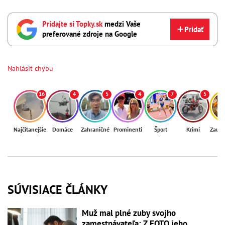
Pridajte si Topky.sk
medzi Vaše
Pridať
preferované zdroje na Google
Nahlásiť chybu
16
4
5
4
7
5
Najčítanejšie
Domáce
Zahraničné
Prominenti
Šport
Krimi
Zaují
SÚVISIACE ČLÁNKY
Muž mal plné zuby svojho
zamestnávateľa: Z FOTO jeho