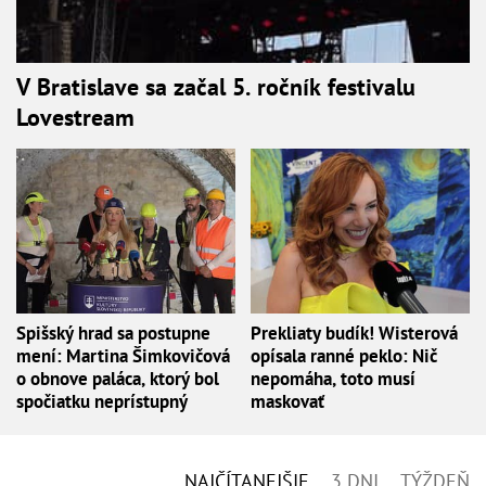
V Bratislave sa začal 5. ročník festivalu
Lovestream
Spišský hrad sa postupne
Prekliaty budík! Wisterová
mení: Martina Šimkovičová
opísala ranné peklo: Nič
o obnove paláca, ktorý bol
nepomáha, toto musí
spočiatku neprístupný
maskovať
NAJČÍTANEJŠIE
3 DNI
TÝŽDEŇ