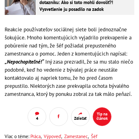
dotazníku: Ako si toto mohli dovoliť?!
Vysvetlenie ju posadilo na zadok
Reakcie používateľov sociálnej siete boli jednoznačne
šokujúce. Mnoho komentujúcich vyjadrilo prekvapenie a
pobúrenie nad tým, že šéf požiadal prepusteného
zamestnanca o pomoc. Jeden z komentujúcich napísal:
„Nepochopiteľné!“
Iný zasa prezradil, že sa mu stalo niečo
podobné, keď ho vedenie z bývalej práce neustále
kontaktovalo aj napriek tomu, že ho pred časom
prepustilo. Niektorých zase prekvapila ochota bývalého
zamestnanca, ktorý by ponuku zobral za tak málo peňazí.
Tip na
4
Zdieľať
článok
Viac o téme:
Práca
,
Výpoveď
,
Zamestanec
,
Šéf