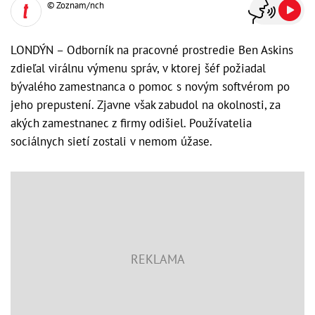
© Zoznam/nch
LONDÝN – Odborník na pracovné prostredie Ben Askins
zdieľal virálnu výmenu správ, v ktorej šéf požiadal
bývalého zamestnanca o pomoc s novým softvérom po
jeho prepustení. Zjavne však zabudol na okolnosti, za
akých zamestnanec z firmy odišiel. Používatelia
sociálnych sietí zostali v nemom úžase.