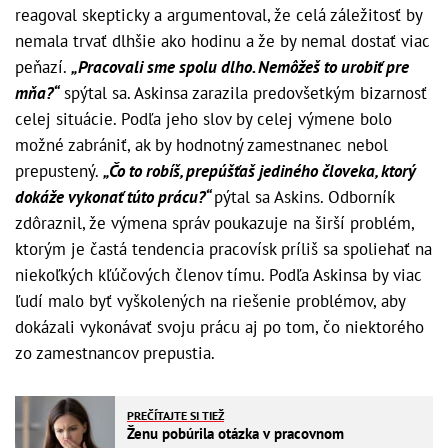
reagoval skepticky a argumentoval, že celá záležitosť by
nemala trvať dlhšie ako hodinu a že by nemal dostať viac
peňazí.
„Pracovali sme spolu dlho. Nemôžeš to urobiť pre
mňa?“
spýtal sa. Askinsa zarazila predovšetkým bizarnosť
celej situácie. Podľa jeho slov by celej výmene bolo
možné zabrániť, ak by hodnotný zamestnanec nebol
prepustený.
„Čo to robíš, prepúšťaš jediného človeka, ktorý
dokáže vykonať túto prácu?“
pýtal sa Askins. Odborník
zdôraznil, že výmena správ poukazuje na širší problém,
ktorým je častá tendencia pracovísk príliš sa spoliehať na
niekoľkých kľúčových členov tímu. Podľa Askinsa by viac
ľudí malo byť vyškolených na riešenie problémov, aby
dokázali vykonávať svoju prácu aj po tom, čo niektorého
zo zamestnancov prepustia.
PREČÍTAJTE SI TIEŽ
Ženu pobúrila otázka v pracovnom