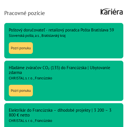
Pracovné pozície
Poštový doručovateľ - retailový poradca Pošta Bratislava 59
Slovenská pošta, a.s., Bratislavský kraj
Pozri ponuku
Hľadáme zváračov CO₂ (135) do Francúzska | Ubytovanie
zdarma
CHRISTAL s. r. o., Francúzsko
Pozri ponuku
Elektrikár do Francúzska – dlhodobé projekty | 3 200 – 3
800 € netto
CHRISTAL s. r. o., Francúzsko