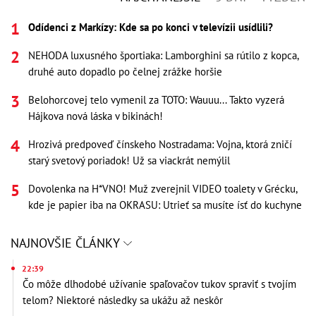
Odídenci z Markízy: Kde sa po konci v televízii usídlili?
NEHODA luxusného športiaka: Lamborghini sa rútilo z kopca,
druhé auto dopadlo po čelnej zrážke horšie
Belohorcovej telo vymenil za TOTO: Wauuu... Takto vyzerá
Hájkova nová láska v bikinách!
Hrozivá predpoveď čínskeho Nostradama: Vojna, ktorá zničí
starý svetový poriadok! Už sa viackrát nemýlil
Dovolenka na H*VNO! Muž zverejnil VIDEO toalety v Grécku,
kde je papier iba na OKRASU: Utrieť sa musíte ísť do kuchyne
NAJNOVŠIE ČLÁNKY
22:39
Čo môže dlhodobé užívanie spaľovačov tukov spraviť s tvojím
telom? Niektoré následky sa ukážu až neskôr