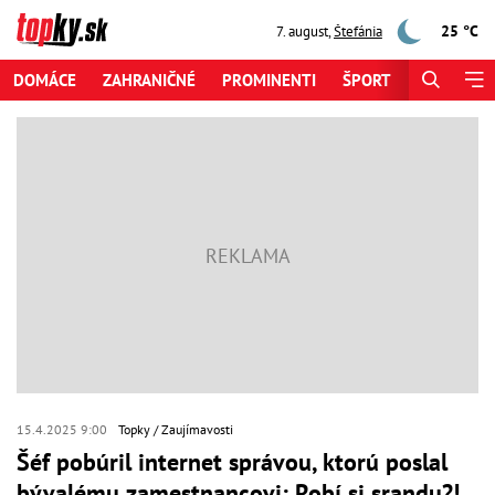
25 °C
7. august
,
Štefánia
DOMÁCE
ZAHRANIČNÉ
PROMINENTI
ŠPORT
ZAUJÍMAV
15.4.2025 9:00
Topky
Zaujímavosti
Šéf pobúril internet správou, ktorú poslal
bývalému zamestnancovi: Robí si srandu?!