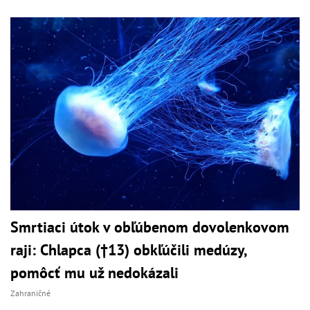
Smrtiaci útok v obľúbenom dovolenkovom
raji: Chlapca (†13) obkľúčili medúzy,
pomôcť mu už nedokázali
Zahraničné