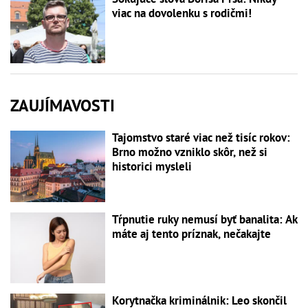
viac na dovolenku s rodičmi!
ZAUJÍMAVOSTI
Tajomstvo staré viac než tisíc rokov:
Brno možno vzniklo skôr, než si
historici mysleli
Tŕpnutie ruky nemusí byť banalita: Ak
máte aj tento príznak, nečakajte
Korytnačka kriminálnik: Leo skončil