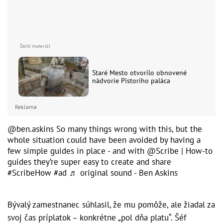
Staré Mesto otvorilo obnovené
nádvorie Pistoriho paláca
Reklama
@ben.askins
So many things wrong with this, but the
whole situation could have been avoided by having a
few simple guides in place - and with @Scribe | How-to
guides they’re super easy to create and share
#ScribeHow
#ad
♬ original sound - Ben Askins
Bývalý zamestnanec súhlasil, že mu pomôže, ale žiadal za
svoj čas príplatok – konkrétne „pol dňa platu“. Šéf