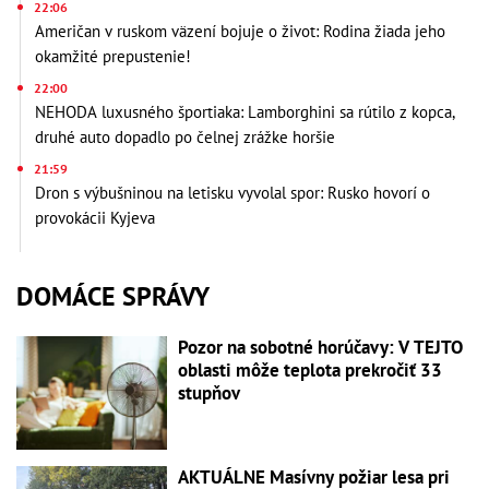
22:06
Američan v ruskom väzení bojuje o život: Rodina žiada jeho
okamžité prepustenie!
22:00
NEHODA luxusného športiaka: Lamborghini sa rútilo z kopca,
druhé auto dopadlo po čelnej zrážke horšie
21:59
Dron s výbušninou na letisku vyvolal spor: Rusko hovorí o
provokácii Kyjeva
DOMÁCE SPRÁVY
Pozor na sobotné horúčavy: V TEJTO
oblasti môže teplota prekročiť 33
stupňov
AKTUÁLNE Masívny požiar lesa pri