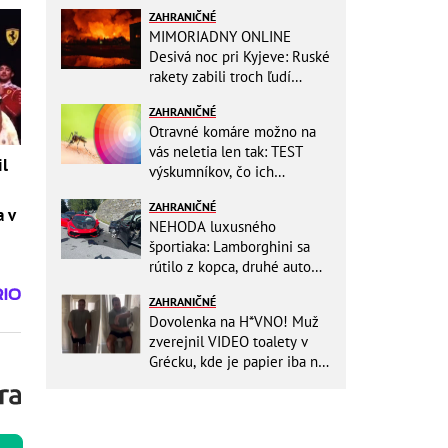
ZAHRANIČNÉ
MIMORIADNY ONLINE
Desivá noc pri Kyjeve: Ruské
rakety zabili troch ľudí
vrátane dieťaťa, ozývali sa
ZAHRANIČNÉ
výbuchy
Otravné komáre možno na
vás neletia len tak: TEST
il
výskumníkov, čo ich
priťahujú najviac?
ZAHRANIČNÉ
a v
NEHODA luxusného
športiaka: Lamborghini sa
rútilo z kopca, druhé auto
dopadlo po čelnej zrážke
ZAHRANIČNÉ
horšie
Dovolenka na H*VNO! Muž
zverejnil VIDEO toalety v
Grécku, kde je papier iba na
OKRASU: Utrieť sa musíte ísť
do kuchyne