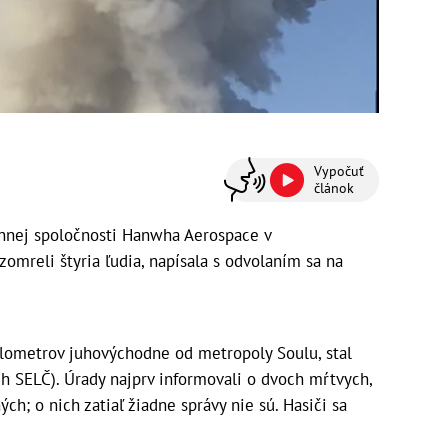
Vypočuť
článok
annej spoločnosti Hanwha Aerospace v
mreli štyria ľudia, napísala s odvolaním sa na
ilometrov juhovýchodne od metropoly Soulu, stal
h SELČ). Úrady najprv informovali o dvoch mŕtvych,
h; o nich zatiaľ žiadne správy nie sú. Hasiči sa