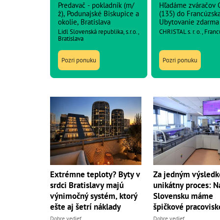
Predavač - pokladník (m/
Hľadáme zváračov 
ž), Podunajské Biskupice a
(135) do Francúzska
okolie, Bratislava
Ubytovanie zdarma
Lidl Slovenská republika, s.r.o.,
CHRISTAL s. r. o., Fran
Bratislava
Pozri ponuku
Pozri ponuku
Extrémne teploty? Byty v
Za jedným výsledk
srdci Bratislavy majú
unikátny proces: N
výnimočný systém, ktorý
Slovensku máme
ešte aj šetrí náklady
špičkové pracovisk
Dobre vedieť
Dobre vedieť