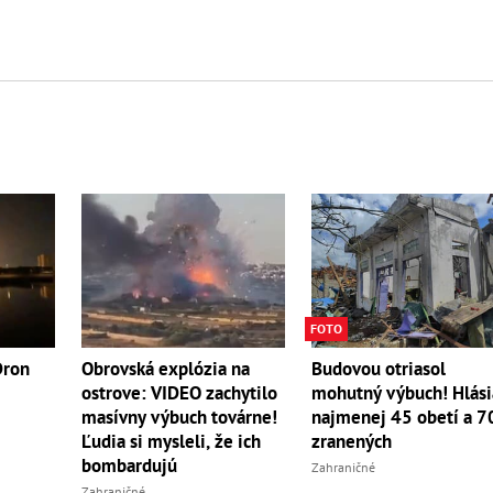
FOTO
Dron
Obrovská explózia na
Budovou otriasol
ostrove: VIDEO zachytilo
mohutný výbuch! Hlási
masívny výbuch továrne!
najmenej 45 obetí a 7
Ľudia si mysleli, že ich
zranených
bombardujú
Zahraničné
Zahraničné