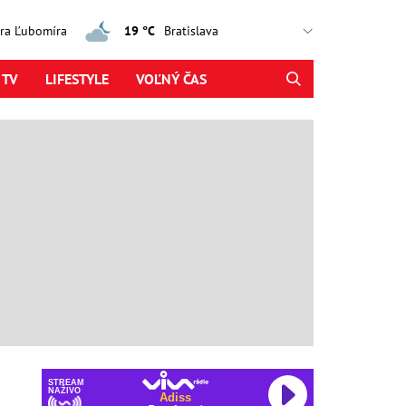
jtra Ľubomíra
19 °C
 TV
LIFESTYLE
VOĽNÝ ČAS
STREAM
NAŽIVO
Adiss