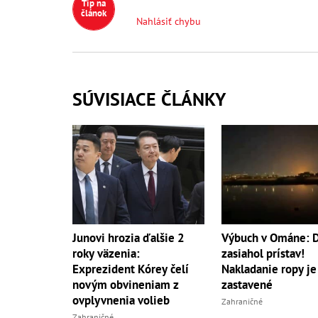
Tip na
článok
Nahlásiť chybu
SÚVISIACE ČLÁNKY
Výbuch v Ománe: 
Junovi hrozia ďalšie 2
zasiahol prístav!
roky väzenia:
Nakladanie ropy je
Exprezident Kórey čelí
zastavené
novým obvineniam z
ovplyvnenia volieb
Zahraničné
Zahraničné