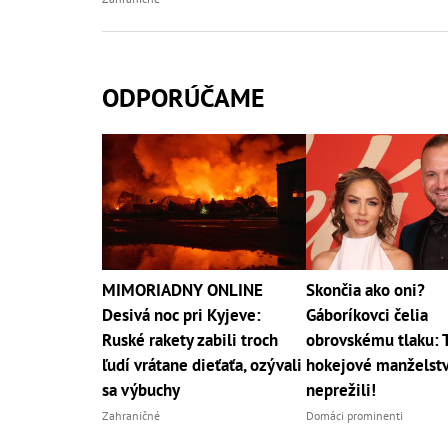
ODPORÚČAME
MIMORIADNY ONLINE
Skončia ako oni?
Desivá noc pri Kyjeve:
Gáboríkovci čelia
Ruské rakety zabili troch
obrovskému tlaku: 
ľudí vrátane dieťaťa, ozývali
hokejové manželst
sa výbuchy
neprežili!
Zahraničné
Domáci prominenti