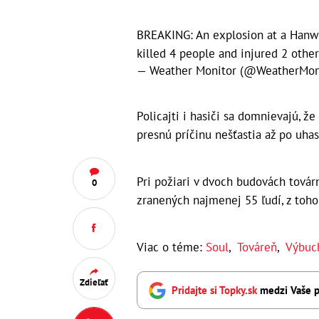
BREAKING: An explosion at a Hanwh
killed 4 people and injured 2 othe
— Weather Monitor (@WeatherMon
Policajti i hasiči sa domnievajú, že
presnú príčinu nešťastia až po uhas
Pri požiari v dvoch budovách tová
0
zranených najmenej 55 ľudí, z toho
Viac o téme:
Soul
,
Továreň
,
Výbuc
Zdieľať
Pridajte si Topky.sk
medzi Vaše p