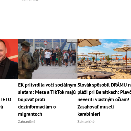
EK pritvrdila voči sociálnym
Slovák spôsobil DRÁMU n
sieťam: Meta a TikTok majú
pláži pri Benátkach: Plavč
TIETO
bojovať proti
neverili vlastným očiam!
vá
dezinformáciám o
Zasahovať museli
migrantoch
karabinieri
Zahraničné
Zahraničné