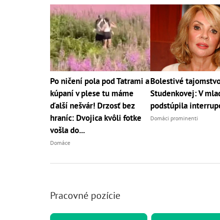
Po ničení pola pod Tatrami a
Bolestivé tajomstv
kúpaní v plese tu máme
Studenkovej: V mla
ďalší nešvár! Drzosť bez
podstúpila interrup
hraníc: Dvojica kvôli fotke
Domáci prominenti
vošla do...
Domáce
Pracovné pozície