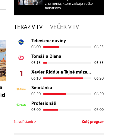
znamenia, ktoré získajú veľké
bohatstvo
TERAZ V TV
VEČER V TV
Televízne noviny
06:00
06:55
Tomáš a Diana
06:15
06:55
Xavier Riddle a Tajné múzeum
06:10
06:20
a
Smotánka
05:50
06:50
íci
Profesionáli
06:00
07:00
Navoľ stanice
Celý program