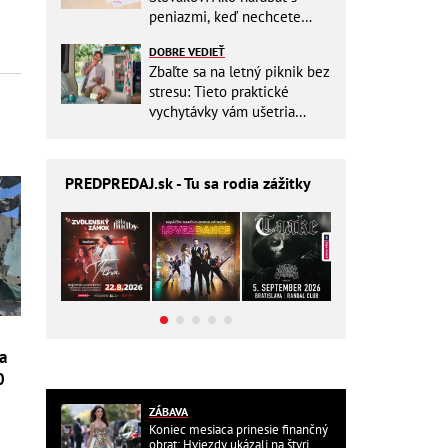
peniazmi, keď nechcete
zbytočne riskovať?
DOBRE VEDIEŤ
Zbaľte sa na letný piknik bez
stresu: Tieto praktické
vychytávky vám ušetria
miesto v batohu!
PREDPREDAJ
.sk - Tu sa rodia zážitky
a
0
ZÁBAVA
Koniec mesiaca prinesie finančný
obrat: Hviezdy ukázali na štyri