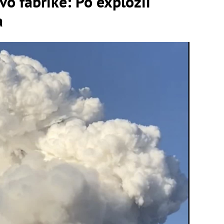
vo fabrike: Po explózii
a