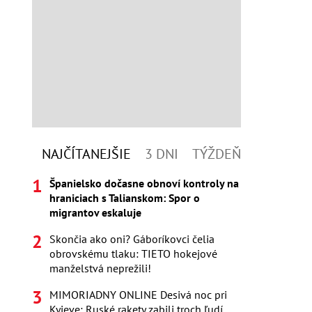
NAJČÍTANEJŠIE
3 DNI
TÝŽDEŇ
Španielsko dočasne obnoví kontroly na
hraniciach s Talianskom: Spor o
migrantov eskaluje
Skončia ako oni? Gáboríkovci čelia
obrovskému tlaku: TIETO hokejové
manželstvá neprežili!
MIMORIADNY ONLINE Desivá noc pri
Kyjeve: Ruské rakety zabili troch ľudí