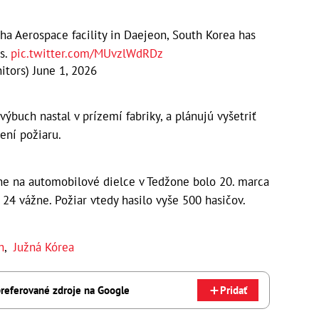
a Aerospace facility in Daejeon, South Korea has
rs.
pic.twitter.com/MUvzlWdRDz
itors)
June 1, 2026
 výbuch nastal v prízemí fabriky, a plánujú vyšetriť
ení požiaru.
rne na automobilové dielce v Tedžone bolo 20. marca
 24 vážne. Požiar vtedy hasilo vyše 500 hasičov.
h
,
Južná Kórea
referované zdroje na Google
Pridať