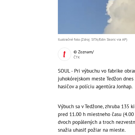
Ilustračné foto (Zdroj: SITA/Edin Skoric via AP)
© Zoznam/
ČTK
SOUL - Pri výbuchu vo fabrike obr
juhokórejskom meste Tedžon dnes zo
hasičov a políciu agentúra Jonhap.
Výbuch sa v Tedžone, zhruba 135 k
pred 11.00 h miestneho času (4.00 
dvoch popálených a troch nezvestnýc
snažia uhasiť požiar na mieste.