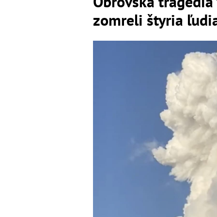
Obrovská tragédia 
zomreli štyria ľudi