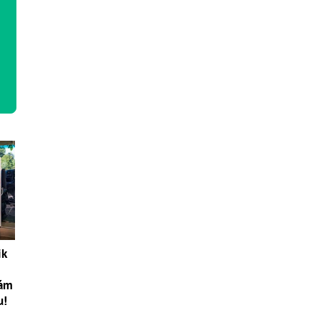
ik
vám
u!