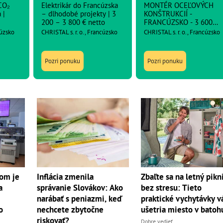
CO₂
Elektrikár do Francúzska
MONTÉR OCEĽOVÝCH
 |
– dlhodobé projekty | 3
KONŠTRUKCIÍ -
200 – 3 800 € netto
FRANCÚZSKO - 3 600
netto
cúzsko
CHRISTAL s. r. o., Francúzsko
CHRISTAL s. r. o., Francúzsko
Pozri ponuku
Pozri ponuku
om je
Inflácia zmenila
Zbaľte sa na letný pikn
a
správanie Slovákov: Ako
bez stresu: Tieto
narábať s peniazmi, keď
praktické vychytávky 
o
nechcete zbytočne
ušetria miesto v batoh
riskovať?
Dobre vedieť