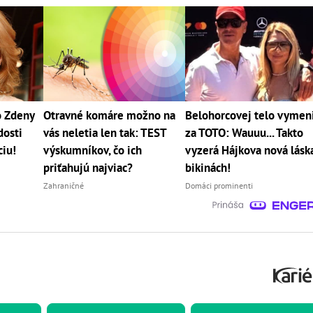
o Zdeny
Otravné komáre možno na
Belohorcovej telo vymen
dosti
vás neletia len tak: TEST
za TOTO: Wauuu... Takto
ciu!
výskumníkov, čo ich
vyzerá Hájkova nová lásk
priťahujú najviac?
bikinách!
Zahraničné
Domáci prominenti