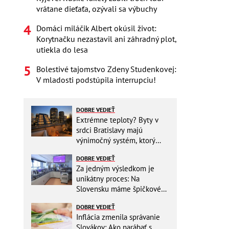
vrátane dieťaťa, ozývali sa výbuchy
Domáci miláčik Albert okúsil život:
Korytnačku nezastavil ani záhradný plot,
utiekla do lesa
Bolestivé tajomstvo Zdeny Studenkovej:
V mladosti podstúpila interrupciu!
DOBRE VEDIEŤ
Extrémne teploty? Byty v
srdci Bratislavy majú
výnimočný systém, ktorý
ešte aj šetrí náklady
DOBRE VEDIEŤ
Za jedným výsledkom je
unikátny proces: Na
Slovensku máme špičkové
pracovisko
DOBRE VEDIEŤ
Inflácia zmenila správanie
Slovákov: Ako narábať s