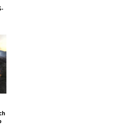
3-
ch
b