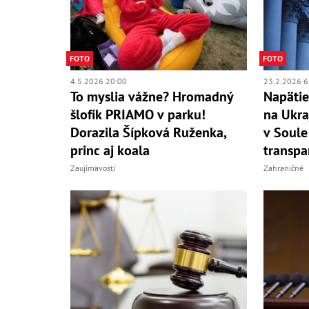
FOTO
FOTO
4.5.2026 20:00
23.2.2026 6
To myslia vážne? Hromadný
Napätie
šlofík PRIAMO v parku!
na Ukra
Dorazila Šípková Ruženka,
v Soule
princ aj koala
transpa
Zaujímavosti
Zahraničné