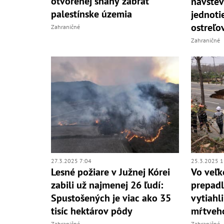
otvorenej snahy zabrať
návštev
palestínske územia
jednoti
ostreľo
Zahraničné
Zahraničné
27.3.2025 7:04
25.3.2025 1
Lesné požiare v Južnej Kórei
Vo veľk
zabili už najmenej 26 ľudí:
prepadl
Spustošených je viac ako 35
vytiahl
tisíc hektárov pôdy
mŕtveh
Zahraničné
Zahraničné