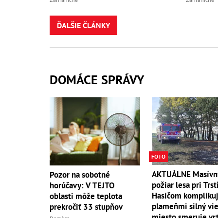
ĎALŠIE ČLÁNKY
DOMÁCE SPRÁVY
FOTO
AKTUÁLNE Masívn
Pozor na sobotné
požiar lesa pri Trst
horúčavy: V TEJTO
Hasičom komplikuj
oblasti môže teplota
plameňmi silný vieto
prekročiť 33 stupňov
miesto smeruje vrt