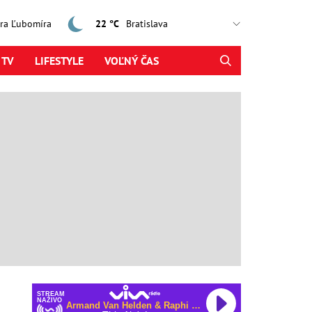
jtra Ľubomíra
22 °C
 TV
LIFESTYLE
VOĽNÝ ČAS
STREAM
NAŽIVO
Armand Van Helden & Raphi & George Reid