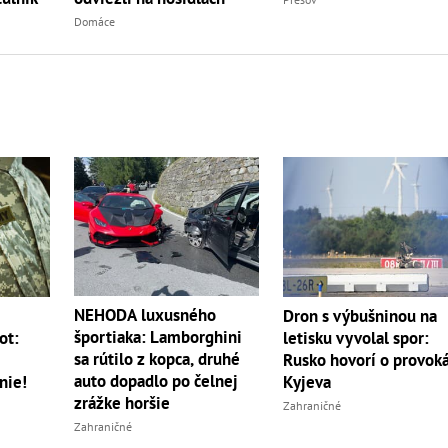
Domáce
NEHODA luxusného
m
Dron s výbušninou na
športiaka: Lamborghini
ot:
letisku vyvolal spor:
sa rútilo z kopca, druhé
Rusko hovorí o provoká
auto dopadlo po čelnej
nie!
Kyjeva
zrážke horšie
Zahraničné
Zahraničné