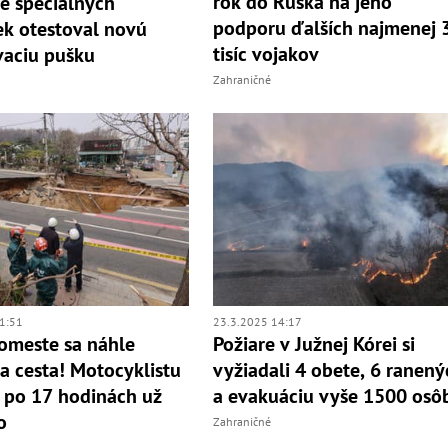
rok do Ruska na jeho
e špeciálnych
podporu ďalších najmenej 
ek otestoval novú
tisíc vojakov
vaciu pušku
Zahraničné
1:51
23.3.2025 14:17
omeste sa náhle
Požiare v Južnej Kórei si
a cesta! Motocyklistu
vyžiadali 4 obete, 6 ranený
i po 17 hodinách už
a evakuáciu vyše 1500 osô
o
Zahraničné