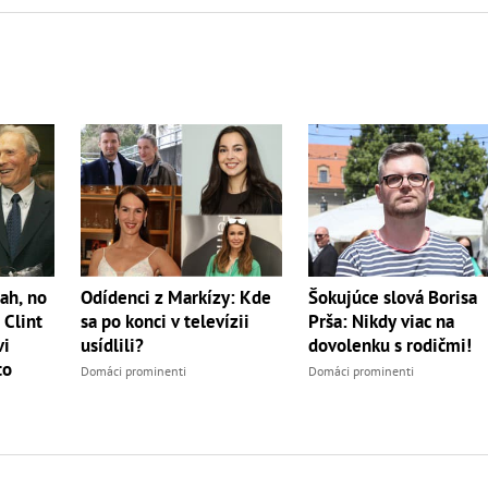
ah, no
Odídenci z Markízy: Kde
Šokujúce slová Borisa
 Clint
sa po konci v televízii
Prša: Nikdy viac na
vi
usídlili?
dovolenku s rodičmi!
to
Domáci prominenti
Domáci prominenti