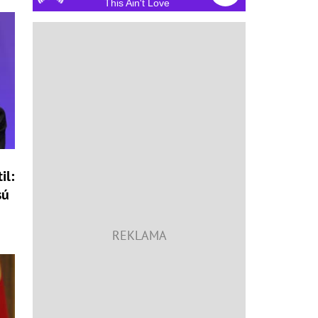
This Ain't Love
il:
sú