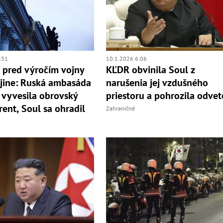
:31
10.1.2026 6:06
 pred výročím vojny
KĽDR obvinila Soul z
jine: Ruská ambasáda
narušenia jej vzdušného
 vyvesila obrovský
priestoru a pohrozila odve
rent, Soul sa ohradil
Zahraničné