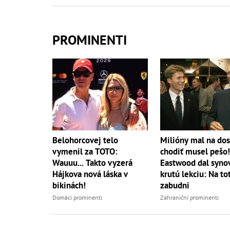
PROMINENTI
Belohorcovej telo
Milióny mal na dos
vymenil za TOTO:
chodiť musel pešo!
Wauuu... Takto vyzerá
Eastwood dal syno
Hájkova nová láska v
krutú lekciu: Na to
bikinách!
zabudni
Domáci prominenti
Zahraniční prominenti