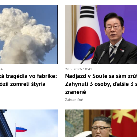
04
26.5.2026 10:41
á tragédia vo fabrike:
Nadjazd v Soule sa sám zrút
zii zomreli štyria
Zahynuli 3 osoby, ďalšie 3 
zranené
Zahraničné