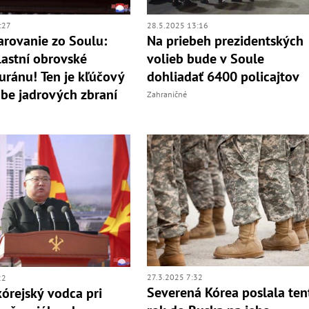
:27
28.5.2025 13:16
arovanie zo Soulu:
Na priebeh prezidentských
astní obrovské
volieb bude v Soule
uránu! Ten je kľúčový
dohliadať 6400 policajtov
obe jadrových zbraní
Zahraničné
27.3.2025 7:32
22
Severená Kórea poslala ten
órejský vodca pri