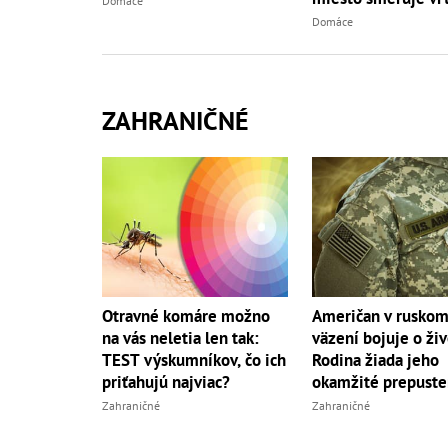
Domáce
Domáce
ZAHRANIČNÉ
Otravné komáre možno
Američan v rusko
na vás neletia len tak:
väzení bojuje o živ
TEST výskumníkov, čo ich
Rodina žiada jeho
priťahujú najviac?
okamžité prepuste
Zahraničné
Zahraničné