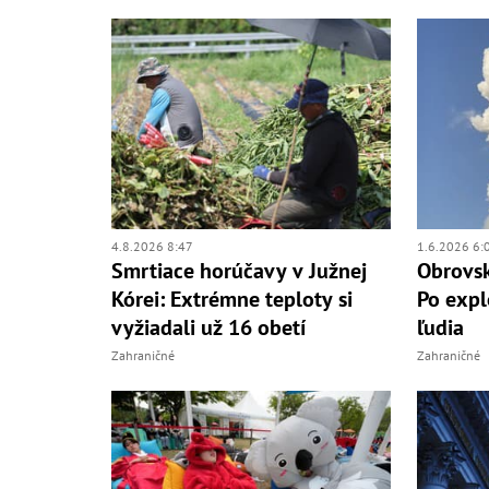
4.8.2026 8:47
1.6.2026 6:
Smrtiace horúčavy v Južnej
Obrovsk
Kórei: Extrémne teploty si
Po expló
vyžiadali už 16 obetí
ľudia
Zahraničné
Zahraničné