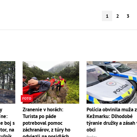
1
2
3
FOTO
y
Zranenie v horách:
Polícia obvinila muža 
íne:
Turista po páde
Kežmarku: Dlhodobé
e boj s
potreboval pomoc
týranie družky a zásah 
r, na
záchranárov, z túry ho
obci
uľník
odviezli na nosidlách
Prešov