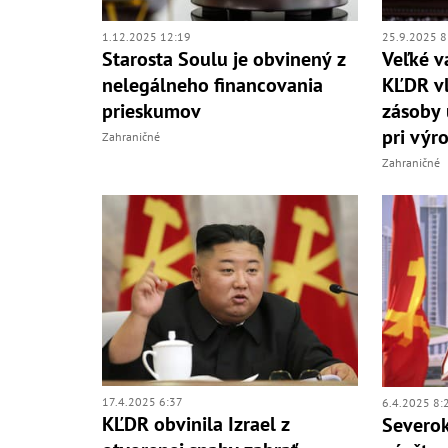
1.12.2025 12:19
25.9.2025 8
Starosta Soulu je obvinený z
Veľké v
nelegálneho financovania
KĽDR vl
prieskumov
zásoby 
pri výr
Zahraničné
Zahraničné
17.4.2025 6:37
6.4.2025 8:
KĽDR obvinila Izrael z
Severok