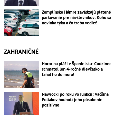
Zemplínske Hámre zavádzajú platené
parkovanie pre návštevníkov: Koho sa
novinka týka a čo treba vedieť
ZAHRANIČNÉ
Horor na pláži v Španielsku: Cudzinec
schmatol len 4-ročné dievčatko a
ťahal ho do mora!
Nawrocki po roku vo funkcii: Väčšina
Poliakov hodnotí jeho pôsobenie
pozitívne