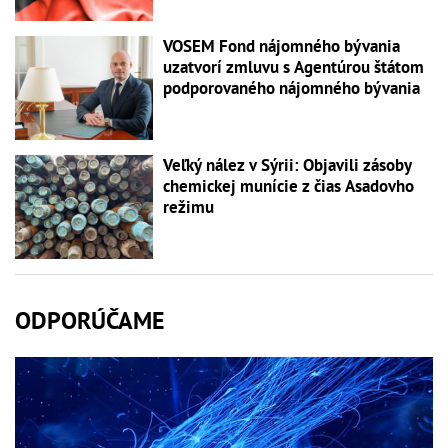
VOSEM Fond nájomného bývania
uzatvorí zmluvu s Agentúrou štátom
podporovaného nájomného bývania
Veľký nález v Sýrii: Objavili zásoby
chemickej munície z čias Asadovho
režimu
ODPORÚČAME