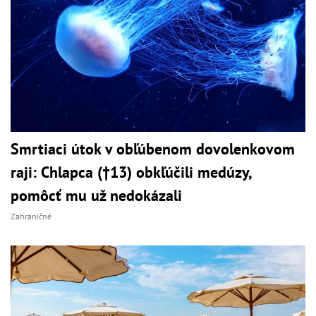
Smrtiaci útok v obľúbenom dovolenkovom
raji: Chlapca (†13) obkľúčili medúzy,
pomôcť mu už nedokázali
Zahraničné