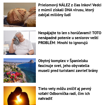
Prielomový NÁLEZ z čias Inkov! Vedci
z múmií získali DNA vírusu, ktorý
zabíjal milióny ľudí
Nespájajte to len s horúčavami! TOTO
nenápadné potenie u seniorov veští
PROBLÉM: Mnohí to ignorujú
Obytný komplex v Španielsku
fascinuje svet, jeho obyvatelia
museli pred turistami zavrieť brány
Tieto vety môžu zničiť aj pevný
vzťah! Odborníčka radí, čím ich
nahradiť