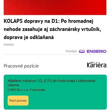
KOLAPS dopravy na D1: Po hromadnej
nehode zasahuje aj záchranársky vrtuľník,
doprava je odklaňaná
Domáce
Pracovné pozície
Hľadáme zváračov CO₂ (135) do Francúzska | Ubytovanie
zdarma
CHRISTAL s. r. o., Francúzsko
Pozri ponuku