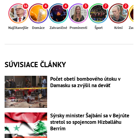
16
4
4
3
7
2
Najčítanejšie
Domáce
Zahraničné
Prominenti
Šport
Krimi
Zaují
SÚVISIACE ČLÁNKY
Počet obetí bombového útoku v
Damasku sa zvýšil na deväť
Sýrsky minister Šajbání sa v Bejrúte
stretol so spojencom Hizballáhu
Berrím