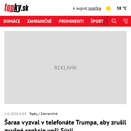
38 °C
6. august
,
Jozefína
DOMÁCE
ZAHRANIČNÉ
PROMINENTI
ŠPORT
ZAUJÍMAV
1.6.2026 6:03
Topky
Zahraničné
Šaraa vyzval v telefonáte Trumpa, aby zrušil
zvyšné sankcie voči Sýrii