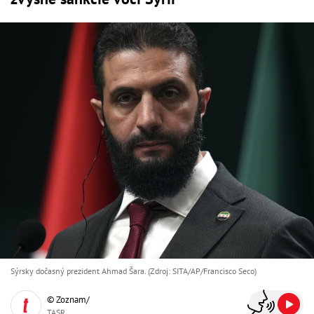
Sýrsky dočasný prezident Ahmad Šara. (Zdroj: SITA/AP/Francisco Seco)
© Zoznam/
TASR