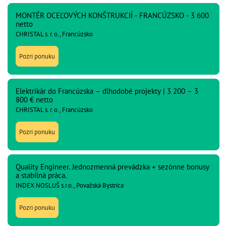
MONTÉR OCEĽOVÝCH KONŠTRUKCIÍ - FRANCÚZSKO - 3 600
netto
CHRISTAL s. r. o., Francúzsko
Pozri ponuku
Elektrikár do Francúzska – dlhodobé projekty | 3 200 – 3
800 € netto
CHRISTAL s. r. o., Francúzsko
Pozri ponuku
Quality Engineer. Jednozmenná prevádzka + sezónne bonusy
a stabilná práca.
INDEX NOSLUŠ s.r.o., Považská Bystrica
Pozri ponuku