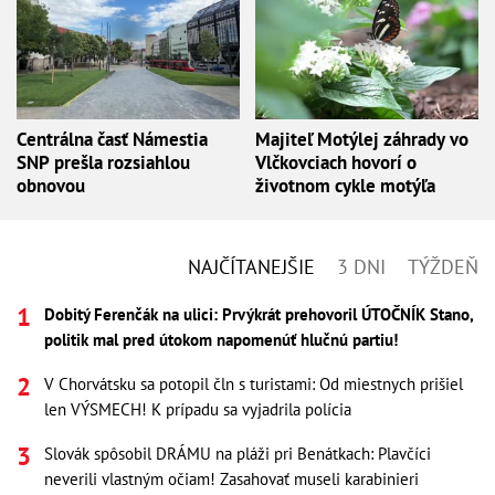
Centrálna časť Námestia
Majiteľ Motýlej záhrady vo
SNP prešla rozsiahlou
Vlčkovciach hovorí o
obnovou
životnom cykle motýľa
NAJČÍTANEJŠIE
3 DNI
TÝŽDEŇ
Dobitý Ferenčák na ulici: Prvýkrát prehovoril ÚTOČNÍK Stano,
politik mal pred útokom napomenúť hlučnú partiu!
V Chorvátsku sa potopil čln s turistami: Od miestnych prišiel
len VÝSMECH! K prípadu sa vyjadrila polícia
Slovák spôsobil DRÁMU na pláži pri Benátkach: Plavčíci
neverili vlastným očiam! Zasahovať museli karabinieri