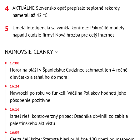
AKTUÁLNE Slovensko opäť prepísalo teplotné rekordy,
namerali až 42 °C
Umelá inteligencia sa vymkla kontrole: Pokročilé modely
napadli cudzie firmy! Nová hrozba pre celý internet
NAJNOVŠIE ČLÁNKY
17:00
Horor na pláži v Španielsku: Cudzinec schmatol len 4-ročné
dievčatko a ťahal ho do mora!
16:24
Nawrocki po roku vo funkcii: Väčšina Poliakov hodnotí jeho
pôsobenie pozitívne
16:16
Izrael rieši kontroverzný prípad: Osadníka obvinili zo zabitia
palestínskeho aktivistu
16:09
Ceuta čelí kríze: Starosta hlási približne 100 obetí po masovom