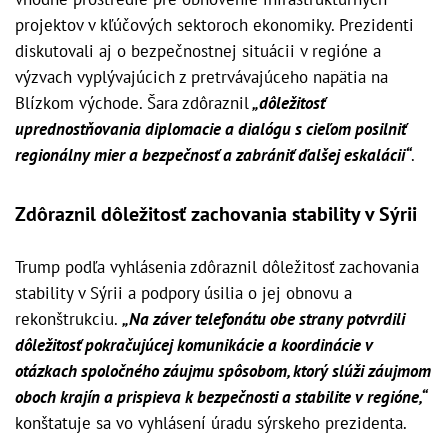
projektov v kľúčových sektoroch ekonomiky. Prezidenti
diskutovali aj o bezpečnostnej situácii v regióne a
výzvach vyplývajúcich z pretrvávajúceho napätia na
Blízkom východe. Šara zdôraznil
„dôležitosť
uprednostňovania diplomacie a dialógu s cieľom posilniť
regionálny mier a bezpečnosť a zabrániť ďalšej eskalácii“
.
Zdôraznil dôležitosť zachovania stability v Sýrii
Trump podľa vyhlásenia zdôraznil dôležitosť zachovania
stability v Sýrii a podpory úsilia o jej obnovu a
rekonštrukciu.
„Na záver telefonátu obe strany potvrdili
dôležitosť pokračujúcej komunikácie a koordinácie v
otázkach spoločného záujmu spôsobom, ktorý slúži záujmom
oboch krajín a prispieva k bezpečnosti a stabilite v regióne,“
konštatuje sa vo vyhlásení úradu sýrskeho prezidenta.