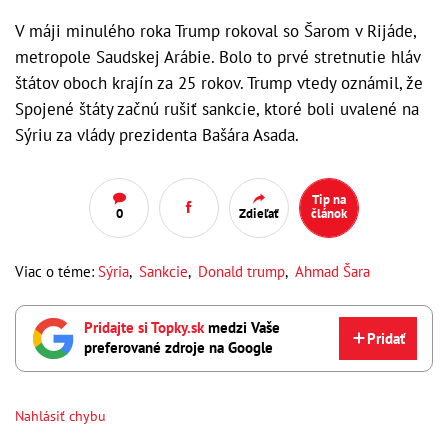
V máji minulého roka Trump rokoval so Šarom v Rijáde,
metropole Saudskej Arábie. Bolo to prvé stretnutie hláv
štátov oboch krajín za 25 rokov. Trump vtedy oznámil, že
Spojené štáty začnú rušiť sankcie, ktoré boli uvalené na
Sýriu za vlády prezidenta Bašára Asada.
Tip na
0
Zdieľať
článok
Viac o téme:
Sýria
,
Sankcie
,
Donald trump
,
Ahmad Šara
Pridajte si Topky.sk
medzi Vaše
Pridať
preferované zdroje na Google
Nahlásiť chybu