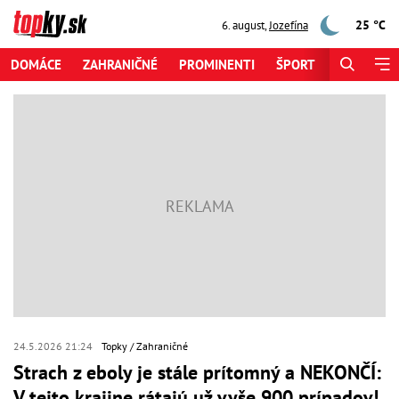
25 °C
6. august
,
Jozefína
DOMÁCE
ZAHRANIČNÉ
PROMINENTI
ŠPORT
ZAUJÍMAV
24.5.2026 21:24
Topky
Zahraničné
Strach z eboly je stále prítomný a NEKONČÍ:
V tejto krajine rátajú už vyše 900 prípadov!