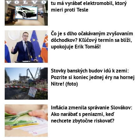
tu má vyrábať elektromobil, ktorý
mieri proti Tesle
Čo je s dlho očakávaným zvyšovaním
dôchodkov? Kľúčový termín sa blíži,
upokojuje Erik Tomáš!
Stovky banských budov idú k zemi:
Pozrite si koniec jednej éry na hornej
Nitre! (foto)
Inflácia zmenila správanie Slovákov:
Ako narábať s peniazmi, keď
nechcete zbytočne riskovať?