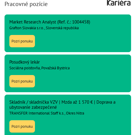
Pracovné pozície
Market Research Analyst (Ref. č.: 1004458)
Grafton Slovakia s.r.o., Slovenská republika
Pozri ponuku
Posudkový lekár
Sociálna poisťovňa, Považská Bystrica
Pozri ponuku
Skladník / skladníčka VZV | Mzda až 1 570 € | Doprava a
ubytovanie zabezpečené
TRANSFER International Staff k.s., Okres Nitra
Pozri ponuku