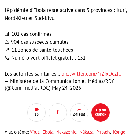
L’épidémie d’Ebola reste active dans 3 provinces : Ituri,
Nord-Kivu et Sud-Kivu.
📊 101 cas confirmés
⚠️ 904 cas suspects cumulés
📍 11 zones de santé touchées
📞 Numéro vert officiel gratuit : 151
Les autorités sanitaires…
pic.twitter.com/4iZfxDczlU
— Ministère de la Communication et Médias/RDC
(@Com_mediasRDC)
May 24, 2026
Tip na
13
Zdieľať
článok
Viac o téme:
Vírus
,
Ebola
,
Nakazenie
,
Nákaza
,
Prípady
,
Kongo