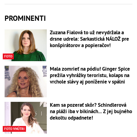
PROMINENTI
Zuzana Fialová to už nevydržala a
drsne udrela: Sarkastická NÁLOŽ pre
konšpirátorov a popieračov!
FOTO
Mala zomrieť na pódiu! Ginger Spice
prežila vyhrážky teroristu, kolaps na
vrchole slávy aj poníženie v spálni
Kam sa pozerať skôr? Schindlerová
na pláži iba v bikinách... Z jej bujného
dekoltu odpadnete!
FOTO VNÚTRI