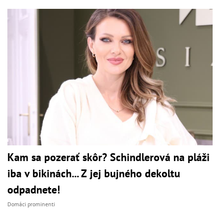
Kam sa pozerať skôr? Schindlerová na pláži
iba v bikinách... Z jej bujného dekoltu
odpadnete!
Domáci prominenti