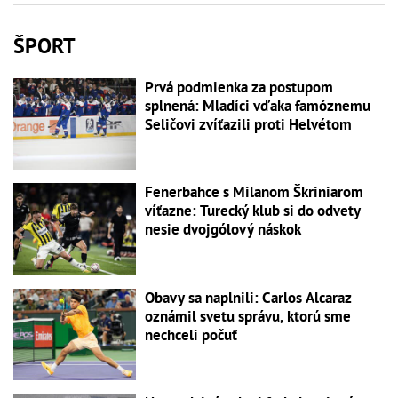
ŠPORT
Prvá podmienka za postupom
splnená: Mladíci vďaka famóznemu
Seličovi zvíťazili proti Helvétom
Fenerbahce s Milanom Škriniarom
víťazne: Turecký klub si do odvety
nesie dvojgólový náskok
Obavy sa naplnili: Carlos Alcaraz
oznámil svetu správu, ktorú sme
nechceli počuť