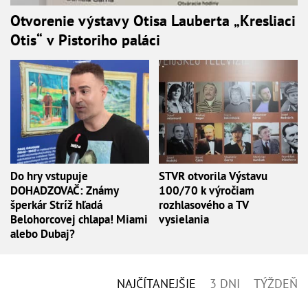
Otvorenie výstavy Otisa Lauberta „Kresliaci
Otis“ v Pistoriho paláci
Do hry vstupuje
STVR otvorila Výstavu
DOHADZOVAČ: Známy
100/70 k výročiam
šperkár Stríž hľadá
rozhlasového a TV
Belohorcovej chlapa! Miami
vysielania
alebo Dubaj?
NAJČÍTANEJŠIE
3 DNI
TÝŽDEŇ