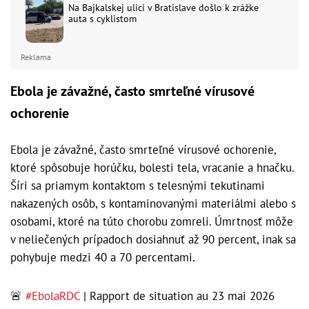
Na Bajkalskej ulici v Bratislave došlo k zrážke
auta s cyklistom
Reklama
Ebola je závažné, často smrteľné vírusové
ochorenie
Ebola je závažné, často smrteľné vírusové ochorenie,
ktoré spôsobuje horúčku, bolesti tela, vracanie a hnačku.
Šíri sa priamym kontaktom s telesnými tekutinami
nakazených osôb, s kontaminovanými materiálmi alebo s
osobami, ktoré na túto chorobu zomreli. Úmrtnosť môže
v neliečených prípadoch dosiahnuť až 90 percent, inak sa
pohybuje medzi 40 a 70 percentami.
🚨
#EbolaRDC
| Rapport de situation au 23 mai 2026