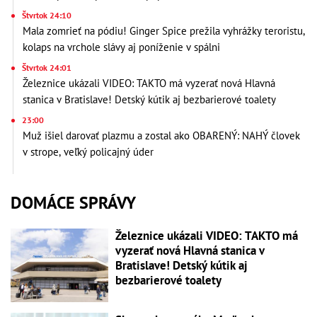
Štvrtok 24:10
Mala zomrieť na pódiu! Ginger Spice prežila vyhrážky teroristu,
kolaps na vrchole slávy aj poníženie v spálni
Štvrtok 24:01
Železnice ukázali VIDEO: TAKTO má vyzerať nová Hlavná
stanica v Bratislave! Detský kútik aj bezbarierové toalety
23:00
Muž išiel darovať plazmu a zostal ako OBARENÝ: NAHÝ človek
v strope, veľký policajný úder
DOMÁCE SPRÁVY
Železnice ukázali VIDEO: TAKTO má
vyzerať nová Hlavná stanica v
Bratislave! Detský kútik aj
bezbarierové toalety