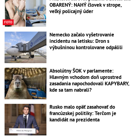
OBARENÝ: NAHÝ človek v strope,
veľký policajný úder
FOTO
Nemecko začalo vyšetrovanie
incidentu na letisku: Dron s
výbušninou kontrolovane odpálili
Absolútny ŠOK v parlamente:
Hlavným vchodom doň uprostred
zasadania napochodovali KAPYBARY,
kde sa tam nabrali?
Rusko malo opäť zasahovať do
francúzskej politiky: Terčom je
kandidát na prezidenta