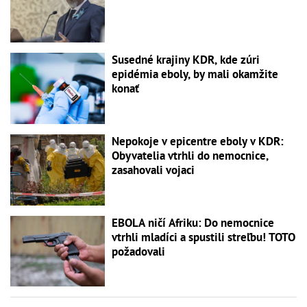
Susedné krajiny KDR, kde zúri
epidémia eboly, by mali okamžite
konať
Nepokoje v epicentre eboly v KDR:
Obyvatelia vtrhli do nemocnice,
zasahovali vojaci
EBOLA ničí Afriku: Do nemocnice
vtrhli mladíci a spustili streľbu! TOTO
požadovali