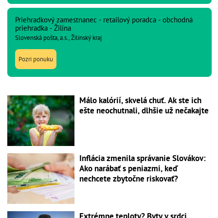
Priehradkový zamestnanec - retailový poradca - obchodná
priehradka - Žilina
Slovenská pošta, a.s., Žilinský kraj
Pozri ponuku
Málo kalórií, skvelá chuť. Ak ste ich
ešte neochutnali, dlhšie už nečakajte
Inflácia zmenila správanie Slovákov:
Ako narábať s peniazmi, keď
nechcete zbytočne riskovať?
Extrémne teploty? Byty v srdci