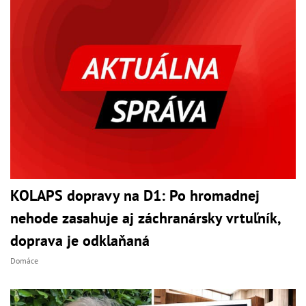
KOLAPS dopravy na D1: Po hromadnej
nehode zasahuje aj záchranársky vrtuľník,
doprava je odklaňaná
Domáce