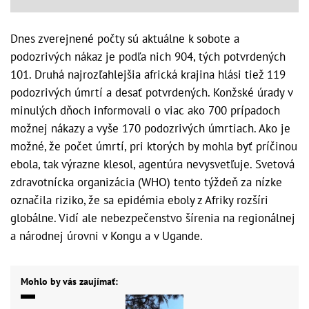
Dnes zverejnené počty sú aktuálne k sobote a
podozrivých nákaz je podľa nich 904, tých potvrdených
101. Druhá najrozľahlejšia africká krajina hlási tiež 119
podozrivých úmrtí a desať potvrdených. Konžské úrady v
minulých dňoch informovali o viac ako 700 prípadoch
možnej nákazy a vyše 170 podozrivých úmrtiach. Ako je
možné, že počet úmrtí, pri ktorých by mohla byť príčinou
ebola, tak výrazne klesol, agentúra nevysvetľuje. Svetová
zdravotnícka organizácia (WHO) tento týždeň za nízke
označila riziko, že sa epidémia eboly z Afriky rozšíri
globálne. Vidí ale nebezpečenstvo šírenia na regionálnej
a národnej úrovni v Kongu a v Ugande.
Mohlo by vás zaujímať: