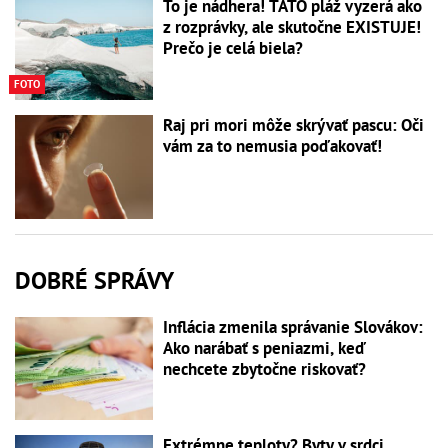
To je nádhera! TÁTO pláž vyzerá ako
z rozprávky, ale skutočne EXISTUJE!
Prečo je celá biela?
FOTO
Raj pri mori môže skrývať pascu: Oči
vám za to nemusia poďakovať!
DOBRÉ SPRÁVY
Inflácia zmenila správanie Slovákov:
Ako narábať s peniazmi, keď
nechcete zbytočne riskovať?
Extrémne teploty? Byty v srdci