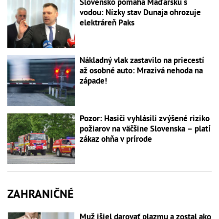
Slovensko pomáha Maďarsku s
vodou: Nízky stav Dunaja ohrozuje
elektráreň Paks
Nákladný vlak zastavilo na priecestí
až osobné auto: Mrazivá nehoda na
západe!
Pozor: Hasiči vyhlásili zvýšené riziko
požiarov na väčšine Slovenska – platí
zákaz ohňa v prírode
ZAHRANIČNÉ
Muž išiel darovať plazmu a zostal ako