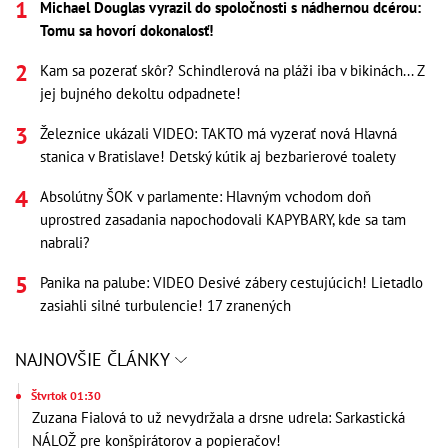
Michael Douglas vyrazil do spoločnosti s nádhernou dcérou:
Tomu sa hovorí dokonalosť!
Kam sa pozerať skôr? Schindlerová na pláži iba v bikinách... Z
jej bujného dekoltu odpadnete!
Železnice ukázali VIDEO: TAKTO má vyzerať nová Hlavná
stanica v Bratislave! Detský kútik aj bezbarierové toalety
Absolútny ŠOK v parlamente: Hlavným vchodom doň
uprostred zasadania napochodovali KAPYBARY, kde sa tam
nabrali?
Panika na palube: VIDEO Desivé zábery cestujúcich! Lietadlo
zasiahli silné turbulencie! 17 zranených
NAJNOVŠIE ČLÁNKY
Štvrtok 01:30
Zuzana Fialová to už nevydržala a drsne udrela: Sarkastická
NÁLOŽ pre konšpirátorov a popieračov!