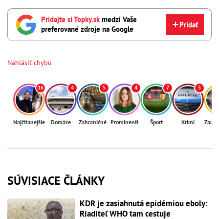
Pridajte si Topky.sk
medzi Vaše
Pridať
preferované zdroje na Google
Nahlásiť chybu
16
4
5
4
7
5
Najčítanejšie
Domáce
Zahraničné
Prominenti
Šport
Krimi
Zaují
SÚVISIACE ČLÁNKY
KDR je zasiahnutá epidémiou eboly:
Riaditeľ WHO tam cestuje