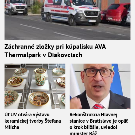
Záchranné zložky pri kúpalisku AVA
Thermalpark v Diakovciach
ÚĽUV otvára výstavu
Rekonštrukcia Hlavnej
keramickej tvorby Štefana
stanice v Bratislave je opäť
Mlícha
o krok bližšie, uviedol
minister Ráž