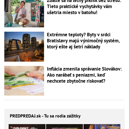
Zbaľte sa na letný piknik bez stresu:
Tieto praktické vychytávky vám
ušetria miesto v batohu!
Extrémne teploty? Byty v srdci
Bratislavy majú výnimočný systém,
ktorý ešte aj šetrí náklady
Inflácia zmenila správanie Slovákov:
Ako narábať s peniazmi, keď
nechcete zbytočne riskovať?
PREDPREDAJ
.sk - Tu sa rodia zážitky