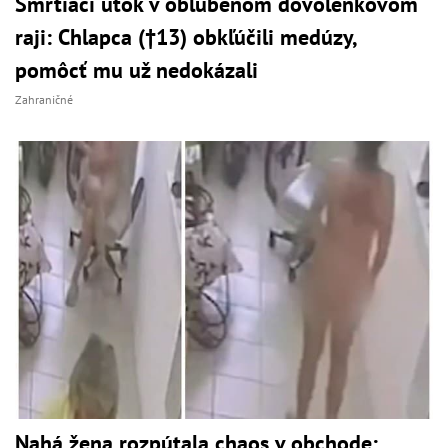
Smrtiaci útok v obľúbenom dovolenkovom
raji: Chlapca (†13) obkľúčili medúzy,
pomôcť mu už nedokázali
Zahraničné
Nahá žena rozpútala chaos v obchode: