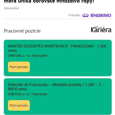
mora uniká obrovské množstvo ropy!
Zahraničné
Pracovné pozície
MONTÉR OCEĽOVÝCH KONŠTRUKCIÍ - FRANCÚZSKO - 3 600
netto
CHRISTAL s. r. o., Francúzsko
Pozri ponuku
Elektrikár do Francúzska – dlhodobé projekty | 3 200 – 3
800 € netto
CHRISTAL s. r. o., Francúzsko
Pozri ponuku