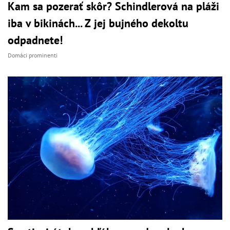
Kam sa pozerať skôr? Schindlerová na pláži
iba v bikinách... Z jej bujného dekoltu
odpadnete!
Domáci prominenti