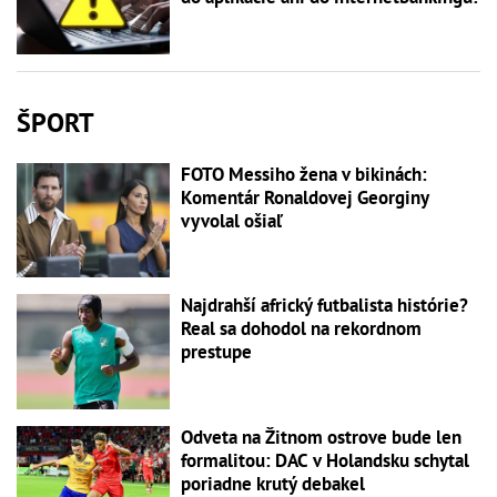
ŠPORT
FOTO Messiho žena v bikinách:
Komentár Ronaldovej Georginy
vyvolal ošiaľ
Najdrahší africký futbalista histórie?
Real sa dohodol na rekordnom
prestupe
Odveta na Žitnom ostrove bude len
formalitou: DAC v Holandsku schytal
poriadne krutý debakel