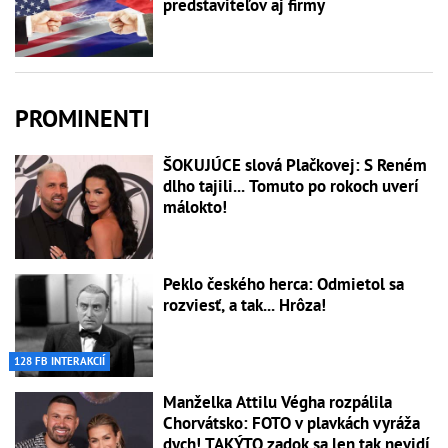
predstaviteľov aj firmy
PROMINENTI
ŠOKUJÚCE slová Plačkovej: S Reném
dlho tajili... Tomuto po rokoch uverí
málokto!
Peklo českého herca: Odmietol sa
rozviesť, a tak... Hrôza!
128 FB INTERAKCIÍ
Manželka Attilu Végha rozpálila
Chorvátsko: FOTO v plavkách vyráža
dych! TAKÝTO zadok sa len tak nevidí