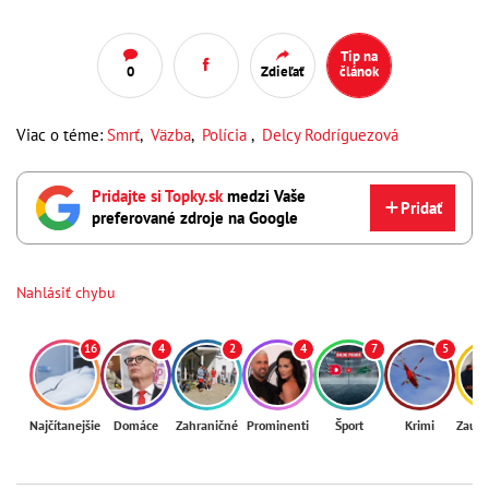
Tip na
0
Zdieľať
článok
Viac o téme:
Smrť
,
Väzba
,
Polícia
,
Delcy Rodríguezová
Pridajte si Topky.sk
medzi Vaše
Pridať
preferované zdroje na Google
Nahlásiť chybu
16
4
2
4
7
5
Najčítanejšie
Domáce
Zahraničné
Prominenti
Šport
Krimi
Zaují