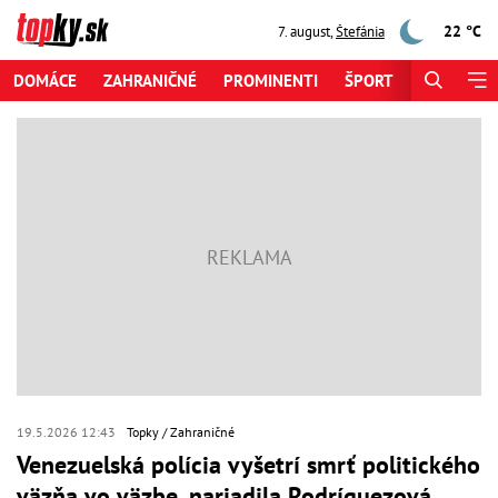
22 °C
7. august
,
Štefánia
DOMÁCE
ZAHRANIČNÉ
PROMINENTI
ŠPORT
ZAUJÍMAV
19.5.2026 12:43
Topky
Zahraničné
Venezuelská polícia vyšetrí smrť politického
väzňa vo väzbe, nariadila Rodríguezová