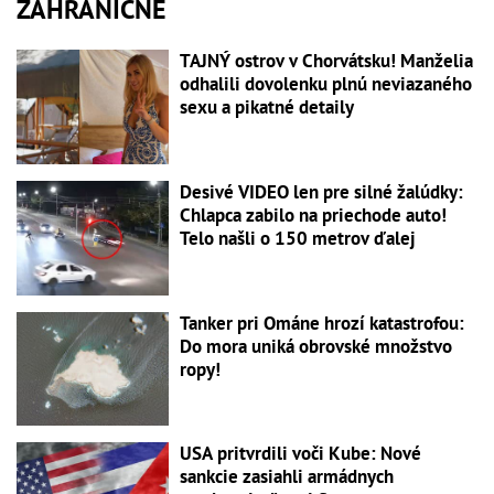
ZAHRANIČNÉ
TAJNÝ ostrov v Chorvátsku! Manželia
odhalili dovolenku plnú neviazaného
sexu a pikatné detaily
Desivé VIDEO len pre silné žalúdky:
Chlapca zabilo na priechode auto!
Telo našli o 150 metrov ďalej
Tanker pri Ománe hrozí katastrofou:
Do mora uniká obrovské množstvo
ropy!
USA pritvrdili voči Kube: Nové
sankcie zasiahli armádnych