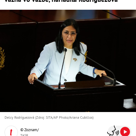
Delcy Rodríguezová (Zdroj: SITA/AP Photo/Ariana Cubillos)
© Zoznam/
TASR