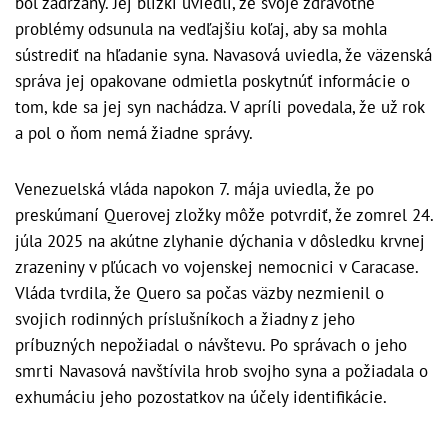
bol zadržaný. Jej blízki uviedli, že svoje zdravotné
problémy odsunula na vedľajšiu koľaj, aby sa mohla
sústrediť na hľadanie syna. Navasová uviedla, že väzenská
správa jej opakovane odmietla poskytnúť informácie o
tom, kde sa jej syn nachádza. V apríli povedala, že už rok
a pol o ňom nemá žiadne správy.
Venezuelská vláda napokon 7. mája uviedla, že po
preskúmaní Querovej zložky môže potvrdiť, že zomrel 24.
júla 2025 na akútne zlyhanie dýchania v dôsledku krvnej
zrazeniny v pľúcach vo vojenskej nemocnici v Caracase.
Vláda tvrdila, že Quero sa počas väzby nezmienil o
svojich rodinných príslušníkoch a žiadny z jeho
príbuzných nepožiadal o návštevu. Po správach o jeho
smrti Navasová navštívila hrob svojho syna a požiadala o
exhumáciu jeho pozostatkov na účely identifikácie.