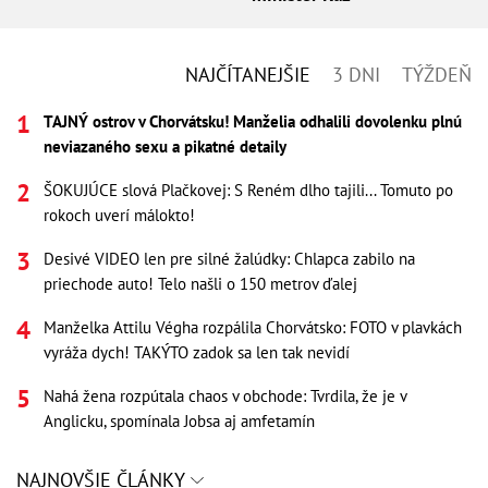
NAJČÍTANEJŠIE
3 DNI
TÝŽDEŇ
TAJNÝ ostrov v Chorvátsku! Manželia odhalili dovolenku plnú
neviazaného sexu a pikatné detaily
ŠOKUJÚCE slová Plačkovej: S Reném dlho tajili... Tomuto po
rokoch uverí málokto!
Desivé VIDEO len pre silné žalúdky: Chlapca zabilo na
priechode auto! Telo našli o 150 metrov ďalej
Manželka Attilu Végha rozpálila Chorvátsko: FOTO v plavkách
vyráža dych! TAKÝTO zadok sa len tak nevidí
Nahá žena rozpútala chaos v obchode: Tvrdila, že je v
Anglicku, spomínala Jobsa aj amfetamín
NAJNOVŠIE ČLÁNKY