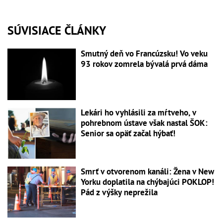
SÚVISIACE ČLÁNKY
Smutný deň vo Francúzsku! Vo veku
93 rokov zomrela bývalá prvá dáma
Lekári ho vyhlásili za mŕtveho, v
pohrebnom ústave však nastal ŠOK:
Senior sa opäť začal hýbať!
Smrť v otvorenom kanáli: Žena v New
Yorku doplatila na chýbajúci POKLOP!
Pád z výšky neprežila