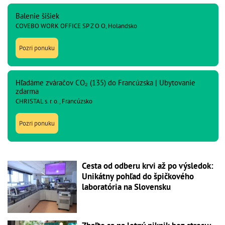
Balenie šišiek
COVEBO WORK OFFICE SP Z O O, Holandsko
Pozri ponuku
Hľadáme zváračov CO₂ (135) do Francúzska | Ubytovanie
zdarma
CHRISTAL s. r. o., Francúzsko
Pozri ponuku
Cesta od odberu krvi až po výsledok:
Unikátny pohľad do špičkového
laboratória na Slovensku