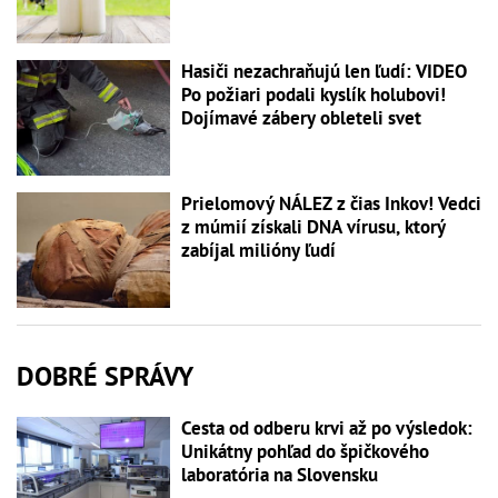
Hasiči nezachraňujú len ľudí: VIDEO
Po požiari podali kyslík holubovi!
Dojímavé zábery obleteli svet
Prielomový NÁLEZ z čias Inkov! Vedci
z múmií získali DNA vírusu, ktorý
zabíjal milióny ľudí
DOBRÉ SPRÁVY
Cesta od odberu krvi až po výsledok:
Unikátny pohľad do špičkového
laboratória na Slovensku