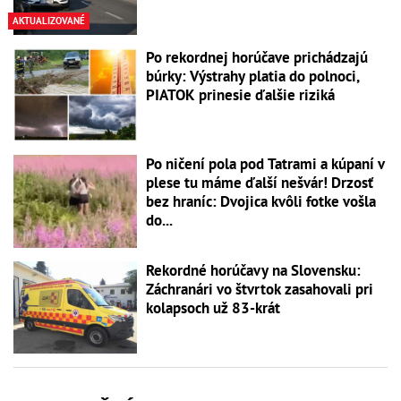
AKTUALIZOVANÉ
Po rekordnej horúčave prichádzajú
búrky: Výstrahy platia do polnoci,
PIATOK prinesie ďalšie riziká
Po ničení pola pod Tatrami a kúpaní v
plese tu máme ďalší nešvár! Drzosť
bez hraníc: Dvojica kvôli fotke vošla
do...
Rekordné horúčavy na Slovensku:
Záchranári vo štvrtok zasahovali pri
kolapsoch už 83-krát