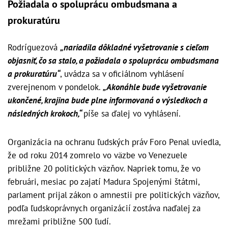
Požiadala o spoluprácu ombudsmana a
prokuratúru
Rodríguezová
„nariadila dôkladné vyšetrovanie s cieľom
objasniť, čo sa stalo, a požiadala o spoluprácu ombudsmana
a prokuratúru“
, uvádza sa v oficiálnom vyhlásení
zverejnenom v pondelok.
„Akonáhle bude vyšetrovanie
ukončené, krajina bude plne informovaná o výsledkoch a
následných krokoch,“
píše sa ďalej vo vyhlásení.
Organizácia na ochranu ľudských práv Foro Penal uviedla,
že od roku 2014 zomrelo vo väzbe vo Venezuele
približne 20 politických väzňov. Napriek tomu, že vo
februári, mesiac po zajatí Madura Spojenými štátmi,
parlament prijal zákon o amnestii pre politických väzňov,
podľa ľudskoprávnych organizácií zostáva naďalej za
mrežami približne 500 ľudí.