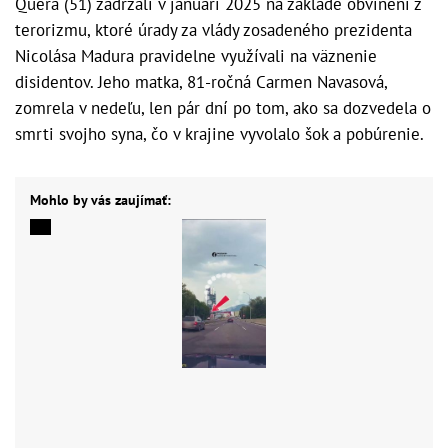
Quera (51) zadržali v januári 2025 na základe obvinení z
terorizmu, ktoré úrady za vlády zosadeného prezidenta
Nicolása Madura pravidelne využívali na väznenie
disidentov. Jeho matka, 81-ročná Carmen Navasová,
zomrela v nedeľu, len pár dní po tom, ako sa dozvedela o
smrti svojho syna, čo v krajine vyvolalo šok a pobúrenie.
Mohlo by vás zaujímať: