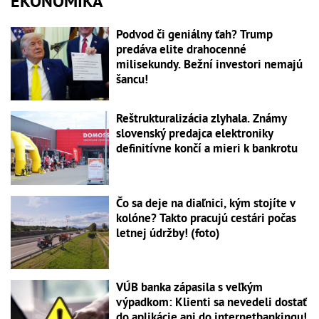
EKONOMIKA
Podvod či geniálny ťah? Trump
predáva elite drahocenné
milisekundy. Bežní investori nemajú
šancu!
Reštrukturalizácia zlyhala. Známy
slovenský predajca elektroniky
definitívne končí a mieri k bankrotu
Čo sa deje na diaľnici, kým stojíte v
kolóne? Takto pracujú cestári počas
letnej údržby! (foto)
VÚB banka zápasila s veľkým
výpadkom: Klienti sa nevedeli dostať
do aplikácie ani do internetbankingu!