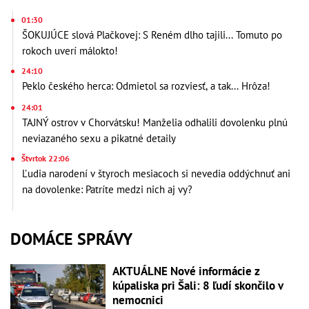
01:30
ŠOKUJÚCE slová Plačkovej: S Reném dlho tajili... Tomuto po
rokoch uverí málokto!
24:10
Peklo českého herca: Odmietol sa rozviesť, a tak... Hrôza!
24:01
TAJNÝ ostrov v Chorvátsku! Manželia odhalili dovolenku plnú
neviazaného sexu a pikatné detaily
Štvrtok 22:06
Ľudia narodení v štyroch mesiacoch si nevedia oddýchnuť ani
na dovolenke: Patríte medzi nich aj vy?
DOMÁCE SPRÁVY
AKTUÁLNE Nové informácie z
kúpaliska pri Šali: 8 ľudí skončilo v
nemocnici