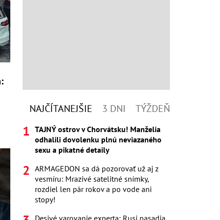
:
o
NAJČÍTANEJŠIE
3 DNI
TÝŽDEŇ
TAJNÝ ostrov v Chorvátsku! Manželia
odhalili dovolenku plnú neviazaného
sexu a pikatné detaily
ARMAGEDON sa dá pozorovať už aj z
vesmíru: Mrazivé satelitné snímky,
rozdiel len pár rokov a po vode ani
stopy!
Desivé varovanie experta: Rusi nasadia