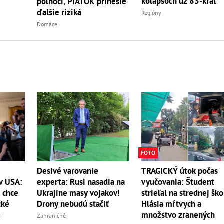
kolapsoch už 83-krát
polnoci, PIATOK prinesie
ďalšie riziká
Regióny
Domáce
FOTO
Desivé varovanie
TRAGICKÝ útok počas
experta: Rusi nasadia na
 v USA:
vyučovania: Študent
Ukrajine masy vojakov!
 chce
strieľal na strednej ško
Drony nebudú stačiť
cké
Hlásia mŕtvych a
i
množstvo zranených
Zahraničné