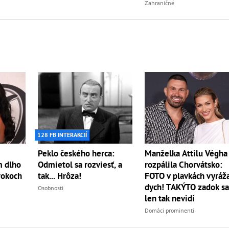
Zahraničné
128 FB INTERAKCIÍ
Peklo českého herca:
Manželka Attilu Végha
m dlho
Odmietol sa rozviesť, a
rozpálila Chorvátsko:
 rokoch
tak... Hrôza!
FOTO v plavkách vyráž
dych! TAKÝTO zadok s
Osobnosti
len tak nevidí
Domáci prominenti