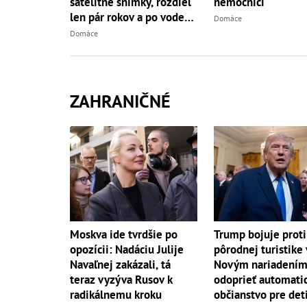
satelitné snímky, rozdiel
nemocnici
len pár rokov a po vode
Domáce
ani stopy!
Domáce
ZAHRANIČNÉ
Moskva ide tvrdšie po
Trump bojuje proti
opozícii: Nadáciu Julije
pôrodnej turistike
Navaľnej zakázali, tá
Novým nariadením
teraz vyzýva Rusov k
odoprieť automati
radikálnemu kroku
občianstvo pre det