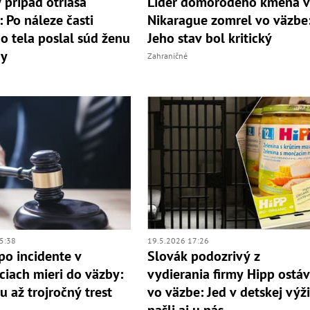
 prípad otriasa
Líder domorodého kmeňa 
 Po náleze časti
Nikarague zomrel vo väzbe
o tela poslal súd ženu
Jeho stav bol kritický
by
Zahraničné
5:38
19.5.2026 17:26
po incidente v
Slovák podozrivý z
ciach mieri do väzby:
vydierania firmy Hipp ostá
u až trojročný trest
vo väzbe: Jed v detskej výž
našli aj u nás