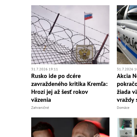
31.7.2026 19:11
31.7.2026 1
Rusko ide po dcére
Akcia 
zavraždeného kritika Kremľa:
pokračo
Hrozí jej až šesť rokov
žiada v
väzenia
vraždy 
Zahraničné
Domáce