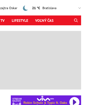
, zajtra Oskar
21 °C
 TV
LIFESTYLE
VOĽNÝ ČAS
STREAM
NAŽIVO
Robin Schulz & Topic ft. Oaks