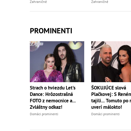
Zahraničné
Zahraničné
PROMINENTI
ŠOKUJÚCE slová
Strach o hviezdu Let's
Plačkovej: S René
Dance: Hrôzostrašná
tajili... Tomuto po
FOTO z nemocnice a...
uverí málokto!
Zvláštny odkaz!
Domáci prominenti
Domáci prominenti