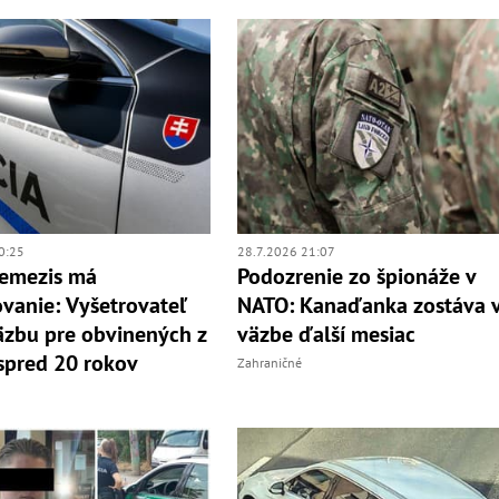
0:25
28.7.2026 21:07
Nemezis má
Podozrenie zo špionáže v
vanie: Vyšetrovateľ
NATO: Kanaďanka zostáva 
äzbu pre obvinených z
väzbe ďalší mesiac
spred 20 rokov
Zahraničné