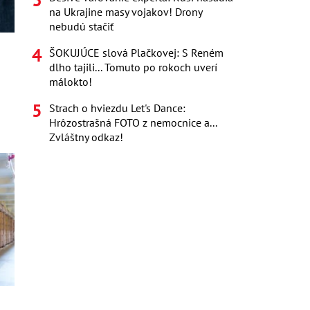
na Ukrajine masy vojakov! Drony
nebudú stačiť
ŠOKUJÚCE slová Plačkovej: S Reném
dlho tajili... Tomuto po rokoch uverí
málokto!
Strach o hviezdu Let's Dance:
Hrôzostrašná FOTO z nemocnice a...
Zvláštny odkaz!