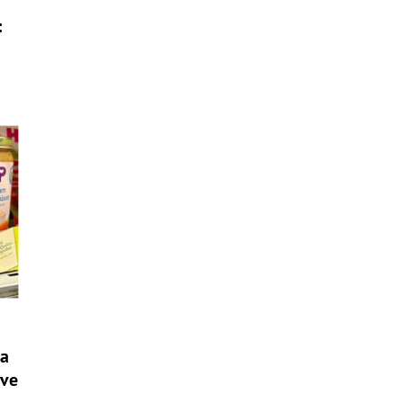
v
:
va
ive