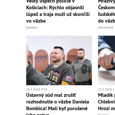
Veľký úspech polície v
Mrazivý
Košiciach: Rýchlo objasnili
Českom:
lúpež a traja muži už skončili
ľudskéh
vo väzbe
do väz
Domáce
Zahraničné
26.5.2026 9:58
25.5.2026 1
Ústavný súd mal zrušiť
Mladík 
rozhodnutie o väzbe Daniela
Chlebni
Bombica! Mali byť porušené
Hrozí m
jeho práva
Domáce