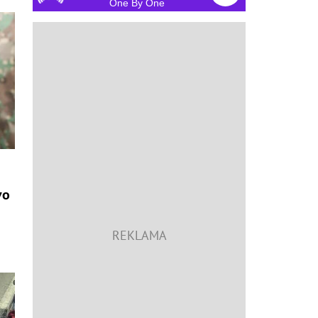
One By One
vo