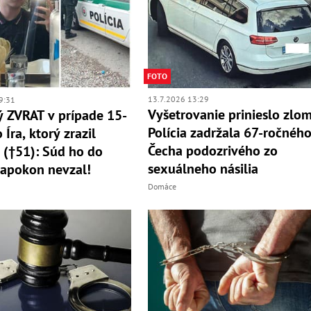
FOTO
13.7.2026 13:29
9:31
Vyšetrovanie prinieslo zlom
 ZVRAT v prípade 15-
Polícia zadržala 67-ročnéh
Íra, ktorý zrazil
Čecha podozrivého zo
u (†51): Súd ho do
sexuálneho násilia
apokon nevzal!
Domáce