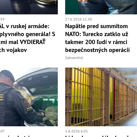
:59
27.6.2026 11:30
 v ruskej armáde:
Napätie pred summitom
vplyvného generála! S
NATO: Turecko zatklo už
cmi mal VYDIERAŤ
takmer 200 ľudí v rámci
ch vojakov
bezpečnostných operácií
Zahraničné
:07
1.6.2026 6:01