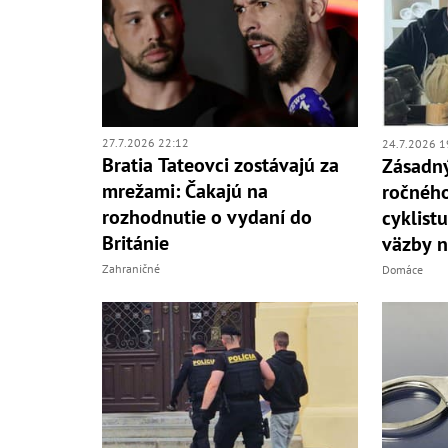
27.7.2026 22:12
24.7.2026 1
Bratia Tateovci zostávajú za
Zásadný
mrežami: Čakajú na
ročného 
rozhodnutie o vydaní do
cyklist
Británie
väzby n
Zahraničné
Domáce