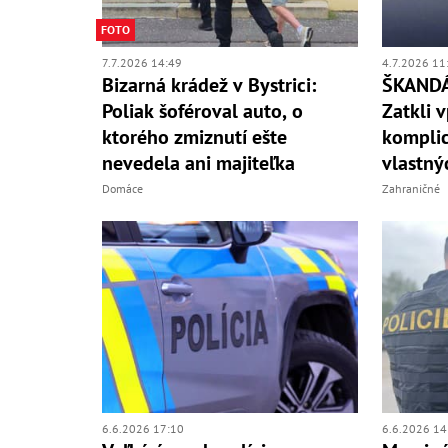
FOTO
7.7.2026 14:49
4.7.2026 11
Bizarná krádež v Bystrici:
ŠKANDÁL
Poliak šoféroval auto, o
Zatkli 
ktorého zmiznutí ešte
kompli
nevedela ani majiteľka
vlastný
Domáce
Zahraničné
6.6.2026 17:10
6.6.2026 14