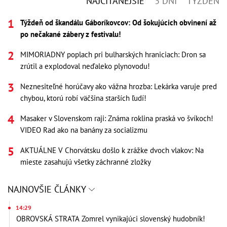
NAJČÍTANEJŠIE
3 DNI
TÝŽDEŇ
Týždeň od škandálu Gáboríkovcov: Od šokujúcich obvinení až
po nečakané zábery z festivalu!
MIMORIADNY poplach pri bulharských hraniciach: Dron sa
zrútil a explodoval neďaleko plynovodu!
Neznesiteľné horúčavy ako vážna hrozba: Lekárka varuje pred
chybou, ktorú robí väčšina starších ľudí!
Masaker v Slovenskom raji: Známa roklina praská vo švíkoch!
VIDEO Rad ako na banány za socializmu
AKTUÁLNE V Chorvátsku došlo k zrážke dvoch vlakov: Na
mieste zasahujú všetky záchranné zložky
NAJNOVŠIE ČLÁNKY
14:29
OBROVSKÁ STRATA Zomrel vynikajúci slovenský hudobník!