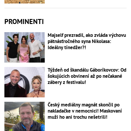
PROMINENTI
Majself prezradil, ako zvláda výchovu
pätnásťročného syna Nikolasa:
Ideálny tínedžer?!
Týždeň od škandálu Gáboríkovcov: Od
šokujúcich obvinení až po nečakané
zábery z festivalu!
Český mediálny magnát skončil po
nakladačke v nemocnici! Maskovaní
muži ho ani trochu nešetrili!