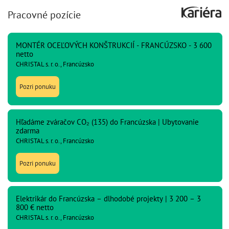
Pracovné pozície
MONTÉR OCEĽOVÝCH KONŠTRUKCIÍ - FRANCÚZSKO - 3 600
netto
CHRISTAL s. r. o., Francúzsko
Pozri ponuku
Hľadáme zváračov CO₂ (135) do Francúzska | Ubytovanie
zdarma
CHRISTAL s. r. o., Francúzsko
Pozri ponuku
Elektrikár do Francúzska – dlhodobé projekty | 3 200 – 3
800 € netto
CHRISTAL s. r. o., Francúzsko