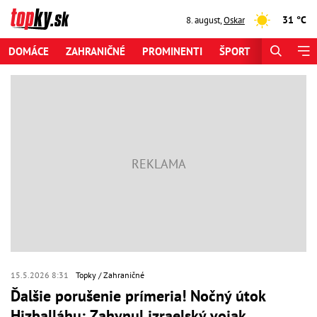
31 °C
8. august
,
Oskar
DOMÁCE
ZAHRANIČNÉ
PROMINENTI
ŠPORT
ZAUJÍMAV
15.5.2026 8:31
Topky
Zahraničné
Ďalšie porušenie prímeria! Nočný útok
Hizballáhu: Zahynul izraelský vojak