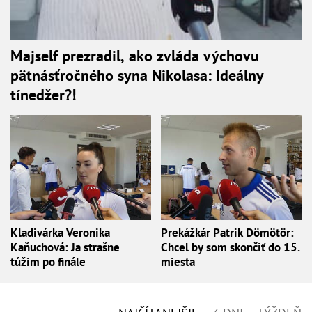
Majself prezradil, ako zvláda výchovu
pätnásťročného syna Nikolasa: Ideálny
tínedžer?!
Kladivárka Veronika
Prekážkár Patrik Dömötör:
Kaňuchová: Ja strašne
Chcel by som skončiť do 15.
túžim po finále
miesta