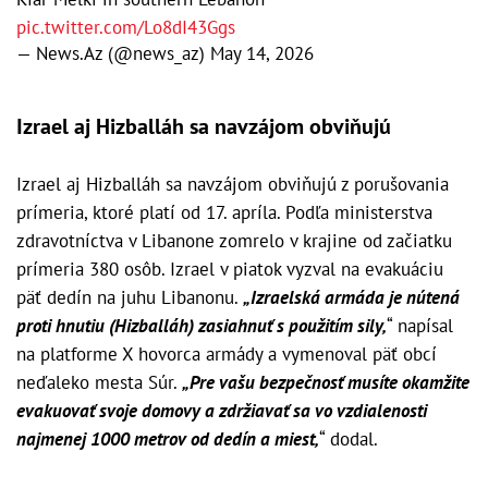
pic.twitter.com/Lo8dI43Ggs
— News.Az (@news_az)
May 14, 2026
Izrael aj Hizballáh sa navzájom obviňujú
Izrael aj Hizballáh sa navzájom obviňujú z porušovania
prímeria, ktoré platí od 17. apríla. Podľa ministerstva
zdravotníctva v Libanone zomrelo v krajine od začiatku
prímeria 380 osôb. Izrael v piatok vyzval na evakuáciu
päť dedín na juhu Libanonu.
„Izraelská armáda je nútená
proti hnutiu (Hizballáh) zasiahnuť s použitím sily,
“ napísal
na platforme X hovorca armády a vymenoval päť obcí
neďaleko mesta Súr.
„Pre vašu bezpečnosť musíte okamžite
evakuovať svoje domovy a zdržiavať sa vo vzdialenosti
najmenej 1000 metrov od dedín a miest,
“ dodal.