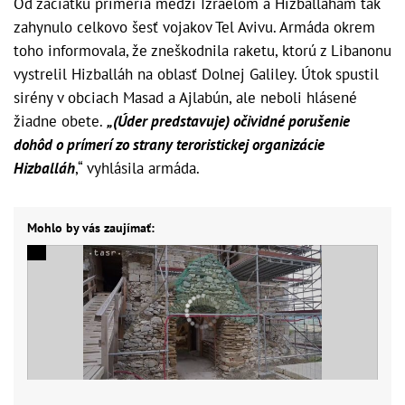
Od začiatku prímeria medzi Izraelom a Hizballáham tak
zahynulo celkovo šesť vojakov Tel Avivu. Armáda okrem
toho informovala, že zneškodnila raketu, ktorú z Libanonu
vystrelil Hizballáh na oblasť Dolnej Galiley. Útok spustil
sirény v obciach Masad a Ajlabún, ale neboli hlásené
žiadne obete.
„(Úder predstavuje) očividné porušenie
dohôd o prímerí zo strany teroristickej organizácie
Hizballáh
,“ vyhlásila armáda.
Mohlo by vás zaujímať: