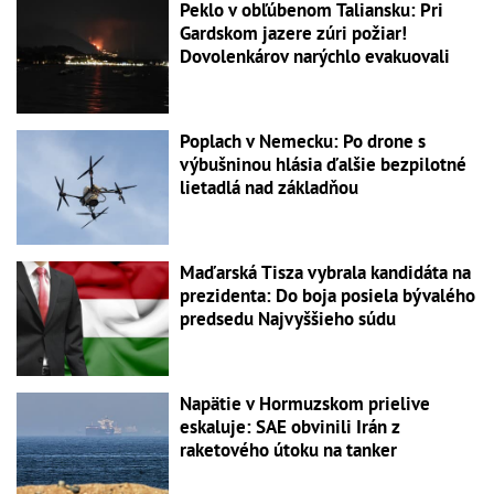
Peklo v obľúbenom Taliansku: Pri
Gardskom jazere zúri požiar!
Dovolenkárov narýchlo evakuovali
Poplach v Nemecku: Po drone s
výbušninou hlásia ďalšie bezpilotné
lietadlá nad základňou
Maďarská Tisza vybrala kandidáta na
prezidenta: Do boja posiela bývalého
predsedu Najvyššieho súdu
Napätie v Hormuzskom prielive
eskaluje: SAE obvinili Irán z
raketového útoku na tanker