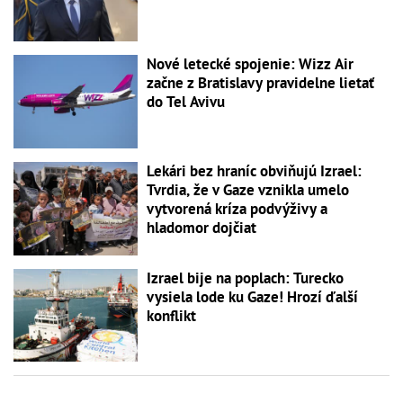
Nové letecké spojenie: Wizz Air
začne z Bratislavy pravidelne lietať
do Tel Avivu
Lekári bez hraníc obviňujú Izrael:
Tvrdia, že v Gaze vznikla umelo
vytvorená kríza podvýživy a
hladomor dojčiat
Izrael bije na poplach: Turecko
vysiela lode ku Gaze! Hrozí ďalší
konflikt