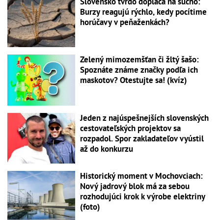
Slovensko tvrdo dopláca na sucho:
Burzy reagujú rýchlo, kedy pocítime
horúčavy v peňaženkách?
Zelený mimozemšťan či žltý šašo:
Spoznáte známe značky podľa ich
maskotov? Otestujte sa! (kvíz)
Jeden z najúspešnejších slovenských
cestovateľských projektov sa
rozpadol. Spor zakladateľov vyústil
až do konkurzu
Historický moment v Mochovciach:
Nový jadrový blok má za sebou
rozhodujúci krok k výrobe elektriny
(foto)