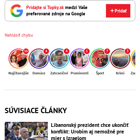
Pridajte si Topky.sk
medzi Vaše
Pridať
preferované zdroje na Google
Nahlásiť chybu
16
4
4
1
7
3
Najčítanejšie
Domáce
Zahraničné
Prominenti
Šport
Krimi
Zaují
SÚVISIACE ČLÁNKY
Libanonský prezident chce ukončiť
konflikt: Urobím aj nemožné pre
mier s Izraelom