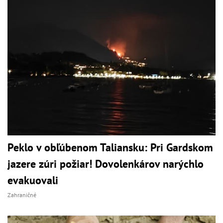
Peklo v obľúbenom Taliansku: Pri Gardskom
jazere zúri požiar! Dovolenkárov narýchlo
evakuovali
Zahraničné