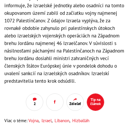
informuje, že izraelské jednotky alebo osadníci na tomto
okupovanom území zabili od začiatku vojny najmenej
1072 Palestínčanov. Z údajov Izraela vyplýva, že za
rovnaké obdobie zahynulo pri palestínskych útokoch
alebo izraelských vojenských operáciách na Západnom
brehu Jordánu najmenej 46 Izraelčanov. V súvislosti s
násilnosťami páchanými na Palestínčanoch na Západnom
brehu Jordánu dosiahli ministri zahraničných vecí
členských štátov Európskej únie v pondelok dohodu o
uvalení sankcií na izraelských osadníkov. Izraelskí
predstavitelia tento krok odsúdili.
Tip na
2
Zdieľať
článok
Viac o téme:
Vojna
,
Izrael
,
Libanon
,
Hizballáh