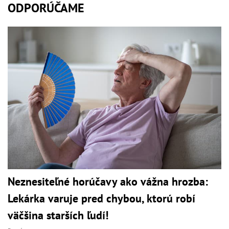
ODPORÚČAME
Neznesiteľné horúčavy ako vážna hrozba:
Lekárka varuje pred chybou, ktorú robí
väčšina starších ľudí!