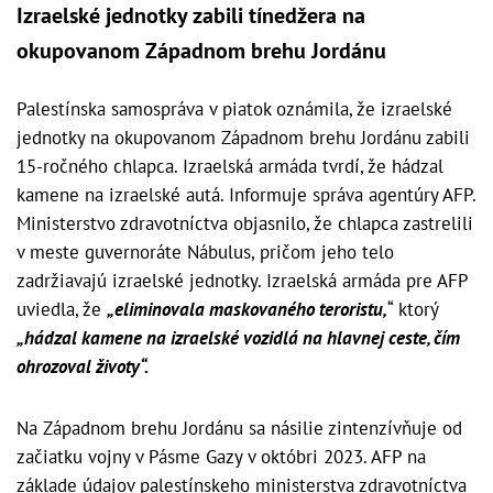
Izraelské jednotky zabili tínedžera na
okupovanom Západnom brehu Jordánu
Palestínska samospráva v piatok oznámila, že izraelské
jednotky na okupovanom Západnom brehu Jordánu zabili
15-ročného chlapca. Izraelská armáda tvrdí, že hádzal
kamene na izraelské autá. Informuje správa agentúry AFP.
Ministerstvo zdravotníctva objasnilo, že chlapca zastrelili
v meste guvernoráte Nábulus, pričom jeho telo
zadržiavajú izraelské jednotky. Izraelská armáda pre AFP
uviedla, že
„eliminovala maskovaného teroristu,
“ ktorý
„hádzal kamene na izraelské vozidlá na hlavnej ceste, čím
ohrozoval životy“.
Na Západnom brehu Jordánu sa násilie zintenzívňuje od
začiatku vojny v Pásme Gazy v októbri 2023. AFP na
základe údajov palestínskeho ministerstva zdravotníctva