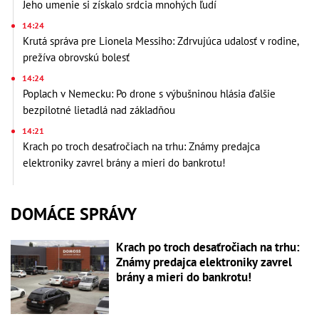
Jeho umenie si získalo srdcia mnohých ľudí
14:24
Krutá správa pre Lionela Messiho: Zdrvujúca udalosť v rodine,
prežíva obrovskú bolesť
14:24
Poplach v Nemecku: Po drone s výbušninou hlásia ďalšie
bezpilotné lietadlá nad základňou
14:21
Krach po troch desaťročiach na trhu: Známy predajca
elektroniky zavrel brány a mieri do bankrotu!
DOMÁCE SPRÁVY
Krach po troch desaťročiach na trhu:
Známy predajca elektroniky zavrel
brány a mieri do bankrotu!