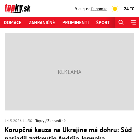
24 °C
9. august
,
Ľubomíra
DOMÁCE
ZAHRANIČNÉ
PROMINENTI
ŠPORT
ZAUJÍMAV
14.5.2026 11:30
Topky
Zahraničné
Korupčná kauza na Ukrajine má dohru: Súd
nariadil zatknutie Andrija Jermaka