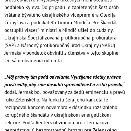
neďaleko Kyjeva. Do prípadu je zapletených šesť osôb
vrátane bývalého ukrajinského vicepremiéra Olexija
Černyšova a podnikateľa Timura Mindiča. Pre škandál
odstúpili viacerí ministri a Mindič ušiel do cudziny.
Ukrajinská Špecializovaná protikorupčná prokuratúra
(SAP) a Národný protikorupčný úrad Ukrajiny (NABU)
Jermaka v pondelok obvinili z členstva v tejto skupine.
On sám obvinenia odmieta.
„Môj právny tím podá odvolanie. Využijeme všetky právne
prostriedky, aby sme dosiahli spravodlivosť a zistili pravdu,“
dodal. Jermak bol považovaný za šedú eminenciu a pravú
ruku Zelenského. Na funkciu šéfa jeho kancelárie
rezignoval koncom novembra v dôsledku rozsiahleho
korupčného škandálu v ukrajinskom energetickom
sektore. Podľa Reuters obvinenia proti Jermakovi
nepredstavujú bezprostrednú hrozbu pre Zelenského.