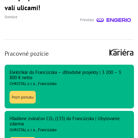
valí ulicami!
Domáce
Pracovné pozície
Elektrikár do Francúzska – dlhodobé projekty | 3 200 – 3
800 € netto
CHRISTAL s. r. o., Francúzsko
Pozri ponuku
Hľadáme zváračov CO₂ (135) do Francúzska | Ubytovanie
zdarma
CHRISTAL s. r. o., Francúzsko