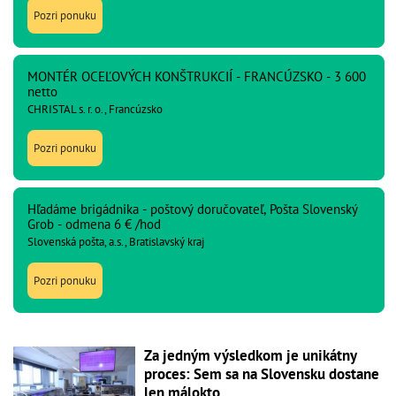
Pozri ponuku
MONTÉR OCEĽOVÝCH KONŠTRUKCIÍ - FRANCÚZSKO - 3 600
netto
CHRISTAL s. r. o., Francúzsko
Pozri ponuku
Hľadáme brigádnika - poštový doručovateľ, Pošta Slovenský
Grob - odmena 6 € /hod
Slovenská pošta, a.s., Bratislavský kraj
Pozri ponuku
Za jedným výsledkom je unikátny
proces: Sem sa na Slovensku dostane
len málokto