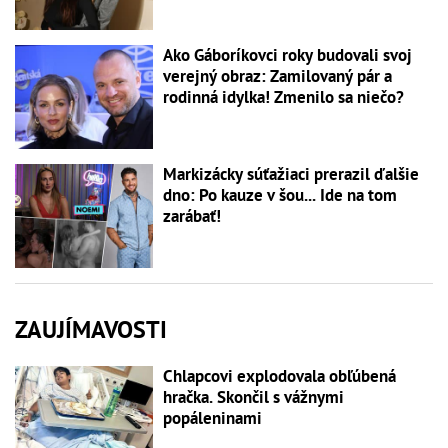
Ako Gáboríkovci roky budovali svoj
verejný obraz: Zamilovaný pár a
rodinná idylka! Zmenilo sa niečo?
Markizácky súťažiaci prerazil ďalšie
dno: Po kauze v šou... Ide na tom
zarábať!
ZAUJÍMAVOSTI
Chlapcovi explodovala obľúbená
hračka. Skončil s vážnymi
popáleninami