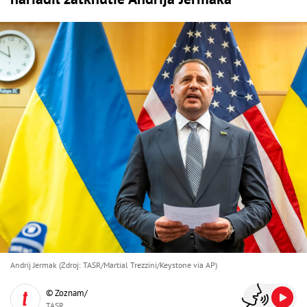
Andrij Jermak (Zdroj: TASR/Martial Trezzini/Keystone via AP)
© Zoznam/
TASR