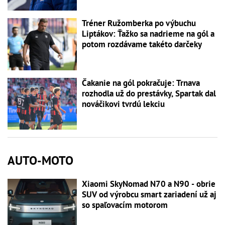
Tréner Ružomberka po výbuchu
Liptákov: Ťažko sa nadrieme na gól a
potom rozdávame takéto darčeky
Čakanie na gól pokračuje: Trnava
rozhodla už do prestávky, Spartak dal
nováčikovi tvrdú lekciu
AUTO-MOTO
Xiaomi SkyNomad N70 a N90 - obrie
SUV od výrobcu smart zariadení už aj
so spaľovacím motorom