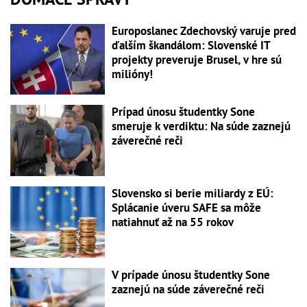
Europoslanec Zdechovský varuje pred
ďalším škandálom: Slovenské IT
projekty preveruje Brusel, v hre sú
milióny!
Prípad únosu študentky Sone
smeruje k verdiktu: Na súde zaznejú
záverečné reči
Slovensko si berie miliardy z EÚ:
Splácanie úveru SAFE sa môže
natiahnuť až na 55 rokov
V prípade únosu študentky Sone
zaznejú na súde záverečné reči