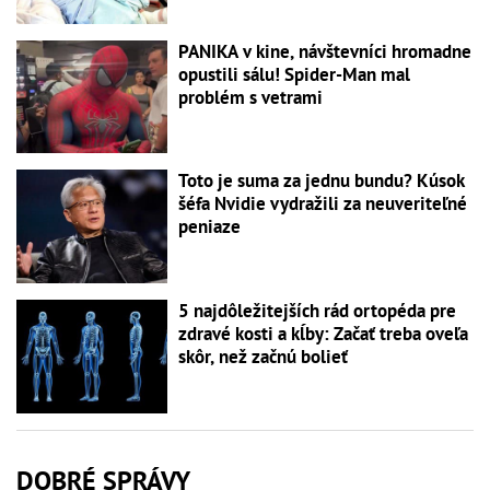
PANIKA v kine, návštevníci hromadne
opustili sálu! Spider-Man mal
problém s vetrami
Toto je suma za jednu bundu? Kúsok
šéfa Nvidie vydražili za neuveriteľné
peniaze
5 najdôležitejších rád ortopéda pre
zdravé kosti a kĺby: Začať treba oveľa
skôr, než začnú bolieť
DOBRÉ SPRÁVY