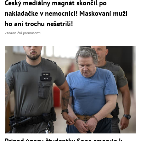
Český mediálny magnát skončil po
nakladačke v nemocnici! Maskovaní muži
ho ani trochu nešetrili!
Zahraniční prominenti