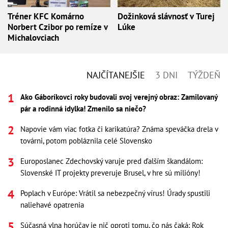
Tréner KFC Komárno
Dožinková slávnosť v Turej
Norbert Czibor po remíze v
Lúke
Michalovciach
NAJČÍTANEJŠIE
3 DNI
TÝŽDEŇ
Ako Gáboríkovci roky budovali svoj verejný obraz: Zamilovaný
pár a rodinná idylka! Zmenilo sa niečo?
Napovie vám viac fotka či karikatúra? Známa speváčka drela v
továrni, potom pobláznila celé Slovensko
Europoslanec Zdechovský varuje pred ďalším škandálom:
Slovenské IT projekty preveruje Brusel, v hre sú milióny!
Poplach v Európe: Vrátil sa nebezpečný vírus! Úrady spustili
naliehavé opatrenia
Súčasná vlna horúčav je nič oproti tomu, čo nás čaká: Rok