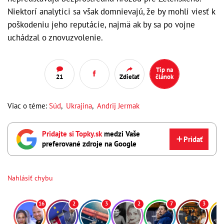
Niektorí analytici sa však domnievajú, že by mohli viesť k
poškodeniu jeho reputácie, najmä ak by sa po vojne
uchádzal o znovuzvolenie.
Tip na
21
Zdieľať
článok
Viac o téme:
Súd
,
Ukrajina
,
Andrij Jermak
Pridajte si Topky.sk
medzi Vaše
Pridať
preferované zdroje na Google
Nahlásiť chybu
16
2
3
2
7
3