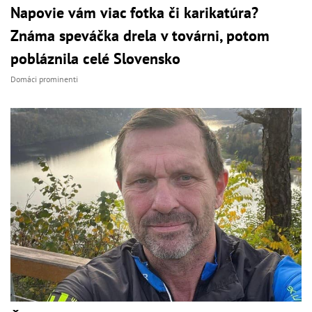
Napovie vám viac fotka či karikatúra?
Známa speváčka drela v továrni, potom
pobláznila celé Slovensko
Domáci prominenti