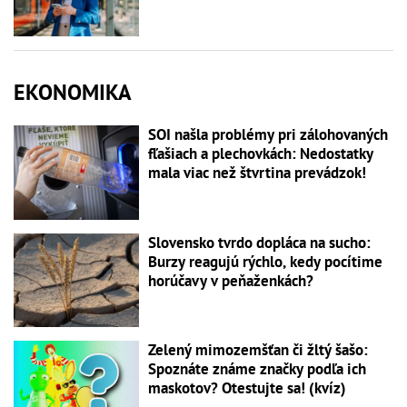
EKONOMIKA
SOI našla problémy pri zálohovaných
fľašiach a plechovkách: Nedostatky
mala viac než štvrtina prevádzok!
Slovensko tvrdo dopláca na sucho:
Burzy reagujú rýchlo, kedy pocítime
horúčavy v peňaženkách?
Zelený mimozemšťan či žltý šašo:
Spoznáte známe značky podľa ich
maskotov? Otestujte sa! (kvíz)