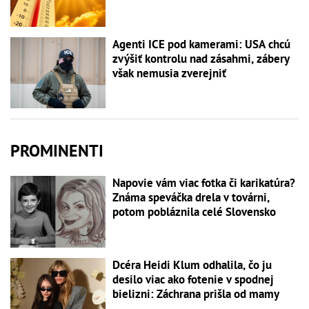
Agenti ICE pod kamerami: USA chcú
zvýšiť kontrolu nad zásahmi, zábery
však nemusia zverejniť
PROMINENTI
Napovie vám viac fotka či karikatúra?
Známa speváčka drela v továrni,
potom pobláznila celé Slovensko
Dcéra Heidi Klum odhalila, čo ju
desilo viac ako fotenie v spodnej
bielizni: Záchrana prišla od mamy