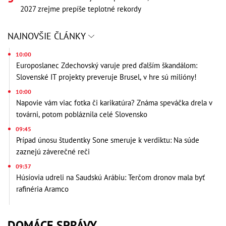
2027 zrejme prepíše teplotné rekordy
NAJNOVŠIE ČLÁNKY
10:00
Europoslanec Zdechovský varuje pred ďalším škandálom:
Slovenské IT projekty preveruje Brusel, v hre sú milióny!
10:00
Napovie vám viac fotka či karikatúra? Známa speváčka drela v
továrni, potom pobláznila celé Slovensko
09:45
Prípad únosu študentky Sone smeruje k verdiktu: Na súde
zaznejú záverečné reči
09:37
Húsíovia udreli na Saudskú Arábiu: Terčom dronov mala byť
rafinéria Aramco
DOMÁCE SPRÁVY