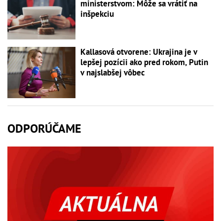
ministerstvom: Môže sa vrátiť na
inšpekciu
Kallasová otvorene: Ukrajina je v
lepšej pozícii ako pred rokom, Putin
v najslabšej vôbec
ODPORÚČAME