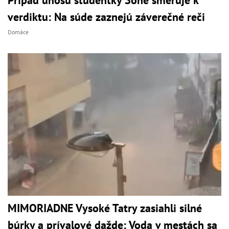
Prípad únosu študentky Sone smeruje k
verdiktu: Na súde zaznejú záverečné reči
Domáce
MIMORIADNE Vysoké Tatry zasiahli silné
búrky a prívalové dažde: Voda v mestách sa