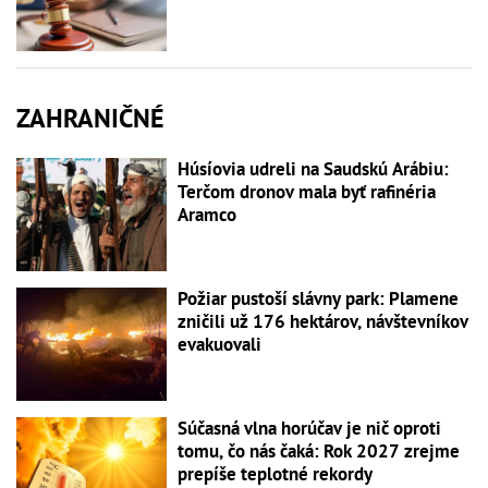
ZAHRANIČNÉ
Húsíovia udreli na Saudskú Arábiu:
Terčom dronov mala byť rafinéria
Aramco
Požiar pustoší slávny park: Plamene
zničili už 176 hektárov, návštevníkov
evakuovali
Súčasná vlna horúčav je nič oproti
tomu, čo nás čaká: Rok 2027 zrejme
prepíše teplotné rekordy