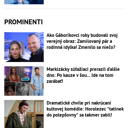
PROMINENTI
Ako Gáboríkovci roky budovali svoj
verejný obraz: Zamilovaný pár a
rodinná idylka! Zmenilo sa niečo?
Markizácky súťažiaci prerazil ďalšie
dno: Po kauze v šou... Ide na tom
zarábať!
Dramatické chvíle pri nakrúcaní
kultovej komédie: Horolezec "tatínek
do polepšovny" sa takmer zabil!