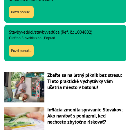
Pozri ponuku
Stavbyvedúci/stavbyvedúca (Ref. č.: 1004802)
Grafton Slovakia s.r.o., Poprad
Pozri ponuku
Zbaľte sa na letný piknik bez stresu:
Tieto praktické vychytávky vám
ušetria miesto v batohu!
Inflácia zmenila správanie Slovákov:
Ako narábať s peniazmi, keď
nechcete zbytočne riskovať?