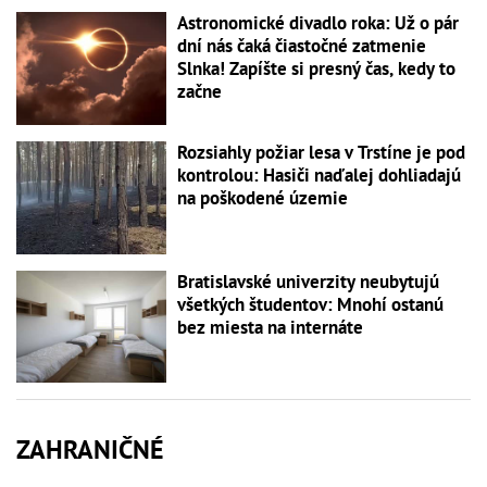
Astronomické divadlo roka: Už o pár
dní nás čaká čiastočné zatmenie
Slnka! Zapíšte si presný čas, kedy to
začne
Rozsiahly požiar lesa v Trstíne je pod
kontrolou: Hasiči naďalej dohliadajú
na poškodené územie
Bratislavské univerzity neubytujú
všetkých študentov: Mnohí ostanú
bez miesta na internáte
ZAHRANIČNÉ