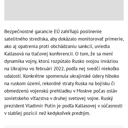
Bezpečnostné garancie EÚ zahŕňajú posilnenie
satelitného strediska, aby dokázalo monitorovať prímerie,
ako aj opatrenia proti obchádzaniu sankcií, uviedla
Kallasová na tlačovej konferencii. O tom, že sa mení
dynamika vojny, ktorú rozpútalo Rusko svojou inváziou
na Ukrajinu vo februári 2022, podľa nej svedčí niekoľko
udalostí. Konkrétne spomenula ukrajinské údery hlboko
na ruskom území, rekordné straty Ruska na bojisku či
obmedzenú vojenskú prehliadku v Moskve počas osláv
sovietskeho víťazstva v druhej svetovej vojne. Ruský
prezident Vladimir Putin je podľa Kallasovej v súčasnosti
v slabšej pozícii než kedykoľvek predtým.