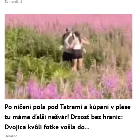
Zahraničné
Po ničení pola pod Tatrami a kúpaní v plese
tu máme ďalší nešvár! Drzosť bez hraníc:
Dvojica kvôli fotke vošla do...
Domáce