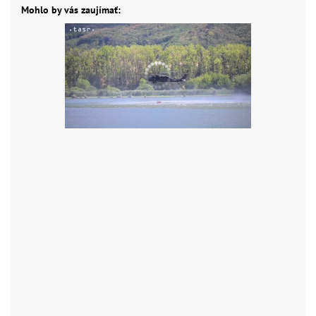
Mohlo by vás zaujímať: