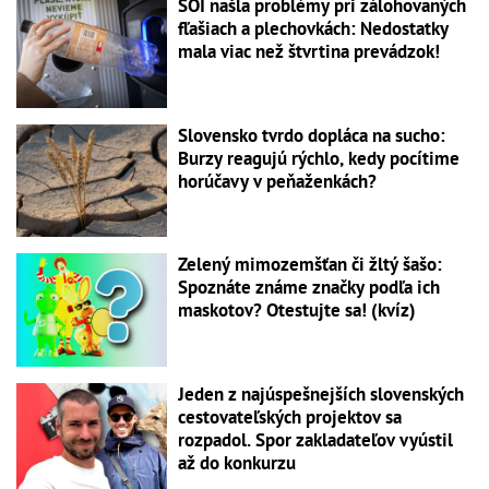
SOI našla problémy pri zálohovaných
fľašiach a plechovkách: Nedostatky
mala viac než štvrtina prevádzok!
Slovensko tvrdo dopláca na sucho:
Burzy reagujú rýchlo, kedy pocítime
horúčavy v peňaženkách?
Zelený mimozemšťan či žltý šašo:
Spoznáte známe značky podľa ich
maskotov? Otestujte sa! (kvíz)
Jeden z najúspešnejších slovenských
cestovateľských projektov sa
rozpadol. Spor zakladateľov vyústil
až do konkurzu