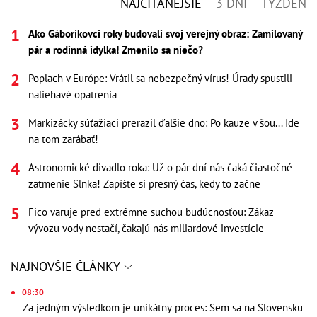
NAJČÍTANEJŠIE
3 DNI
TÝŽDEŇ
Ako Gáboríkovci roky budovali svoj verejný obraz: Zamilovaný
pár a rodinná idylka! Zmenilo sa niečo?
Poplach v Európe: Vrátil sa nebezpečný vírus! Úrady spustili
naliehavé opatrenia
Markizácky súťažiaci prerazil ďalšie dno: Po kauze v šou... Ide
na tom zarábať!
Astronomické divadlo roka: Už o pár dní nás čaká čiastočné
zatmenie Slnka! Zapíšte si presný čas, kedy to začne
Fico varuje pred extrémne suchou budúcnosťou: Zákaz
vývozu vody nestačí, čakajú nás miliardové investície
NAJNOVŠIE ČLÁNKY
08:30
Za jedným výsledkom je unikátny proces: Sem sa na Slovensku