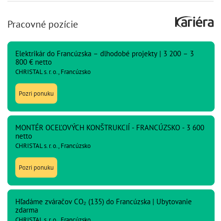
Pracovné pozície
Elektrikár do Francúzska – dlhodobé projekty | 3 200 – 3
800 € netto
CHRISTAL s. r. o., Francúzsko
Pozri ponuku
MONTÉR OCEĽOVÝCH KONŠTRUKCIÍ - FRANCÚZSKO - 3 600
netto
CHRISTAL s. r. o., Francúzsko
Pozri ponuku
Hľadáme zváračov CO₂ (135) do Francúzska | Ubytovanie
zdarma
CHRISTAL s. r. o., Francúzsko