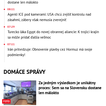
dostane len málokto
08:11
Agenti ICE pod kamerami: USA chcú zvýšiť kontrolu nad
zásahmi, zábery však nemusia zverejniť
07:29
Turecko láka Egypt do novej obrannej aliancie: K trojici krajín
sa môže pridať ďalšia veľmoc
07:11
Irán pritvrdzuje: Obnovenie plavby cez Hormuz má svoje
podmienky!
DOMÁCE SPRÁVY
Za jedným výsledkom je unikátny
proces: Sem sa na Slovensku dostane
len málokto
FOTO