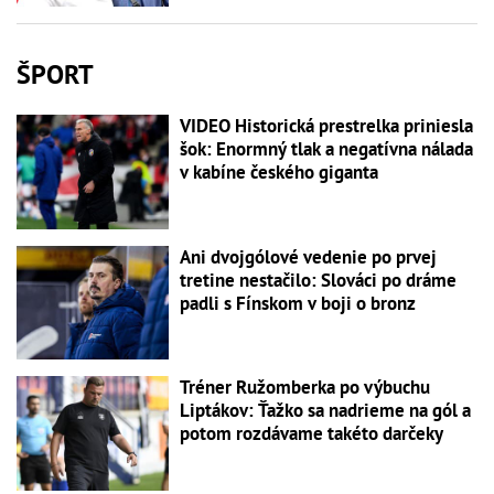
ŠPORT
VIDEO Historická prestrelka priniesla
šok: Enormný tlak a negatívna nálada
v kabíne českého giganta
Ani dvojgólové vedenie po prvej
tretine nestačilo: Slováci po dráme
padli s Fínskom v boji o bronz
Tréner Ružomberka po výbuchu
Liptákov: Ťažko sa nadrieme na gól a
potom rozdávame takéto darčeky