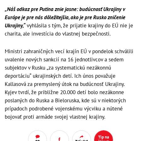
„Náš odkaz pre Putina znie jasne: budúcnosť Ukrajiny v
Európe je pre nás dôležitejšia, ako je pre Rusko zničenie
Ukrajiny,“
vyhlásila s tým, že prijatie krajiny do EÚ nie je
charita, ale investícia do vlastnej bezpečnosti.
Ministri zahraničných vecí krajín EÚ v pondelok schválili
uvalenie nových sankcií na 16 jednotlivcov a sedem
subjektov v Rusku „za systematickú nezákonnú
deportáciu“ ukrajinských detí. Ich únos považuje
Kallasová za premyslený útok na budúcnosť Ukrajiny.
Kyjev tvrdí, že približne 20.000 detí bolo nezákonne
poslaných do Ruska a Bieloruska, kde sú v niektorých
prípadoch podrobené vojenskému výcviku a nútené
bojovať proti armáde svojej vlastnej krajiny.
Tip na