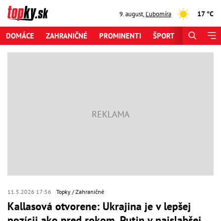
17 °C
9. august
,
Ľubomíra
DOMÁCE
ZAHRANIČNÉ
PROMINENTI
ŠPORT
ZAUJÍMAV
11.5.2026 17:56
Topky
Zahraničné
Kallasová otvorene: Ukrajina je v lepšej
pozícii ako pred rokom, Putin v najslabšej