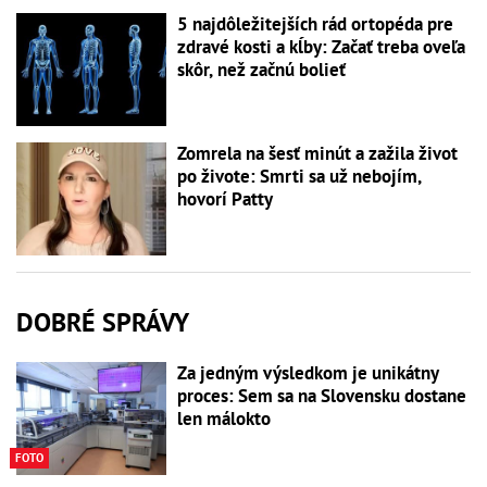
5 najdôležitejších rád ortopéda pre
zdravé kosti a kĺby: Začať treba oveľa
skôr, než začnú bolieť
Zomrela na šesť minút a zažila život
po živote: Smrti sa už nebojím,
hovorí Patty
DOBRÉ SPRÁVY
Za jedným výsledkom je unikátny
proces: Sem sa na Slovensku dostane
len málokto
FOTO