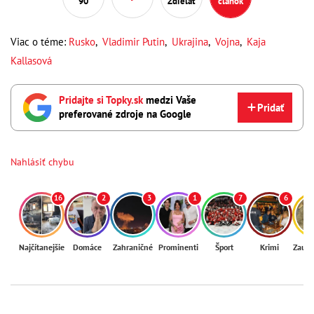
90
Zdieľať
článok
Viac o téme:
Rusko
,
Vladimir Putin
,
Ukrajina
,
Vojna
,
Kaja
Kallasová
Pridajte si Topky.sk
medzi Vaše
Pridať
preferované zdroje na Google
Nahlásiť chybu
16
2
3
1
7
6
Najčítanejšie
Domáce
Zahraničné
Prominenti
Šport
Krimi
Zaují