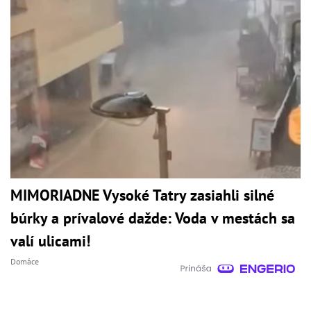
MIMORIADNE Vysoké Tatry zasiahli silné
búrky a prívalové dažde: Voda v mestách sa
valí ulicami!
Domáce