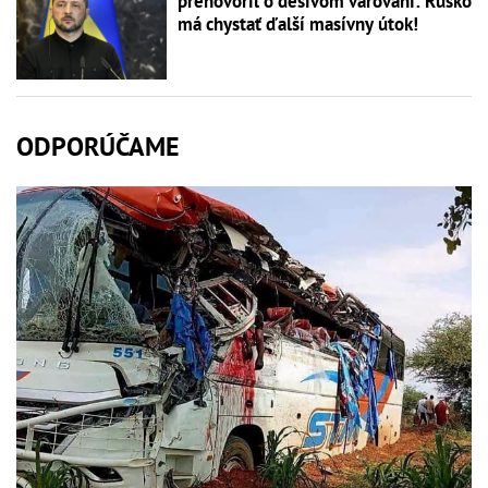
prehovoril o desivom varovaní: Rusko
má chystať ďalší masívny útok!
ODPORÚČAME