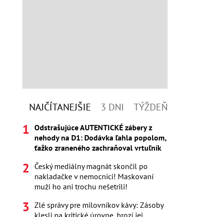
NAJČÍTANEJŠIE
3 DNI
TÝŽDEŇ
Odstrašujúce AUTENTICKÉ zábery z
nehody na D1: Dodávka ľahla popolom,
ťažko zraneného zachraňoval vrtuľník
Český mediálny magnát skončil po
nakladačke v nemocnici! Maskovaní
muži ho ani trochu nešetrili!
Zlé správy pre milovníkov kávy: Zásoby
klesli na kritické úrovne, hrozí jej