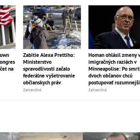
down
Zabitie Alexa Prettiho:
Homan ohlásil zmeny 
Kongres
Ministerstvo
imigračných raziách v
čet na
spravodlivosti začalo
Minneapolise: Po smrt
federálne vyšetrovanie
dvoch občanov chcú
občianskych práv
postupovať rozumnejš
Zahraničné
Zahraničné