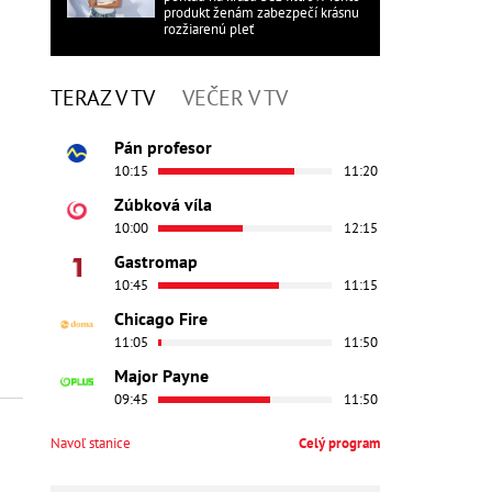
produkt ženám zabezpečí krásnu
rozžiarenú pleť
TERAZ V TV
VEČER V TV
Pán profesor
10:15
11:20
Zúbková víla
10:00
12:15
Gastromap
10:45
11:15
Chicago Fire
11:05
11:50
Major Payne
09:45
11:50
Navoľ stanice
Celý program