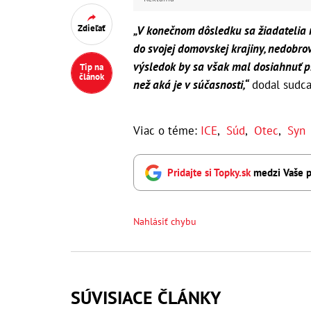
Zdieľať
„V konečnom dôsledku sa žiadatelia 
do svojej domovskej krajiny, nedobro
výsledok by sa však mal dosiahnuť p
Tip na
článok
než aká je v súčasnosti,“
dodal sudca
Viac o téme:
ICE
,
Súd
,
Otec
,
Syn
Pridajte si Topky.sk
medzi Vaše p
Nahlásiť chybu
SÚVISIACE ČLÁNKY