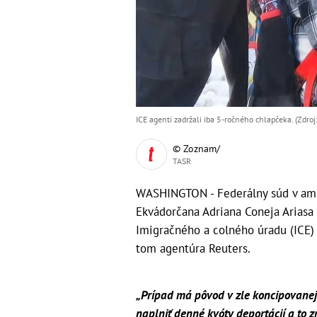
ICE agenti zadržali iba 5-ročného chlapčeka. (Zdro
© Zoznam/
TASR
WASHINGTON - Federálny súd v amer
Ekvádorčana Adriana Coneja Ariasa 
Imigračného a colného úradu (ICE) 
tom agentúra Reuters.
„Prípad má pôvod v zle koncipovane
naplniť denné kvóty deportácií a to zr