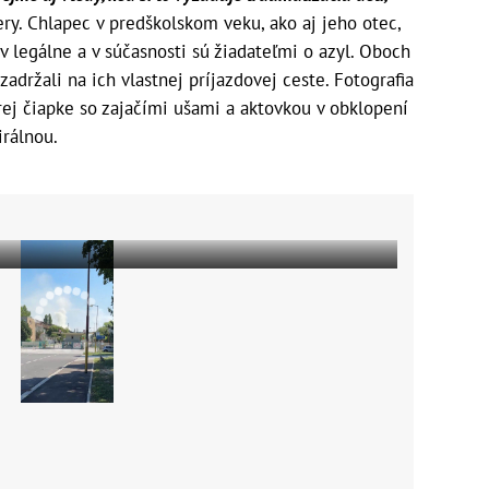
ery. Chlapec v predškolskom veku, ako aj jeho otec,
v legálne a v súčasnosti sú žiadateľmi o azyl. Oboch
adržali na ich vlastnej príjazdovej ceste. Fotografia
j čiapke so zajačími ušami a aktovkou v obklopení
irálnou.