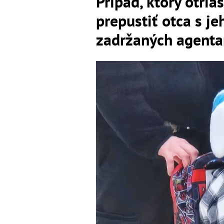
Prípad, ktorý otria
prepustiť otca s 
zadržaných agenta