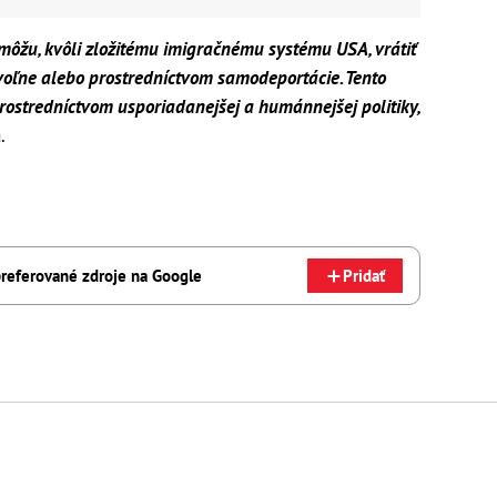
môžu, kvôli zložitému imigračnému systému USA, vrátiť
voľne alebo prostredníctvom samodeportácie. Tento
rostredníctvom usporiadanejšej a humánnejšej politiky,
.
referované zdroje na Google
Pridať