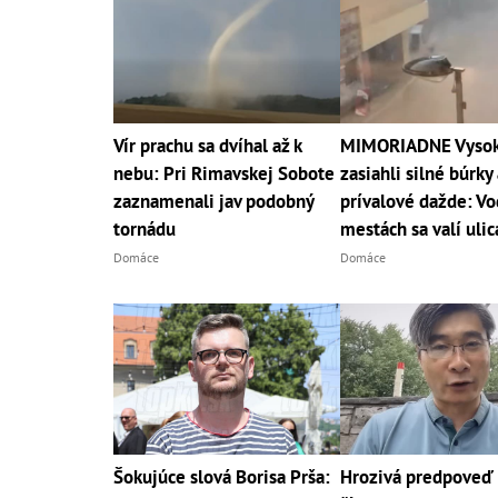
Vír prachu sa dvíhal až k
MIMORIADNE Vysoké
nebu: Pri Rimavskej Sobote
zasiahli silné búrky 
zaznamenali jav podobný
prívalové dažde: Vo
tornádu
mestách sa valí uli
Domáce
Domáce
Šokujúce slová Borisa Prša:
Hrozivá predpoveď