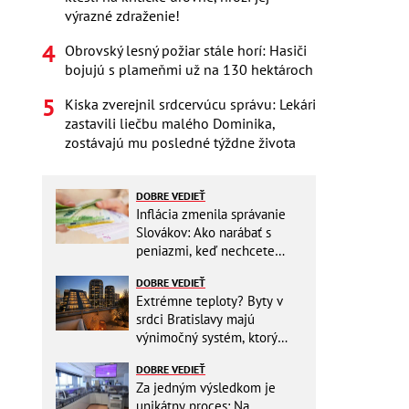
výrazné zdraženie!
Obrovský lesný požiar stále horí: Hasiči
bojujú s plameňmi už na 130 hektároch
Kiska zverejnil srdcervúcu správu: Lekári
zastavili liečbu malého Dominika,
zostávajú mu posledné týždne života
DOBRE VEDIEŤ
Inflácia zmenila správanie
Slovákov: Ako narábať s
peniazmi, keď nechcete
zbytočne riskovať?
DOBRE VEDIEŤ
Extrémne teploty? Byty v
srdci Bratislavy majú
výnimočný systém, ktorý
ešte aj šetrí náklady
DOBRE VEDIEŤ
Za jedným výsledkom je
unikátny proces: Na