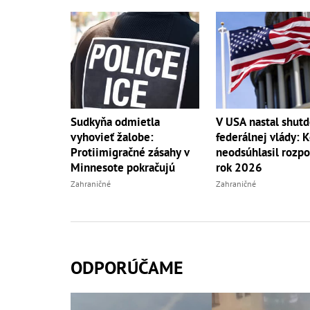
Sudkyňa odmietla
V USA nastal shut
vyhovieť žalobe:
federálnej vlády: 
Protiimigračné zásahy v
neodsúhlasil rozpo
Minnesote pokračujú
rok 2026
Zahraničné
Zahraničné
ODPORÚČAME