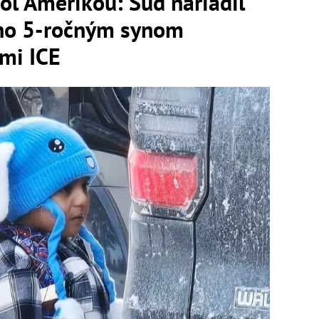
sol Amerikou: Súd nariadil
jeho 5-ročným synom
mi ICE