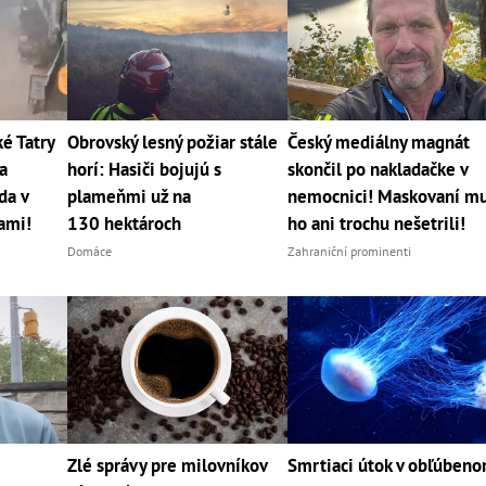
 Tatry
Obrovský lesný požiar stále
Český mediálny magnát
a
horí: Hasiči bojujú s
skončil po nakladačke v
da v
plameňmi už na
nemocnici! Maskovaní m
cami!
130 hektároch
ho ani trochu nešetrili!
Domáce
Zahraniční prominenti
Zlé správy pre milovníkov
Smrtiaci útok v obľúben