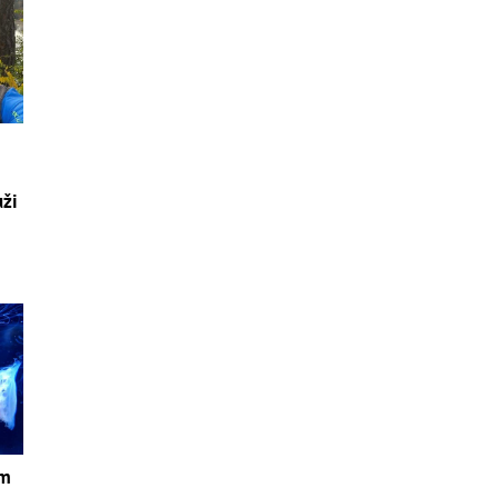
uži
om