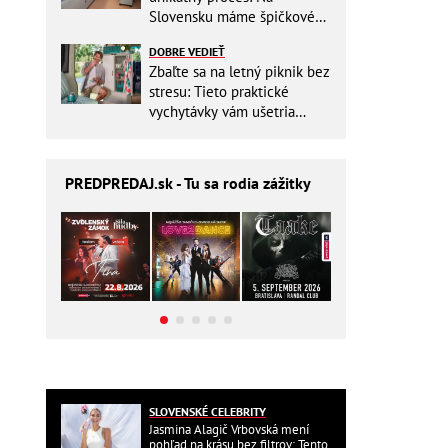
Slovensku máme špičkové
pracovisko
DOBRE VEDIEŤ
Zbaľte sa na letný piknik bez
stresu: Tieto praktické
vychytávky vám ušetria
miesto v batohu!
PREDPREDAJ
.sk - Tu sa rodia zážitky
SLOVENSKÉ CELEBRITY
Jasmina Alagič Vrbovská mení
pohľad na krásu bez filtrov: Tento