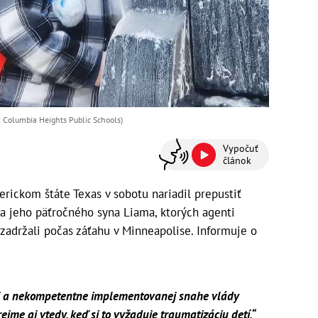
j: Columbia Heights Public Schools)
Vypočuť
článok
ickom štáte Texas v sobotu nariadil prepustiť
a jeho päťročného syna Liama, ktorých agenti
zadržali počas záťahu v Minneapolise. Informuje o
j a nekompetentne implementovanej snahe vlády
ejme aj vtedy, keď si to vyžaduje traumatizáciu detí,“