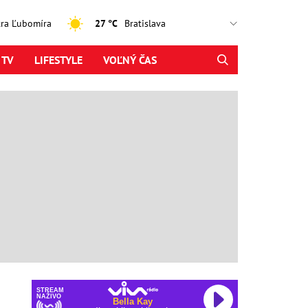
jtra Ľubomíra
27 °C
 TV
LIFESTYLE
VOĽNÝ ČAS
STREAM
NAŽIVO
Bella Kay