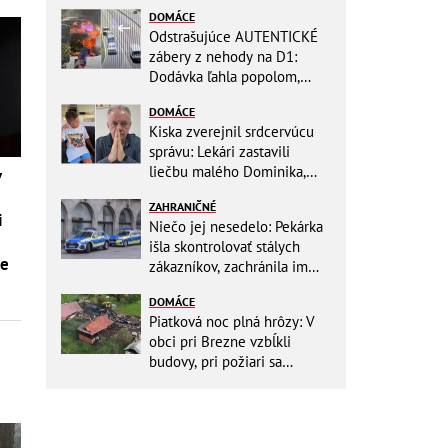
DOMÁCE
Odstrašujúce AUTENTICKÉ
zábery z nehody na D1:
Dodávka ľahla popolom,
ťažko zraneného
DOMÁCE
zachraňoval vrtuľník
Kiska zverejnil srdcervúcu
správu: Lekári zastavili
liečbu malého Dominika,
v
zostávajú mu posledné
ZAHRANIČNÉ
týždne života
i
Niečo jej nesedelo: Pekárka
išla skontrolovať stálych
ie
zákazníkov, zachránila im
život
DOMÁCE
Piatková noc plná hrôzy: V
obci pri Brezne vzbĺkli
budovy, pri požiari sa
intoxikovala jedna osoba