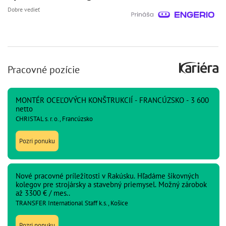
Dobre vedieť
Pracovné pozície
MONTÉR OCEĽOVÝCH KONŠTRUKCIÍ - FRANCÚZSKO - 3 600
netto
CHRISTAL s. r. o., Francúzsko
Pozri ponuku
Nové pracovné príležitosti v Rakúsku. Hľadáme šikovných
kolegov pre strojársky a stavebný priemysel. Možný zárobok
až 3300 € / mes..
TRANSFER International Staff k.s., Košice
Pozri ponuku