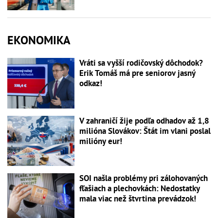
EKONOMIKA
Vráti sa vyšší rodičovský dôchodok?
Erik Tomáš má pre seniorov jasný
odkaz!
V zahraničí žije podľa odhadov až 1,8
milióna Slovákov: Štát im vlani poslal
milióny eur!
SOI našla problémy pri zálohovaných
fľašiach a plechovkách: Nedostatky
mala viac než štvrtina prevádzok!