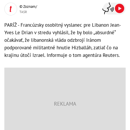
© Zoznam/
TASR
PARÍŽ - Francúzsky osobitný vyslanec pre Libanon Jean-
Yves Le Drian v stredu vyhlásil, že by bolo „absurdné“
očakávať, že libanonská vláda odzbrojí Iránom
podporované militantné hnutie Hizballáh, zatiaľ čo na
krajinu útočí Izrael. Informuje o tom agentúra Reuters.