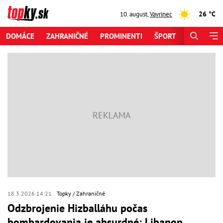
26 °C
10. august
,
Vavrinec
DOMÁCE
ZAHRANIČNÉ
PROMINENTI
ŠPORT
ZAUJÍMAV
18.3.2026 14:21
Topky
Zahraničné
Odzbrojenie Hizballáhu počas
bombardovania je absurdné: Libanon