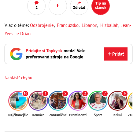
Tip na
2
Zdieľať
článok
Viac o téme:
Odzbrojenie
,
Francúzsko
,
Libanon
,
Hizballáh
,
Jean-
Yves Le Drian
Pridajte si Topky.sk
medzi Vaše
Pridať
preferované zdroje na Google
Nahlásiť chybu
16
3
5
2
7
6
Najčítanejšie
Domáce
Zahraničné
Prominenti
Šport
Krimi
Zaují