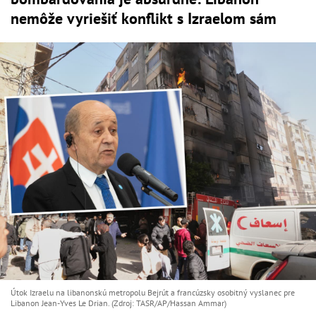
nemôže vyriešiť konflikt s Izraelom sám
Útok Izraelu na libanonskú metropolu Bejrút a francúzsky osobitný vyslanec pre
Libanon Jean-Yves Le Drian. (Zdroj: TASR/AP/Hassan Ammar)