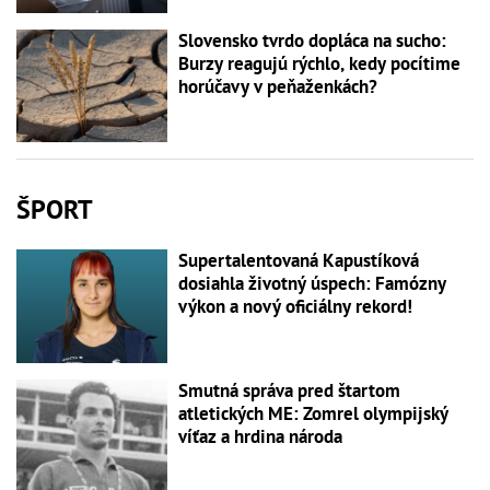
Slovensko tvrdo dopláca na sucho:
Burzy reagujú rýchlo, kedy pocítime
horúčavy v peňaženkách?
ŠPORT
Supertalentovaná Kapustíková
dosiahla životný úspech: Famózny
výkon a nový oficiálny rekord!
Smutná správa pred štartom
atletických ME: Zomrel olympijský
víťaz a hrdina národa