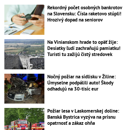
Rekordný počet osobných bankrotov
na Slovensku: Čísla raketovo stúpli!
Hrozivý dopad na seniorov
Na Vinianskom hrade to opäť žije:
Desiatky ľudí zachraňujú pamiatku!
Turisti tu zažijú čistý stredovek
Nočný požiar na sídlisku v Žiline:
Úmyselne podpálili auto! Škody
odhadujú na 30-tisíc eur
Požiar lesa v Laskomerskej doline:
Banská Bystrica vyzýva na prísnu
opatrnosť a zákaz ohňa