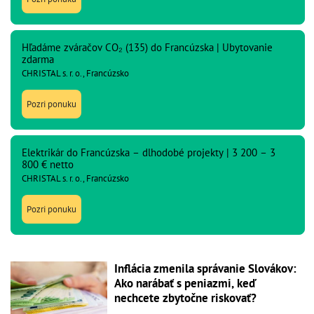
Hľadáme zváračov CO₂ (135) do Francúzska | Ubytovanie
zdarma
CHRISTAL s. r. o., Francúzsko
Pozri ponuku
Elektrikár do Francúzska – dlhodobé projekty | 3 200 – 3
800 € netto
CHRISTAL s. r. o., Francúzsko
Pozri ponuku
Inflácia zmenila správanie Slovákov:
Ako narábať s peniazmi, keď
nechcete zbytočne riskovať?