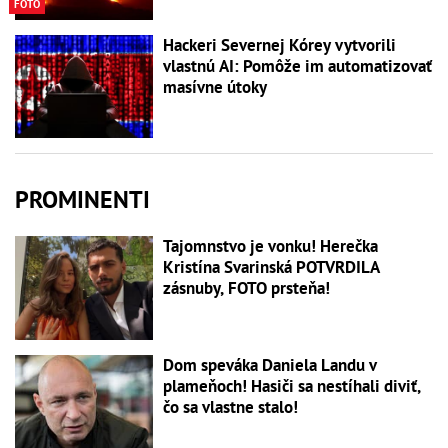
FOTO
Hackeri Severnej Kórey vytvorili
vlastnú AI: Pomôže im automatizovať
masívne útoky
PROMINENTI
Tajomnstvo je vonku! Herečka
Kristína Svarinská POTVRDILA
zásnuby, FOTO prsteňa!
Dom speváka Daniela Landu v
plameňoch! Hasiči sa nestíhali diviť,
čo sa vlastne stalo!