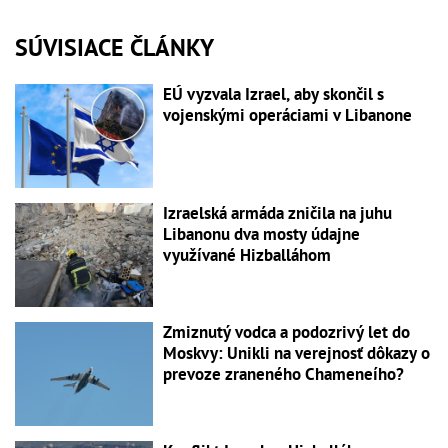
SÚVISIACE ČLÁNKY
EÚ vyzvala Izrael, aby skončil s
vojenskými operáciami v Libanone
Izraelská armáda zničila na juhu
Libanonu dva mosty údajne
využívané Hizballáhom
Zmiznutý vodca a podozrivý let do
Moskvy: Unikli na verejnosť dôkazy o
prevoze zraneného Chameneího?