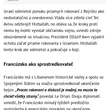
Izrael odmietol ponuku priamych rokovaní z Bejrútu ako
nedostatočnú a oneskorenú. Vláda síce zdieľa cieľ Tel
Avivu odzbrojiť Hizballáh, no obáva sa, že kroky proti
nemu by mohli vyvolať občiansku vojnu, uviedli zdroje
oboznámené so situáciou. Prezident Džúzíf Awn vyjadril
ochotu začať priame rokovania s Izraelom. Hizballáh
tento krok ale odmietol a pokračuje v boji.
Francúzsko ako sprostredkovateľ
Francúzsko má s Libanonom historické väzby a spolu so
Spojenými štátmi sa snažia sprostredkovať ukončenie
bojov.
„Proces rokovaní a diskusií je možný, no musia to
chcieť všetky strany,“
povedal Le Drian. Dvaja diplomati
uviedli, že Francúzsko minulý týždeň predložilo
protinávrhy k americkým ponukám na ukončenie