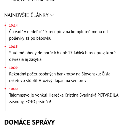
NAJNOVŠIE ČLÁNKY
10:14
Čo variť v nedeľu? 15 receptov na kompletné menu od
polievky až po bábovku
10:13
Studené obedy do horúcich dní: 17 ľahkých receptov, ktoré
osviežia aj zasýtia
10:09
Rekordný počet osobných bankrotov na Slovensku: Čísla
raketovo stúpli! Hrozivý dopad na seniorov
10:00
Tajomnstvo je vonku! Herečka Kristína Svarinská POTVRDILA
zásnuby, FOTO prsteňa!
DOMÁCE SPRÁVY