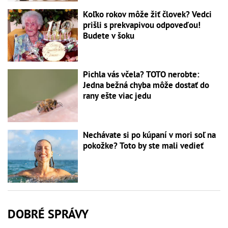
Koľko rokov môže žiť človek? Vedci
prišli s prekvapivou odpoveďou!
Budete v šoku
Pichla vás včela? TOTO nerobte:
Jedna bežná chyba môže dostať do
rany ešte viac jedu
Nechávate si po kúpaní v mori soľ na
pokožke? Toto by ste mali vedieť
DOBRÉ SPRÁVY