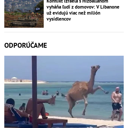
Konflikt Izraela s Hizballáhom
vyháňa ľudí z domovov: V Libanone
už evidujú viac než milión
vysídlencov
ODPORÚČAME