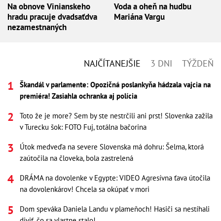
Na obnove Vinianskeho
Voda a oheň na hudbu
hradu pracuje dvadsaťdva
Mariána Vargu
nezamestnaných
NAJČÍTANEJŠIE
3 DNI
TÝŽDEŇ
Škandál v parlamente: Opozičná poslankyňa hádzala vajcia na
premiéra! Zasiahla ochranka aj polícia
Toto že je more? Sem by ste nestrčili ani prst! Slovenka zažila
v Turecku šok: FOTO Fuj, totálna bačorina
Útok medveďa na severe Slovenska má dohru: Šelma, ktorá
zaútočila na človeka, bola zastrelená
DRÁMA na dovolenke v Egypte: VIDEO Agresívna ťava útočila
na dovolenkárov! Chcela sa okúpať v mori
Dom speváka Daniela Landu v plameňoch! Hasiči sa nestíhali
diviť, čo sa vlastne stalo!