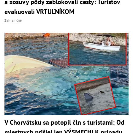
a zosuvy pôdy zablokovali cesty: Turistov
evakuovali VRTUĽNÍKOM
Zahraničné
V Chorvátsku sa potopil čln s turistami: Od
miestnych prišiel len VÝSMECH! K prípadu