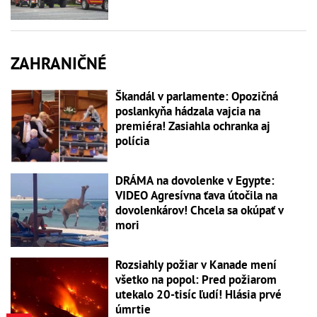
ZAHRANIČNÉ
Škandál v parlamente: Opozičná
poslankyňa hádzala vajcia na
premiéra! Zasiahla ochranka aj
polícia
DRÁMA na dovolenke v Egypte:
VIDEO Agresívna ťava útočila na
dovolenkárov! Chcela sa okúpať v
mori
Rozsiahly požiar v Kanade mení
všetko na popol: Pred požiarom
utekalo 20-tisíc ľudí! Hlásia prvé
úmrtie