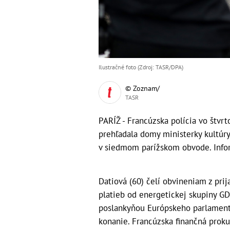
Ilustračné foto (Zdroj: TASR/DPA)
© Zoznam/
TASR
PARÍŽ - Francúzska polícia vo štvr
prehľadala domy ministerky kultúry 
v siedmom parížskom obvode. Info
Datiová (60) čelí obvineniam z pri
platieb od energetickej skupiny G
poslankyňou Európskeho parlamentu
konanie. Francúzska finančná prokur