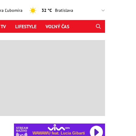
jtra Ľubomíra
32 °C
 TV
LIFESTYLE
VOĽNÝ ČAS
STREAM
NAŽIVO
WAWAWU feat. Lucia Gibarti