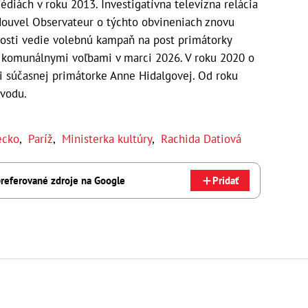
édiách v roku 2013. Investigatívna televízna relácia
ouvel Observateur o týchto obvineniach znovu
snosti vedie volebnú kampaň na post primátorky
 komunálnymi voľbami v marci 2026. V roku 2020 o
i súčasnej primátorke Anne Hidalgovej. Od roku
bvodu.
cko
,
Paríž
,
Ministerka kultúry
,
Rachida Datiová
referované zdroje na Google
Pridať