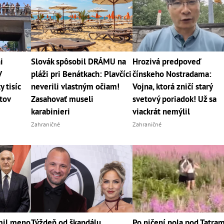
i
Slovák spôsobil DRÁMU na
Hrozivá predpoveď
V
pláži pri Benátkach: Plavčíci
čínskeho Nostradama:
y tisíc
neverili vlastným očiam!
Vojna, ktorá zničí starý
jtov
Zasahovať museli
svetový poriadok! Už sa
karabinieri
viackrát nemýlil
Zahraničné
Zahraničné
mil meno
Týždeň od škandálu
Po ničení pola pod Tatram