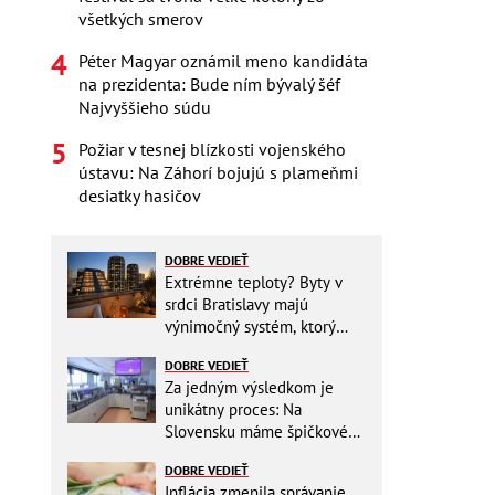
všetkých smerov
Péter Magyar oznámil meno kandidáta
na prezidenta: Bude ním bývalý šéf
Najvyššieho súdu
Požiar v tesnej blízkosti vojenského
ústavu: Na Záhorí bojujú s plameňmi
desiatky hasičov
DOBRE VEDIEŤ
Extrémne teploty? Byty v
srdci Bratislavy majú
výnimočný systém, ktorý
ešte aj šetrí náklady
DOBRE VEDIEŤ
Za jedným výsledkom je
unikátny proces: Na
Slovensku máme špičkové
pracovisko
DOBRE VEDIEŤ
Inflácia zmenila správanie