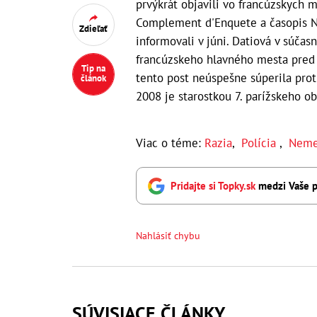
prvýkrát objavili vo francúzskych m
Complement d'Enquete a časopis N
Zdieľať
informovali v júni. Datiová v súča
francúzskeho hlavného mesta pred
Tip na
tento post neúspešne súperila prot
článok
2008 je starostkou 7. parížskeho o
Viac o téme:
Razia
,
Polícia
,
Neme
Pridajte si Topky.sk
medzi Vaše p
Nahlásiť chybu
SÚVISIACE ČLÁNKY