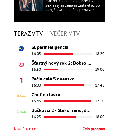
Manžel ma neustále podvádzal:
Sex s inými ženami zastavil až po
tom, čo sa stala táto jedna vec
TERAZ V TV
VEČER V TV
Superinteligencia
16:05
18:20
Šťastný nový rok 2: Dobro došli
16:50
19:00
Pečie celé Slovensko
16:00
17:45
Chuť na lásku
15:45
17:30
Bučkovci 2 - Slnko, seno, dedina
16:25
18:00
Navoľ stanice
Celý program