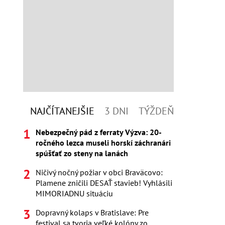
NAJČÍTANEJŠIE
3 DNI
TÝŽDEŇ
Nebezpečný pád z ferraty Výzva: 20-
ročného lezca museli horskí záchranári
spúšťať zo steny na lanách
Ničivý nočný požiar v obci Braväcovo:
Plamene zničili DESAŤ stavieb! Vyhlásili
MIMORIADNU situáciu
Dopravný kolaps v Bratislave: Pre
festival sa tvoria veľké kolóny zo