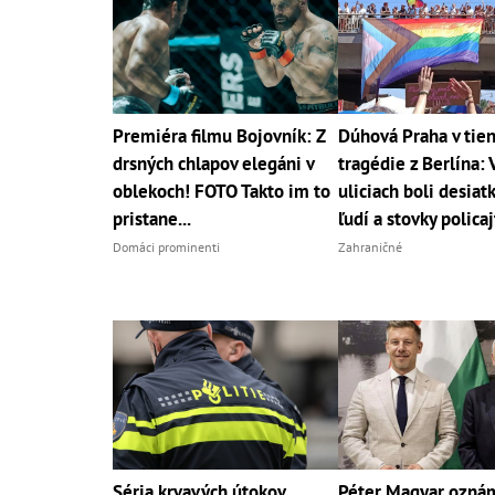
Premiéra filmu Bojovník: Z
Dúhová Praha v tien
drsných chlapov elegáni v
tragédie z Berlína: 
oblekoch! FOTO Takto im to
uliciach boli desiatk
pristane...
ľudí a stovky polica
Domáci prominenti
Zahraničné
Séria krvavých útokov
Péter Magyar ozná