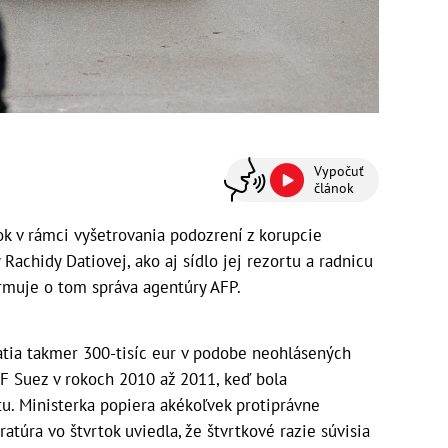
Vypočuť
článok
tok v rámci vyšetrovania podozrení z korupcie
Rachidy Datiovej, ako aj sídlo jej rezortu a radnicu
rmuje o tom správa agentúry AFP.
jatia takmer 300-tisíc eur v podobe neohlásených
DF Suez v rokoch 2010 až 2011, keď bola
. Ministerka popiera akékoľvek protiprávne
atúra vo štvrtok uviedla, že štvrtkové razie súvisia