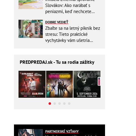
Slovákov: Ako narábať s
peniazmi, keď nechcete
zbytočne riskovať?
DOBRE VEDIEŤ
Zbaľte sa na letný piknik bez
stresu: Tieto praktické
vychytávky vám ušetria
miesto v batohu!
PREDPREDAJ
.sk - Tu sa rodia zážitky
PARTNERSKÉ VZŤAHY