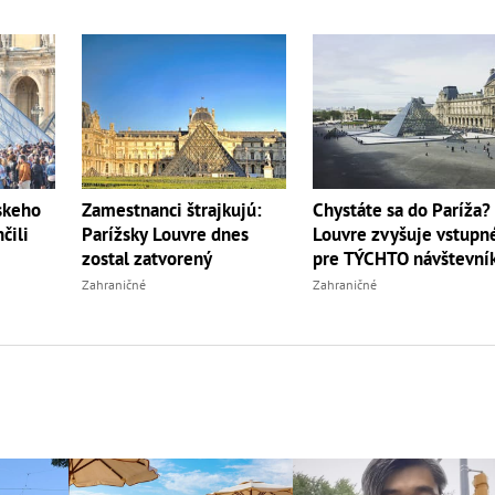
skeho
Zamestnanci štrajkujú:
Chystáte sa do Paríža?
čili
Parížsky Louvre dnes
Louvre zvyšuje vstupn
zostal zatvorený
pre TÝCHTO návštevní
Zahraničné
Zahraničné