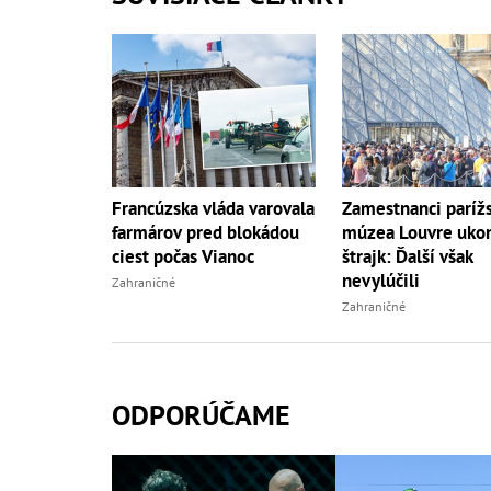
Francúzska vláda varovala
Zamestnanci paríž
farmárov pred blokádou
múzea Louvre ukon
ciest počas Vianoc
štrajk: Ďalší však
nevylúčili
Zahraničné
Zahraničné
ODPORÚČAME