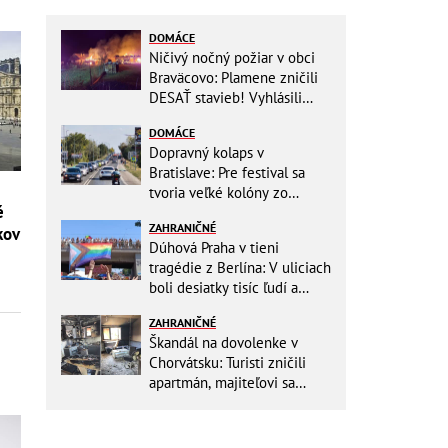
DOMÁCE
Ničivý nočný požiar v obci
Braväcovo: Plamene zničili
DESAŤ stavieb! Vyhlásili
MIMORIADNU situáciu
DOMÁCE
Dopravný kolaps v
Bratislave: Pre festival sa
tvoria veľké kolóny zo
é
všetkých smerov
ZAHRANIČNÉ
kov
Dúhová Praha v tieni
tragédie z Berlína: V uliciach
boli desiatky tisíc ľudí a
stovky policajtov
ZAHRANIČNÉ
Škandál na dovolenke v
Chorvátsku: Turisti zničili
apartmán, majiteľovi sa
vysmievali a ešte chcú
preplatiť hotel