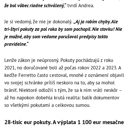
že bol vôbec riadne schválený,“
tvrdí Andrea.
Je si vedomý, že nie je dokonalý.
„Aj ja robím chyby. Ale
tri-štyri pokuty za pol roka by som pochopil. Nie stovku! Nie
je možné, aby som vedome porušoval predpisy takto
pravidelne.“
Lenže zákon je neúprosný. Pokuty pochádzajú z roku
2021, no doručované boli až počas rokov 2022 a 2023. A
keďže Ferretto často cestoval, mnohé z oznámení objavil
vo svojej schránke príliš neskoro na to, aby sa mohol
brániť. Niektoré odložil s tým, že sa k nim vráti neskôr –
až ho napokon dobehla krutá realita: balík dokumentov
so všetkými pokutami a celkovou sumou.
28-tisíc eur pokuty. A výplata 1 100 eur mesačne