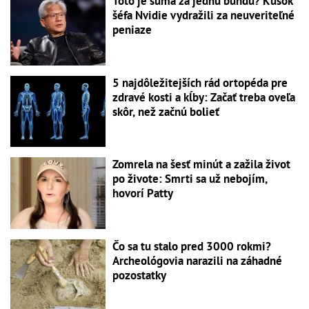
Toto je suma za jednu bundu? Kúsok
šéfa Nvidie vydražili za neuveriteľné
peniaze
5 najdôležitejších rád ortopéda pre
zdravé kosti a kĺby: Začať treba oveľa
skôr, než začnú bolieť
Zomrela na šesť minút a zažila život
po živote: Smrti sa už nebojím,
hovorí Patty
Čo sa tu stalo pred 3000 rokmi?
Archeológovia narazili na záhadné
pozostatky