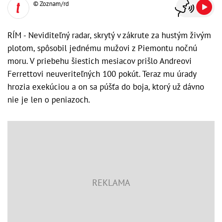
© Zoznam/rd
RÍM - Neviditeľný radar, skrytý v zákrute za hustým živým
plotom, spôsobil jednému mužovi z Piemontu nočnú
moru. V priebehu šiestich mesiacov prišlo Andreovi
Ferrettovi neuveriteľných 100 pokút. Teraz mu úrady
hrozia exekúciou a on sa púšťa do boja, ktorý už dávno
nie je len o peniazoch.