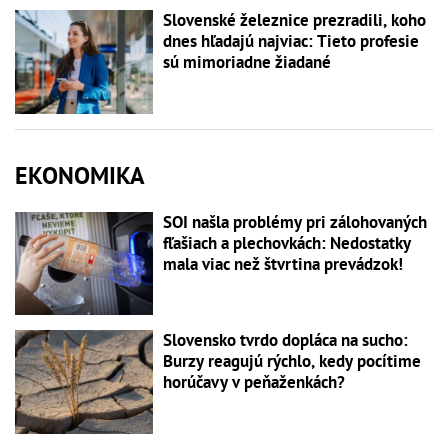
Slovenské železnice prezradili, koho
dnes hľadajú najviac: Tieto profesie
sú mimoriadne žiadané
EKONOMIKA
SOI našla problémy pri zálohovaných
fľašiach a plechovkách: Nedostatky
mala viac než štvrtina prevádzok!
Slovensko tvrdo dopláca na sucho:
Burzy reagujú rýchlo, kedy pocítime
horúčavy v peňaženkách?