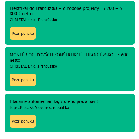
Elektrikár do Francúzska – dlhodobé projekty | 3 200 – 3
800 € netto
CHRISTAL s. r. o., Francúzsko
Pozri ponuku
MONTÉR OCEĽOVÝCH KONŠTRUKCIÍ - FRANCÚZSKO - 3 600
netto
CHRISTAL s. r. o., Francúzsko
Pozri ponuku
Hľadáme automechanika, ktorého práca baví!
LepsiaPraca.sk, Slovenská republika
Pozri ponuku