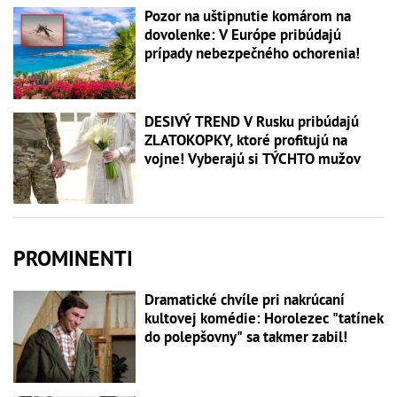
Pozor na uštipnutie komárom na
dovolenke: V Európe pribúdajú
prípady nebezpečného ochorenia!
DESIVÝ TREND V Rusku pribúdajú
ZLATOKOPKY, ktoré profitujú na
vojne! Vyberajú si TÝCHTO mužov
PROMINENTI
Dramatické chvíle pri nakrúcaní
kultovej komédie: Horolezec "tatínek
do polepšovny" sa takmer zabil!