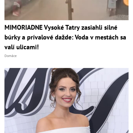
MIMORIADNE Vysoké Tatry zasiahli silné
búrky a prívalové dažde: Voda v mestách sa
valí ulicami!
Domáce