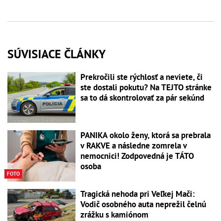
SÚVISIACE ČLÁNKY
Prekročili ste rýchlosť a neviete, či
ste dostali pokutu? Na TEJTO stránke
sa to dá skontrolovať za pár sekúnd
PANIKA okolo ženy, ktorá sa prebrala
v RAKVE a následne zomrela v
nemocnici! Zodpovedná je TÁTO
osoba
FOTO
Tragická nehoda pri Veľkej Mači:
Vodič osobného auta neprežil čelnú
zrážku s kamiónom