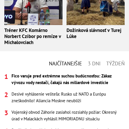
Tréner KFC Komárno
Dožinková slávnosť v Turej
Norbert Czibor po remíze v
Lúke
Michalovciach
NAJČÍTANEJŠIE
3 DNI
TÝŽDEŇ
Fico varuje pred extrémne suchou budúcnosťou: Zákaz
vývozu vody nestačí, čakajú nás miliardové investície
Desivé vyhlásenie veliteľa: Rusko už NATO a Európu
zneškodnilo! Aliancia Moskve neublíži
Vojenský obvod Záhorie zasiahol rozsiahly požiar: Okresný
úrad v Malackách vyhlásil MIMORIADNU situáciu