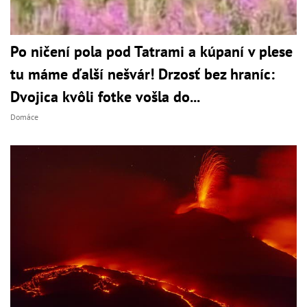
Po ničení pola pod Tatrami a kúpaní v plese
tu máme ďalší nešvár! Drzosť bez hraníc:
Dvojica kvôli fotke vošla do...
Domáce