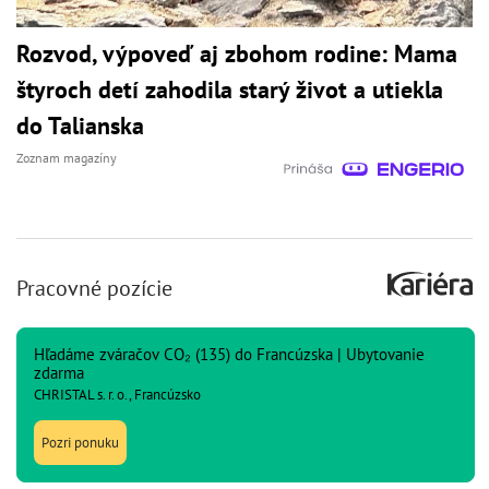
Rozvod, výpoveď aj zbohom rodine: Mama
štyroch detí zahodila starý život a utiekla
do Talianska
Zoznam magazíny
Pracovné pozície
Hľadáme zváračov CO₂ (135) do Francúzska | Ubytovanie
zdarma
CHRISTAL s. r. o., Francúzsko
Pozri ponuku