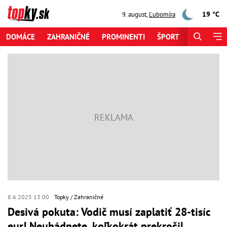
19 °C
9. august
,
Ľubomíra
DOMÁCE
ZAHRANIČNÉ
PROMINENTI
ŠPORT
ZAUJÍMAV
8.6.2025 13:00
Topky
Zahraničné
Desivá pokuta: Vodič musí zaplatiť 28-tisíc
eur! Neuhádnete, koľkokrát prekročil