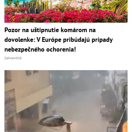
Pozor na uštipnutie komárom na
dovolenke: V Európe pribúdajú prípady
nebezpečného ochorenia!
Zahraničné