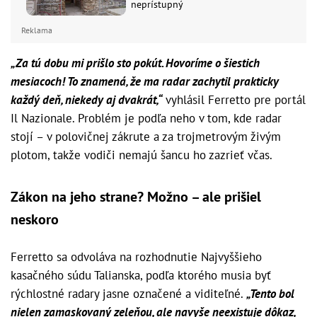
neprístupný
Reklama
„Za tú dobu mi prišlo sto pokút. Hovoríme o šiestich
mesiacoch! To znamená, že ma radar zachytil prakticky
každý deň, niekedy aj dvakrát,“
vyhlásil Ferretto pre portál
Il Nazionale. Problém je podľa neho v tom, kde radar
stojí – v polovičnej zákrute a za trojmetrovým živým
plotom, takže vodiči nemajú šancu ho zazrieť včas.
Zákon na jeho strane? Možno – ale prišiel
neskoro
Ferretto sa odvoláva na rozhodnutie Najvyššieho
kasačného súdu Talianska, podľa ktorého musia byť
rýchlostné radary jasne označené a viditeľné.
„Tento bol
nielen zamaskovaný zeleňou, ale navyše neexistuje dôkaz,