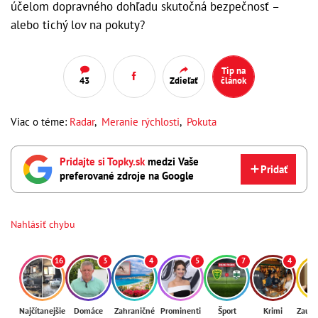
účelom dopravného dohľadu skutočná bezpečnosť –
alebo tichý lov na pokuty?
Tip na
43
Zdieľať
článok
Viac o téme:
Radar
,
Meranie rýchlosti
,
Pokuta
Pridajte si Topky.sk
medzi Vaše
Pridať
preferované zdroje na Google
Nahlásiť chybu
16
3
4
5
7
4
Najčítanejšie
Domáce
Zahraničné
Prominenti
Šport
Krimi
Zaují