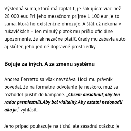
Výsledná suma, ktorú má zaplatiť, je šokujúca: viac než
28 000 eur. Pri jeho mesačnom príjme 1 100 eur je to
suma, ktorá ho existenčne ohrozuje. A štát už nekoná v
rukavičkách – len minulý piatok mu prišlo oficiálne
upozornenie, že ak nezačne platiť, úrady mu zabavia auto
aj skúter, jeho jediné dopravné prostriedky.
Bojuje za iných. A za zmenu systému
Andrea Ferretto sa však nevzdáva. Hoci mu právnik
povedal, že na formálne odvolanie je neskoro, muž sa
rozhodol pustiť do kampane.
„Chcem dosiahnuť, aby ten
radar premiestnili. Aby bol viditeľný. Aby ostatní nedopadli
ako ja,“
vyhlásil.
Jeho prípad poukazuje na tichú, ale zásadnú otázku: je