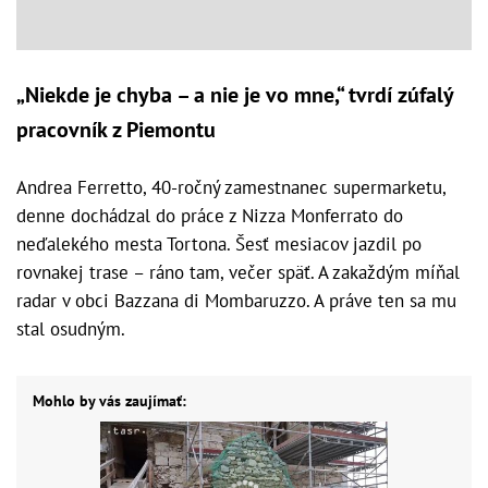
„Niekde je chyba – a nie je vo mne,“ tvrdí zúfalý
pracovník z Piemontu
Andrea Ferretto, 40-ročný zamestnanec supermarketu,
denne dochádzal do práce z Nizza Monferrato do
neďalekého mesta Tortona. Šesť mesiacov jazdil po
rovnakej trase – ráno tam, večer späť. A zakaždým míňal
radar v obci Bazzana di Mombaruzzo. A práve ten sa mu
stal osudným.
Mohlo by vás zaujímať: