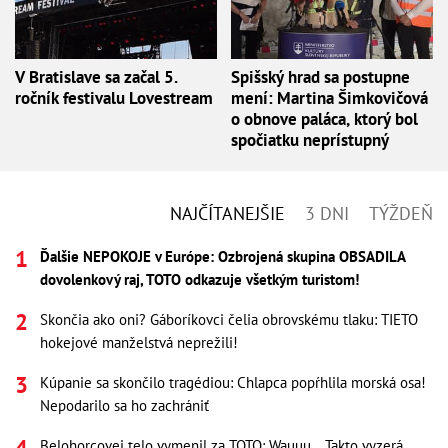
V Bratislave sa začal 5.
Spišský hrad sa postupne
ročník festivalu Lovestream
mení: Martina Šimkovičová
o obnove paláca, ktorý bol
spočiatku neprístupný
NAJČÍTANEJŠIE
3 DNI
TÝŽDEŇ
Ďalšie NEPOKOJE v Európe: Ozbrojená skupina OBSADILA
dovolenkový raj, TOTO odkazuje všetkým turistom!
Skončia ako oni? Gáboríkovci čelia obrovskému tlaku: TIETO
hokejové manželstvá neprežili!
Kúpanie sa skončilo tragédiou: Chlapca popŕhlila morská osa!
Nepodarilo sa ho zachrániť
Belohorcovej telo vymenil za TOTO: Wauuu... Takto vyzerá