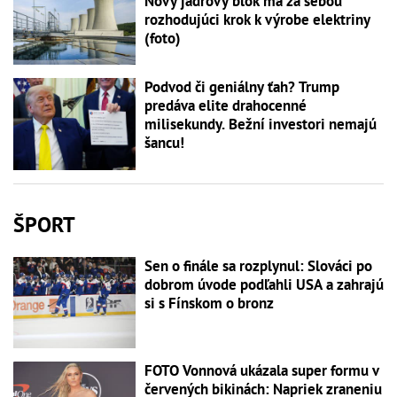
Nový jadrový blok má za sebou
rozhodujúci krok k výrobe elektriny
(foto)
Podvod či geniálny ťah? Trump
predáva elite drahocenné
milisekundy. Bežní investori nemajú
šancu!
ŠPORT
Sen o finále sa rozplynul: Slováci po
dobrom úvode podľahli USA a zahrajú
si s Fínskom o bronz
FOTO Vonnová ukázala super formu v
červených bikinách: Napriek zraneniu