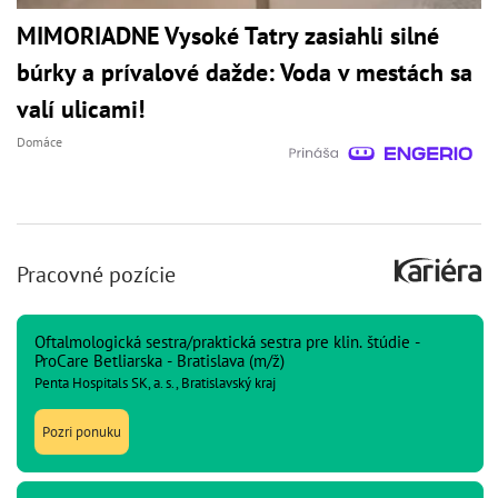
MIMORIADNE Vysoké Tatry zasiahli silné
búrky a prívalové dažde: Voda v mestách sa
valí ulicami!
Domáce
Pracovné pozície
Oftalmologická sestra/praktická sestra pre klin. štúdie -
ProCare Betliarska - Bratislava (m/ž)
Penta Hospitals SK, a. s., Bratislavský kraj
Pozri ponuku