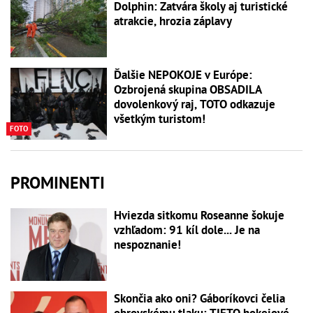
Dolphin: Zatvára školy aj turistické
atrakcie, hrozia záplavy
Ďalšie NEPOKOJE v Európe:
Ozbrojená skupina OBSADILA
dovolenkový raj, TOTO odkazuje
všetkým turistom!
FOTO
PROMINENTI
Hviezda sitkomu Roseanne šokuje
vzhľadom: 91 kíl dole... Je na
nespoznanie!
Skončia ako oni? Gáboríkovci čelia
obrovskému tlaku: TIETO hokejové