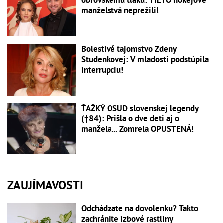
manželstvá neprežili!
Bolestivé tajomstvo Zdeny
Studenkovej: V mladosti podstúpila
interrupciu!
ŤAŽKÝ OSUD slovenskej legendy
(†84): Prišla o dve deti aj o
manžela... Zomrela OPUSTENÁ!
ZAUJÍMAVOSTI
Odchádzate na dovolenku? Takto
zachránite izbové rastliny