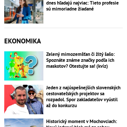
dnes hľadajú najviac: Tieto profesie
sú mimoriadne žiadané
EKONOMIKA
Zelený mimozemšťan či žltý šašo:
Spoznáte známe značky podľa ich
maskotov? Otestujte sa! (kvíz)
Jeden z najúspešnejších slovenských
cestovateľských projektov sa
rozpadol. Spor zakladateľov vyústil
až do konkurzu
Historický moment v Mochovciach: