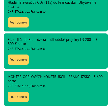
Hľadáme zváračov CO₂ (135) do Francúzska | Ubytovanie
zdarma
CHRISTAL s. r. o., Francúzsko
Pozri ponuku
Elektrikár do Francúzska – dlhodobé projekty | 3 200 – 3
800 € netto
CHRISTAL s. r. o., Francúzsko
Pozri ponuku
MONTÉR OCEĽOVÝCH KONŠTRUKCIÍ - FRANCÚZSKO - 3 600
netto
CHRISTAL s. r. o., Francúzsko
Pozri ponuku