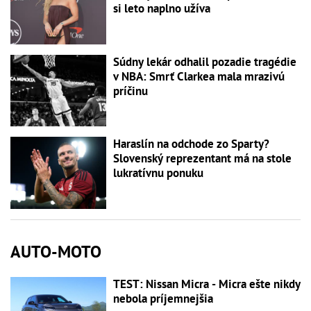
si leto naplno užíva
Súdny lekár odhalil pozadie tragédie
v NBA: Smrť Clarkea mala mrazivú
príčinu
Haraslín na odchode zo Sparty?
Slovenský reprezentant má na stole
lukratívnu ponuku
AUTO-MOTO
TEST: Nissan Micra - Micra ešte nikdy
nebola príjemnejšia