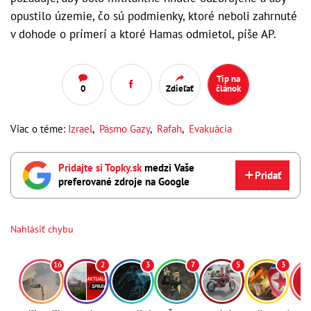
opustilo územie, čo sú podmienky, ktoré neboli zahrnuté
v dohode o prímerí a ktoré Hamas odmietol, píše AP.
Tip na
0
Zdieľať
článok
Viac o téme:
Izrael
,
Pásmo Gazy
,
Rafah
,
Evakuácia
Pridajte si Topky.sk
medzi Vaše
Pridať
preferované zdroje na Google
Nahlásiť chybu
16
2
3
7
5
3