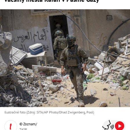
Ilustračné foto (Zdroj: SITA/AP Photo/Ohad Zwigenberg, Pool)
© Zoznam/
TASR