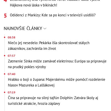
Hájkova nová láska v bikinách!
Odídenci z Markízy: Kde sa po konci v televízii usídlili?
NAJNOVŠIE ČLÁNKY
08:38
Niečo jej nesedelo: Pekárka išla skontrolovať stálych
zákazníkov, zachránila im život
07:57
Zatmenie Slnka môže zamávať elektrinou: Európa sa pripravuje
na prudký pokles výroby
07:40
Hrabko o boji o župana: Majerskému môže pomôcť rozdelenie
hlasov Mazureka a Laššákovej
07:19
Čína sa pripravuje na silný tajfún Dolphin: Zatvára školy aj
turistické atrakcie, hrozia záplavy