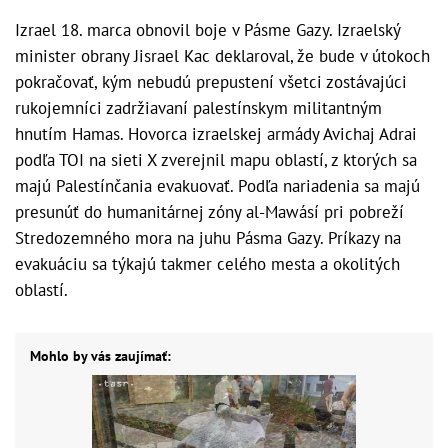
Izrael 18. marca obnovil boje v Pásme Gazy. Izraelský
minister obrany Jisrael Kac deklaroval, že bude v útokoch
pokračovať, kým nebudú prepustení všetci zostávajúci
rukojemníci zadržiavaní palestínskym militantným
hnutím Hamas. Hovorca izraelskej armády Avichaj Adrai
podľa TOI na sieti X zverejnil mapu oblastí, z ktorých sa
majú Palestínčania evakuovať. Podľa nariadenia sa majú
presunúť do humanitárnej zóny al-Mawásí pri pobreží
Stredozemného mora na juhu Pásma Gazy. Príkazy na
evakuáciu sa týkajú takmer celého mesta a okolitých
oblastí.
Mohlo by vás zaujímať: