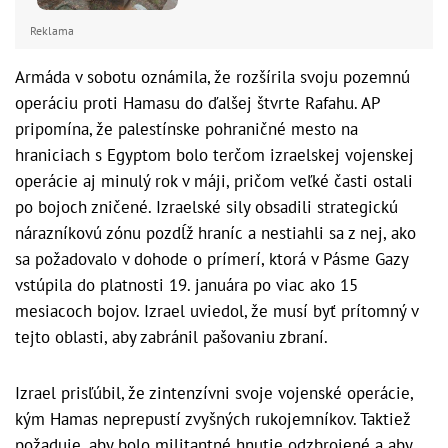
Reklama
Armáda v sobotu oznámila, že rozšírila svoju pozemnú
operáciu proti Hamasu do ďalšej štvrte Rafahu. AP
pripomína, že palestínske pohraničné mesto na
hraniciach s Egyptom bolo terčom izraelskej vojenskej
operácie aj minulý rok v máji, pričom veľké časti ostali
po bojoch zničené. Izraelské sily obsadili strategickú
nárazníkovú zónu pozdĺž hraníc a nestiahli sa z nej, ako
sa požadovalo v dohode o prímerí, ktorá v Pásme Gazy
vstúpila do platnosti 19. januára po viac ako 15
mesiacoch bojov. Izrael uviedol, že musí byť prítomný v
tejto oblasti, aby zabránil pašovaniu zbraní.
Izrael prisľúbil, že zintenzívni svoje vojenské operácie,
kým Hamas neprepustí zvyšných rukojemníkov. Taktiež
požaduje, aby bolo militantné hnutie odzbrojené a aby