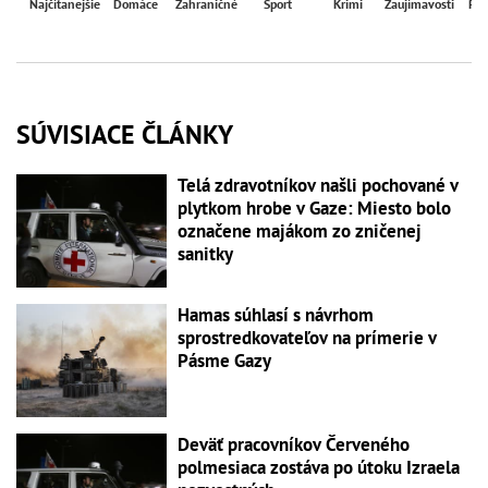
Najčítanejšie
Domáce
Zahraničné
Šport
Krimi
Zaujímavosti
Reg
SÚVISIACE ČLÁNKY
Telá zdravotníkov našli pochované v
plytkom hrobe v Gaze: Miesto bolo
označene majákom zo zničenej
sanitky
Hamas súhlasí s návrhom
sprostredkovateľov na prímerie v
Pásme Gazy
Deväť pracovníkov Červeného
polmesiaca zostáva po útoku Izraela