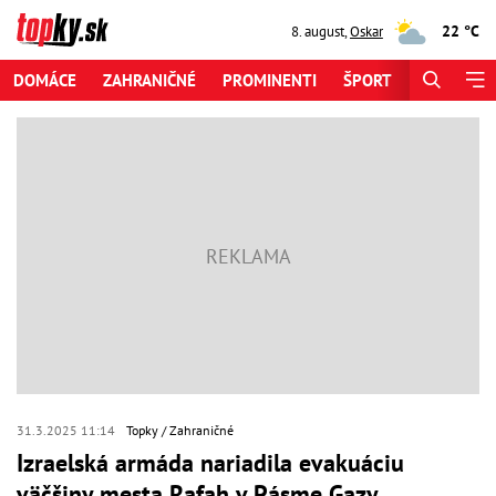
22 °C
8. august
,
Oskar
DOMÁCE
ZAHRANIČNÉ
PROMINENTI
ŠPORT
ZAUJÍMAV
31.3.2025 11:14
Topky
Zahraničné
Izraelská armáda nariadila evakuáciu
väčšiny mesta Rafah v Pásme Gazy