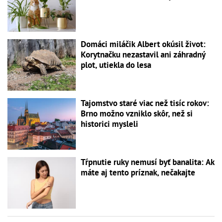
Domáci miláčik Albert okúsil život:
Korytnačku nezastavil ani záhradný
plot, utiekla do lesa
Tajomstvo staré viac než tisíc rokov:
Brno možno vzniklo skôr, než si
historici mysleli
Tŕpnutie ruky nemusí byť banalita: Ak
máte aj tento príznak, nečakajte