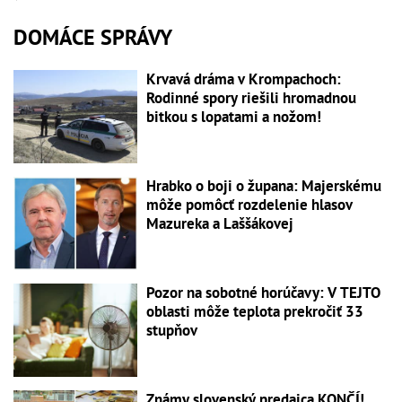
DOMÁCE SPRÁVY
Krvavá dráma v Krompachoch:
Rodinné spory riešili hromadnou
bitkou s lopatami a nožom!
Hrabko o boji o župana: Majerskému
môže pomôcť rozdelenie hlasov
Mazureka a Laššákovej
Pozor na sobotné horúčavy: V TEJTO
oblasti môže teplota prekročiť 33
stupňov
Známy slovenský predajca KONČÍ!