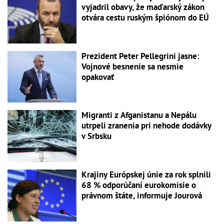
vyjadril obavy, že maďarský zákon
otvára cestu ruským špiónom do EÚ
Prezident Peter Pellegrini jasne:
Vojnové besnenie sa nesmie
opakovať
Migranti z Afganistanu a Nepálu
utrpeli zranenia pri nehode dodávky
v Srbsku
Krajiny Európskej únie za rok splnili
68 % odporúčaní eurokomisie o
právnom štáte, informuje Jourová