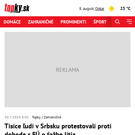
23 °C
8. august
,
Oskar
DOMÁCE
ZAHRANIČNÉ
PROMINENTI
ŠPORT
ZAUJÍMAV
30.7.2024 8:01
Topky
Zahraničné
Tisíce ľudí v Srbsku protestovali proti
dohode s EÚ o ťažbe lítia