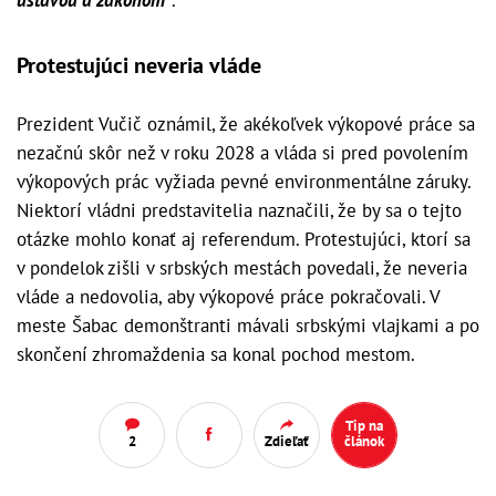
Protestujúci neveria vláde
Prezident Vučič oznámil, že akékoľvek výkopové práce sa
nezačnú skôr než v roku 2028 a vláda si pred povolením
výkopových prác vyžiada pevné environmentálne záruky.
Niektorí vládni predstavitelia naznačili, že by sa o tejto
otázke mohlo konať aj referendum. Protestujúci, ktorí sa
v pondelok zišli v srbských mestách povedali, že neveria
vláde a nedovolia, aby výkopové práce pokračovali. V
meste Šabac demonštranti mávali srbskými vlajkami a po
skončení zhromaždenia sa konal pochod mestom.
Tip na
2
Zdieľať
článok