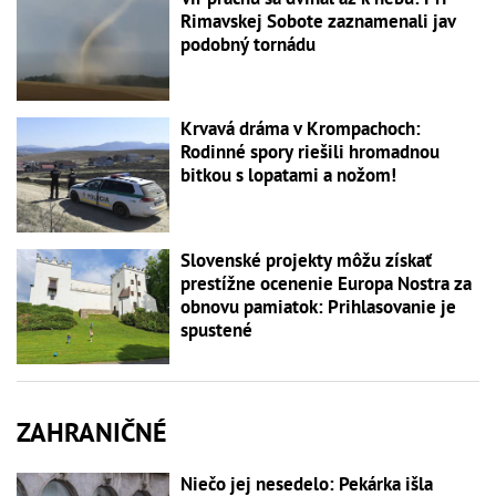
Rimavskej Sobote zaznamenali jav
podobný tornádu
Krvavá dráma v Krompachoch:
Rodinné spory riešili hromadnou
bitkou s lopatami a nožom!
Slovenské projekty môžu získať
prestížne ocenenie Europa Nostra za
obnovu pamiatok: Prihlasovanie je
spustené
ZAHRANIČNÉ
Niečo jej nesedelo: Pekárka išla