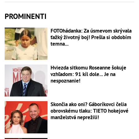
PROMINENTI
FOTOhádanka: Za úsmevom skrývala
ťažký životný boj! Prešla si obdobím
temna...
Hviezda sitkomu Roseanne šokuje
vzhľadom: 91 kíl dole... Je na
nespoznanie!
Skončia ako oni? Gáboríkovci čelia
obrovskému tlaku: TIETO hokejové
manželstvá neprežili!