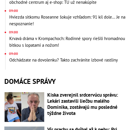
obchodné centrum aj e-shop: TU už nenakúpite
09:00
Hviezda sitkomu Roseanne šokuje vzhľadom: 91 kíl dole... Je na
nespoznanie!
09:00
Krvavá dráma v Krompachoch: Rodinné spory riešili hromadnou
bitkou s lopatami a nožom!
09:00
Odchádzate na dovolenku? Takto zachránite izbové rastliny
DOMÁCE SPRÁVY
Kiska zverejnil srdcervúcu správu:
Lekári zastavili liečbu malého
Dominika, zostávajú mu posledné
týždne života
Vír prachu sa dvíhal až k nebu: Pri