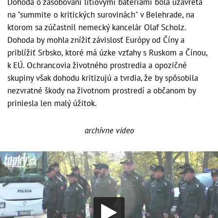
Dohoda o zásobovaní lítiovými batériami bola uzavretá
na "summite o kritických surovinách" v Belehrade, na
ktorom sa zúčastnil nemecký kancelár Olaf Scholz.
Dohoda by mohla znížiť závislosť Európy od Číny a
priblížiť Srbsko, ktoré má úzke vzťahy s Ruskom a Čínou,
k EÚ. Ochrancovia životného prostredia a opozičné
skupiny však dohodu kritizujú a tvrdia, že by spôsobila
nezvratné škody na životnom prostredí a občanom by
priniesla len malý úžitok.
archívne video