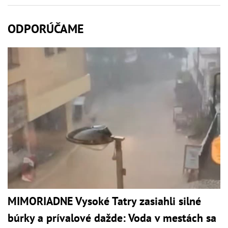
ODPORÚČAME
MIMORIADNE Vysoké Tatry zasiahli silné
búrky a prívalové dažde: Voda v mestách sa