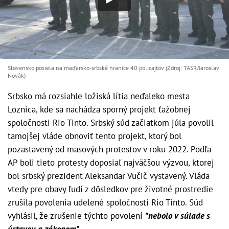
Slovensko posiela na maďarsko-srbské hranice 40 policajtov (Zdroj: TASR/Jaroslav
Novák)
Srbsko má rozsiahle ložiská lítia neďaleko mesta
Loznica, kde sa nachádza sporný projekt ťažobnej
spoločnosti Rio Tinto. Srbský súd začiatkom júla povolil
tamojšej vláde obnoviť tento projekt, ktorý bol
pozastavený od masových protestov v roku 2022. Podľa
AP boli tieto protesty doposiaľ najväčšou výzvou, ktorej
bol srbský prezident Aleksandar Vučič vystavený. Vláda
vtedy pre obavy ľudí z dôsledkov pre životné prostredie
zrušila povolenia udelené spoločnosti Rio Tinto. Súd
vyhlásil, že zrušenie týchto povolení
"nebolo v súlade s
ústavou a zákonom"
.