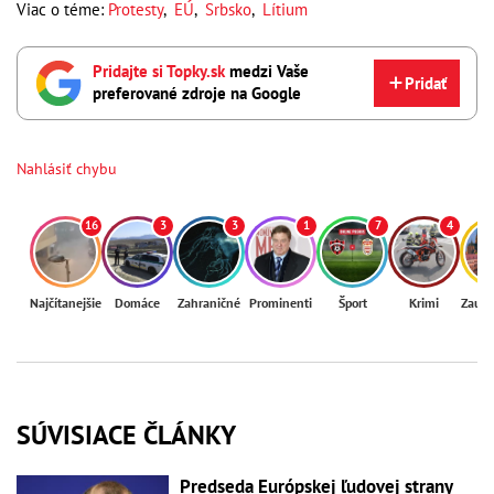
Viac o téme:
Protesty
,
EÚ
,
Srbsko
,
Lítium
Pridajte si Topky.sk
medzi Vaše
Pridať
preferované zdroje na Google
Nahlásiť chybu
16
3
3
1
7
4
Najčítanejšie
Domáce
Zahraničné
Prominenti
Šport
Krimi
Zaují
SÚVISIACE ČLÁNKY
Predseda Európskej ľudovej strany