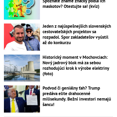
Spoznáte známe značky podľa ich
maskotov? Otestujte sa! (kvíz)
Jeden z najúspešnejších slovenských
cestovateľských projektov sa
rozpadol. Spor zakladateľov vyústil
až do konkurzu
Historický moment v Mochovciach:
Nový jadrový blok má za sebou
rozhodujúci krok k výrobe elektriny
(foto)
Podvod či geniálny ťah? Trump
predáva elite drahocenné
milisekundy. Bežní investori nemajú
šancu!