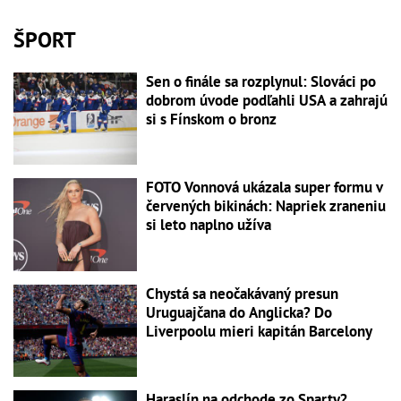
ŠPORT
Sen o finále sa rozplynul: Slováci po
dobrom úvode podľahli USA a zahrajú
si s Fínskom o bronz
FOTO Vonnová ukázala super formu v
červených bikinách: Napriek zraneniu
si leto naplno užíva
Chystá sa neočakávaný presun
Uruguajčana do Anglicka? Do
Liverpoolu mieri kapitán Barcelony
Haraslín na odchode zo Sparty?