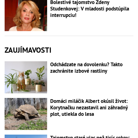
Bolestivé tajomstvo Zdeny
Studenkovej: V mladosti podstúpila
interrupciu!
ZAUJÍMAVOSTI
Odchádzate na dovolenku? Takto
zachránite izbové rastliny
Domáci miláčik Albert okúsil život:
Korytnačku nezastavil ani záhradný
plot, utiekla do lesa
Tajomstvo staré viac než tisíc rokov: