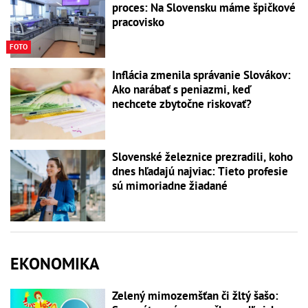
proces: Na Slovensku máme špičkové
pracovisko
FOTO
Inflácia zmenila správanie Slovákov:
Ako narábať s peniazmi, keď
nechcete zbytočne riskovať?
Slovenské železnice prezradili, koho
dnes hľadajú najviac: Tieto profesie
sú mimoriadne žiadané
EKONOMIKA
Zelený mimozemšťan či žltý šašo: