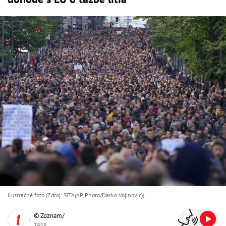
Ilustračné foto (Zdroj: SITA(AP Photo/Darko Vojinovic))
© Zoznam/
TASR