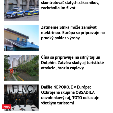
skontrolovať stálych zákazníkov,
zachránila im život
Zatmenie Slnka môže zamávať
elektrinou: Európa sa pripravuje na
prudký pokles výroby
Čína sa pripravuje na silný tajfún
Dolphin: Zatvára školy aj turistické
atrakcie, hrozia záplavy
Ďalšie NEPOKOJE v Európe:
Ozbrojená skupina OBSADILA
dovolenkový raj, TOTO odkazuje
všetkým turistom!
FOTO