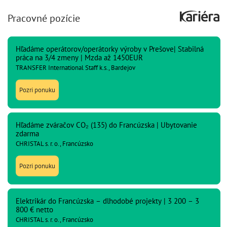
Pracovné pozície
Hľadáme operátorov/operátorky výroby v Prešove| Stabilná
práca na 3/4 zmeny | Mzda až 1450EUR
TRANSFER International Staff k.s., Bardejov
Pozri ponuku
Hľadáme zváračov CO₂ (135) do Francúzska | Ubytovanie
zdarma
CHRISTAL s. r. o., Francúzsko
Pozri ponuku
Elektrikár do Francúzska – dlhodobé projekty | 3 200 – 3
800 € netto
CHRISTAL s. r. o., Francúzsko