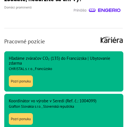
Domáci prominenti
Pracovné pozície
Hľadáme zváračov CO₂ (135) do Francúzska | Ubytovanie
zdarma
CHRISTAL s. r. o., Francúzsko
Pozri ponuku
Koordinátor vo výrobe v Seredi (Ref. č.: 1004099)
Grafton Slovakia s.r.o., Slovenská republika
Pozri ponuku