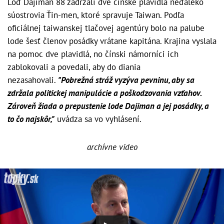
Loď Dajiman 88 zadržali dve čínske plavidlá neďaleko
súostrovia Ťin-men, ktoré spravuje Taiwan. Podľa
oficiálnej taiwanskej tlačovej agentúry bolo na palube
lode šesť členov posádky vrátane kapitána. Krajina vyslala
na pomoc dve plavidlá, no čínski námorníci ich
zablokovali a povedali, aby do diania
nezasahovali.
"Pobrežná stráž vyzýva pevninu, aby sa
zdržala politickej manipulácie a poškodzovania vzťahov.
Zároveň žiada o prepustenie lode Dajiman a jej posádky, a
to čo najskôr,"
uvádza sa vo vyhlásení.
archívne video