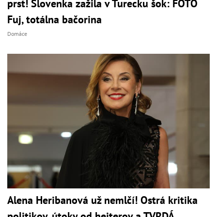
prst! Slovenka zažila v Turecku šok: FOTO
Fuj, totálna bačorina
Domáce
Alena Heribanová už nemlčí! Ostrá kritika
politikov, útoky od hejterov a TVRDÁ