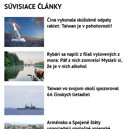
SÚVISIACE ČLÁNKY
Čína vykonala skúšobné odpaly
rakiet: Taiwan je v pohotovosti!
Rybári sa napili z fliaš vylovených z
mora: Päť z nich zomrelo! Mysleli si,
že je v nich alkohol
Taiwan vo svojom okolí spozoroval
66 čínskych lietadiel
Arménsko a Spojené štáty
usporiadajú spoločné vojenské