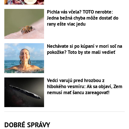
Pichla vás včela? TOTO nerobte:
Jedna bežná chyba môže dostať do
rany ešte viac jedu
Nechávate si po kúpaní v mori soľ na
pokožke? Toto by ste mali vedieť
Vedci varujú pred hrozbou z
hlbokého vesmíru: Ak sa objaví, Zem
nemusí mať šancu zareagovať!
DOBRÉ SPRÁVY