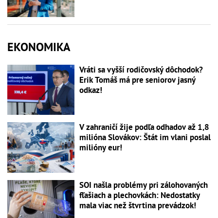
EKONOMIKA
Vráti sa vyšší rodičovský dôchodok?
Erik Tomáš má pre seniorov jasný
odkaz!
V zahraničí žije podľa odhadov až 1,8
milióna Slovákov: Štát im vlani poslal
milióny eur!
SOI našla problémy pri zálohovaných
fľašiach a plechovkách: Nedostatky
mala viac než štvrtina prevádzok!