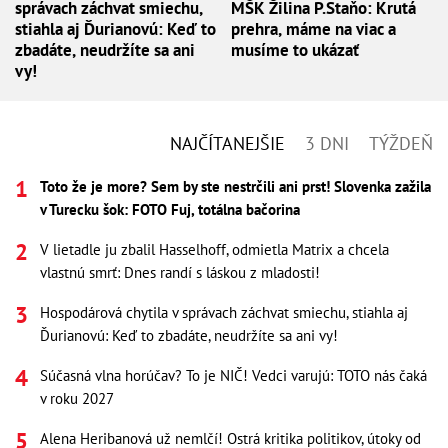
správach záchvat smiechu,
MŠK Žilina P.Staňo: Krutá
stiahla aj Ďurianovú: Keď to
prehra, máme na viac a
zbadáte, neudržíte sa ani
musíme to ukázať
vy!
NAJČÍTANEJŠIE
3 DNI
TÝŽDEŇ
Toto že je more? Sem by ste nestrčili ani prst! Slovenka zažila
v Turecku šok: FOTO Fuj, totálna bačorina
V lietadle ju zbalil Hasselhoff, odmietla Matrix a chcela
vlastnú smrť: Dnes randí s láskou z mladosti!
Hospodárová chytila v správach záchvat smiechu, stiahla aj
Ďurianovú: Keď to zbadáte, neudržíte sa ani vy!
Súčasná vlna horúčav? To je NIČ! Vedci varujú: TOTO nás čaká
v roku 2027
Alena Heribanová už nemlčí! Ostrá kritika politikov, útoky od