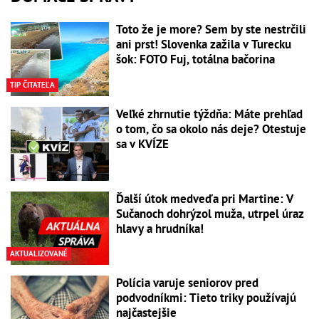
Toto že je more? Sem by ste nestrčili
ani prst! Slovenka zažila v Turecku
šok: FOTO Fuj, totálna bačorina
TIP ČITATEĽA
Veľké zhrnutie týždňa: Máte prehľad
o tom, čo sa okolo nás deje? Otestuje
sa v KVÍZE
Ďalší útok medveďa pri Martine: V
Sučanoch dohrýzol muža, utrpel úraz
hlavy a hrudníka!
AKTUALIZOVANÉ
Polícia varuje seniorov pred
podvodníkmi: Tieto triky používajú
najčastejšie