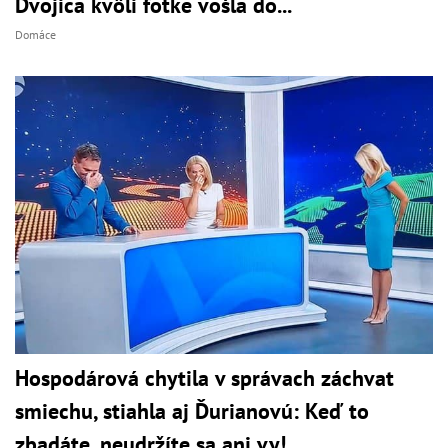
Dvojica kvôli fotke vošla do...
Domáce
Hospodárová chytila v správach záchvat
smiechu, stiahla aj Ďurianovú: Keď to
zbadáte, neudržíte sa ani vy!