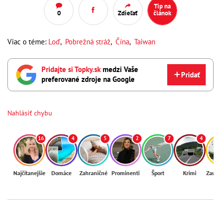
Tip na
0
Zdieľať
článok
Viac o téme:
Loď
,
Pobrežná stráž
,
Čína
,
Taiwan
Pridajte si Topky.sk
medzi Vaše
Pridať
preferované zdroje na Google
Nahlásiť chybu
16
4
5
2
7
4
Najčítanejšie
Domáce
Zahraničné
Prominenti
Šport
Krimi
Zaují