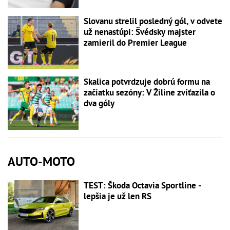
Slovanu strelil posledný gól, v odvete
už nenastúpi: Švédsky majster
zamieril do Premier League
Skalica potvrdzuje dobrú formu na
začiatku sezóny: V Žiline zvíťazila o
dva góly
AUTO-MOTO
TEST: Škoda Octavia Sportline -
lepšia je už len RS