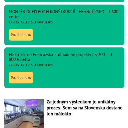
MONTÉR OCEĽOVÝCH KONŠTRUKCIÍ - FRANCÚZSKO - 3 600
netto
CHRISTAL s. r. o., Francúzsko
Pozri ponuku
Elektrikár do Francúzska – dlhodobé projekty | 3 200 – 3
800 € netto
CHRISTAL s. r. o., Francúzsko
Pozri ponuku
Za jedným výsledkom je unikátny
proces: Sem sa na Slovensku dostane
len málokto