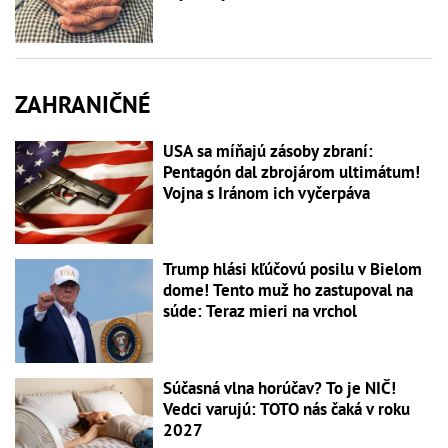
ZAHRANIČNÉ
USA sa míňajú zásoby zbraní:
Pentagón dal zbrojárom ultimátum!
Vojna s Iránom ich vyčerpáva
Trump hlási kľúčovú posilu v Bielom
dome! Tento muž ho zastupoval na
súde: Teraz mieri na vrchol
Súčasná vlna horúčav? To je NIČ!
Vedci varujú: TOTO nás čaká v roku
2027