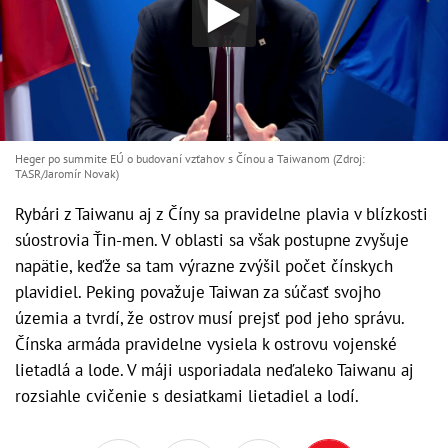
Heger po summite EÚ o budovaní vzťahov s Čínou a Taiwanom (Zdroj:
TASR/Jaromír Novak)
Rybári z Taiwanu aj z Číny sa pravidelne plavia v blízkosti
súostrovia Ťin-men. V oblasti sa však postupne zvyšuje
napätie, keďže sa tam výrazne zvýšil počet čínskych
plavidiel. Peking považuje Taiwan za súčasť svojho
územia a tvrdí, že ostrov musí prejsť pod jeho správu.
Čínska armáda pravidelne vysiela k ostrovu vojenské
lietadlá a lode. V máji usporiadala neďaleko Taiwanu aj
rozsiahle cvičenie s desiatkami lietadiel a lodí.