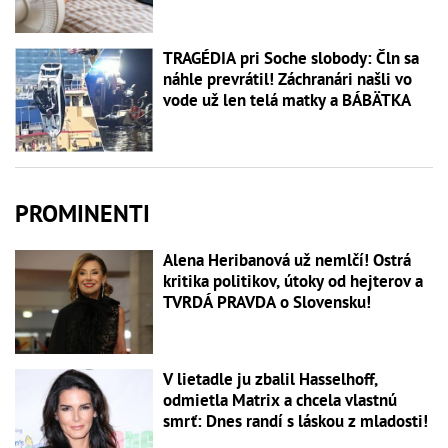
TRAGÉDIA pri Soche slobody: Čln sa
náhle prevrátil! Záchranári našli vo
vode už len telá matky a BÁBÄTKA
PROMINENTI
Alena Heribanová už nemlčí! Ostrá
kritika politikov, útoky od hejterov a
TVRDÁ PRAVDA o Slovensku!
V lietadle ju zbalil Hasselhoff,
odmietla Matrix a chcela vlastnú
smrť: Dnes randí s láskou z mladosti!