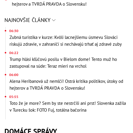
hejterov a TVRDÁ PRAVDA o Slovensku!
NAJNOVŠIE ČLÁNKY
06:30
Zubná turistika v kurze: Kvôli lacnejšiemu úsmevu Slováci
riskujú zdravie, v zahraničí si nechávajú trhať aj zdravé zuby
06:22
Trump hlási kľúčovú posilu v Bielom dome! Tento muž ho
zastupoval na súde: Teraz mieri na vrchol
06:00
Alena Heribanová už nemlčí! Ostrá kritika politikov, útoky od
hejterov a TVRDÁ PRAVDA o Slovensku!
05:55
Toto že je more? Sem by ste nestrčili ani prst! Slovenka zažila
v Turecku šok: FOTO Fuj, totálna bačorina
DOMÁCE SPRÁVY