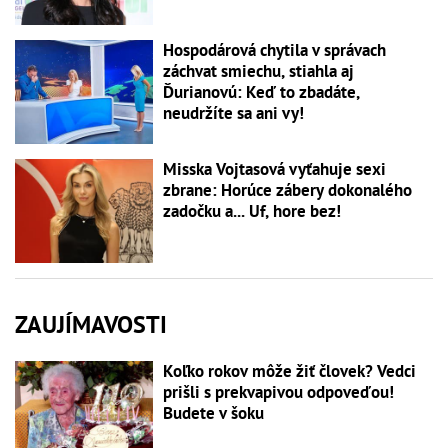
Hospodárová chytila v správach
záchvat smiechu, stiahla aj
Ďurianovú: Keď to zbadáte,
neudržíte sa ani vy!
Misska Vojtasová vyťahuje sexi
zbrane: Horúce zábery dokonalého
zadočku a... Uf, hore bez!
ZAUJÍMAVOSTI
Koľko rokov môže žiť človek? Vedci
prišli s prekvapivou odpoveďou!
Budete v šoku