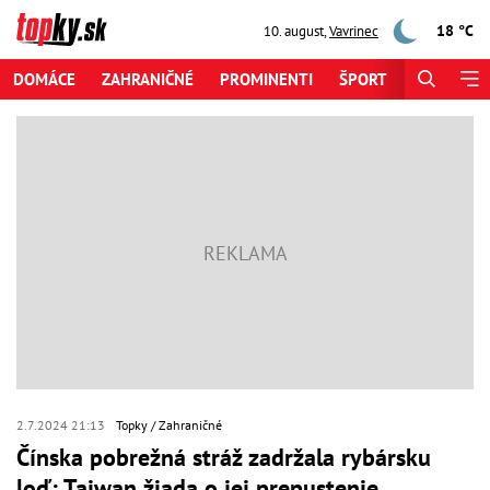
18 °C
10. august
,
Vavrinec
DOMÁCE
ZAHRANIČNÉ
PROMINENTI
ŠPORT
ZAUJÍMAV
2.7.2024 21:13
Topky
Zahraničné
Čínska pobrežná stráž zadržala rybársku
loď: Taiwan žiada o jej prepustenie