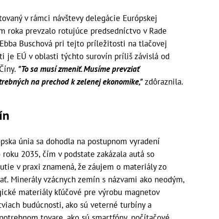
tovaný v rámci návštevy delegácie Európskej
om roka prevzalo rotujúce predsedníctvo v Rade
bba Buschová pri tejto príležitosti na tlačovej
ti je EÚ v oblasti týchto surovín príliš závislá od
 Číny.
"To sa musí zmeniť. Musíme prevziať
rebných na prechod k zelenej ekonomike,"
zdôraznila.
ín
ópska únia sa dohodla na postupnom vyradení
roku 2035, čím v podstate zakázala autá so
utie v praxi znamená, že záujem o materiály zo
ať. Minerály vzácnych zemín s názvami ako neodým,
gické materiály kľúčové pre výrobu magnetov
viach budúcnosti, ako sú veterné turbíny a
spotrebnom tovare, ako sú smartfóny, počítačové