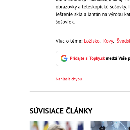
obrazovky a teleskopické šošovky. I
leštenie skla a lantán na výrobu k
šošoviek.
Viac o téme:
Ložisko
,
Kovy
,
Švéds
Pridajte si Topky.sk
medzi Vaše p
Nahlásiť chybu
SÚVISIACE ČLÁNKY