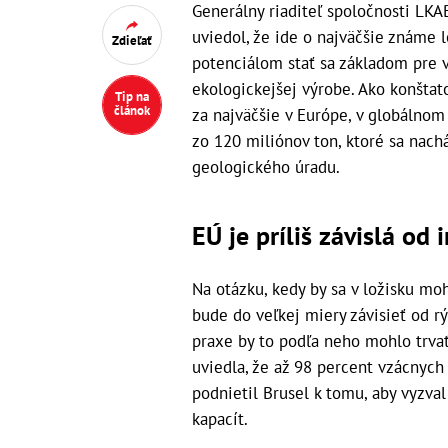
Generálny riaditeľ spoločnosti LKA
uviedol, že ide o najväčšie známe 
Zdieľať
potenciálom stať sa základom pre 
ekologickejšej výrobe. Ako konštat
Tip na
článok
za najväčšie v Európe, v globálno
zo 120 miliónov ton, ktoré sa nac
geologického úradu.
EÚ je príliš závislá od 
Na otázku, kedy by sa v ložisku mo
bude do veľkej miery závisieť od rý
praxe by to podľa neho mohlo trvať
uviedla, že až 98 percent vzácnych
podnietil Brusel k tomu, aby vyzva
kapacít.