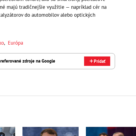
né majú tradičnejšie využitie — napríklad cér na
atalyzátorov do automobilov alebo optických
ko
,
Európa
referované zdroje na Google
Pridať