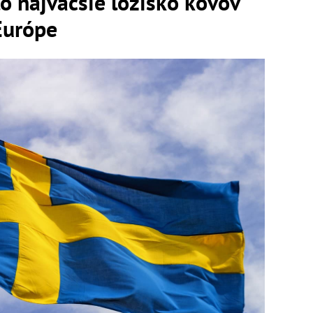
o najväčšie ložisko kovov
Európe