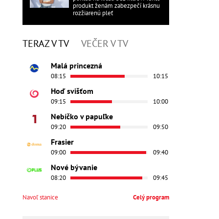
produkt ženám zabezpečí krásnu
rozžiarenú pleť
TERAZ V TV
VEČER V TV
Malá princezná
08:15
10:15
Hoď svišťom
09:15
10:00
Nebíčko v papuľke
09:20
09:50
Frasier
09:00
09:40
Nové bývanie
08:20
09:45
Navoľ stanice
Celý program