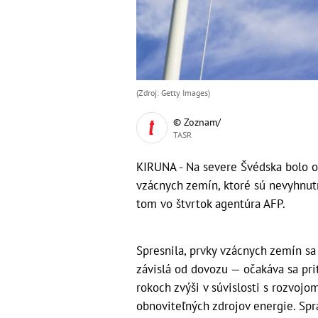
(Zdroj: Getty Images)
© Zoznam/
TASR
KIRUNA - Na severe Švédska bolo o
vzácnych zemín, ktoré sú nevyhnutn
tom vo štvrtok agentúra AFP.
Spresnila, prvky vzácnych zemín sa 
závislá od dovozu — očakáva sa pri
rokoch zvýši v súvislosti s rozvojo
obnoviteľných zdrojov energie. Spr