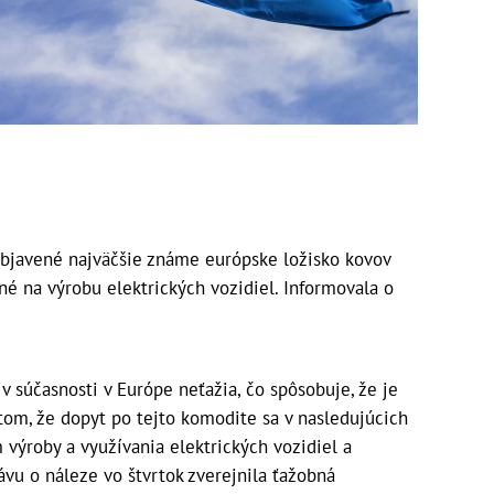
bjavené najväčšie známe európske ložisko kovov
é na výrobu elektrických vozidiel. Informovala o
v súčasnosti v Európe neťažia, čo spôsobuje, že je
tom, že dopyt po tejto komodite sa v nasledujúcich
m výroby a využívania elektrických vozidiel a
ávu o náleze vo štvrtok zverejnila ťažobná