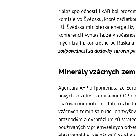
Nález spoločnosti LKAB bol prezen
komisie vo Švédsku, ktoré začiatk
EÚ. Švédska ministerka energetiky E
konferencii vyhlásila, že v súčasnos
iných krajín, konkrétne od Ruska a
zodpovednosť za dodávky surovín pot
Minerály vzácnych zem
Agentúra AFP pripomenula, že Eur
nových vozidiel s emisiami CO2 do 
spaľovacími motormi. Toto rozhodn
vzácnych zemín sa bude len zvyšov
prazeodým a dysprózium sú strate
používaných v priemyselných odvet
elektromobily. Nachádzajú sa aj v 