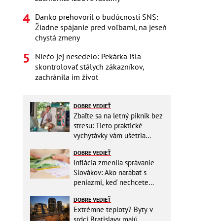
Danko prehovoril o budúcnosti SNS:
Žiadne spájanie pred voľbami, na jeseň
chystá zmeny
Niečo jej nesedelo: Pekárka išla
skontrolovať stálych zákazníkov,
zachránila im život
DOBRE VEDIEŤ
Zbaľte sa na letný piknik bez
stresu: Tieto praktické
vychytávky vám ušetria
miesto v batohu!
DOBRE VEDIEŤ
Inflácia zmenila správanie
Slovákov: Ako narábať s
peniazmi, keď nechcete
zbytočne riskovať?
DOBRE VEDIEŤ
Extrémne teploty? Byty v
srdci Bratislavy majú