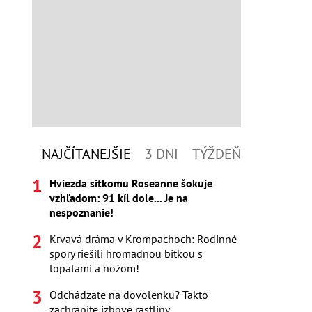
NAJČÍTANEJŠIE
3 DNI
TÝŽDEŇ
Hviezda sitkomu Roseanne šokuje
vzhľadom: 91 kíl dole... Je na
nespoznanie!
Krvavá dráma v Krompachoch: Rodinné
spory riešili hromadnou bitkou s
lopatami a nožom!
Odchádzate na dovolenku? Takto
zachránite izbové rastliny