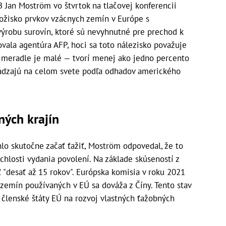
B Jan Moström vo štvrtok na tlačovej konferencii
ložisko prvkov vzácnych zemín v Európe s
výrobu surovín, ktoré sú nevyhnutné pre prechod k
ovala agentúra AFP, hoci sa toto nálezisko považuje
m meradle je malé — tvorí menej ako jedno percento
hádzajú na celom svete podľa odhadov amerického
iných krajín
hlo skutočne začať ťažiť, Moström odpovedal, že to
chlosti vydania povolení. Na základe skúseností z
 "desať až 15 rokov". Európska komisia v roku 2021
 zemín používaných v EÚ sa dováža z Číny. Tento stav
l členské štáty EÚ na rozvoj vlastných ťažobných