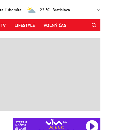
jtra Ľubomíra
22 °C
 TV
LIFESTYLE
VOĽNÝ ČAS
STREAM
NAŽIVO
Doja Cat