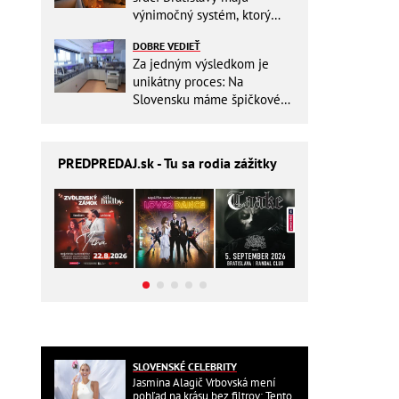
výnimočný systém, ktorý
ešte aj šetrí náklady
DOBRE VEDIEŤ
Za jedným výsledkom je
unikátny proces: Na
Slovensku máme špičkové
pracovisko
PREDPREDAJ
.sk - Tu sa rodia zážitky
SLOVENSKÉ CELEBRITY
Jasmina Alagič Vrbovská mení
pohľad na krásu bez filtrov: Tento