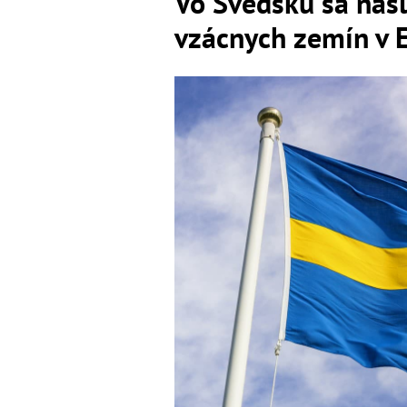
Vo Švédsku sa našl
vzácnych zemín v 