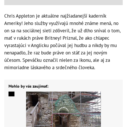
Chris Appleton je aktuálne najžiadanejší kaderník
Ameriky! Jeho služby využívajú mnohé známe mená, no
on sa na sociálnej sieti zdôveril, že už dlho sníval o tom,
mať v rukách práve Britney! Priznal, že ako chlapec
vyrastajúci v Anglicku počúval jej hudbu a nikdy by mu
nenapadlo, že raz bude práve on stáť za jej novým
účesom. Speváčku označil nielen za ikonu, ale aj za
mimoriadne láskavého a srdečného človeka.
Mohlo by vás zaujímať: