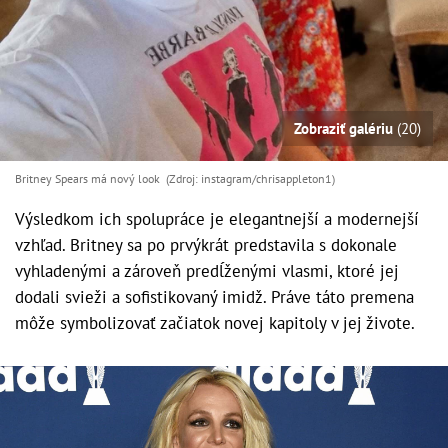
Zobraziť galériu
(20)
Britney Spears má nový look (Zdroj: instagram/chrisappleton1)
Výsledkom ich spolupráce je elegantnejší a modernejší
vzhľad. Britney sa po prvýkrát predstavila s dokonale
vyhladenými a zároveň predĺženými vlasmi, ktoré jej
dodali svieži a sofistikovaný imidž. Práve táto premena
môže symbolizovať začiatok novej kapitoly v jej živote.