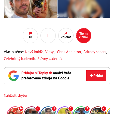
Tip na
18
Zdieľať
článok
Viac o téme:
Nový imidž
,
Vlasy
,
Chris Appleton
,
Britney spears
,
Celebritný kaderník
,
Slávny kaderník
Pridajte si Topky.sk
medzi Vaše
Pridať
preferované zdroje na Google
Nahlásiť chybu
16
4
2
2
7
4