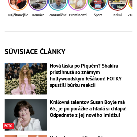
Najčítanejšie
Domáce
Zahraničné
Prominenti
Šport
Krimi
Zaují
SÚVISIACE ČLÁNKY
Nová láska po Piquém? Shakira
pristihnutá so známym
hollywoodskym fešákom! FOTKY
spustili búrku reakcií
Kráľovná talentov Susan Boyle má
65, je po porážke a hľadá si chlapa!
Odpadnete z jej nového imidžu!
FOTO