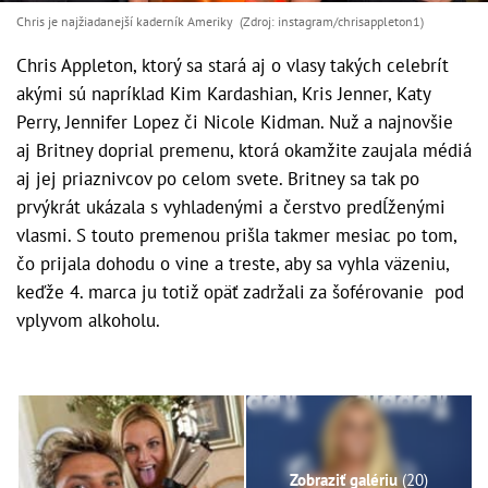
Chris je najžiadanejší kaderník Ameriky (Zdroj: instagram/chrisappleton1)
Chris Appleton, ktorý sa stará aj o vlasy takých celebrít
akými sú napríklad Kim Kardashian, Kris Jenner, Katy
Perry, Jennifer Lopez či Nicole Kidman. Nuž a najnovšie
aj Britney doprial premenu, ktorá okamžite zaujala médiá
aj jej priaznivcov po celom svete. Britney sa tak po
prvýkrát ukázala s vyhladenými a čerstvo predĺženými
vlasmi. S touto premenou prišla takmer mesiac po tom,
čo prijala dohodu o vine a treste, aby sa vyhla väzeniu,
keďže 4. marca ju totiž opäť zadržali za šoférovanie pod
vplyvom alkoholu.
Zobraziť galériu
(20)