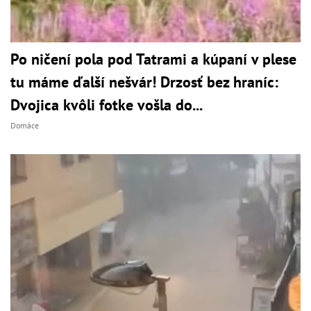
Po ničení pola pod Tatrami a kúpaní v plese
tu máme ďalší nešvár! Drzosť bez hraníc:
Dvojica kvôli fotke vošla do...
Domáce