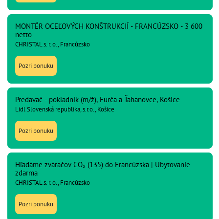
MONTÉR OCEĽOVÝCH KONŠTRUKCIÍ - FRANCÚZSKO - 3 600
netto
CHRISTAL s. r. o., Francúzsko
Pozri ponuku
Predavač - pokladník (m/ž), Furča a Ťahanovce, Košice
Lidl Slovenská republika, s.r.o., Košice
Pozri ponuku
Hľadáme zváračov CO₂ (135) do Francúzska | Ubytovanie
zdarma
CHRISTAL s. r. o., Francúzsko
Pozri ponuku