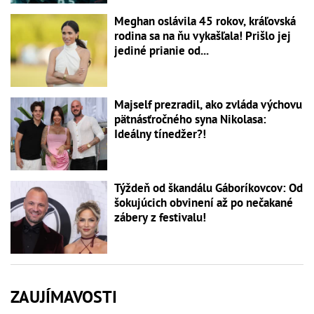
Meghan oslávila 45 rokov, kráľovská
rodina sa na ňu vykašľala! Prišlo jej
jediné prianie od...
Majself prezradil, ako zvláda výchovu
pätnásťročného syna Nikolasa:
Ideálny tínedžer?!
Týždeň od škandálu Gáboríkovcov: Od
šokujúcich obvinení až po nečakané
zábery z festivalu!
ZAUJÍMAVOSTI