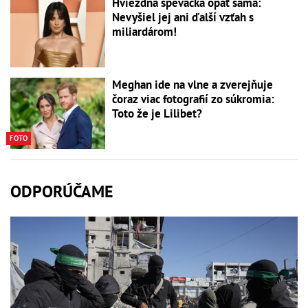
Hviezdna speváčka opäť sama:
Nevyšiel jej ani ďalší vzťah s
miliardárom!
Meghan ide na vlne a zverejňuje
čoraz viac fotografií zo súkromia:
Toto že je Lilibet?
FOTO
ODPORÚČAME