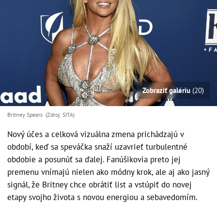
Zobraziť galériu
(20)
Britney Spears (Zdroj: SITA)
Nový účes a celková vizuálna zmena prichádzajú v
období, keď sa speváčka snaží uzavrieť turbulentné
obdobie a posunúť sa ďalej. Fanúšikovia preto jej
premenu vnímajú nielen ako módny krok, ale aj ako jasný
signál, že Britney chce obrátiť list a vstúpiť do novej
etapy svojho života s novou energiou a sebavedomím.