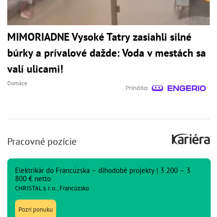
MIMORIADNE Vysoké Tatry zasiahli silné
búrky a prívalové dažde: Voda v mestách sa
valí ulicami!
Domáce
Pracovné pozície
Elektrikár do Francúzska – dlhodobé projekty | 3 200 – 3
800 € netto
CHRISTAL s. r. o., Francúzsko
Pozri ponuku