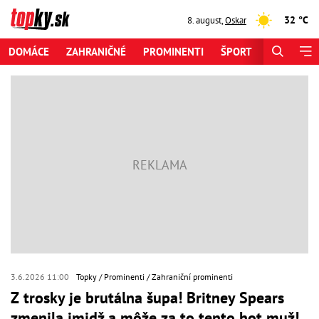
32 °C
8. august
,
Oskar
DOMÁCE
ZAHRANIČNÉ
PROMINENTI
ŠPORT
ZAUJÍMAV
3.6.2026 11:00
Topky
Prominenti
Zahraniční prominenti
Z trosky je brutálna šupa! Britney Spears
zmenila imidž a môže za to tento hot muž!