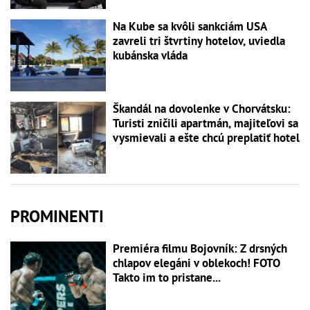
Na Kube sa kvôli sankciám USA
zavreli tri štvrtiny hotelov, uviedla
kubánska vláda
Škandál na dovolenke v Chorvátsku:
Turisti zničili apartmán, majiteľovi sa
vysmievali a ešte chcú preplatiť hotel
PROMINENTI
Premiéra filmu Bojovník: Z drsných
chlapov elegáni v oblekoch! FOTO
Takto im to pristane...