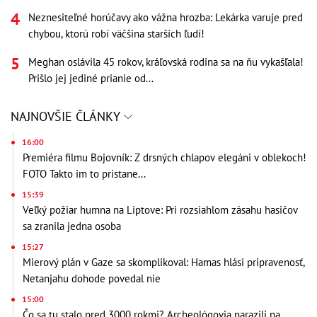
Neznesiteľné horúčavy ako vážna hrozba: Lekárka varuje pred
chybou, ktorú robí väčšina starších ľudí!
Meghan oslávila 45 rokov, kráľovská rodina sa na ňu vykašľala!
Prišlo jej jediné prianie od...
NAJNOVŠIE ČLÁNKY
16:00
Premiéra filmu Bojovník: Z drsných chlapov elegáni v oblekoch!
FOTO Takto im to pristane...
15:39
Veľký požiar humna na Liptove: Pri rozsiahlom zásahu hasičov
sa zranila jedna osoba
15:27
Mierový plán v Gaze sa skomplikoval: Hamas hlási pripravenosť,
Netanjahu dohode povedal nie
15:00
Čo sa tu stalo pred 3000 rokmi? Archeológovia narazili na