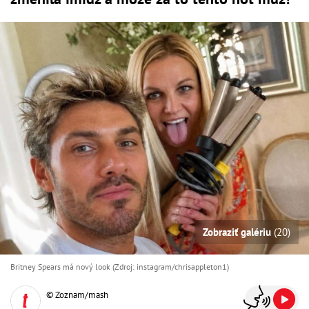
Zobraziť galériu
(20)
Britney Spears má nový look (Zdroj: instagram/chrisappleton1)
© Zoznam/mash