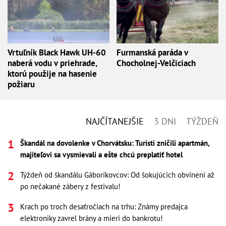
Vrtuľník Black Hawk UH-60
Furmanská paráda v
naberá vodu v priehrade,
Chocholnej-Velčiciach
ktorú použije na hasenie
požiaru
NAJČÍTANEJŠIE
3 DNI
TÝŽDEŇ
Škandál na dovolenke v Chorvátsku: Turisti zničili apartmán,
majiteľovi sa vysmievali a ešte chcú preplatiť hotel
Týždeň od škandálu Gáboríkovcov: Od šokujúcich obvinení až
po nečakané zábery z festivalu!
Krach po troch desaťročiach na trhu: Známy predajca
elektroniky zavrel brány a mieri do bankrotu!