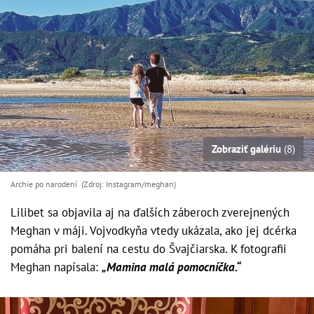
Zobraziť galériu
(8)
Archie po narodení (Zdroj: Instagram/meghan)
Lilibet sa objavila aj na ďalších záberoch zverejnených
Meghan v máji. Vojvodkyňa vtedy ukázala, ako jej dcérka
pomáha pri balení na cestu do Švajčiarska. K fotografii
Meghan napísala:
„Mamina malá pomocníčka.“