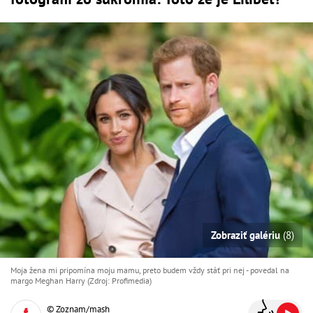
Zobraziť galériu
(8)
Moja žena mi pripomína moju mamu, preto budem vždy stáť pri nej - povedal na
margo Meghan Harry (Zdroj: Profimedia)
© Zoznam/mash