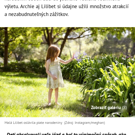
výletu. Archie aj Lilibet si údajne užili množstvo atrakcií
a nezabudnuteľných zážitkov.
Zobraziť galériu
(8)
Malá Lilibet oslávila piate narodeniny (Zdroj: Instagram/meghan)
„Deti absolvovali veľa jázd a bol to výnimočný spôsob, ako