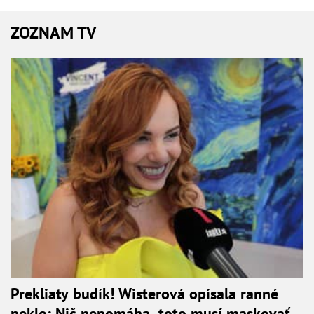
ZOZNAM TV
Prekliaty budík! Wisterová opísala ranné
peklo: Nič nepomáha, toto musí maskovať