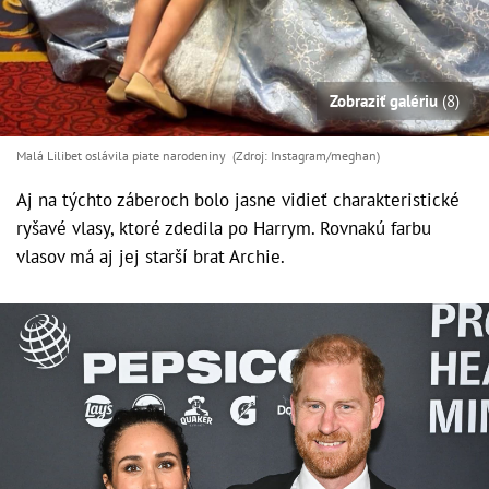
Zobraziť galériu
(8)
Malá Lilibet oslávila piate narodeniny (Zdroj: Instagram/meghan)
Aj na týchto záberoch bolo jasne vidieť charakteristické
ryšavé vlasy, ktoré zdedila po Harrym. Rovnakú farbu
vlasov má aj jej starší brat Archie.