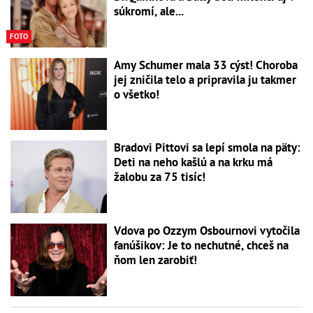
súkromí, ale...
FOTO
Amy Schumer mala 33 cýst! Choroba
jej zničila telo a pripravila ju takmer
o všetko!
Bradovi Pittovi sa lepí smola na päty:
Deti na neho kašlú a na krku má
žalobu za 75 tisíc!
Vdova po Ozzym Osbournovi vytočila
fanúšikov: Je to nechutné, chceš na
ňom len zarobiť!