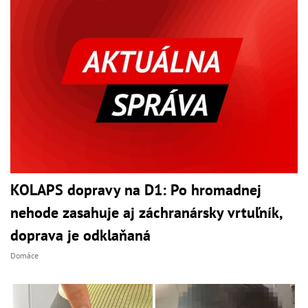
KOLAPS dopravy na D1: Po hromadnej
nehode zasahuje aj záchranársky vrtuľník,
doprava je odklaňaná
Domáce