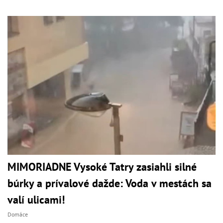
MIMORIADNE Vysoké Tatry zasiahli silné
búrky a prívalové dažde: Voda v mestách sa
valí ulicami!
Domáce