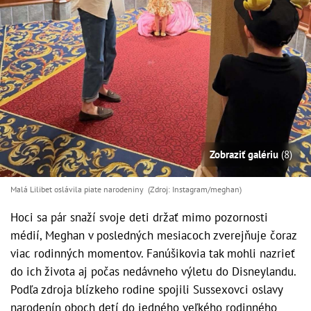
Zobraziť galériu
(8)
Malá Lilibet oslávila piate narodeniny (Zdroj: Instagram/meghan)
Hoci sa pár snaží svoje deti držať mimo pozornosti
médií, Meghan v posledných mesiacoch zverejňuje čoraz
viac rodinných momentov. Fanúšikovia tak mohli nazrieť
do ich života aj počas nedávneho výletu do Disneylandu.
Podľa zdroja blízkeho rodine spojili Sussexovci oslavy
narodenín oboch detí do jedného veľkého rodinného