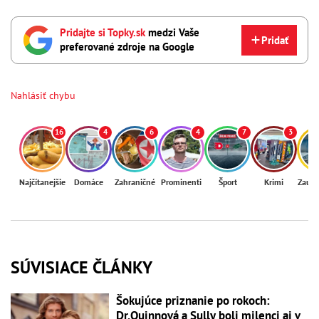
Pridajte si Topky.sk
medzi Vaše
Pridať
preferované zdroje na Google
Nahlásiť chybu
16
4
6
4
7
3
Najčítanejšie
Domáce
Zahraničné
Prominenti
Šport
Krimi
Zaují
SÚVISIACE ČLÁNKY
Šokujúce priznanie po rokoch:
Dr.Quinnová a Sully boli milenci aj v