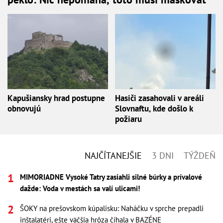
Kapušiansky hrad postupne
Hasiči zasahovali v areáli
obnovujú
Slovnaftu, kde došlo k
požiaru
NAJČÍTANEJŠIE
3 DNI
TÝŽDEŇ
MIMORIADNE Vysoké Tatry zasiahli silné búrky a prívalové
dažde: Voda v mestách sa valí ulicami!
ŠOKY na prešovskom kúpalisku: Naháčku v sprche prepadli
inštalatéri, ešte väčšia hrôza číhala v BAZÉNE