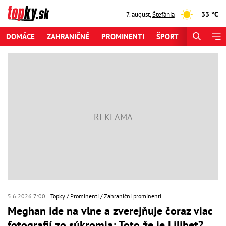
33 °C
7. august
,
Štefánia
DOMÁCE
ZAHRANIČNÉ
PROMINENTI
ŠPORT
ZAUJÍMAV
5.6.2026 7:00
Topky
Prominenti
Zahraniční prominenti
Meghan ide na vlne a zverejňuje čoraz viac
fotografií zo súkromia: Toto že je Lilibet?