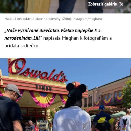
Zobraziť galériu
(8)
Malá Lilibet oslávila piate narodeniny (Zdroj: Instagram/meghan)
„Naše vysnívané dievčatko. Všetko najlepšie k 5.
narodeninám, Lili,“
napísala Meghan k fotografiám a
pridala srdiečko.