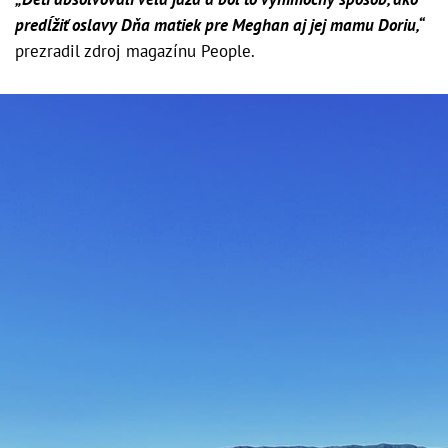
predĺžiť oslavy Dňa matiek pre Meghan aj jej mamu Doriu,“
prezradil zdroj magazínu People.