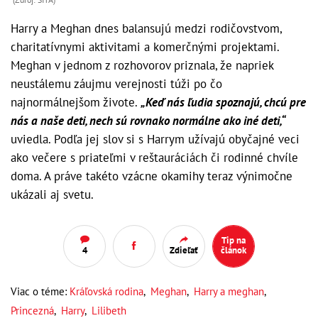
Harry a Meghan dnes balansujú medzi rodičovstvom,
charitatívnymi aktivitami a komerčnými projektami.
Meghan v jednom z rozhovorov priznala, že napriek
neustálemu záujmu verejnosti túži po čo
najnormálnejšom živote.
„Keď nás ľudia spoznajú, chcú pre
nás a naše deti, nech sú rovnako normálne ako iné deti,“
uviedla. Podľa jej slov si s Harrym užívajú obyčajné veci
ako večere s priateľmi v reštauráciách či rodinné chvíle
doma. A práve takéto vzácne okamihy teraz výnimočne
ukázali aj svetu.
Tip na
4
Zdieľať
článok
Viac o téme:
Kráľovská rodina
,
Meghan
,
Harry a meghan
,
Princezná
,
Harry
,
Lilibeth