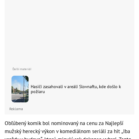
Hasiči zasahovali v areáli Slovnaftu, kde došlo k
požiaru
Reklama
Obľúbený komik bol nominovaný na cenu za Najlepší
mužský herecký výkon v komediálnom seriáli za hit „Iba