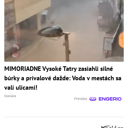
MIMORIADNE Vysoké Tatry zasiahli silné
búrky a prívalové dažde: Voda v mestách sa
valí ulicami!
Domáce