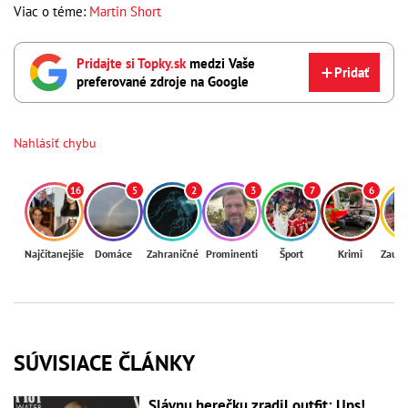
Viac o téme:
Martin Short
Pridajte si Topky.sk
medzi Vaše
Pridať
preferované zdroje na Google
Nahlásiť chybu
16
5
2
3
7
6
Najčítanejšie
Domáce
Zahraničné
Prominenti
Šport
Krimi
Zaují
SÚVISIACE ČLÁNKY
Slávnu herečku zradil outfit: Ups!