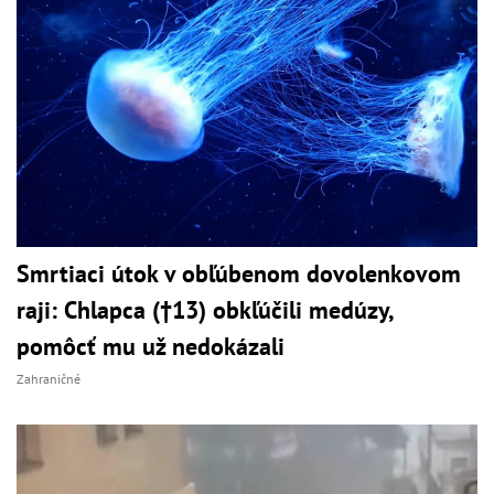
Smrtiaci útok v obľúbenom dovolenkovom
raji: Chlapca (†13) obkľúčili medúzy,
pomôcť mu už nedokázali
Zahraničné