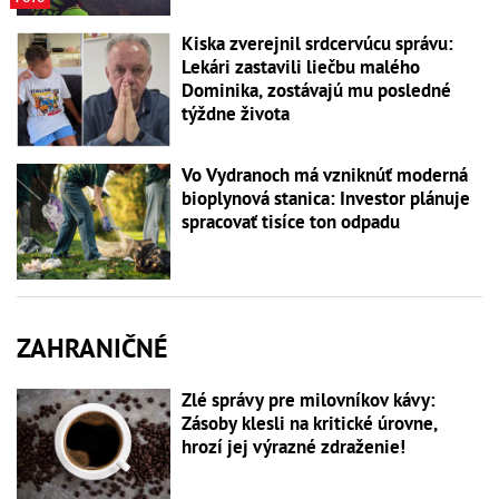
Kiska zverejnil srdcervúcu správu:
Lekári zastavili liečbu malého
Dominika, zostávajú mu posledné
týždne života
Vo Vydranoch má vzniknúť moderná
bioplynová stanica: Investor plánuje
spracovať tisíce ton odpadu
ZAHRANIČNÉ
Zlé správy pre milovníkov kávy:
Zásoby klesli na kritické úrovne,
hrozí jej výrazné zdraženie!