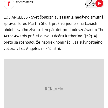
© Zoznam/sk
LOS ANGELES - Svet šoubiznisu zasiahla nedávno smutná
správa. Herec Martin Short prežíva jedno z najťažších
období svojho života. Len pár dní pred odovzdávaním The
Actor Awards prišiel o svoju dcéru Katherine (†42). Aj
preto sa rozhodol, že napriek nominácii, sa slávnostného
večera v Los Angeles nezúčastní.