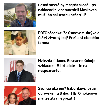
Český mediálny magnát skončil po
nakladačke v nemocnici! Maskovaní
muži ho ani trochu nešetrili!
FOTOhádanka: Za úsmevom skrývala
ťažký životný boj! Prešla si obdobím
temna...
Hviezda sitkomu Roseanne šokuje
vzhľadom: 91 kíl dole... Je na
nespoznanie!
Skončia ako oni? Gáboríkovci čelia
obrovskému tlaku: TIETO hokejové
manželstvá neprežili!