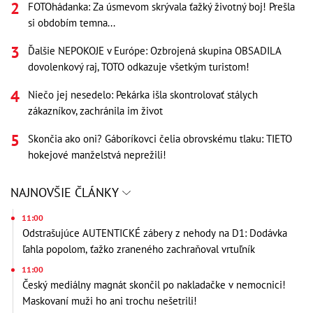
FOTOhádanka: Za úsmevom skrývala ťažký životný boj! Prešla
si obdobím temna...
Ďalšie NEPOKOJE v Európe: Ozbrojená skupina OBSADILA
dovolenkový raj, TOTO odkazuje všetkým turistom!
Niečo jej nesedelo: Pekárka išla skontrolovať stálych
zákazníkov, zachránila im život
Skončia ako oni? Gáboríkovci čelia obrovskému tlaku: TIETO
hokejové manželstvá neprežili!
NAJNOVŠIE ČLÁNKY
11:00
Odstrašujúce AUTENTICKÉ zábery z nehody na D1: Dodávka
ľahla popolom, ťažko zraneného zachraňoval vrtuľník
11:00
Český mediálny magnát skončil po nakladačke v nemocnici!
Maskovaní muži ho ani trochu nešetrili!