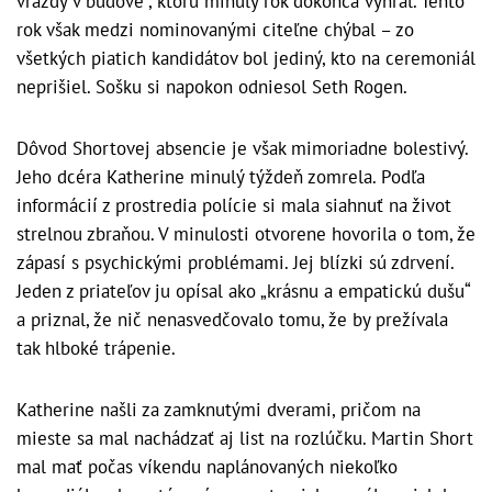
vraždy v budove“, ktorú minulý rok dokonca vyhral. Tento
rok však medzi nominovanými citeľne chýbal – zo
všetkých piatich kandidátov bol jediný, kto na ceremoniál
neprišiel. Sošku si napokon odniesol Seth Rogen.
Dôvod Shortovej absencie je však mimoriadne bolestivý.
Jeho dcéra Katherine minulý týždeň zomrela. Podľa
informácií z prostredia polície si mala siahnuť na život
strelnou zbraňou. V minulosti otvorene hovorila o tom, že
zápasí s psychickými problémami. Jej blízki sú zdrvení.
Jeden z priateľov ju opísal ako „krásnu a empatickú dušu“
a priznal, že nič nenasvedčovalo tomu, že by prežívala
tak hlboké trápenie.
Katherine našli za zamknutými dverami, pričom na
mieste sa mal nachádzať aj list na rozlúčku. Martin Short
mal mať počas víkendu naplánovaných niekoľko