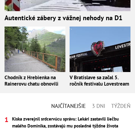
Autentické zábery z vážnej nehody na D1
Chodník z Hrebienka na
V Bratislave sa začal 5.
Rainerovu chatu obnovili
ročník festivalu Lovestream
NAJČÍTANEJŠIE
3 DNI
TÝŽDEŇ
Kiska zverejnil srdcervúcu správu: Lekári zastavili liečbu
malého Dominika, zostávajú mu posledné týždne života