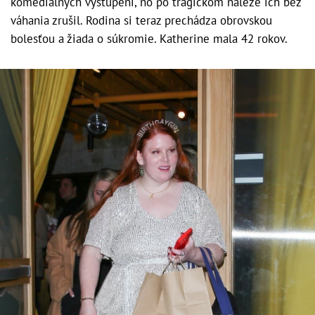
komediálnych vystúpení, no po tragickom náleze ich bez
váhania zrušil. Rodina si teraz prechádza obrovskou
bolesťou a žiada o súkromie. Katherine mala 42 rokov.