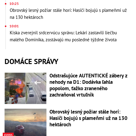
10:25
Obrovský lesný požiar stále horí: Hasiči bojujú s plameňmi už
na 130 hektároch
10:01
Kiska zverejnil srdcervúcu správu: Lekári zastavili liečbu
malého Dominika, zostávajú mu posledné týždne života
DOMÁCE SPRÁVY
Odstrašujúce AUTENTICKÉ zábery z
nehody na D1: Dodávka ľahla
popolom, ťažko zraneného
zachraňoval vrtuľník
Obrovský lesný požiar stále horí:
Hasiči bojujú s plameňmi už na 130
hektároch
FOTO