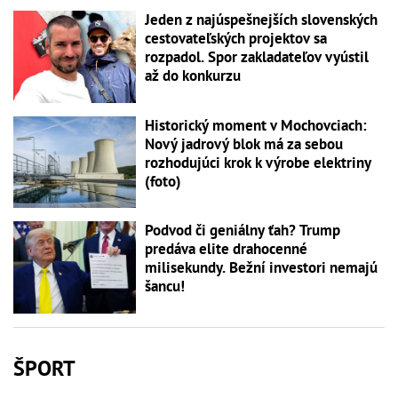
Jeden z najúspešnejších slovenských
cestovateľských projektov sa
rozpadol. Spor zakladateľov vyústil
až do konkurzu
Historický moment v Mochovciach:
Nový jadrový blok má za sebou
rozhodujúci krok k výrobe elektriny
(foto)
Podvod či geniálny ťah? Trump
predáva elite drahocenné
milisekundy. Bežní investori nemajú
šancu!
ŠPORT