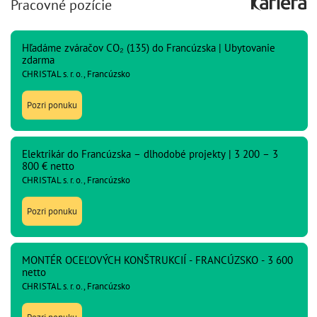
Pracovné pozície
Hľadáme zváračov CO₂ (135) do Francúzska | Ubytovanie
zdarma
CHRISTAL s. r. o., Francúzsko
Pozri ponuku
Elektrikár do Francúzska – dlhodobé projekty | 3 200 – 3
800 € netto
CHRISTAL s. r. o., Francúzsko
Pozri ponuku
MONTÉR OCEĽOVÝCH KONŠTRUKCIÍ - FRANCÚZSKO - 3 600
netto
CHRISTAL s. r. o., Francúzsko