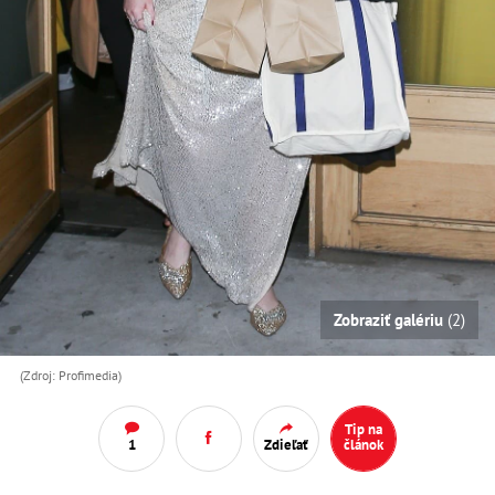
Zobraziť galériu
(2)
(Zdroj: Profimedia)
Tip na
1
Zdieľať
článok