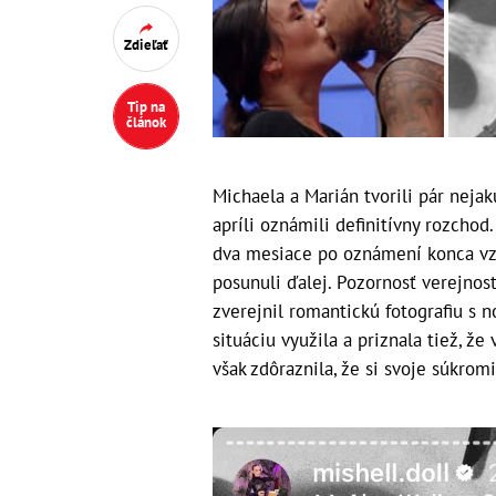
Zdieľať
Tip na
článok
Michaela a Marián tvorili pár neja
apríli oznámili definitívny rozcho
dva mesiace po oznámení konca vzť
posunuli ďalej. Pozornosť verejnost
zverejnil romantickú fotografiu s
situáciu využila a priznala tiež, že
však zdôraznila, že si svoje súkrom