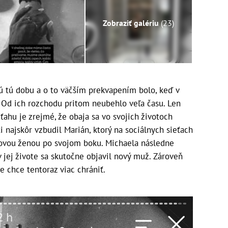
Zobraziť galériu
(23)
kú tú dobu a o to väčším prekvapením bolo, keď v
d. Od ich rozchodu pritom neubehlo veľa času. Len
ahu je zrejmé, že obaja sa vo svojich životoch
i najskôr vzbudil Marián, ktorý na sociálnych sieťach
 novou ženou po svojom boku. Michaela následne
 v jej živote sa skutočne objavil nový muž. Zároveň
ie chce tentoraz viac chrániť.