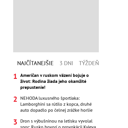
NAJČÍTANEJŠIE
3 DNI
TÝŽDEŇ
Američan v ruskom väzení bojuje o
život: Rodina žiada jeho okamžité
prepustenie!
NEHODA luxusného športiaka:
Lamborghini sa rútilo z kopca, druhé
auto dopadlo po čelnej zrážke horšie
Dron s výbušninou na letisku vyvolal
spor: Rusko hovorí o provokácii Kyjeva