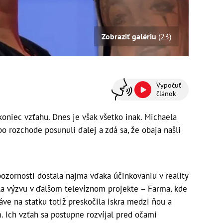
Zobraziť galériu
(23)
Vypočuť
článok
koniec vzťahu. Dnes je však všetko inak. Michaela
o rozchode posunuli ďalej a zdá sa, že obaja našli
ozornosti dostala najmä vďaka účinkovaniu v reality
la výzvu v ďalšom televíznom projekte – Farma, kde
ráve na statku totiž preskočila iskra medzi ňou a
Ich vzťah sa postupne rozvíjal pred očami