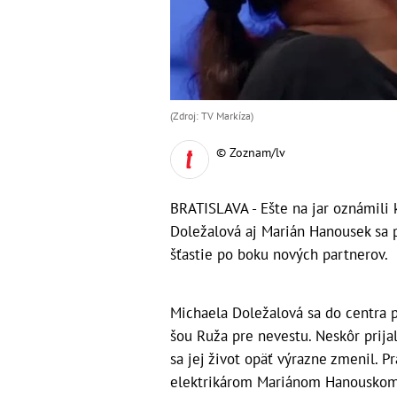
(Zdroj: TV Markíza)
© Zoznam/lv
BRATISLAVA - Ešte na jar oznámili 
Doležalová aj Marián Hanousek sa p
šťastie po boku nových partnerov.
Michaela Doležalová sa do centra p
šou Ruža pre nevestu. Neskôr prija
sa jej život opäť výrazne zmenil. P
elektrikárom Mariánom Hanouskom. 