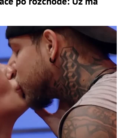
ace po rozchode: Už má