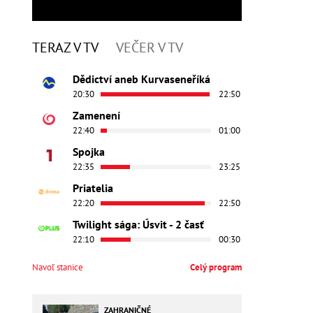
TERAZ V TV
VEČER V TV
Dědictví aneb Kurvaseneříká
20:30
22:50
Zamenení
22:40
01:00
Spojka
22:35
23:25
Priatelia
22:20
22:50
Twilight sága: Úsvit - 2 časť
22:10
00:30
Navoľ stanice
Celý program
ZAHRANIČNÉ