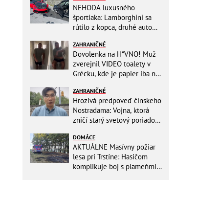
NEHODA luxusného
športiaka: Lamborghini sa
rútilo z kopca, druhé auto
dopadlo po čelnej zrážke
ZAHRANIČNÉ
horšie
Dovolenka na H*VNO! Muž
zverejnil VIDEO toalety v
Grécku, kde je papier iba na
OKRASU: Utrieť sa musíte ísť
ZAHRANIČNÉ
do kuchyne
Hrozivá predpoveď čínskeho
Nostradama: Vojna, ktorá
zničí starý svetový poriadok!
Už sa viackrát nemýlil
DOMÁCE
AKTUÁLNE Masívny požiar
lesa pri Trstíne: Hasičom
komplikuje boj s plameňmi
silný vietor, na miesto
smeruje vrtuľník