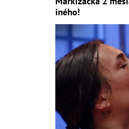
Markizáčka 2 mesi
iného!