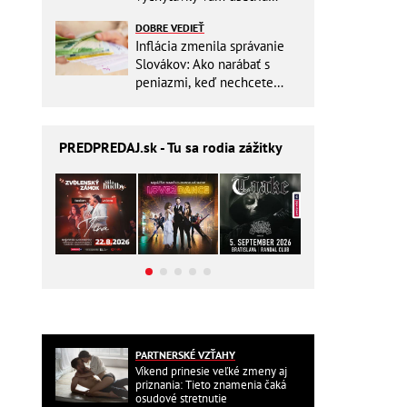
miesto v batohu!
DOBRE VEDIEŤ
Inflácia zmenila správanie
Slovákov: Ako narábať s
peniazmi, keď nechcete
zbytočne riskovať?
PREDPREDAJ
.sk - Tu sa rodia zážitky
PARTNERSKÉ VZŤAHY
Víkend prinesie veľké zmeny aj
priznania: Tieto znamenia čaká
osudové stretnutie