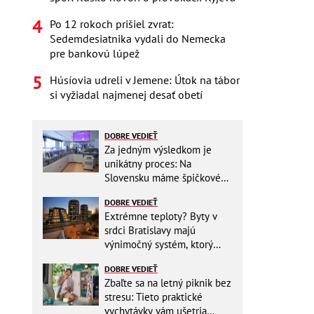
Po 12 rokoch prišiel zvrat:
Sedemdesiatnika vydali do Nemecka
pre bankovú lúpež
Húsíovia udreli v Jemene: Útok na tábor
si vyžiadal najmenej desať obetí
DOBRE VEDIEŤ
Za jedným výsledkom je
unikátny proces: Na
Slovensku máme špičkové
pracovisko
DOBRE VEDIEŤ
Extrémne teploty? Byty v
srdci Bratislavy majú
výnimočný systém, ktorý
ešte aj šetrí náklady
DOBRE VEDIEŤ
Zbaľte sa na letný piknik bez
stresu: Tieto praktické
vychytávky vám ušetria