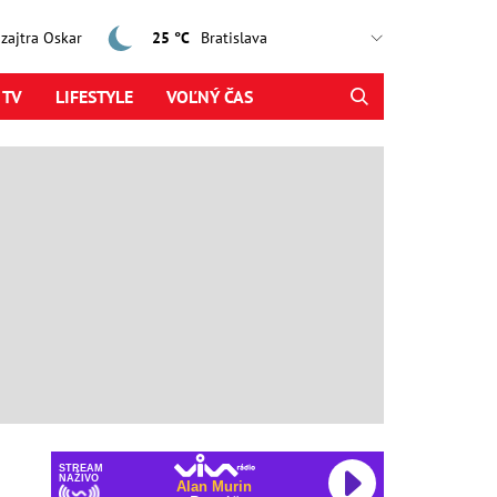
, zajtra Oskar
25 °C
 TV
LIFESTYLE
VOĽNÝ ČAS
STREAM
NAŽIVO
Alan Murin