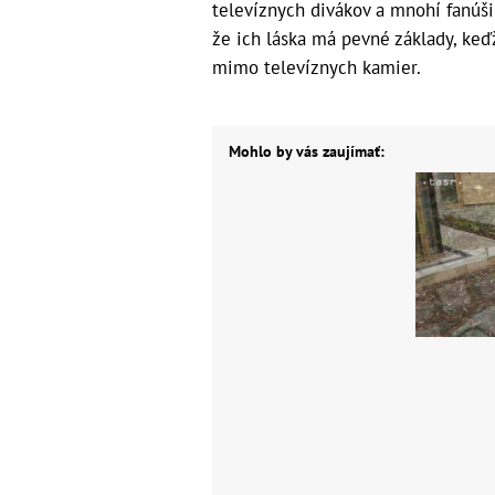
televíznych divákov a mnohí fanúšik
že ich láska má pevné základy, keďž
mimo televíznych kamier.
Mohlo by vás zaujímať: