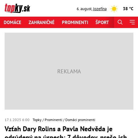
38 °C
6. august
,
Jozefína
DOMÁCE
ZAHRANIČNÉ
PROMINENTI
ŠPORT
ZAUJÍMAV
17.1.2025 6:00
Topky
Prominenti
Domáci prominenti
Vzťah Dary Rolins a Pavla Nedvěda je
odsúdený na úspech: 7 dôvodov, prečo ich