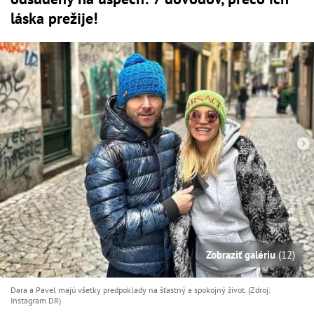
láska prežije!
Zobraziť galériu
(12)
Dara a Pavel majú všetky predpoklady na šťastný a spokojný život. (Zdroj:
Instagram DR)