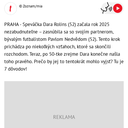
© Zoznam/mia
PRAHA - Speváčka Dara Rolins (52) začala rok 2025
nezabudnuteľne – zasnúbila sa so svojím partnerom,
bývalým futbalistom Pavlom Nedvědom (52). Tento krok
prichádza po niekoľkých vzťahoch, ktoré sa skončili
rozchodom. Teraz, po 50-tke zrejme Dara konečne našla
toho pravého. Prečo by jej to tentokrát mohlo vyjsť? Tu je
7 dôvodov!