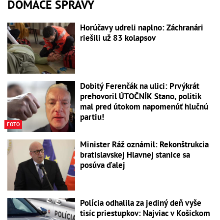
DOMÁCE SPRÁVY
Horúčavy udreli naplno: Záchranári
riešili už 83 kolapsov
Dobitý Ferenčák na ulici: Prvýkrát
prehovoril ÚTOČNÍK Stano, politik
mal pred útokom napomenúť hlučnú
partiu!
FOTO
Minister Ráž oznámil: Rekonštrukcia
bratislavskej Hlavnej stanice sa
posúva ďalej
Polícia odhalila za jediný deň vyše
tisíc priestupkov: Najviac v Košickom