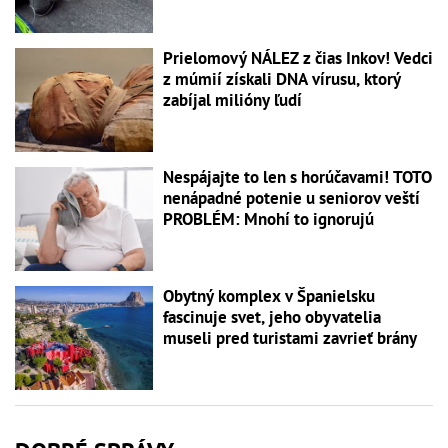
Prielomový NÁLEZ z čias Inkov! Vedci
z múmií získali DNA vírusu, ktorý
zabíjal milióny ľudí
Nespájajte to len s horúčavami! TOTO
nenápadné potenie u seniorov veští
PROBLÉM: Mnohí to ignorujú
Obytný komplex v Španielsku
fascinuje svet, jeho obyvatelia
museli pred turistami zavrieť brány