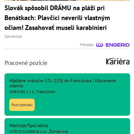
Slovák spôsobil DRÁMU na pláži pri
Benátkach: Plavčíci neverili vlastným
očiam! Zasahovať museli karabinieri
Zahraničné
Pracovné pozície
Hľadáme zváračov CO₂ (135) do Francúzska | Ubytovanie
zdarma
CHRISTAL s. r. o., Francúzsko
Pozri ponuku
Nástrojár/Špecialista
HiTECO SLOVAKIA s.r.o., Žilinský kraj