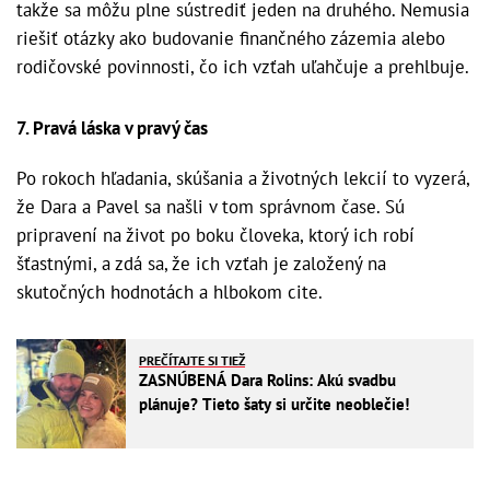
takže sa môžu plne sústrediť jeden na druhého. Nemusia
riešiť otázky ako budovanie finančného zázemia alebo
rodičovské povinnosti, čo ich vzťah uľahčuje a prehlbuje.
7. Pravá láska v pravý čas
Po rokoch hľadania, skúšania a životných lekcií to vyzerá,
že Dara a Pavel sa našli v tom správnom čase. Sú
pripravení na život po boku človeka, ktorý ich robí
šťastnými, a zdá sa, že ich vzťah je založený na
skutočných hodnotách a hlbokom cite.
PREČÍTAJTE SI TIEŽ
ZASNÚBENÁ Dara Rolins: Akú svadbu
plánuje? Tieto šaty si určite neoblečie!