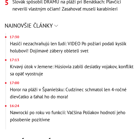
Slovák spôsobil DRÁMU na pláži pri Benátkach: Plavčíci
neverili vlastným očiam! Zasahovať museli karabinieri
NAJNOVŠIE ČLÁNKY
17:30
Hasiči nezachraňujú len ľudí: VIDEO Po požiari podali kyslík
holubovi! Dojímavé zábery obleteli svet
17:13
Krvavý útok v Jemene: Húsíovia zabili desiatky vojakov, konflikt
sa opäť vyostruje
17:00
Horor na pláži v Španielsku: Cudzinec schmatol len 4-ročné
dievčatko a ťahal ho do mora!
16:24
Nawrocki po roku vo funkcii: Väčšina Poliakov hodnotí jeho
pôsobenie pozitívne