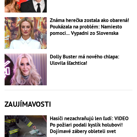
Známa herečka zostala ako obarená!
Poukázala na problém: Namiesto
pomoci... Vypadni zo Slovenska
Dolly Buster má nového chlapa:
Ulovila šľachtica!
ZAUJÍMAVOSTI
Hasiči nezachraňujú len ľudí: VIDEO
Po požiari podali kyslík holubovi!
Dojímavé zábery obleteli svet