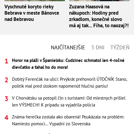
Vyschnuté koryto rieky
Zuzana Haasová na
Bebrava v meste Bánovce
nákupoch: Hodiny pred
nad Bebravou
zrkadlom, konečné slovo
má aj tak... Fíha, to naozaj?!
NAJČÍTANEJŠIE
3 DNI
TÝŽDEŇ
Horor na pláži v Španielsku: Cudzinec schmatol len 4-ročné
dievčatko a ťahal ho do mora!
Dobitý Ferenčák na ulici: Prvýkrát prehovoril ÚTOČNÍK Stano,
politik mal pred útokom napomenúť hlučnú partiu!
V Chorvátsku sa potopil čln s turistami: Od miestnych prišiel
len VÝSMECH! K prípadu sa vyjadrila polícia
Známa herečka zostala ako obarená! Poukázala na problém:
Namiesto pomoci... Vypadni zo Slovenska