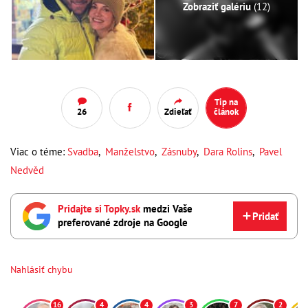
Zobraziť galériu
(12)
Tip na
26
Zdieľať
článok
Viac o téme:
Svadba
,
Manželstvo
,
Zásnuby
,
Dara Rolins
,
Pavel
Nedvěd
Pridajte si Topky.sk
medzi Vaše
Pridať
preferované zdroje na Google
Nahlásiť chybu
16
4
4
3
7
2