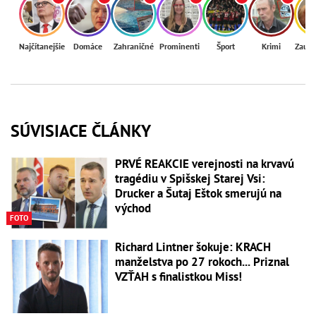
Najčítanejšie
Domáce
Zahraničné
Prominenti
Šport
Krimi
Zaují
SÚVISIACE ČLÁNKY
PRVÉ REAKCIE verejnosti na krvavú
tragédiu v Spišskej Starej Vsi:
Drucker a Šutaj Eštok smerujú na
východ
FOTO
Richard Lintner šokuje: KRACH
manželstva po 27 rokoch... Priznal
VZŤAH s finalistkou Miss!