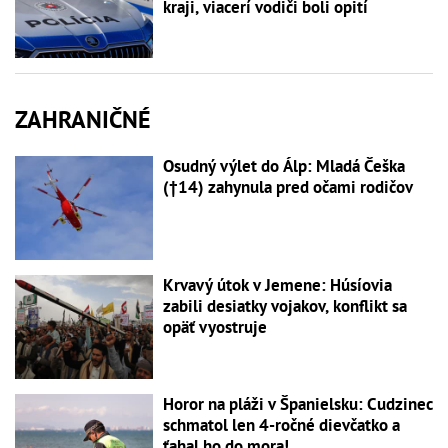
kraji, viacerí vodiči boli opití
ZAHRANIČNÉ
Osudný výlet do Álp: Mladá Češka
(†14) zahynula pred očami rodičov
Krvavý útok v Jemene: Húsíovia
zabili desiatky vojakov, konflikt sa
opäť vyostruje
Horor na pláži v Španielsku: Cudzinec
schmatol len 4-ročné dievčatko a
ťahal ho do mora!