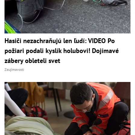
Hasiči nezachraňujú len ľudí: VIDEO Po
požiari podali kyslík holubovi! Dojímavé
zábery obleteli svet
Zaujímavosti