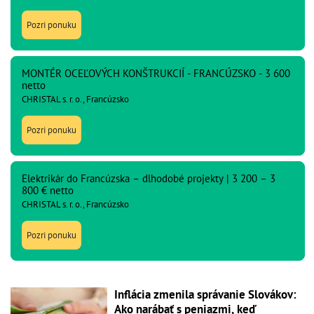
Pozri ponuku
MONTÉR OCEĽOVÝCH KONŠTRUKCIÍ - FRANCÚZSKO - 3 600
netto
CHRISTAL s. r. o., Francúzsko
Pozri ponuku
Elektrikár do Francúzska – dlhodobé projekty | 3 200 – 3
800 € netto
CHRISTAL s. r. o., Francúzsko
Pozri ponuku
Inflácia zmenila správanie Slovákov:
Ako narábať s peniazmi, keď