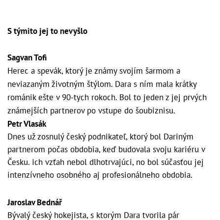
S týmito jej to nevyšlo
Sagvan Tofi
Herec a spevák, ktorý je známy svojím šarmom a
neviazaným životným štýlom. Dara s ním mala krátky
románik ešte v 90-tych rokoch. Bol to jeden z jej prvých
známejších partnerov po vstupe do šoubiznisu.
Petr Vlasák
Dnes už zosnulý český podnikateľ, ktorý bol Dariným
partnerom počas obdobia, keď budovala svoju kariéru v
Česku. Ich vzťah nebol dlhotrvajúci, no bol súčasťou jej
intenzívneho osobného aj profesionálneho obdobia.
Jaroslav Bednář
Bývalý český hokejista, s ktorým Dara tvorila pár