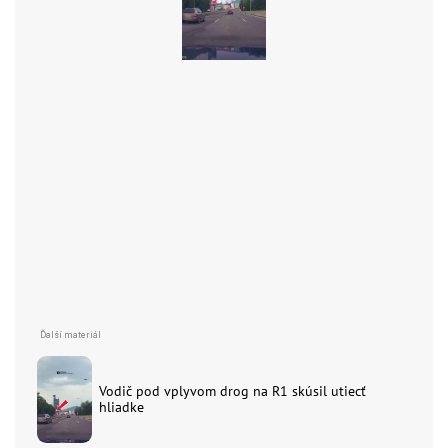
Vodič pod vplyvom drog na R1 skúsil utiecť
hliadke