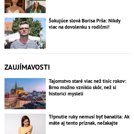
Šokujúce slová Borisa Prša: Nikdy
viac na dovolenku s rodičmi!
ZAUJÍMAVOSTI
Tajomstvo staré viac než tisíc rokov:
Brno možno vzniklo skôr, než si
historici mysleli
Tŕpnutie ruky nemusí byť banalita: Ak
máte aj tento príznak, nečakajte