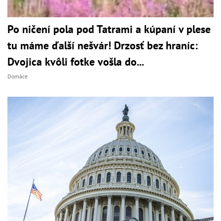
Po ničení pola pod Tatrami a kúpaní v plese
tu máme ďalší nešvár! Drzosť bez hraníc:
Dvojica kvôli fotke vošla do...
Domáce