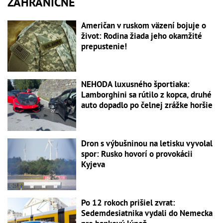
ZAHRANIČNÉ
Američan v ruskom väzení bojuje o
život: Rodina žiada jeho okamžité
prepustenie!
NEHODA luxusného športiaka:
Lamborghini sa rútilo z kopca, druhé
auto dopadlo po čelnej zrážke horšie
Dron s výbušninou na letisku vyvolal
spor: Rusko hovorí o provokácii
Kyjeva
Po 12 rokoch prišiel zvrat:
Sedemdesiatnika vydali do Nemecka