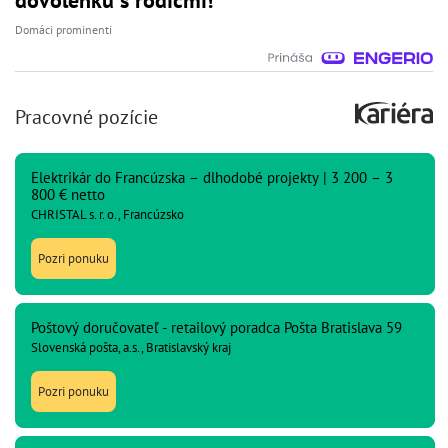
Domáci prominenti
Pracovné pozície
Elektrikár do Francúzska – dlhodobé projekty | 3 200 – 3
800 € netto
CHRISTAL s. r. o., Francúzsko
Pozri ponuku
Poštový doručovateľ - retailový poradca Pošta Bratislava 59
Slovenská pošta, a.s., Bratislavský kraj
Pozri ponuku