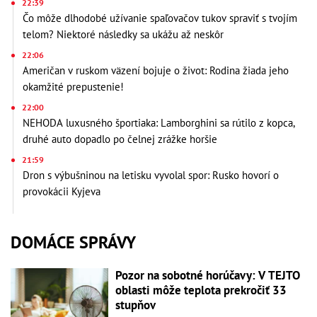
22:39
Čo môže dlhodobé užívanie spaľovačov tukov spraviť s tvojím
telom? Niektoré následky sa ukážu až neskôr
22:06
Američan v ruskom väzení bojuje o život: Rodina žiada jeho
okamžité prepustenie!
22:00
NEHODA luxusného športiaka: Lamborghini sa rútilo z kopca,
druhé auto dopadlo po čelnej zrážke horšie
21:59
Dron s výbušninou na letisku vyvolal spor: Rusko hovorí o
provokácii Kyjeva
DOMÁCE SPRÁVY
Pozor na sobotné horúčavy: V TEJTO
oblasti môže teplota prekročiť 33
stupňov