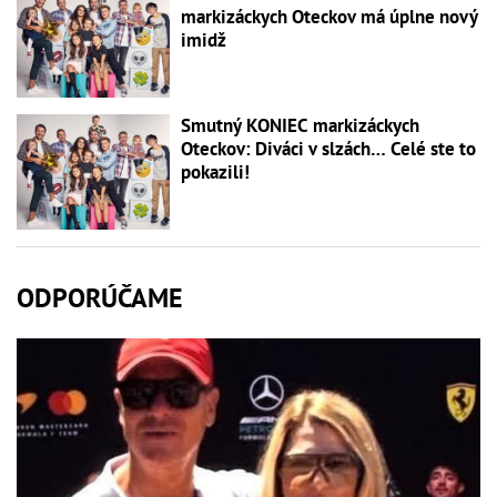
markizáckych Oteckov má úplne nový
imidž
Smutný KONIEC markizáckych
Oteckov: Diváci v slzách… Celé ste to
pokazili!
ODPORÚČAME