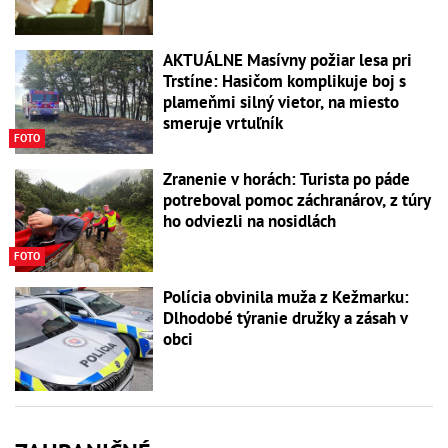
AKTUÁLNE Masívny požiar lesa pri
Trstíne: Hasičom komplikuje boj s
plameňmi silný vietor, na miesto
smeruje vrtuľník
FOTO
Zranenie v horách: Turista po páde
potreboval pomoc záchranárov, z túry
ho odviezli na nosidlách
FOTO
Polícia obvinila muža z Kežmarku:
Dlhodobé týranie družky a zásah v
obci