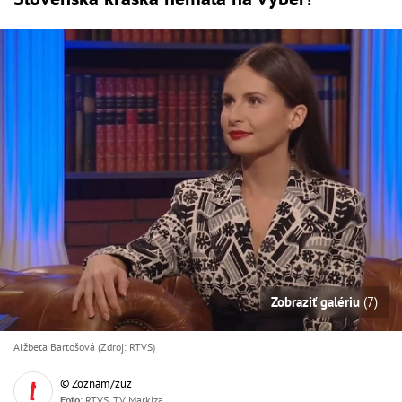
Zobraziť galériu
(7)
Alžbeta Bartošová (Zdroj: RTVS)
© Zoznam/zuz
Foto
: RTVS, TV Markíza