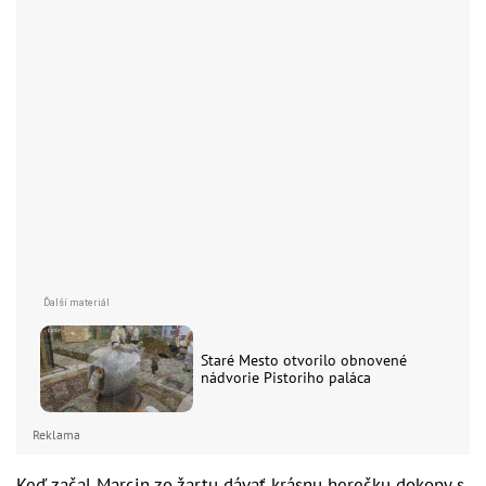
Staré Mesto otvorilo obnovené
nádvorie Pistoriho paláca
Reklama
Keď začal Marcin zo žartu dávať krásnu herečku dokopy s