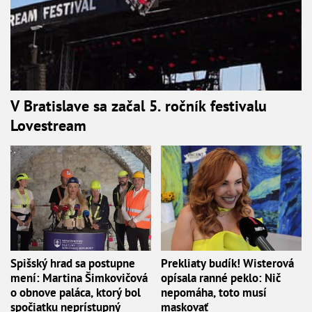
V Bratislave sa začal 5. ročník festivalu
Lovestream
Spišský hrad sa postupne
Prekliaty budík! Wisterová
mení: Martina Šimkovičová
opísala ranné peklo: Nič
o obnove paláca, ktorý bol
nepomáha, toto musí
spočiatku neprístupný
maskovať