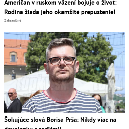
Američan v ruskom väzení bojuje o život:
Rodina žiada jeho okamžité prepustenie!
Zahraničné
Šokujúce slová Borisa Prša: Nikdy viac na
dovolenku s rodičmi!