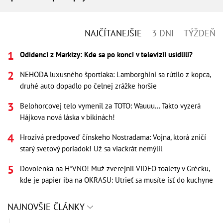
NAJČÍTANEJŠIE
3 DNI
TÝŽDEŇ
Odídenci z Markízy: Kde sa po konci v televízii usídlili?
NEHODA luxusného športiaka: Lamborghini sa rútilo z kopca,
druhé auto dopadlo po čelnej zrážke horšie
Belohorcovej telo vymenil za TOTO: Wauuu... Takto vyzerá
Hájkova nová láska v bikinách!
Hrozivá predpoveď čínskeho Nostradama: Vojna, ktorá zničí
starý svetový poriadok! Už sa viackrát nemýlil
Dovolenka na H*VNO! Muž zverejnil VIDEO toalety v Grécku,
kde je papier iba na OKRASU: Utrieť sa musíte ísť do kuchyne
NAJNOVŠIE ČLÁNKY