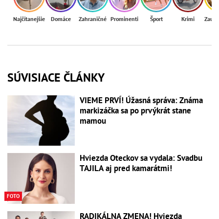
Najčítanejšie
Domáce
Zahraničné
Prominenti
Šport
Krimi
Zaují
SÚVISIACE ČLÁNKY
VIEME PRVÍ! Úžasná správa: Známa
markizáčka sa po prvýkrát stane
mamou
Hviezda Oteckov sa vydala: Svadbu
TAJILA aj pred kamarátmi!
FOTO
RADIKÁLNA ZMENA! Hviezda