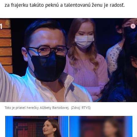
za frajerku takúto peknú a talentovanú ženu je radosť.
Toto je priateľ herečky Alžbety Bartošovej. (Zdroj: RTVS)