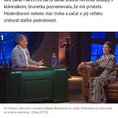
klávesákom, brunetka poznamenala, že má priateľa.
Moderátorovi nebolo viac treba a začal o jej vzťahu
zisťovať ďalšie podrobnosti.
Pri Petrovi Marcinovi nemala Alžbeta Bartošová na výber. Prezradila aj intímnosti
zo svojho súkromia. (Zdroj: RTVS)