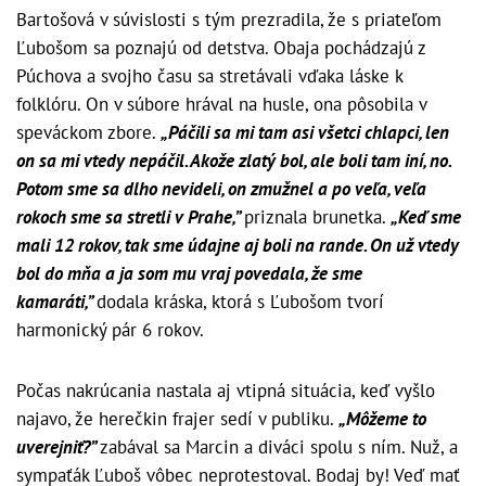
Bartošová v súvislosti s tým prezradila, že s priateľom
Ľubošom sa poznajú od detstva. Obaja pochádzajú z
Púchova a svojho času sa stretávali vďaka láske k
folklóru. On v súbore hrával na husle, ona pôsobila v
speváckom zbore.
„Páčili sa mi tam asi všetci chlapci, len
on sa mi vtedy nepáčil. Akože zlatý bol, ale boli tam iní, no.
Potom sme sa dlho nevideli, on zmužnel a po veľa, veľa
rokoch sme sa stretli v Prahe,”
priznala brunetka.
„Keď sme
mali 12 rokov, tak sme údajne aj boli na rande. On už vtedy
bol do mňa a ja som mu vraj povedala, že sme
kamaráti,”
dodala kráska, ktorá s Ľubošom tvorí
harmonický pár 6 rokov.
Počas nakrúcania nastala aj vtipná situácia, keď vyšlo
najavo, že herečkin frajer sedí v publiku.
„Môžeme to
uverejniť?”
zabával sa Marcin a diváci spolu s ním. Nuž, a
sympaťák Ľuboš vôbec neprotestoval. Bodaj by! Veď mať