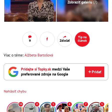
Zobraziť galériu
(7)
Tip na
9
Zdieľať
článok
Viac o téme:
Alžbeta Bartošová
Pridajte si Topky.sk
medzi Vaše
Pridať
preferované zdroje na Google
Nahlásiť chybu
16
4
5
4
7
5