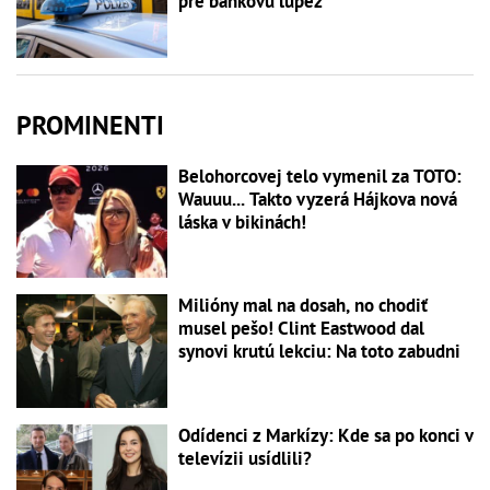
pre bankovú lúpež
PROMINENTI
Belohorcovej telo vymenil za TOTO:
Wauuu... Takto vyzerá Hájkova nová
láska v bikinách!
Milióny mal na dosah, no chodiť
musel pešo! Clint Eastwood dal
synovi krutú lekciu: Na toto zabudni
Odídenci z Markízy: Kde sa po konci v
televízii usídlili?