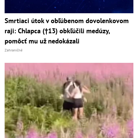
Smrtiaci útok v obľúbenom dovolenkovom
raji: Chlapca (†13) obkľúčili medúzy,
pomôcť mu už nedokázali
Zahraničné