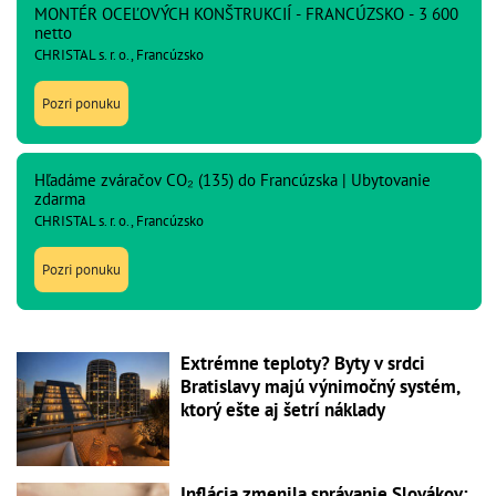
MONTÉR OCEĽOVÝCH KONŠTRUKCIÍ - FRANCÚZSKO - 3 600
netto
CHRISTAL s. r. o., Francúzsko
Pozri ponuku
Hľadáme zváračov CO₂ (135) do Francúzska | Ubytovanie
zdarma
CHRISTAL s. r. o., Francúzsko
Pozri ponuku
Extrémne teploty? Byty v srdci
Bratislavy majú výnimočný systém,
ktorý ešte aj šetrí náklady
Inflácia zmenila správanie Slovákov: