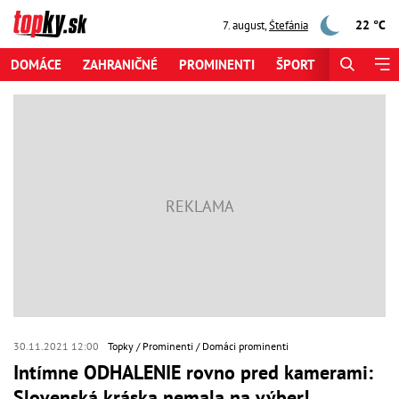
22 °C
7. august
,
Štefánia
DOMÁCE
ZAHRANIČNÉ
PROMINENTI
ŠPORT
ZAUJÍMAV
30.11.2021 12:00
Topky
Prominenti
Domáci prominenti
Intímne ODHALENIE rovno pred kamerami:
Slovenská kráska nemala na výber!