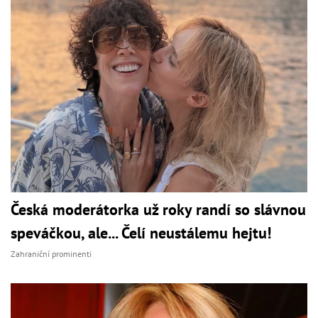
Česká moderátorka už roky randí so slávnou
speváčkou, ale... Čelí neustálemu hejtu!
Zahraniční prominenti