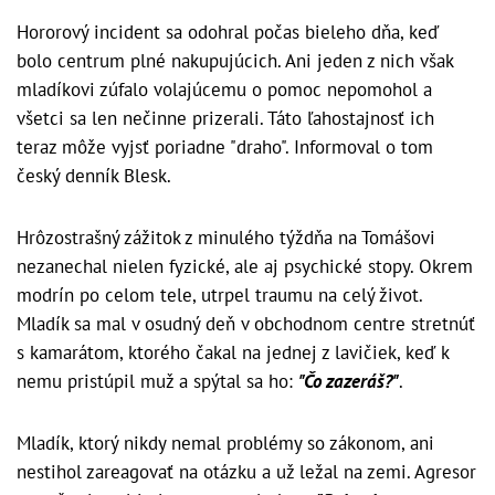
Hororový incident sa odohral počas bieleho dňa, keď
bolo centrum plné nakupujúcich. Ani jeden z nich však
mladíkovi zúfalo volajúcemu o pomoc nepomohol a
všetci sa len nečinne prizerali. Táto ľahostajnosť ich
teraz môže vyjsť poriadne "draho". Informoval o tom
český denník Blesk.
Hrôzostrašný zážitok z minulého týždňa na Tomášovi
nezanechal nielen fyzické, ale aj psychické stopy. Okrem
modrín po celom tele, utrpel traumu na celý život.
Mladík sa mal v osudný deň v obchodnom centre stretnúť
s kamarátom, ktorého čakal na jednej z lavičiek, keď k
nemu pristúpil muž a spýtal sa ho:
"Čo zazeráš?"
.
Mladík, ktorý nikdy nemal problémy so zákonom, ani
nestihol zareagovať na otázku a už ležal na zemi. Agresor