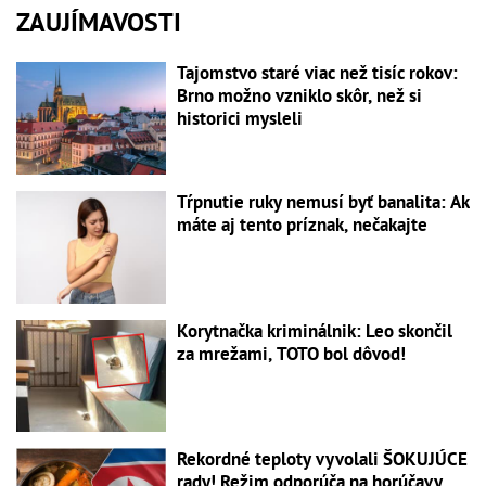
ZAUJÍMAVOSTI
Tajomstvo staré viac než tisíc rokov:
Brno možno vzniklo skôr, než si
historici mysleli
Tŕpnutie ruky nemusí byť banalita: Ak
máte aj tento príznak, nečakajte
Korytnačka kriminálnik: Leo skončil
za mrežami, TOTO bol dôvod!
Rekordné teploty vyvolali ŠOKUJÚCE
rady! Režim odporúča na horúčavy