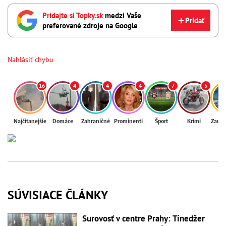
Pridajte si Topky.sk
medzi Vaše
Pridať
preferované zdroje na Google
Nahlásiť chybu
16
4
4
4
7
5
Najčítanejšie
Domáce
Zahraničné
Prominenti
Šport
Krimi
Zaují
SÚVISIACE ČLÁNKY
Surovosť v centre Prahy: Tínedžer