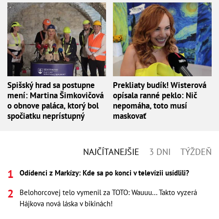
Spišský hrad sa postupne
Prekliaty budík! Wisterová
mení: Martina Šimkovičová
opísala ranné peklo: Nič
o obnove paláca, ktorý bol
nepomáha, toto musí
spočiatku neprístupný
maskovať
NAJČÍTANEJŠIE
3 DNI
TÝŽDEŇ
Odídenci z Markízy: Kde sa po konci v televízii usídlili?
Belohorcovej telo vymenil za TOTO: Wauuu... Takto vyzerá
Hájkova nová láska v bikinách!