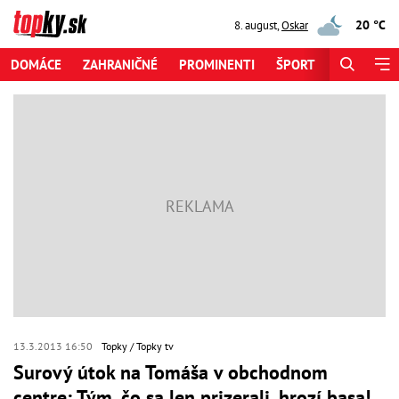
20 °C
8. august
,
Oskar
DOMÁCE
ZAHRANIČNÉ
PROMINENTI
ŠPORT
ZAUJÍMAV
13.3.2013 16:50
Topky
Topky tv
Surový útok na Tomáša v obchodnom
centre: Tým, čo sa len prizerali, hrozí basa!