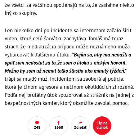
že všetci sa väčšinou spoliehajú na to, že zasiahne niekto
iný zo skupiny.
Len niekoľko dní po incidente sa internetom začalo šíriť
video, ktoré celú šarvátku zachytáva. Tomáš má teraz
strach, že medializácia prípadu môže neznámeho muža
vyburcovať k ďalšiemu útoku.
"Bojím sa, aby ma nenašli a
opäť som nedostal za to, že som o útoku s niekým hovoril.
Možno by som už nemal toľko šťastia ako minulý týždeň,"
trápi sa mladý muž. Incidentom sa zaoberá aj polícia,
ktorá je činom agresora a nečinom okolidúcich zhrozená.
Podľa nej brutálny útok spozoroval až strážnik na jednej z
bezpečnostných kamier, ktorý okamžite zavolal pomoc.
Tip na
248
1668
Zdieľať
článok