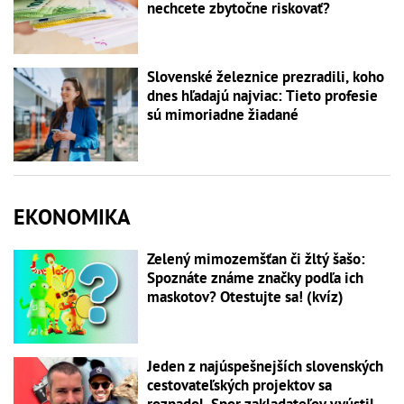
nechcete zbytočne riskovať?
Slovenské železnice prezradili, koho
dnes hľadajú najviac: Tieto profesie
sú mimoriadne žiadané
EKONOMIKA
Zelený mimozemšťan či žltý šašo:
Spoznáte známe značky podľa ich
maskotov? Otestujte sa! (kvíz)
Jeden z najúspešnejších slovenských
cestovateľských projektov sa
rozpadol. Spor zakladateľov vyústil