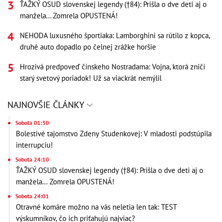
ŤAŽKÝ OSUD slovenskej legendy (†84): Prišla o dve deti aj o
manžela... Zomrela OPUSTENÁ!
NEHODA luxusného športiaka: Lamborghini sa rútilo z kopca,
druhé auto dopadlo po čelnej zrážke horšie
Hrozivá predpoveď čínskeho Nostradama: Vojna, ktorá zničí
starý svetový poriadok! Už sa viackrát nemýlil
NAJNOVŠIE ČLÁNKY
Sobota 01:30
Bolestivé tajomstvo Zdeny Studenkovej: V mladosti podstúpila
interrupciu!
Sobota 24:10
ŤAŽKÝ OSUD slovenskej legendy (†84): Prišla o dve deti aj o
manžela... Zomrela OPUSTENÁ!
Sobota 24:01
Otravné komáre možno na vás neletia len tak: TEST
výskumníkov, čo ich priťahujú najviac?