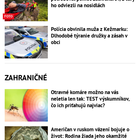
ho odviezli na nosidlách
FOTO
Polícia obvinila muža z Kežmarku:
Dlhodobé týranie družky a zásah v
obci
ZAHRANIČNÉ
Otravné komáre možno na vás
neletia len tak: TEST výskumníkov,
čo ich priťahujú najviac?
Američan v ruskom väzení bojuje o
život: Rodina žiada jeho okamžité