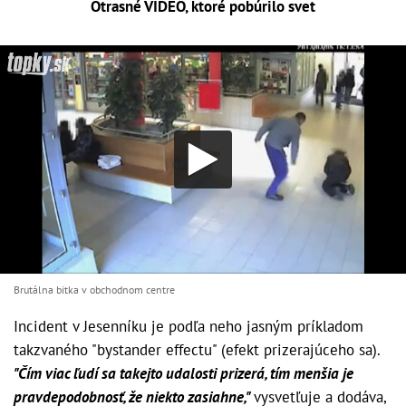
Otrasné VIDEO, ktoré pobúrilo svet
Brutálna bitka v obchodnom centre
Incident v Jesenníku je podľa neho jasným príkladom
takzvaného "bystander effectu" (efekt prizerajúceho sa).
"Čím viac ľudí sa takejto udalosti prizerá, tím menšia je
pravdepodobnosť, že niekto zasiahne,"
vysvetľuje a dodáva,