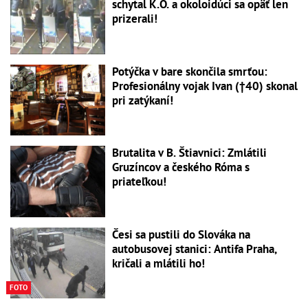
schytal K.O. a okoloidúci sa opäť len
prizerali!
Potýčka v bare skončila smrťou:
Profesionálny vojak Ivan (†40) skonal
pri zatýkaní!
Brutalita v B. Štiavnici: Zmlátili
Gruzíncov a českého Róma s
priateľkou!
Česi sa pustili do Slováka na
autobusovej stanici: Antifa Praha,
kričali a mlátili ho!
FOTO