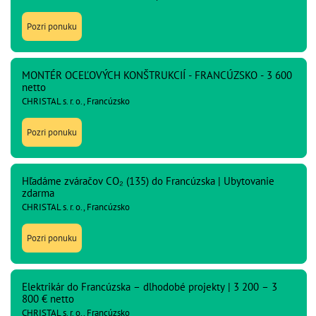
Pozri ponuku
MONTÉR OCEĽOVÝCH KONŠTRUKCIÍ - FRANCÚZSKO - 3 600
netto
CHRISTAL s. r. o., Francúzsko
Pozri ponuku
Hľadáme zváračov CO₂ (135) do Francúzska | Ubytovanie
zdarma
CHRISTAL s. r. o., Francúzsko
Pozri ponuku
Elektrikár do Francúzska – dlhodobé projekty | 3 200 – 3
800 € netto
CHRISTAL s. r. o., Francúzsko