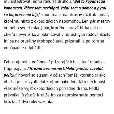
mu uštedroval jednu ranu za druhou.
"Bol to kopanec za
kopancom. Vôbec som nechápal. Volal som o pomoc a pýtal
sa ho, prečo ma bije,"
spomína si na otrasný zážitok Tomáš,
ktorému nikto z okoloidúcich nepomohol. Len pár metrov
od neho sedel mladý pár, ktorého surová bitka ani na
chvíľu nevyrušila, a pokračoval v milostných radovánkach.
Iní sa na brutálny útok spočiatku prizerali, a po tom sa
nenápadne odplížili.
Ľahostajnosť a nečinnosť prizerajúcich sa ľudí mladíka
trápi najviac
. "Hrozná bezmocnosť. Mohli predsa zavolať
políciu,"
hovorí so slzami v očiach Tomáš, ktorého si ako
obeť agresor vyhliadol zrejme náhodne. Táto nečinnosť
však môže vyjsť okoloidúcich poriadne draho. Podľa
právnika Kryštofa Kruliša im za neposkytnutie pomoci
hrozia až dva roky väzenia.