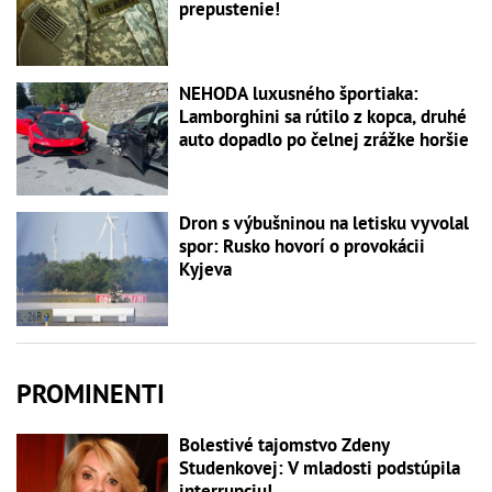
prepustenie!
NEHODA luxusného športiaka:
Lamborghini sa rútilo z kopca, druhé
auto dopadlo po čelnej zrážke horšie
Dron s výbušninou na letisku vyvolal
spor: Rusko hovorí o provokácii
Kyjeva
PROMINENTI
Bolestivé tajomstvo Zdeny
Studenkovej: V mladosti podstúpila
interrupciu!