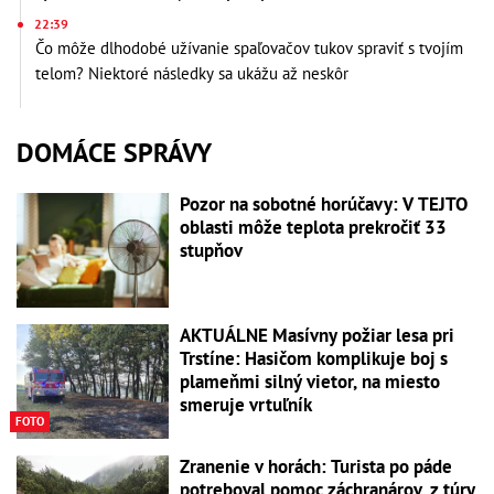
22:39
Čo môže dlhodobé užívanie spaľovačov tukov spraviť s tvojím
telom? Niektoré následky sa ukážu až neskôr
DOMÁCE SPRÁVY
Pozor na sobotné horúčavy: V TEJTO
oblasti môže teplota prekročiť 33
stupňov
AKTUÁLNE Masívny požiar lesa pri
Trstíne: Hasičom komplikuje boj s
plameňmi silný vietor, na miesto
smeruje vrtuľník
FOTO
Zranenie v horách: Turista po páde
potreboval pomoc záchranárov, z túry