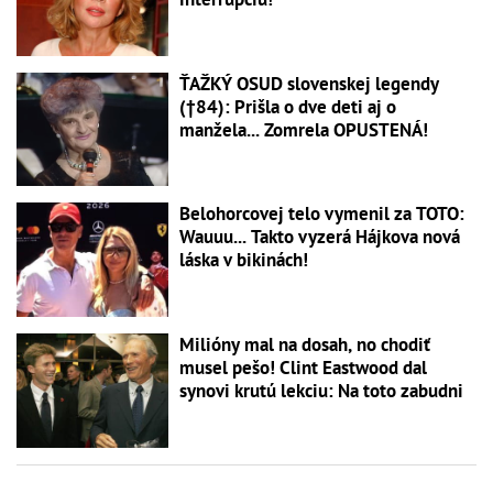
ŤAŽKÝ OSUD slovenskej legendy
(†84): Prišla o dve deti aj o
manžela... Zomrela OPUSTENÁ!
Belohorcovej telo vymenil za TOTO:
Wauuu... Takto vyzerá Hájkova nová
láska v bikinách!
Milióny mal na dosah, no chodiť
musel pešo! Clint Eastwood dal
synovi krutú lekciu: Na toto zabudni