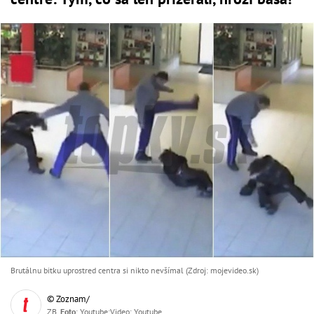
Brutálnu bitku uprostred centra si nikto nevšímal (Zdroj: mojevideo.sk)
© Zoznam/
ZB,
Foto
: Youtube;Video: Youtube