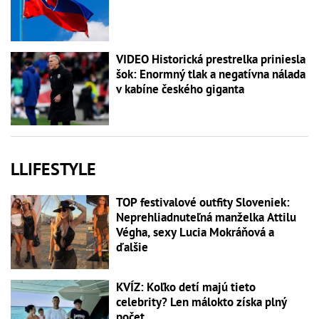
VIDEO Historická prestrelka priniesla
šok: Enormný tlak a negatívna nálada
v kabíne českého giganta
LLIFESTYLE
TOP festivalové outfity Sloveniek:
Neprehliadnuteľná manželka Attilu
Végha, sexy Lucia Mokráňová a
ďalšie
KVÍZ: Koľko detí majú tieto
celebrity? Len málokto získa plný
počet