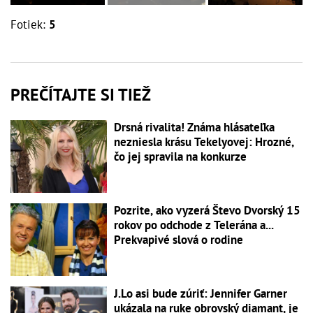
Fotiek:
5
PREČÍTAJTE SI TIEŽ
Drsná rivalita! Známa hlásateľka
nezniesla krásu Tekelyovej: Hrozné,
čo jej spravila na konkurze
Pozrite, ako vyzerá Števo Dvorský 15
rokov po odchode z Telerána a...
Prekvapivé slová o rodine
J.Lo asi bude zúriť: Jennifer Garner
ukázala na ruke obrovský diamant, je