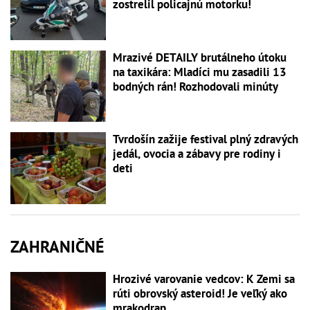
zostrelil policajnú motorku!
Mrazivé DETAILY brutálneho útoku
na taxikára: Mladíci mu zasadili 13
bodných rán! Rozhodovali minúty
Tvrdošín zažije festival plný zdravých
jedál, ovocia a zábavy pre rodiny i
deti
ZAHRANIČNÉ
Hrozivé varovanie vedcov: K Zemi sa
rúti obrovský asteroid! Je veľký ako
mrakodrap