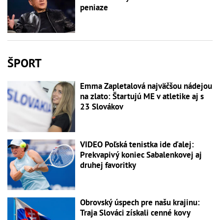
peniaze
ŠPORT
Emma Zapletalová najväčšou nádejou
na zlato: Štartujú ME v atletike aj s
23 Slovákov
VIDEO Poľská tenistka ide ďalej:
Prekvapivý koniec Sabalenkovej aj
druhej favoritky
Obrovský úspech pre našu krajinu:
Traja Slováci získali cenné kovy