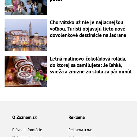
Chorvátsko už nie je najlacnejšou
voľbou. Turisti objavujú tieto nové
dovolenkové destinácie na Jadrane
Letná malinovo-čokoládová roláda,
do ktorej sa zamilujete: Je ľahká,
svieža a zmizne zo stola za pár minút
O Zoznam.sk
Reklama
Právne informácie
Reklama u nás