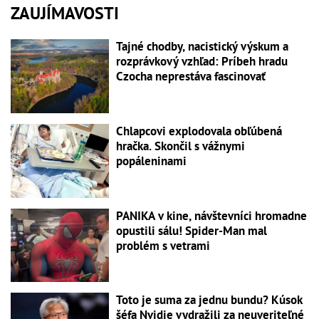
ZAUJÍMAVOSTI
Tajné chodby, nacistický výskum a
rozprávkový vzhľad: Príbeh hradu
Czocha neprestáva fascinovať
Chlapcovi explodovala obľúbená
hračka. Skončil s vážnymi
popáleninami
PANIKA v kine, návštevníci hromadne
opustili sálu! Spider-Man mal
problém s vetrami
Toto je suma za jednu bundu? Kúsok
šéfa Nvidie vydražili za neuveriteľné