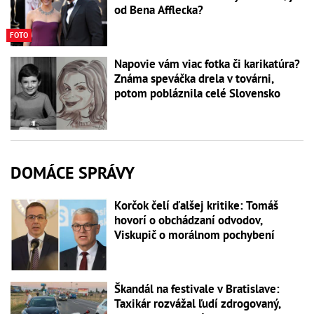
od Bena Afflecka?
FOTO
Napovie vám viac fotka či karikatúra?
Známa speváčka drela v továrni,
potom pobláznila celé Slovensko
DOMÁCE SPRÁVY
Korčok čelí ďalšej kritike: Tomáš
hovorí o obchádzaní odvodov,
Viskupič o morálnom pochybení
Škandál na festivale v Bratislave:
Taxikár rozvážal ľudí zdrogovaný,